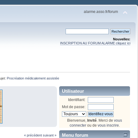
alarme.asso.fr/forum
Nouvelles:
INSCRIPTION AU FORUM ALARME cliquez ici
ujet:
Procréation médicalement assistée 
Utilisateur
Identifiant:
Mot de passe:
Bienvenue,
Invité
. Merci de
vous
connecter
ou de
vous inscrire
.
Menu forum
« précédent
suivant »