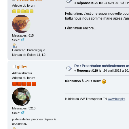
«
Réponse #120 le:
24 avril 2013 à 11
Adepte du forum
Félicitation, c'est une super nouvelle p
battu nous nous somme marié après 7ans
Félicitation encore...
Messages: 615
Sexe:
Handicap: Paraplégique
Niveau de lésion: L1, L2
Re : Procréation médicalement a
gilles
«
Réponse #119 le:
24 avril 2013 à 10
Administrateur
Adepte du forum
félicitation à vous deux
la bible du VW Transporter T4
www.buspirit
.
Messages: 5210
Sexe:
je déteste les piscines depuis le
05/08/1997