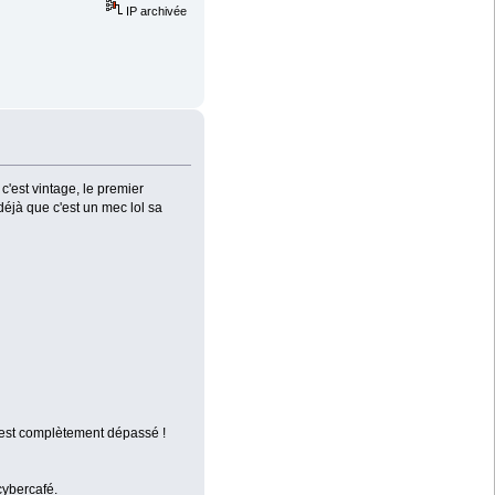
IP archivée
c'est vintage, le premier
déjà que c'est un mec lol sa
ela est complètement dépassé !
cybercafé.