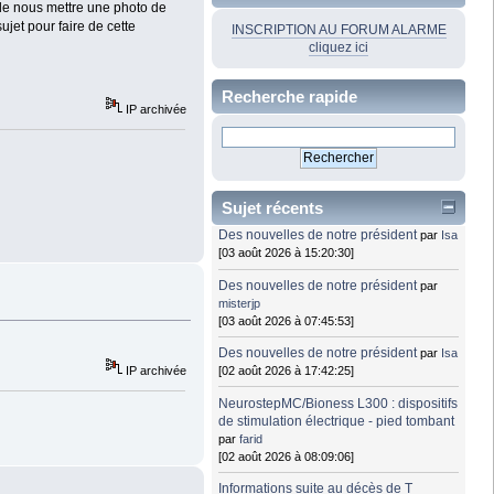
 de nous mettre une photo de
ujet pour faire de cette
INSCRIPTION AU FORUM ALARME
cliquez ici
Recherche rapide
IP archivée
Sujet récents
Des nouvelles de notre président
par
Isa
[03 août 2026 à 15:20:30]
Des nouvelles de notre président
par
misterjp
[03 août 2026 à 07:45:53]
Des nouvelles de notre président
par
Isa
IP archivée
[02 août 2026 à 17:42:25]
NeurostepMC/Bioness L300 : dispositifs
de stimulation électrique - pied tombant
par
farid
[02 août 2026 à 08:09:06]
Informations suite au décès de T