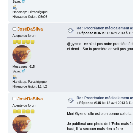
Sexe:
Handicap: Tétraplégique
Niveau de lésion: C5/C6
Re : Procréation médicalement a
JoséDaSilva
«
Réponse #116 le:
12 avril 2013 à 11
Adepte du forum
@gyzmo : ce n'est pas notre première éch
et demi... Sur la première on voit pas gra
Messages: 615
Sexe:
Handicap: Paraplégique
Niveau de lésion: L1, L2
Re : Procréation médicalement a
JoséDaSilva
«
Réponse #115 le:
12 avril 2013 à 11
Adepte du forum
Meri Gyzmo, elle est bien bonne celle la..
Je publierai une photo de L'Echo mais faut
haut, il l'a secouer mais rien a faire...