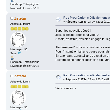
Handicap: Tétraplégique
Niveau de lésion: C5/C6
Re : Procréation médicalement a
Zetetar
«
Réponse #118 le:
24 avril 2013 à 10
Adepte du forum
Super les nouvelles José !
Je suis très heureux pour vous 2 ;)
3 mois, c'est très, très bien engagé tous ç
J'espère que l'un de nos prochains essai
Messages: 98
Pour l'instant, on fait une pause pour lai
Sexe:
En attendant, après 11 ans de relation et
Histoire de se donner l'occasion d'ouvrir
Handicap: Tétraplégique
Niveau de lésion: C5/C6
Re : Procréation médicalement a
Zetetar
«
Réponse #117 le:
24 avril 2013 à 09
Adepte du forum
Voir ci-dessous
Messages: 98