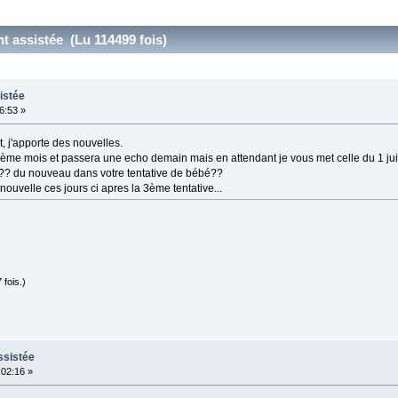
t assistée (Lu 114499 fois)
istée
46:53 »
t, j'apporte des nouvelles.
me mois et passera une echo demain mais en attendant je vous met celle du 1 juill
?? du nouveau dans votre tentative de bébé??
nouvelle ces jours ci apres la 3ème tentative...
fois.)
ssistée
:02:16 »