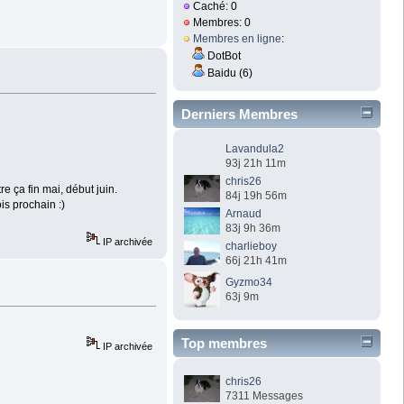
Caché: 0
Membres: 0
Membres en ligne
:
DotBot
Baidu (6)
Derniers Membres
Lavandula2
93j 21h 11m
chris26
e ça fin mai, début juin.
84j 19h 56m
is prochain :)
Arnaud
83j 9h 36m
IP archivée
charlieboy
66j 21h 41m
Gyzmo34
63j 9m
Top membres
IP archivée
chris26
7311 Messages