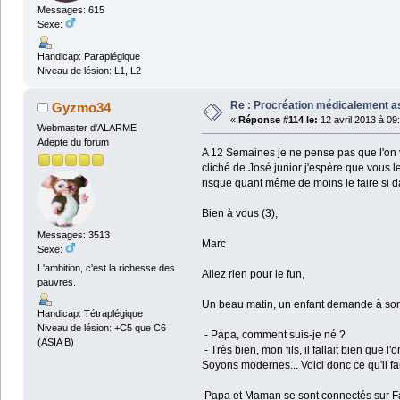
Messages: 615
Sexe:
Handicap: Paraplégique
Niveau de lésion: L1, L2
Re : Procréation médicalement a
Gyzmo34
«
Réponse #114 le:
12 avril 2013 à 09
Webmaster d'ALARME
Adepte du forum
A 12 Semaines je ne pense pas que l'on 
cliché de José junior j'espère que vous le
risque quant même de moins le faire si da
Bien à vous (3),
Messages: 3513
Marc
Sexe:
L'ambition, c'est la richesse des
Allez rien pour le fun,
pauvres.
Un beau matin, un enfant demande à son
Handicap: Tétraplégique
Niveau de lésion: +C5 que C6
- Papa, comment suis-je né ?
(ASIA B)
- Très bien, mon fils, il fallait bien que 
Soyons modernes... Voici donc ce qu'il fa
Papa et Maman se sont connectés sur Fa