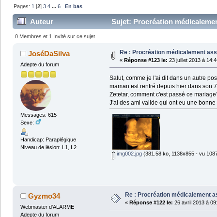
Pages:
1
[
2
]
3
4
...
6
En bas
Auteur
Sujet: Procréation médicalemen
0 Membres et 1 Invité sur ce sujet
Re : Procréation médicalement ass
JoséDaSilva
«
Réponse #123 le:
23 juillet 2013 à 14:
Adepte du forum
Salut, comme je l'ai dit dans un autre pos
maman est rentré depuis hier dans son 7è
Zetetar, comment c'est passé ce mariage
J'ai des ami valide qui ont eu une bonne 
Messages: 615
Sexe:
Handicap: Paraplégique
Niveau de lésion: L1, L2
img002.jpg
(381.58 ko, 1138x855 - vu 1087 
Re : Procréation médicalement a
Gyzmo34
«
Réponse #122 le:
26 avril 2013 à 09
Webmaster d'ALARME
Adepte du forum