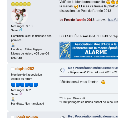
Voilà de la bien bonne nouvelle
la mariés
Et si sa ce trouve la phot
discussion: Le Post de l'année 2013
Le Post de l'année 2013
:arrow:
http:/
Messages: 3513
Sexe:
L'ambition, c'est la richesse des
POUR ADHÉRER A ALARME ? Il suffit de cliqu
pauvres.
Handicap: Tétraplégique
Niveau de lésion: +C5 que C6
(ASIA B)
Re : Procréation médicalement a
daphie262
«
Réponse #121 le:
24 avril 2013 à 21
Membre de l'association
Adepte du forum
Félicitations à vous Zetetar...
Messages: 632
Sexe:
"" Un jour, Dieu a dit:
"Il faut partager: les riches auront de la nourri
Handicap: Non handicapé
Coluch
Re : Procréation médicalement a
JoséDaSilva