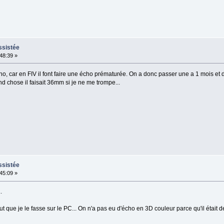
ssistée
:48:39 »
o, car en FIV il font faire une écho prématurée. On a donc passer une a 1 mois et d
nd chose il faisait 36mm si je ne me trompe...
ssistée
:45:09 »
.
 que je le fasse sur le PC... On n'a pas eu d'écho en 3D couleur parce qu'il était d