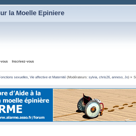
ur la Moelle Epiniere
z-vous
Inscrivez-vous
onctions sexuelles, Vie affective et Maternité
(Modérateurs:
sylvia
,
chris26
,
anneso
,
Jo
) »
S