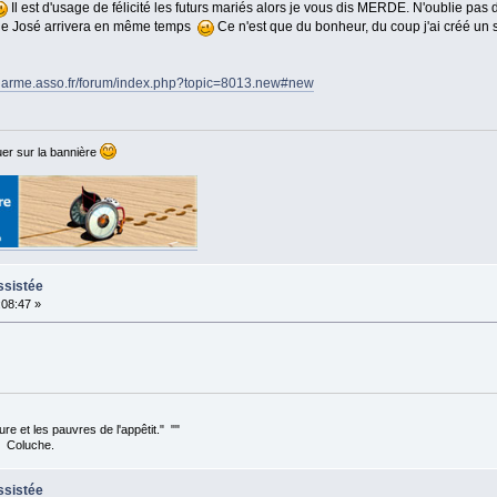
Il est d'usage de félicité les futurs mariés alors je vous dis MERDE. N'oublie pas
o de José arrivera en même temps
Ce n'est que du bonheur, du coup j'ai créé un s
/alarme.asso.fr/forum/index.php?topic=8013.new#new
er sur la bannière
ssistée
:08:47 »
ture et les pauvres de l'appêtit." ""
e.
ssistée