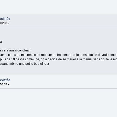
ssistée
:04:08 »
a !
s sera aussi concluant.
sser le corps de ma femme se reposer du traitement, et je pense qu'on devrait remettr
 plus de 10 de vie commune, on a décidé de se marier à la mairie, sans doute le mo
 quand même une petite bouteille ;)
ssistée
:54:57 »