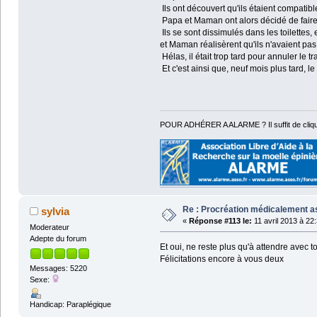
Ils ont découvert qu'ils étaient compati
Papa et Maman ont alors décidé de faire 
Ils se sont dissimulés dans les toilette
et Maman réalisèrent qu'ils n'avaient pas
Hélas, il était trop tard pour annuler le tr
Et c'est ainsi que, neuf mois plus tard, le 
POUR ADHÉRER A ALARME ? Il suffit de cliqu
Re : Procréation médicalement a
sylvia
«
Réponse #113 le:
11 avril 2013 à 22
Moderateur
Adepte du forum
Et oui, ne reste plus qu'à attendre avec t
Félicitations encore à vous deux
Messages: 5220
Sexe:
Handicap: Paraplégique