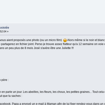
ssistée
:52:04 »
vous aient proposés une photo (ou un micro film)
Alors même si le noir et blanc 
 partagerez en fichier joint. Perso je trouve assez flatteur qu'a 12 semaine on voie 
ns un peu plus de 8 mois José s'avère être une Juliette !!!
 père :
l'on en parle un jour. Les abeilles, les fleurs, les choux, les petites graines... Tout c
ut que tu saches :
cebook. Papa a envoyé un e-mail à Maman afin de lui fixer rendez-vous dans un 