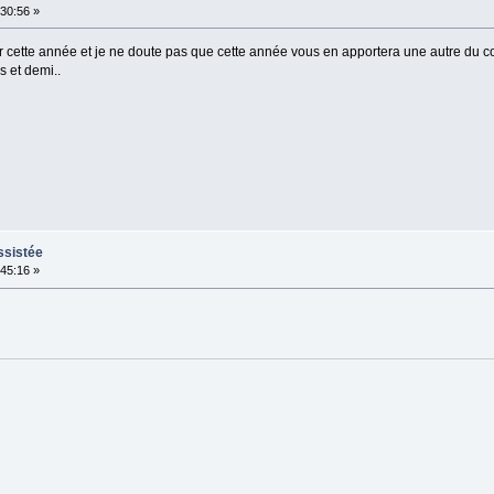
:30:56 »
our cette année et je ne doute pas que cette année vous en apportera une autre du 
 et demi..
ssistée
:45:16 »