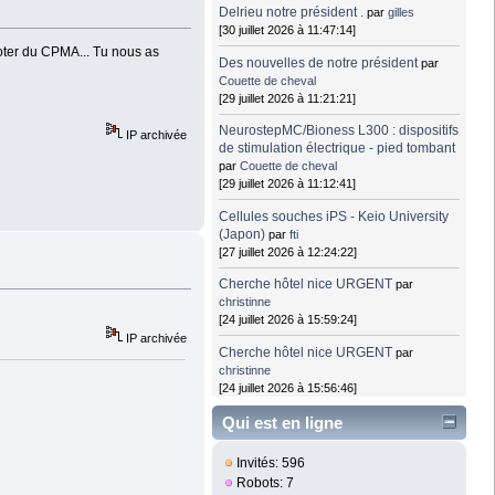
Delrieu notre président .
par
gilles
[30 juillet 2026 à 11:47:14]
coter du CPMA... Tu nous as
Des nouvelles de notre président
par
Couette de cheval
[29 juillet 2026 à 11:21:21]
NeurostepMC/Bioness L300 : dispositifs
IP archivée
de stimulation électrique - pied tombant
par
Couette de cheval
[29 juillet 2026 à 11:12:41]
Cellules souches iPS - Keio University
(Japon)
par
fti
[27 juillet 2026 à 12:24:22]
Cherche hôtel nice URGENT
par
christinne
[24 juillet 2026 à 15:59:24]
IP archivée
Cherche hôtel nice URGENT
par
christinne
[24 juillet 2026 à 15:56:46]
Qui est en ligne
Invités: 596
Robots: 7