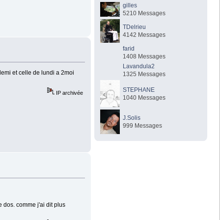
gilles
5210 Messages
TDelrieu
4142 Messages
farid
1408 Messages
Lavandula2
emi et celle de lundi a 2moi
1325 Messages
STEPHANE
IP archivée
1040 Messages
J.Solis
999 Messages
e dos. comme j'ai dit plus