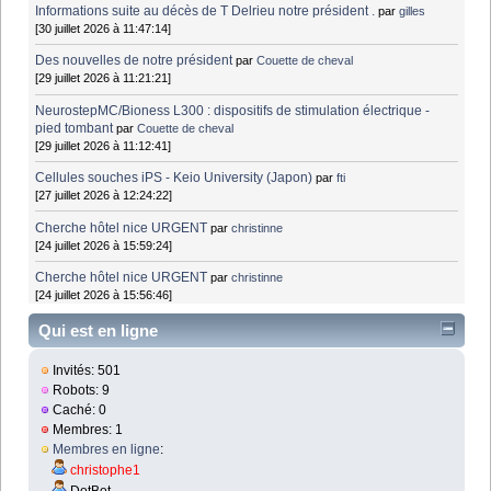
Informations suite au décès de T Delrieu notre président .
par
gilles
[30 juillet 2026 à 11:47:14]
Des nouvelles de notre président
par
Couette de cheval
[29 juillet 2026 à 11:21:21]
NeurostepMC/Bioness L300 : dispositifs de stimulation électrique -
pied tombant
par
Couette de cheval
[29 juillet 2026 à 11:12:41]
Cellules souches iPS - Keio University (Japon)
par
fti
[27 juillet 2026 à 12:24:22]
Cherche hôtel nice URGENT
par
christinne
[24 juillet 2026 à 15:59:24]
Cherche hôtel nice URGENT
par
christinne
[24 juillet 2026 à 15:56:46]
Qui est en ligne
Invités: 501
Robots: 9
Caché: 0
Membres: 1
Membres en ligne
:
christophe1
DotBot