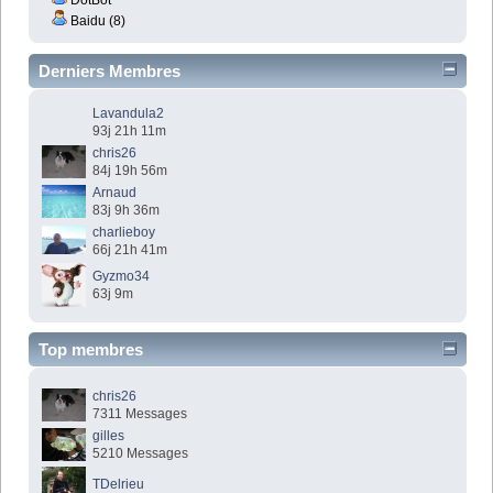
Baidu (8)
Derniers Membres
Lavandula2
93j 21h 11m
chris26
84j 19h 56m
Arnaud
83j 9h 36m
charlieboy
66j 21h 41m
Gyzmo34
63j 9m
Top membres
chris26
7311 Messages
gilles
5210 Messages
TDelrieu