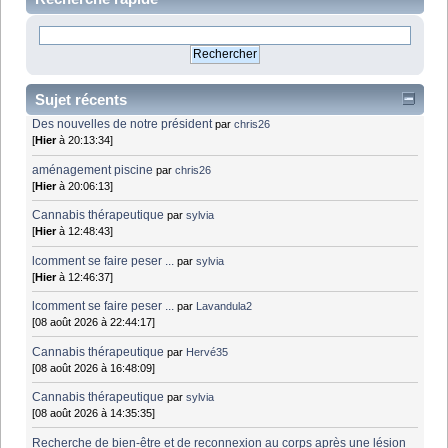
Sujet récents
Des nouvelles de notre président
par
chris26
[
Hier
à 20:13:34]
aménagement piscine
par
chris26
[
Hier
à 20:06:13]
Cannabis thérapeutique
par
sylvia
[
Hier
à 12:48:43]
lcomment se faire peser ...
par
sylvia
[
Hier
à 12:46:37]
lcomment se faire peser ...
par
Lavandula2
[08 août 2026 à 22:44:17]
Cannabis thérapeutique
par
Hervé35
[08 août 2026 à 16:48:09]
Cannabis thérapeutique
par
sylvia
[08 août 2026 à 14:35:35]
Recherche de bien-être et de reconnexion au corps après une lésion