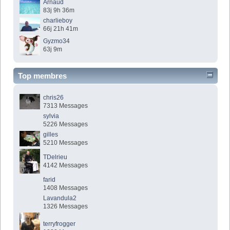
Arnaud
83j 9h 36m
charlieboy
66j 21h 41m
Gyzmo34
63j 9m
Top membres
chris26
7313 Messages
sylvia
5226 Messages
gilles
5210 Messages
TDelrieu
4142 Messages
farid
1408 Messages
Lavandula2
1326 Messages
terryfrogger