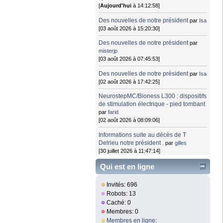
[
Aujourd'hui
à 14:12:58]
Des nouvelles de notre président
par
Isa
[03 août 2026 à 15:20:30]
Des nouvelles de notre président
par
misterjp
[03 août 2026 à 07:45:53]
Des nouvelles de notre président
par
Isa
[02 août 2026 à 17:42:25]
NeurostepMC/Bioness L300 : dispositifs
de stimulation électrique - pied tombant
par
farid
[02 août 2026 à 08:09:06]
Informations suite au décès de T
Delrieu notre président .
par
gilles
[30 juillet 2026 à 11:47:14]
Qui est en ligne
Invités: 696
Robots: 13
Caché: 0
Membres: 0
Membres en ligne
: