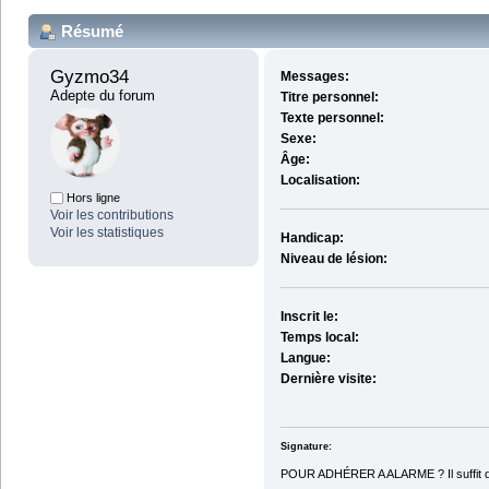
Résumé
Gyzmo34 
Messages:
Adepte du forum
Titre personnel:
Texte personnel:
Sexe:
Âge:
Localisation:
Hors ligne
Voir les contributions
Voir les statistiques
Handicap:
Niveau de lésion:
Inscrit le:
Temps local:
Langue:
Dernière visite:
Signature:
POUR ADHÉRER A ALARME ? Il suffit de