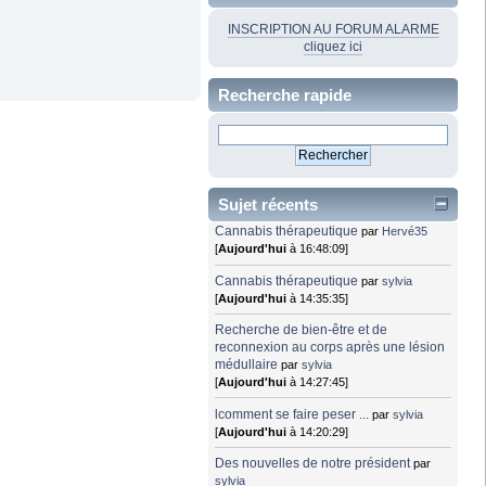
INSCRIPTION AU FORUM ALARME
cliquez ici
Recherche rapide
Sujet récents
Cannabis thérapeutique
par
Hervé35
[
Aujourd'hui
à 16:48:09]
Cannabis thérapeutique
par
sylvia
[
Aujourd'hui
à 14:35:35]
Recherche de bien-être et de
reconnexion au corps après une lésion
médullaire
par
sylvia
[
Aujourd'hui
à 14:27:45]
lcomment se faire peser ...
par
sylvia
[
Aujourd'hui
à 14:20:29]
Des nouvelles de notre président
par
sylvia