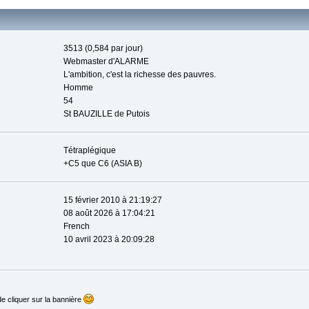
3513 (0,584 par jour)
Webmaster d'ALARME
L'ambition, c'est la richesse des pauvres.
Homme
54
St BAUZILLE de Putois
Tétraplégique
+C5 que C6 (ASIA B)
15 février 2010 à 21:19:27
08 août 2026 à 17:04:21
French
10 avril 2023 à 20:09:28
 cliquer sur la bannière