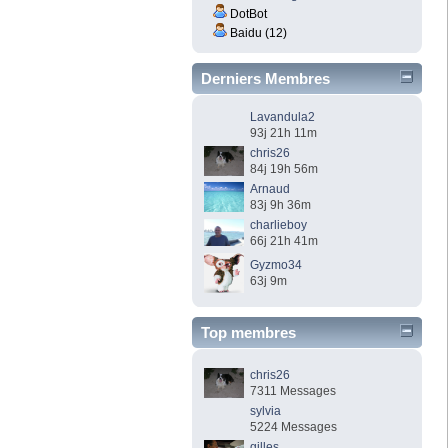
DotBot
Baidu (12)
Derniers Membres
Lavandula2
93j 21h 11m
chris26
84j 19h 56m
Arnaud
83j 9h 36m
charlieboy
66j 21h 41m
Gyzmo34
63j 9m
Top membres
chris26
7311 Messages
sylvia
5224 Messages
gilles