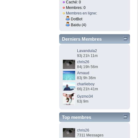
Caché: 0
Membres: 0
Membres en ligne
:
DotBot
Baidu (4)
Derniers Membres
Lavandula2
93j 21h 11m
chris26
84j 19h 56m
Arnaud
83j 9h 36m
charlieboy
66j 21h 41m
Gyzmo34
63j 9m
Top membres
chris26
7311 Messages