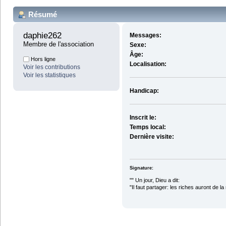
Résumé
daphie262 
Messages:
Membre de l'association
Sexe:
Âge:
Hors ligne
Localisation:
Voir les contributions
Voir les statistiques
Handicap:
Inscrit le:
Temps local:
Dernière visite:
Signature:
"" Un jour, Dieu a dit:
"Il faut partager: les riches auront de la
Coluc