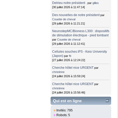
Delrieu notre président .
par
gilles
[30 juillet 2026 à 11:47:14]
Des nouvelles de notre président
par
Couette de cheval
[29 juillet 2026 à 11:21:21]
NeurostepMC/Bioness L300 : dispositifs
de stimulation électrique - pied tombant
par
Couette de cheval
[29 juillet 2026 à 11:12:41]
Cellules souches iPS - Keio University
(Japon)
par
fti
[27 juillet 2026 à 12:24:22]
Cherche hôtel nice URGENT
par
christinne
[24 juillet 2026 à 15:59:24]
Cherche hôtel nice URGENT
par
christinne
[24 juillet 2026 à 15:56:46]
Qui est en ligne
Invités: 795
Robots: 5