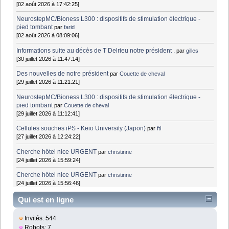
[02 août 2026 à 17:42:25]
NeurostepMC/Bioness L300 : dispositifs de stimulation électrique -
pied tombant
par
farid
[02 août 2026 à 08:09:06]
Informations suite au décès de T Delrieu notre président .
par
gilles
[30 juillet 2026 à 11:47:14]
Des nouvelles de notre président
par
Couette de cheval
[29 juillet 2026 à 11:21:21]
NeurostepMC/Bioness L300 : dispositifs de stimulation électrique -
pied tombant
par
Couette de cheval
[29 juillet 2026 à 11:12:41]
Cellules souches iPS - Keio University (Japon)
par
fti
[27 juillet 2026 à 12:24:22]
Cherche hôtel nice URGENT
par
christinne
[24 juillet 2026 à 15:59:24]
Cherche hôtel nice URGENT
par
christinne
[24 juillet 2026 à 15:56:46]
Qui est en ligne
Invités: 544
Robots: 7