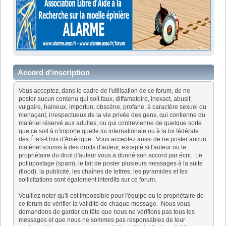
Accord d'inscription
Vous acceptez, dans le cadre de l'utilisation de ce forum, de ne
poster aucun contenu qui soit faux, diffamatoire, inexact, abusif,
vulgaire, haineux, importun, obscène, profane, à caractère sexuel ou
menaçant, irrespectueux de la vie privée des gens, qui contienne du
matériel réservé aux adultes, ou qui contrevienne de quelque sorte
que ce soit à n'importe quelle loi internationale ou à la loi fédérale
des États-Unis d'Amérique. Vous acceptez aussi de ne poster aucun
matériel soumis à des droits d'auteur, excepté si l'auteur ou le
propriétaire du droit d'auteur vous a donné son accord par écrit. Le
pollupostage (spam), le fait de poster plusieurs messages à la suite
(flood), la publicité, les chaînes de lettres, les pyramides et les
sollicitations sont également interdits sur ce forum.
Veuillez noter qu'il est impossible pour l'équipe ou le propriétaire de
ce forum de vérifier la validité de chaque message. Nous vous
demandons de garder en tête que nous ne vérifions pas tous les
messages et que nous ne sommes pas responsables de leur