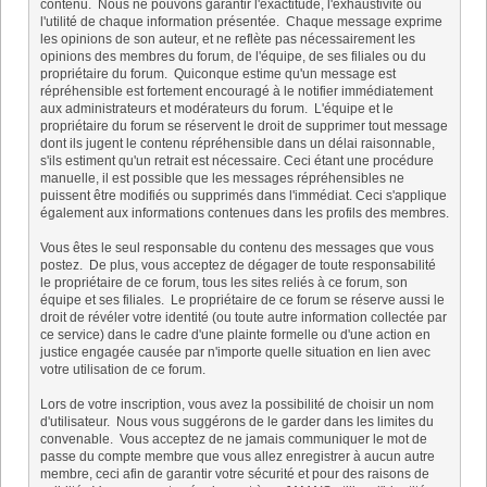
contenu. Nous ne pouvons garantir l'exactitude, l'exhaustivité ou
l'utilité de chaque information présentée. Chaque message exprime
les opinions de son auteur, et ne reflète pas nécessairement les
opinions des membres du forum, de l'équipe, de ses filiales ou du
propriétaire du forum. Quiconque estime qu'un message est
répréhensible est fortement encouragé à le notifier immédiatement
aux administrateurs et modérateurs du forum. L'équipe et le
propriétaire du forum se réservent le droit de supprimer tout message
dont ils jugent le contenu répréhensible dans un délai raisonnable,
s'ils estiment qu'un retrait est nécessaire. Ceci étant une procédure
manuelle, il est possible que les messages répréhensibles ne
puissent être modifiés ou supprimés dans l'immédiat. Ceci s'applique
également aux informations contenues dans les profils des membres.
Vous êtes le seul responsable du contenu des messages que vous
postez. De plus, vous acceptez de dégager de toute responsabilité
le propriétaire de ce forum, tous les sites reliés à ce forum, son
équipe et ses filiales. Le propriétaire de ce forum se réserve aussi le
droit de révéler votre identité (ou toute autre information collectée par
ce service) dans le cadre d'une plainte formelle ou d'une action en
justice engagée causée par n'importe quelle situation en lien avec
votre utilisation de ce forum.
Lors de votre inscription, vous avez la possibilité de choisir un nom
d'utilisateur. Nous vous suggérons de le garder dans les limites du
convenable. Vous acceptez de ne jamais communiquer le mot de
passe du compte membre que vous allez enregistrer à aucun autre
membre, ceci afin de garantir votre sécurité et pour des raisons de