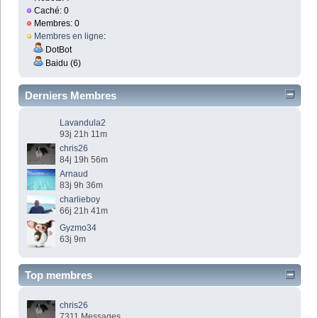
Caché: 0
Membres: 0
Membres en ligne
:
DotBot
Baidu (6)
Derniers Membres
Lavandula2
93j 21h 11m
chris26
84j 19h 56m
Arnaud
83j 9h 36m
charlieboy
66j 21h 41m
Gyzmo34
63j 9m
Top membres
chris26
7311 Messages