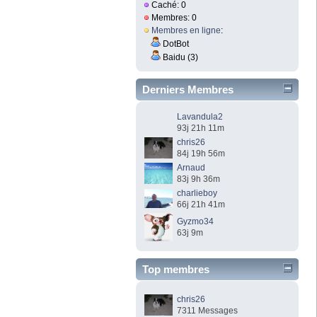
Caché: 0
Membres: 0
Membres en ligne
:
DotBot
Baidu (3)
Derniers Membres
Lavandula2
93j 21h 11m
chris26
84j 19h 56m
Arnaud
83j 9h 36m
charlieboy
66j 21h 41m
Gyzmo34
63j 9m
Top membres
chris26
7311 Messages