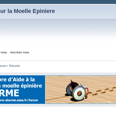
ur la Moelle Epiniere
z-vous
Inscrivez-vous
heval
»
Résumé