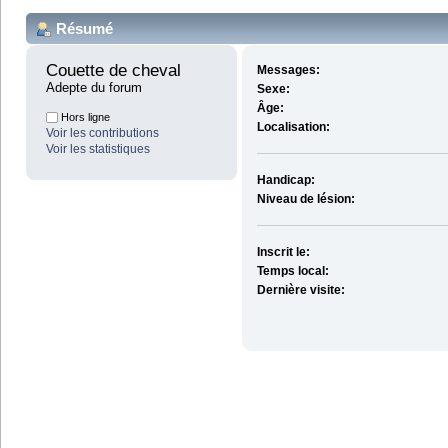
Résumé
Couette de cheval 
Messages:
Adepte du forum
Sexe:
Âge:
Hors ligne
Localisation:
Voir les contributions
Voir les statistiques
Handicap:
Niveau de lésion:
Inscrit le:
Temps local:
Dernière visite: