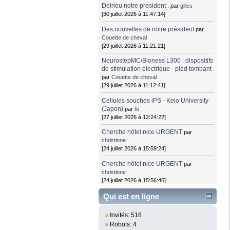
Delrieu notre président .
par
gilles
[30 juillet 2026 à 11:47:14]
Des nouvelles de notre président
par
Couette de cheval
[29 juillet 2026 à 11:21:21]
NeurostepMC/Bioness L300 : dispositifs
de stimulation électrique - pied tombant
par
Couette de cheval
[29 juillet 2026 à 11:12:41]
Cellules souches iPS - Keio University
(Japon)
par
fti
[27 juillet 2026 à 12:24:22]
Cherche hôtel nice URGENT
par
christinne
[24 juillet 2026 à 15:59:24]
Cherche hôtel nice URGENT
par
christinne
[24 juillet 2026 à 15:56:46]
Qui est en ligne
Invités: 518
Robots: 4