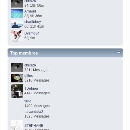
chris26
84j 19h 56m
Arnaud
83j 9h 36m
charlieboy
66j 21h 41m
Gyzmo34
63j 9m
Top membres
chris26
7311 Messages
gilles
5210 Messages
TDelrieu
4142 Messages
farid
1408 Messages
Lavandula2
1325 Messages
STEPHANE