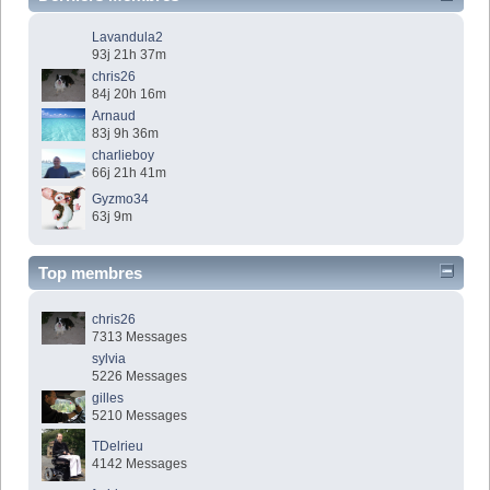
Lavandula2
93j 21h 37m
chris26
84j 20h 16m
Arnaud
83j 9h 36m
charlieboy
66j 21h 41m
Gyzmo34
63j 9m
Top membres
chris26
7313 Messages
sylvia
5226 Messages
gilles
5210 Messages
TDelrieu
4142 Messages