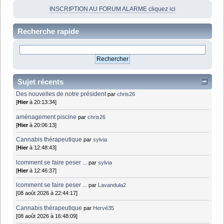
INSCRIPTION AU FORUM ALARME cliquez ici
Recherche rapide
Sujet récents
Des nouvelles de notre président
par
chris26
[
Hier
à 20:13:34]
aménagement piscine
par
chris26
[
Hier
à 20:06:13]
Cannabis thérapeutique
par
sylvia
[
Hier
à 12:48:43]
lcomment se faire peser ...
par
sylvia
[
Hier
à 12:46:37]
lcomment se faire peser ...
par
Lavandula2
[08 août 2026 à 22:44:17]
Cannabis thérapeutique
par
Hervé35
[08 août 2026 à 16:48:09]