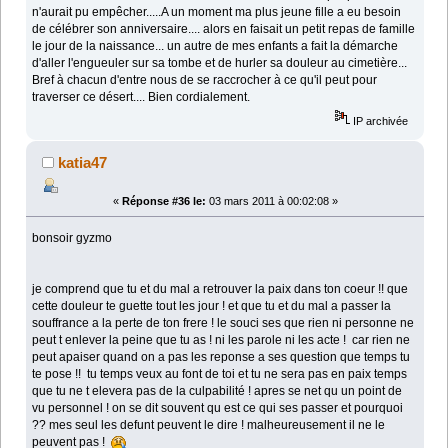
n'aurait pu empêcher.....A un moment ma plus jeune fille a eu besoin
de célébrer son anniversaire.... alors en faisait un petit repas de famille
le jour de la naissance... un autre de mes enfants a fait la démarche
d'aller l'engueuler sur sa tombe et de hurler sa douleur au cimetière...
Bref à chacun d'entre nous de se raccrocher à ce qu'il peut pour
traverser ce désert.... Bien cordialement.
IP archivée
katia47
«
Réponse #36 le:
03 mars 2011 à 00:02:08 »
bonsoir gyzmo
je comprend que tu et du mal a retrouver la paix dans ton coeur !! que
cette douleur te guette tout les jour ! et que tu et du mal a passer la
souffrance a la perte de ton frere ! le souci ses que rien ni personne ne
peut t enlever la peine que tu as ! ni les parole ni les acte ! car rien ne
peut apaiser quand on a pas les reponse a ses question que temps tu
te pose !! tu temps veux au font de toi et tu ne sera pas en paix temps
que tu ne t elevera pas de la culpabilité ! apres se net qu un point de
vu personnel ! on se dit souvent qu est ce qui ses passer et pourquoi
?? mes seul les defunt peuvent le dire ! malheureusement il ne le
peuvent pas !