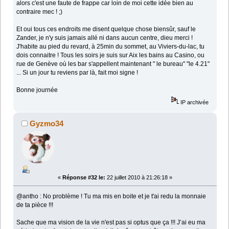
alors c'est une faute de frappe car loin de moi cette idée bien au
contraire mec ! ;)
Et oui tous ces endroits me disent quelque chose biensûr, sauf le
Zander, je n'y suis jamais allé ni dans aucun centre, dieu merci !
J'habite au pied du revard, à 25min du sommet, au Viviers-du-lac, tu
dois connaitre ! Tous les soirs je suis sur Aix les bains au Casino, ou
rue de Genève où les bar s'appellent maintenant " le bureau" "le 4.21"
... Si un jour tu reviens par là, fait moi signe !
Bonne journée
IP archivée
Gyzmo34
«
Réponse #32 le:
22 juillet 2010 à 21:26:18 »
@antho : No problème ! Tu ma mis en boite et je t'ai redu la monnaie
de ta pièce !!!
Sache que ma vision de la vie n'est pas si optus que ça !!! J’ai eu ma