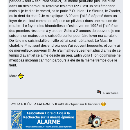
période « teuf » et durant celle-ci, j’ai même peut-être pris une cuite
dans un des bars ou tu retrouve tes amis !?? C’est un peu étonnant
mais si je te dis : le revard, ca te parle ? Ou bien : Le Sierroz, le Zander,
ou la dent du chat ? Je m’explique : A 20 ans j’ai été déposé dans un
foyer de vie, tout comme on dépose un pti vieux dans une maison de
retraite. Le foyer « les hirondelles » c’est ouvert en 1992 et j’ai été un
des premiers résidents à y croupir. Suite à 2 années de beuverie je me
suis pris en mains et me suis débrouiller pour faire lever ma curatelle.
De là je me suis installé en ville et j’ai continué la teuf. Le Must, le
chalet, le Pmu, sont des endroits que j’ai souvent fréquenté, et ou j’y ai
de merveilleux souvenir !!!! Je n’ai malheureusement plus d’amis de ce
temps d’avant et cela me désole un peu. Enfin voilà ! Ton optimisme ne
m’est pas inconnu car mon parcours a été de la même trempe que le
tient.
Marc
IP archivée
POUR ADHÉRER A ALARME ? Il suffit de cliquer sur la bannière