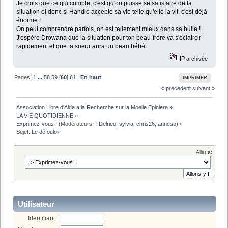
Je crois que ce qui compte, c'est qu'on puisse se satisfaire de la
situation et donc si Handie accepte sa vie telle qu'elle la vit, c'est déjà
énorme !
On peut comprendre parfois, on est tellement mieux dans sa bulle !
J'espère Drowana que la situation pour ton beau-frère va s'éclaircir
rapidement et que ta soeur aura un beau bébé.
IP archivée
Pages:
1
...
58
59
[
60
]
61
En haut
IMPRIMER
« précédent
suivant »
Association Libre d'Aide a la Recherche sur la Moelle Epiniere
»
LA VIE QUOTIDIENNE
»
Exprimez-vous !
(Modérateurs:
TDelrieu
,
sylvia
,
chris26
,
anneso
) »
Sujet:
Le défouloir
Aller à:
Utilisateur
Identifiant: