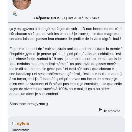
«
Réponse #29 le:
21 juillet 2010 à 15:33:46 »
ça y est, gyzmo a changé ma façon de voir ... :D nan honnetement c'est
sûr chacun sa façon de voir les choses ! je trouve juste dommage que
certains laissent passer leur chance de profiter de la vie malgrès tout !
Et pour ce qui est de " voir ses vrais amis quand on est dans la merde "
t'inquiète gyzmo, je pense qu'aider quelqu'un à aller aux chiottes n'est
pas chose facile, surtout à 19 ans , pourtant beaucoup de mes amis le
font, certains me demandent même " t'as pas envie de pisser mec? tu
me le dit sinon hein ! te gène pas " et c'est sûr aussi que chacun vis
son handicap ( et ses problèmes en général, c'est pour tout le monde )
à sa façon, et si j'ai "choqué" quelqu'un avec ma façon de penser, je
m'en excuse vraiment et là n'était pas le but, je constate juste que cette
façon de vivre est un succès à 100% pour moi, si ça a pu aider
quelqu'un alors je suis content.
Sans rancunes gyzmo ;)
IP archivée
sylvia
Moderateur