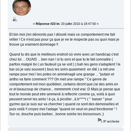
«
Réponse #23 le:
20 juillet 2010 à 18:47:50 »
Et bin moi j'en démords pas ! désolé mais ce comportement me fait
vriller ! Ce n'est pas pour ça que je ne te respecte pas ou quoi mais je
trouve ça vraiment dommage !!
Quand tu dis que le meilleurs endroit où vivre avec un handicap c'est
chez toi ... OUAIS ... ben nan ! si tu sors et que tu te fait connaitre (
parfois malgré toi ( un fauteuil ça se voit ) ) bah les gens s'adaptent ! le
bar où je vais souvent ( tous les soirs quasiment en été ) a mit une
rampe pour moi ! les potes on amménagé une grange ... "putain et
antho va faire comment ??? On met une rampe " Ce genre de
comportement est mon quotidien, certains diront que j'ai des amis en
or et beaucoup de chance... mmmmmh c'est vrai :D Mais je pense que
tout le monde peut etre ammené à reflechir comme ça, voilà à quoi
peuvent servir les amis ! à ça, à picoller , à b****r ( " baiser " pour
gyzmo qui je suis sur va chercher ) quand ce sont des demoiselles et
puis voilà !! croyez moi l'adage "quand on veut on peut fonctionne " !
Sur ce, douche puis barbec , bonne soirée les bizounours ;)
IP archivée