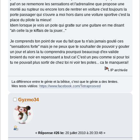
paf on se rememore les sensations et l'adrenaline que propose une
monté au rupteur ou encore lors de rentrer en voiture c'est toujours la
porte passager qui s'ouvre a moi hors dans une voiture sportive c'est la
place du pilote la mieux!
Idem lorsque je vois un pote qui gratte sur une guitare en me disant
"ah celle la je kiffais de la jouer..."
Je comprends ton point de vue du fait que tu n'ais jamais gouté ces
"sensations forte" mais je ne peux que te souhaiter de pouvoir y gouter
un jour et alors la tu comprendra pourquoi beaucoup d'ex-valide
broient du noir en repenssant a tout ca! C'est un peu comme si pour toi
tu ne pouvait plus sortir de chez toi ni voir tes potes... ca te manquerai!
IP archivée
La différence entre le génie et la bêtise, c'est que le génie a des limites.
Mes tests vidéos:
https://www.facebook.com/Tetraprooved
Gyzmo34
«
Réponse #26 le:
20 juillet 2010 à 20:33:48 »