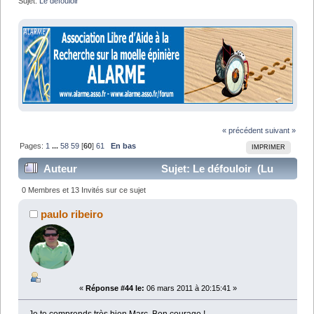
Sujet:
Le défouloir
« précédent
suivant »
Pages:
1
...
58
59
[
60
]
61
En bas
IMPRIMER
Auteur
Sujet: Le défouloir (Lu
1283273 fois)
0 Membres et 13 Invités sur ce sujet
paulo ribeiro
«
Réponse #44 le:
06 mars 2011 à 20:15:41 »