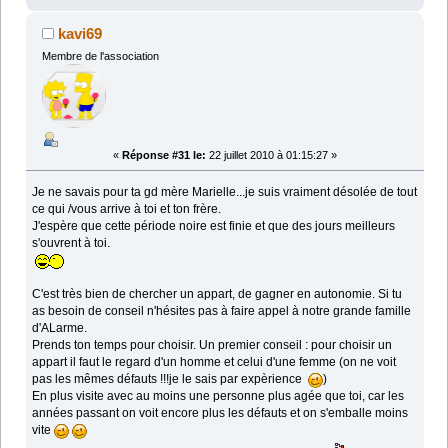
kavi69
Membre de l'association
«
Réponse #31 le:
22 juillet 2010 à 01:15:27 »
Je ne savais pour ta gd mère Marielle...je suis vraiment désolée de tout
ce qui /vous arrive à toi et ton frère.
J'espère que cette période noire est finie et que des jours meilleurs
s'ouvrent à toi.
C'est très bien de chercher un appart, de gagner en autonomie. Si tu
as besoin de conseil n'hésites pas à faire appel à notre grande famille
d'ALarme.
Prends ton temps pour choisir. Un premier conseil : pour choisir un
appart il faut le regard d'un homme et celui d'une femme (on ne voit
pas les mêmes défauts !!!je le sais par expèrience
)
En plus visite avec au moins une personne plus agée que toi, car les
années passant on voit encore plus les défauts et on s'emballe moins
vite