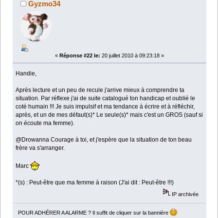
Gyzmo34
«
Réponse #22 le:
20 juillet 2010 à 09:23:18 »
Handie,
Après lecture et un peu de recule j'arrive mieux à comprendre ta
situation. Par réflexe j'ai de suite catalogué ton handicap et oublié le
coté humain !!! Je suis impulsif et ma tendance à écrire et à réfléchir,
après, et un de mes défaut(s)* Le seule(s)* mais c'est un GROS (sauf si
on écoute ma femme).
@Drowanna Courage à toi, et j'espère que la situation de ton beau
frère va s'arranger.
Marc
*(s) : Peut-être que ma femme à raison (J'ai dit : Peut-être !!!)
IP archivée
POUR ADHÉRER A ALARME ? Il suffit de cliquer sur la bannière