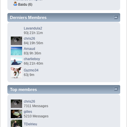
Baidu (6)
Derniers Membres
Lavandula2
93j 21h 11m
chris26
84j 19h 56m
Arnaud
83j 9h 36m
charlieboy
66j 21h 40m
Gyzmo34
63j 9m
Top membres
chris26
7311 Messages
gilles
5210 Messages
TDelrieu