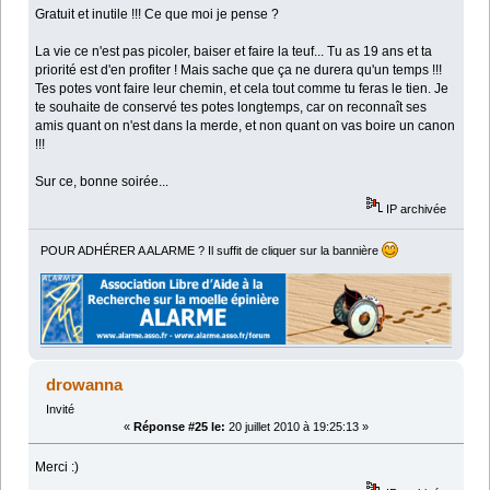
Gratuit et inutile !!! Ce que moi je pense ?
La vie ce n'est pas picoler, baiser et faire la teuf... Tu as 19 ans et ta
priorité est d'en profiter ! Mais sache que ça ne durera qu'un temps !!!
Tes potes vont faire leur chemin, et cela tout comme tu feras le tien. Je
te souhaite de conservé tes potes longtemps, car on reconnaît ses
amis quant on n'est dans la merde, et non quant on vas boire un canon
!!!
Sur ce, bonne soirée...
IP archivée
POUR ADHÉRER A ALARME ? Il suffit de cliquer sur la bannière
drowanna
Invité
«
Réponse #25 le:
20 juillet 2010 à 19:25:13 »
Merci :)