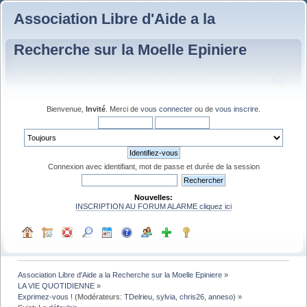
Association Libre d'Aide a la
Recherche sur la Moelle Epiniere
Bienvenue,
Invité
. Merci de
vous connecter
ou de
vous inscrire
.
Connexion avec identifiant, mot de passe et durée de la session
Nouvelles:
INSCRIPTION AU FORUM ALARME cliquez ici
Association Libre d'Aide a la Recherche sur la Moelle Epiniere
»
LA VIE QUOTIDIENNE
»
Exprimez-vous !
(Modérateurs:
TDelrieu
,
sylvia
,
chris26
,
anneso
) »