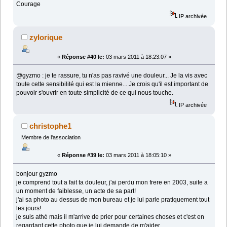
Courage
IP archivée
zylorique
«
Réponse #40 le:
03 mars 2011 à 18:23:07 »
@gyzmo : je te rassure, tu n'as pas ravivé une douleur... Je la vis avec
toute cette sensibilité qui est la mienne... Je crois qu'il est important de
pouvoir s'ouvrir en toute simplicité de ce qui nous touche.
IP archivée
christophe1
Membre de l'association
«
Réponse #39 le:
03 mars 2011 à 18:05:10 »
bonjour gyzmo
je comprend tout a fait ta douleur, j'ai perdu mon frere en 2003, suite a
un moment de faiblesse, un acte de sa part!
j'ai sa photo au dessus de mon bureau et je lui parle pratiquement tout
les jours!
je suis athé mais il m'arrive de prier pour certaines choses et c'est en
regardant cette photo que je lui demande de m'aider