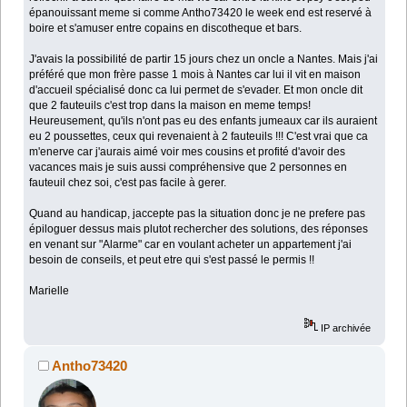
épanouissant meme si comme Antho73420 le week end est reservé à
boire et s'amuser entre copains en discotheque et bars.
J'avais la possibilité de partir 15 jours chez un oncle a Nantes. Mais j'ai
préféré que mon frère passe 1 mois à Nantes car lui il vit en maison
d'accueil spécialisé donc ca lui permet de s'evader. Et mon oncle dit
que 2 fauteuils c'est trop dans la maison en meme temps!
Heureusement, qu'ils n'ont pas eu des enfants jumeaux car ils auraient
eu 2 poussettes, ceux qui revenaient à 2 fauteuils !!! C'est vrai que ca
m'enerve car j'aurais aimé voir mes cousins et profité d'avoir des
vacances mais je suis aussi compréhensive que 2 personnes en
fauteuil chez soi, c'est pas facile à gerer.
Quand au handicap, jaccepte pas la situation donc je ne prefere pas
épiloguer dessus mais plutot rechercher des solutions, des réponses
en venant sur "Alarme" car en voulant acheter un appartement j'ai
besoin de conseils, et peut etre qui s'est passé le permis !!
Marielle
IP archivée
Antho73420