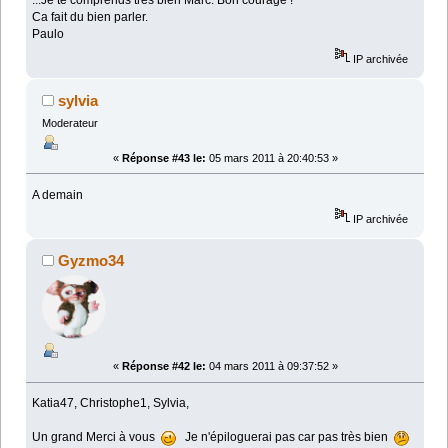
...Je te comprends très bien Marc. Bon courage !
Ca fait du bien parler.
Paulo
IP archivée
sylvia
Moderateur
«
Réponse #43 le:
05 mars 2011 à 20:40:53 »
A demain
IP archivée
Gyzmo34
«
Réponse #42 le:
04 mars 2011 à 09:37:52 »
Katia47, Christophe1, Sylvia,
Un grand Merci à vous
Je n'épiloguerai pas car pas très bien