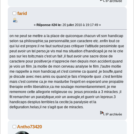
IP archivée
farid
«
Réponse #24 le:
20 juillet 2010 à 19:17:49 »
on ne peut se mettre a la place de quiconque.chacun vit son handicap
selon sa philosophie,sa personnalite,son caractere etc..enfin tout ce
qui lui est propre.il ne faut surtout pas critiquer l'attitude pessimiste que
peut avoir un tel.perso,je vis mal ma situation d'handicapè.je ne le crie
pas sur les toits;mais c'est un fait ,il faut avoir une sacre dose de
caractere pour positiver.je n'apprecie rien depuis mon accident.quand
je vois un film ,la moitie de mon cerveau analyse le film ,l'autre moitie
me rappelle a mon handicap,et c'est comme ca quand ,je bouffe,qand
je discute avec mes amis ou quand je fais n'importe quoi .c'est terrible
mais c'est comme ca.je me masturbe l'esprit en esperant une propable
therapie enfin liberatrice,ca me soulage momentanemment..je me
rememore cette allegorie religieuse ou jesus proceda a 3 miracles ,il
fit remarcher un paralytique,voir un aveugle,et guerir un lepreux.3
handicaps desplus terribles:la cecite;la paralysie et la
defiguration.helas,il ne s'agit que de miracles.
IP archivée
Antho73420