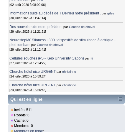
[02 août 2026 à 08:09:06]
Informations suite au décès de T Delrieu notre président .
par
gilles
[30 juillet 2026 à 11:47:14]
Des nouvelles de notre président
par
Couette de cheval
[29 juillet 2026 à 11:21:21]
NeurostepMC/Bioness L300 : dispositifs de stimulation électrique -
pied tombant
par
Couette de cheval
[29 juillet 2026 à 11:12:41]
Cellules souches iPS - Keio University (Japon)
par
fti
[27 juillet 2026 à 12:24:22]
Cherche hôtel nice URGENT
par
christinne
[24 juillet 2026 à 15:59:24]
Cherche hôtel nice URGENT
par
christinne
[24 juillet 2026 à 15:56:46]
Qui est en ligne
Invités: 511
Robots: 6
Caché: 0
Membres: 0
Membres en ligne
: