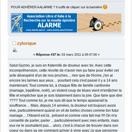
POUR ADHÉRER A ALARME ? Il suffit de cliquer sur la bannière
zylorique
«
Réponse #37 le:
03 mars 2011 à 09:47:00 »
Salut Gyzmo, je suis en fraternité de douleur avec toi. Avec cette
incompréhension, cette révolte de n'avoir rien pu faire pour éviter cet
acte désespéré d'un de nos proches.... rien que de t'écrire, j'en ai
encore les larmes aux yeux.... pourtant cela s'est passé il y a 14 ans
maintenant. Tout comme toi, à chaque fête de famille carillonée
(mariage, baptême, noël), un violent coup de blues vient m'entâcher la
fête et empêcher que je sois totalement dans la joie. Que faire que dire
???? Tout comme toi, je me suis dit que le temps apaiserait la
souffrance.... Mais, depuis 14 années, la douleur est toujours aussi
vive, particulièrement quand on vit de belles choses comme ton futur
mariage.... l'Absent est là.. présent et comme cela fait mal !!!! On m'a
conseillé de parler, parler ... particulièrement avec mes enfants, mais
eux ne le souhaitent pas.... alors, c'est à chacun de trouver dans son
coeur ou dans sa vie comment arriver à vivre avec ce que personne