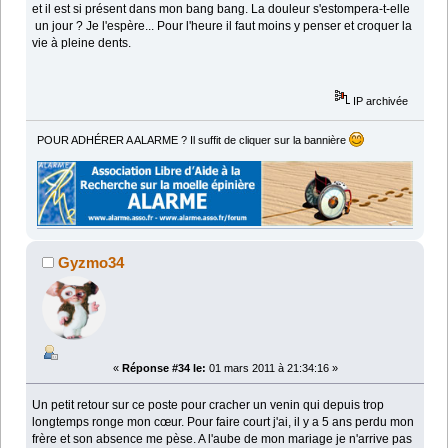
et il est si présent dans mon bang bang. La douleur s'estompera-t-elle
un jour ? Je l'espère... Pour l'heure il faut moins y penser et croquer la
vie à pleine dents.
IP archivée
POUR ADHÉRER A ALARME ? Il suffit de cliquer sur la bannière
Gyzmo34
«
Réponse #34 le:
01 mars 2011 à 21:34:16 »
Un petit retour sur ce poste pour cracher un venin qui depuis trop
longtemps ronge mon cœur. Pour faire court j'ai, il y a 5 ans perdu mon
frère et son absence me pèse. A l'aube de mon mariage je n'arrive pas