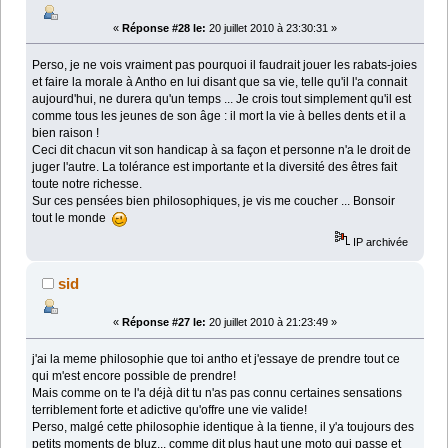
«
Réponse #28 le:
20 juillet 2010 à 23:30:31 »
Perso, je ne vois vraiment pas pourquoi il faudrait jouer les rabats-joies
et faire la morale à Antho en lui disant que sa vie, telle qu'il l'a connait
aujourd'hui, ne durera qu'un temps ... Je crois tout simplement qu'il est
comme tous les jeunes de son âge : il mort la vie à belles dents et il a
bien raison !
Ceci dit chacun vit son handicap à sa façon et personne n'a le droit de
juger l'autre. La tolérance est importante et la diversité des êtres fait
toute notre richesse.
Sur ces pensées bien philosophiques, je vis me coucher ... Bonsoir
tout le monde
IP archivée
sid
«
Réponse #27 le:
20 juillet 2010 à 21:23:49 »
j'ai la meme philosophie que toi antho et j'essaye de prendre tout ce
qui m'est encore possible de prendre!
Mais comme on te l'a déjà dit tu n'as pas connu certaines sensations
terriblement forte et adictive qu'offre une vie valide!
Perso, malgé cette philosophie identique à la tienne, il y'a toujours des
petits moments de bluz... comme dit plus haut une moto qui passe et