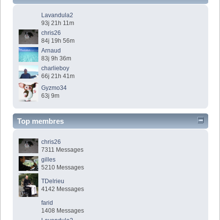
Lavandula2
93j 21h 11m
chris26
84j 19h 56m
Arnaud
83j 9h 36m
charlieboy
66j 21h 41m
Gyzmo34
63j 9m
Top membres
chris26
7311 Messages
gilles
5210 Messages
TDelrieu
4142 Messages
farid
1408 Messages