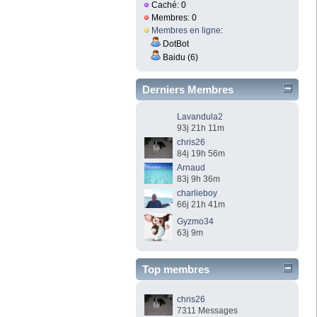
Caché: 0
Membres: 0
Membres en ligne
:
DotBot
Baidu (6)
Derniers Membres
Lavandula2
93j 21h 11m
chris26
84j 19h 56m
Arnaud
83j 9h 36m
charlieboy
66j 21h 41m
Gyzmo34
63j 9m
Top membres
chris26
7311 Messages