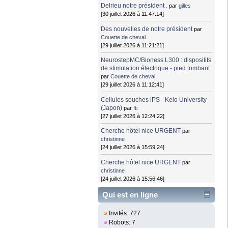
Delrieu notre président .
par
gilles
[30 juillet 2026 à 11:47:14]
Des nouvelles de notre président
par
Couette de cheval
[29 juillet 2026 à 11:21:21]
NeurostepMC/Bioness L300 : dispositifs
de stimulation électrique - pied tombant
par
Couette de cheval
[29 juillet 2026 à 11:12:41]
Cellules souches iPS - Keio University
(Japon)
par
fti
[27 juillet 2026 à 12:24:22]
Cherche hôtel nice URGENT
par
christinne
[24 juillet 2026 à 15:59:24]
Cherche hôtel nice URGENT
par
christinne
[24 juillet 2026 à 15:56:46]
Qui est en ligne
Invités: 727
Robots: 7