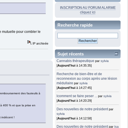
INSCRIPTION AU FORUM ALARME
cliquez ici
Recherche rapide
ne mutuelle pour combler le
IP archivée
Sujet récents
Cannabis thérapeutique
par
sylvia
[
Aujourd'hui
à 14:35:35]
Recherche de bien-être et de
reconnexion au corps après une lésion
médullaire
par
sylvia
[
Aujourd'hui
à 14:27:45]
e remboursement des fauteuils à
lcomment se faire peser ...
par
sylvia
[
Aujourd'hui
à 14:20:29]
 à 400 % et que la prise en
Des nouvelles de notre président
par
sylvia
 indécent !
[
Aujourd'hui
à 14:12:58]
Des nouvelles de notre président
par
Isa