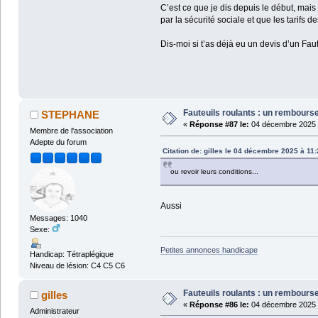
C’est ce que je dis depuis le début, mai
par la sécurité sociale et que les tarifs 
Dis-moi si t’as déjà eu un devis d’un F
Fauteuils roulants : un rembour
STEPHANE
«
Réponse #87 le:
04 décembre 2025 à
Membre de l'association
Adepte du forum
Citation de: gilles le 04 décembre 2025 à 11
ou revoir leurs conditions...
Aussi
Messages: 1040
Sexe:
Petites annonces handicape
Handicap: Tétraplégique
Niveau de lésion: C4 C5 C6
Fauteuils roulants : un rembour
gilles
«
Réponse #86 le:
04 décembre 2025 à
Administrateur