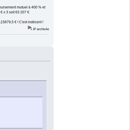
mboursement mutuel à 400 % et
€ x 3 soit 63 207 €
5879,5 € ! C'est indécent !
IP archivée