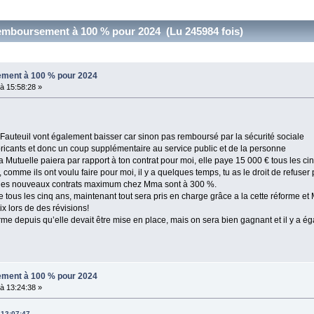
 remboursement à 100 % pour 2024 (Lu 245984 fois)
sement à 100 % pour 2024
à 15:58:28 »
 Fauteuil vont également baisser car sinon pas remboursé par la sécurité sociale
fabricants et donc un coup supplémentaire au service public et de la personne
a Mutuelle paiera par rapport à ton contrat pour moi, elle paye 15 000 € tous les c
 comme ils ont voulu faire pour moi, il y a quelques temps, tu as le droit de refuser
nt les nouveaux contrats maximum chez Mma sont à 300 %.
 tous les cinq ans, maintenant tout sera pris en charge grâce a la cette réforme et 
ix lors de des révisions!
me depuis qu’elle devait être mise en place, mais on sera bien gagnant et il y a ég
sement à 100 % pour 2024
à 13:24:38 »
 12:07:47