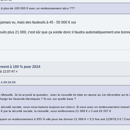
uil, à plus de 100 000 € avec un remboursement sécu ???
 jamais vu, mais des fauteuils à 45 - 50 000 € oui
teuils plus 21 000, c'est sûr que ça existe donc il faudra automatiquement une bon
sement à 100 % pour 2024
à 12:07:47 »
 à 09:34:55
a Mutuelle. Je lui ai posé la question : avec la nouvelle loi mise en œuvre au 1er décembre sur l
rge les fauteuils électriques ? Si oui, sur quelle base ?
 sécurité sociale, nous nous basons toujours sur celui-ci. Si vous avez un remboursement mutuel
 € par la sécurité sociale, la mutuelle, vous remboursera 21 069 € x 3 soit 63 207 €
yant un remboursement à 650 % elle peut me donner 21 069 € × 5,5 fois soit 115879,5 € ! C'est