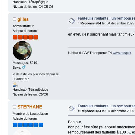
Handicap: Tétraplégique
Niveau de lésion: C4 C5 C6
Fauteuils roulants : un rembour
gilles
«
Réponse #84 le:
04 décembre 2025 
Administrateur
Adepte du forum
en effet, c'est surprenant mais tant mieux
la bible du VW Transporter T4
www.buspirit
.
Messages: 5210
Sexe:
je déteste les piscines depuis le
05/08/1997
Handicap: Tétraplégique
Niveau de lésion: C5/C6
Fauteuils roulants : un rembour
STEPHANE
«
Réponse #83 le:
04 décembre 2025 
Membre de l'association
Adepte du forum
Bonjour,
bon pour être sûre j'ai appelé directemen
remboursement des fauteuils à 100 %, est