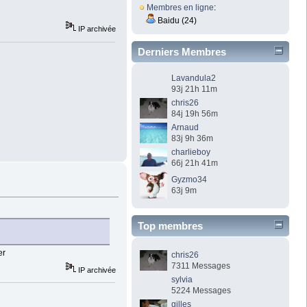
Membres en ligne
:
Baidu (24)
IP archivée
Derniers Membres
Lavandula2
93j 21h 11m
chris26
84j 19h 56m
Arnaud
83j 9h 36m
charlieboy
66j 21h 41m
Gyzmo34
63j 9m
Top membres
er
chris26
7311 Messages
IP archivée
sylvia
5224 Messages
gilles