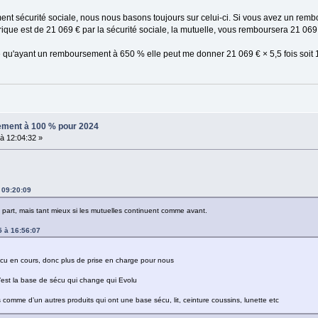
ment sécurité sociale, nous nous basons toujours sur celui-ci. Si vous avez un re
trique est de 21 069 € par la sécurité sociale, la mutuelle, vous remboursera 21 069 
qu'ayant un remboursement à 650 % elle peut me donner 21 069 € × 5,5 fois soit 11
sement à 100 % pour 2024
à 12:04:32 »
 09:20:09
nul part, mais tant mieux si les mutuelles continuent comme avant.
5 à 16:56:07
ecu en cours, donc plus de prise en charge pour nous
’est la base de sécu qui change qui Evolu
 comme d’un autres produits qui ont une base sécu, lit, ceinture coussins, lunette etc