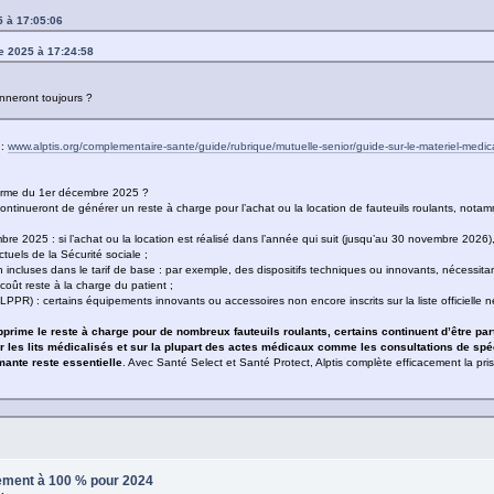
5 à 17:05:06
e 2025 à 17:24:58
onneront toujours ?
 :
www.alptis.org/complementaire-sante/guide/rubrique/mutuelle-senior/guide-sur-le-materiel-medica
éforme du 1er décembre 2025 ?
continueront de générer un reste à charge pour l’achat ou la location de fauteuils roulants, notam
bre 2025 : si l’achat ou la location est réalisé dans l’année qui suit (jusqu’au 30 novembre 2026
ctuels de la Sécurité sociale ;
n incluses dans le tarif de base : par exemple, des dispositifs techniques ou innovants, nécessi
 coût reste à la charge du patient ;
LPPR) : certains équipements innovants ou accessoires non encore inscrits sur la liste officielle
prime le reste à charge pour de nombreux fauteuils roulants, certains continuent d’être pa
r les lits médicalisés et sur la plupart des actes médicaux comme les consultations de spéci
mante reste essentielle
. Avec Santé Select et Santé Protect, Alptis complète efficacement la pri
sement à 100 % pour 2024