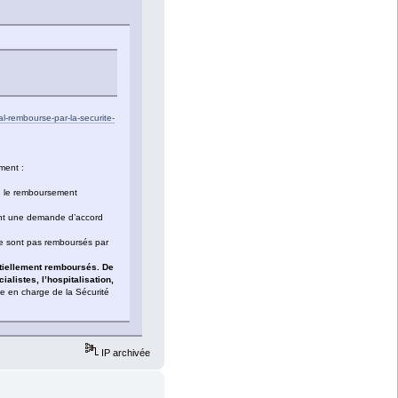
l-rembourse-par-la-securite-
ment :
), le remboursement
tant une demande d’accord
 ne sont pas remboursés par
rtiellement remboursés. De
alistes, l’hospitalisation,
se en charge de la Sécurité
IP archivée