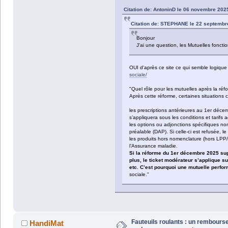
Citation de: AntoninD le 06 novembre 202
Citation de: STEPHANE le 22 septembr
Bonjour
J'ai une question, les Mutuelles foncti
OUI d'après ce site ce qui semble logique
sociale/
"Quel rôle pour les mutuelles après la r
Après cette réforme, certaines situations 
les prescriptions antérieures au 1er décem
s’appliquera sous les conditions et tarifs a
les options ou adjonctions spécifiques no
préalable (DAP). Si celle-ci est refusée, le
les produits hors nomenclature (hors LPP/
l’Assurance maladie.
Si la réforme du 1er décembre 2025 sup
plus, le ticket modérateur s’applique su
etc. C’est pourquoi une mutuelle perfor
sociale."
Fauteuils roulants : un rembour
HandiMat