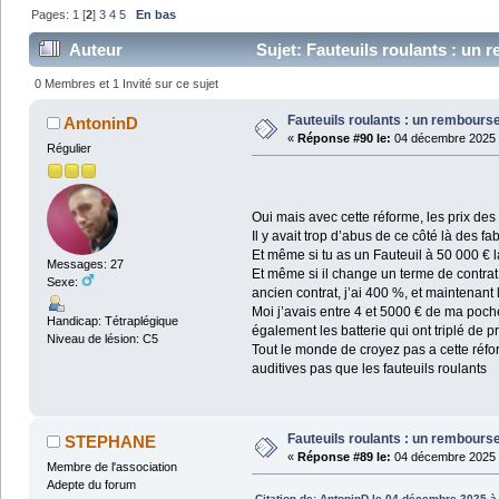
Pages:
1
[
2
]
3
4
5
En bas
Auteur
Sujet: Fauteuils roulants : un
0 Membres et 1 Invité sur ce sujet
Fauteuils roulants : un rembour
AntoninD
«
Réponse #90 le:
04 décembre 2025 
Régulier
Oui mais avec cette réforme, les prix des
Il y avait trop d’abus de ce côté là des 
Et même si tu as un Fauteuil à 50 000 € l
Messages: 27
Et même si il change un terme de contrat,
Sexe:
ancien contrat, j’ai 400 %, et maintena
Moi j’avais entre 4 et 5000 € de ma poche
Handicap: Tétraplégique
également les batterie qui ont triplé de pr
Niveau de lésion: C5
Tout le monde de croyez pas a cette réfor
auditives pas que les fauteuils roulants
Fauteuils roulants : un rembour
STEPHANE
«
Réponse #89 le:
04 décembre 2025 
Membre de l'association
Adepte du forum
Citation de: AntoninD le 04 décembre 2025 à