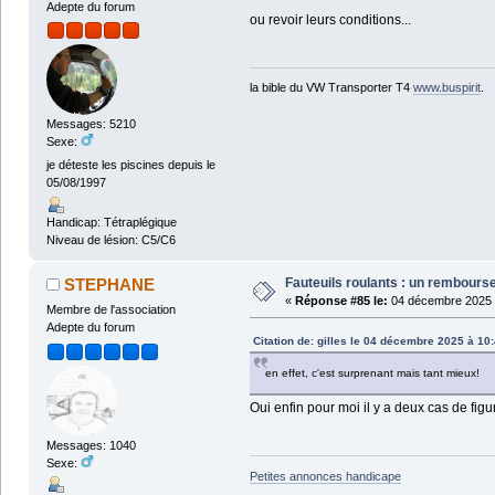
Adepte du forum
ou revoir leurs conditions...
la bible du VW Transporter T4
www.buspirit
.
Messages: 5210
Sexe:
je déteste les piscines depuis le
05/08/1997
Handicap: Tétraplégique
Niveau de lésion: C5/C6
Fauteuils roulants : un rembour
STEPHANE
«
Réponse #85 le:
04 décembre 2025 
Membre de l'association
Adepte du forum
Citation de: gilles le 04 décembre 2025 à 10
en effet, c'est surprenant mais tant mieux!
Oui enfin pour moi il y a deux cas de fig
Messages: 1040
Sexe:
Petites annonces handicape