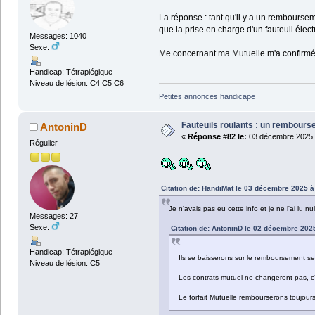
La réponse : tant qu'il y a un rembourse
que la prise en charge d'un fauteuil élec
Messages: 1040
Sexe:
Me concernant ma Mutuelle m'a confirmé 
Handicap: Tétraplégique
Niveau de lésion: C4 C5 C6
Petites annonces handicape
Fauteuils roulants : un rembour
AntoninD
«
Réponse #82 le:
03 décembre 2025 
Régulier
Citation de: HandiMat le 03 décembre 2025 à
Je n'avais pas eu cette info et je ne l'ai lu 
Messages: 27
Sexe:
Citation de: AntoninD le 02 décembre 202
Handicap: Tétraplégique
Ils se baisserons sur le remboursement s
Niveau de lésion: C5
Les contrats mutuel ne changeront pas, c
Le forfait Mutuelle rembourserons toujours