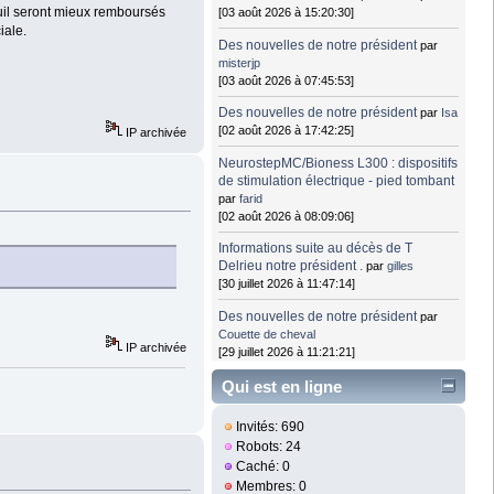
euil seront mieux remboursés
[03 août 2026 à 15:20:30]
iale.
Des nouvelles de notre président
par
misterjp
[03 août 2026 à 07:45:53]
Des nouvelles de notre président
par
Isa
[02 août 2026 à 17:42:25]
IP archivée
NeurostepMC/Bioness L300 : dispositifs
de stimulation électrique - pied tombant
par
farid
[02 août 2026 à 08:09:06]
Informations suite au décès de T
Delrieu notre président .
par
gilles
[30 juillet 2026 à 11:47:14]
Des nouvelles de notre président
par
Couette de cheval
IP archivée
[29 juillet 2026 à 11:21:21]
Qui est en ligne
Invités: 690
Robots: 24
Caché: 0
Membres: 0