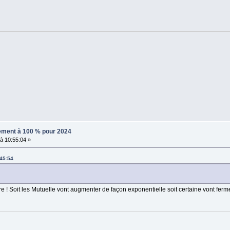
sement à 100 % pour 2024
à 10:55:04 »
:45:54
ure ! Soit les Mutuelle vont augmenter de façon exponentielle soit certaine vont ferm