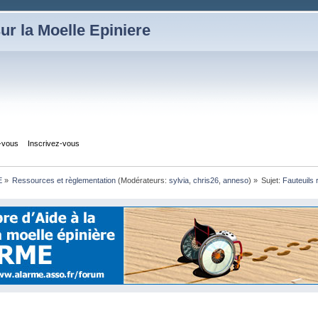
ur la Moelle Epiniere
z-vous
Inscrivez-vous
E
»
Ressources et règlementation
(Modérateurs:
sylvia
,
chris26
,
anneso
) »
Sujet:
Fauteuils