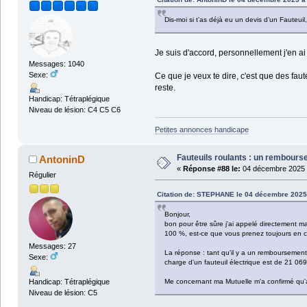
Dis-moi si t’as déjà eu un devis d’un Faute
Je suis d'accord, personnellement j'en ai
Messages: 1040
Sexe:
Ce que je veux te dire, c'est que des fau
reste.
Handicap: Tétraplégique
Niveau de lésion: C4 C5 C6
Petites annonces handicape
Fauteuils roulants : un rembour
AntoninD
«
Réponse #88 le:
04 décembre 2025 
Régulier
Citation de: STEPHANE le 04 décembre 2025
Bonjour,
bon pour être sûre j'ai appelé directement m
100 %, est-ce que vous prenez toujours en cha
Messages: 27
La réponse : tant qu'il y a un remboursement
Sexe:
charge d'un fauteuil électrique est de 21 069
Handicap: Tétraplégique
Me concernant ma Mutuelle m'a confirmé qu'a
Niveau de lésion: C5