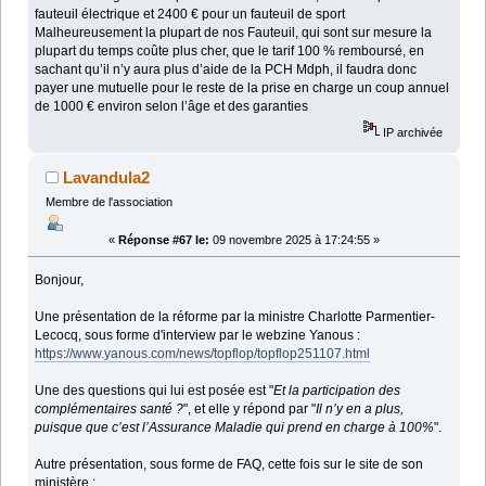
fauteuil électrique et 2400 € pour un fauteuil de sport
Malheureusement la plupart de nos Fauteuil, qui sont sur mesure la
plupart du temps coûte plus cher, que le tarif 100 % remboursé, en
sachant qu’il n’y aura plus d’aide de la PCH Mdph, il faudra donc
payer une mutuelle pour le reste de la prise en charge un coup annuel
de 1000 € environ selon l’âge et des garanties
IP archivée
Lavandula2
Membre de l'association
«
Réponse #67 le:
09 novembre 2025 à 17:24:55 »
Bonjour,
Une présentation de la réforme par la ministre Charlotte Parmentier-
Lecocq, sous forme d'interview par le webzine Yanous :
https://www.yanous.com/news/topflop/topflop251107.html
Une des questions qui lui est posée est "
Et la participation des
complémentaires santé ?
", et elle y répond par "
Il n’y en a plus,
puisque que c’est l’Assurance Maladie qui prend en charge à 100%
".
Autre présentation, sous forme de FAQ, cette fois sur le site de son
ministère :