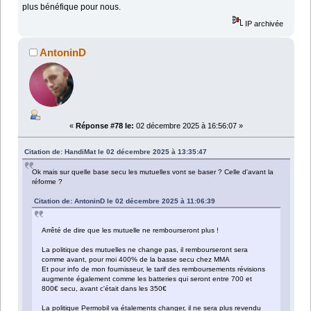
plus bénéfique pour nous.
IP archivée
AntoninD
«
Réponse #78 le:
02 décembre 2025 à 16:56:07 »
Citation de: HandiMat le 02 décembre 2025 à 13:35:47
Ok mais sur quelle base secu les mutuelles vont se baser ? Celle d'avant la
réforme ?
Citation de: AntoninD le 02 décembre 2025 à 11:06:39
Arrêté de dire que les mutuelle ne rembourseront plus !
La politique des mutuelles ne change pas, il rembourseront sera
comme avant, pour moi 400% de la basse secu chez MMA
Et pour info de mon fournisseur, le tarif des remboursements révisions
augmente également comme les batteries qui seront entre 700 et
800€ secu, avant c'était dans les 350€
La politique Permobil va étalements changer, il ne sera plus revendu