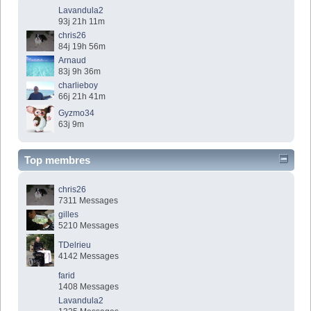
Lavandula2
93j 21h 11m
chris26
84j 19h 56m
Arnaud
83j 9h 36m
charlieboy
66j 21h 41m
Gyzmo34
63j 9m
Top membres
chris26
7311 Messages
gilles
5210 Messages
TDelrieu
4142 Messages
farid
1408 Messages
Lavandula2