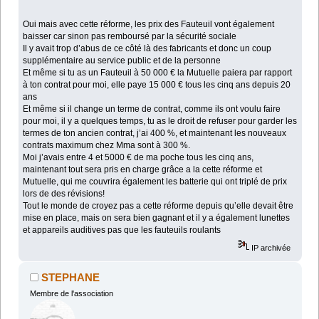
Oui mais avec cette réforme, les prix des Fauteuil vont également
baisser car sinon pas remboursé par la sécurité sociale
Il y avait trop d’abus de ce côté là des fabricants et donc un coup
supplémentaire au service public et de la personne
Et même si tu as un Fauteuil à 50 000 € la Mutuelle paiera par rapport
à ton contrat pour moi, elle paye 15 000 € tous les cinq ans depuis 20
ans
Et même si il change un terme de contrat, comme ils ont voulu faire
pour moi, il y a quelques temps, tu as le droit de refuser pour garder les
termes de ton ancien contrat, j’ai 400 %, et maintenant les nouveaux
contrats maximum chez Mma sont à 300 %.
Moi j’avais entre 4 et 5000 € de ma poche tous les cinq ans,
maintenant tout sera pris en charge grâce a la cette réforme et
Mutuelle, qui me couvrira également les batterie qui ont triplé de prix
lors de des révisions!
Tout le monde de croyez pas a cette réforme depuis qu’elle devait être
mise en place, mais on sera bien gagnant et il y a également lunettes
et appareils auditives pas que les fauteuils roulants
IP archivée
STEPHANE
Membre de l'association