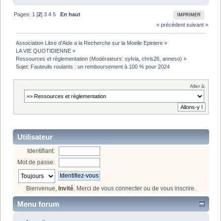
Pages:
1
[
2
]
3
4
5
En haut
IMPRIMER
« précédent
suivant »
Association Libre d'Aide a la Recherche sur la Moelle Epiniere
»
LA VIE QUOTIDIENNE
»
Ressources et règlementation
(Modérateurs:
sylvia
,
chris26
,
anneso
) »
Sujet:
Fauteuils roulants : un remboursement à 100 % pour 2024
Aller à:
Utilisateur
Identifiant:
Mot de passe:
Bienvenue,
Invité
. Merci de
vous connecter
ou de
vous inscrire
.
Menu forum