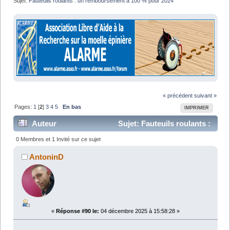
Sujet:
Fauteuils roulants : un remboursement à 100 % pour 2024
« précédent
suivant »
Pages:
1
[
2
]
3
4
5
En bas
IMPRIMER
Auteur
Sujet: Fauteuils roulants :
un remboursement à 100 % pour 2024 (Lu 245911 fois)
0 Membres et 1 Invité sur ce sujet
AntoninD
«
Réponse #90 le:
04 décembre 2025 à 15:58:28 »