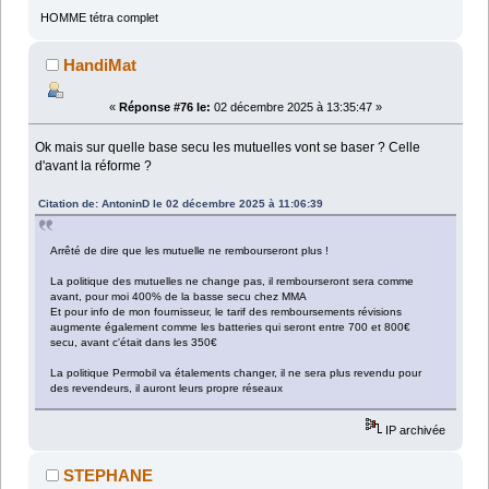
HOMME tétra complet
HandiMat
«
Réponse #76 le:
02 décembre 2025 à 13:35:47 »
Ok mais sur quelle base secu les mutuelles vont se baser ? Celle
d'avant la réforme ?
Citation de: AntoninD le 02 décembre 2025 à 11:06:39
Arrêté de dire que les mutuelle ne rembourseront plus !
La politique des mutuelles ne change pas, il rembourseront sera comme
avant, pour moi 400% de la basse secu chez MMA
Et pour info de mon fournisseur, le tarif des remboursements révisions
augmente également comme les batteries qui seront entre 700 et 800€
secu, avant c'était dans les 350€
La politique Permobil va étalements changer, il ne sera plus revendu pour
des revendeurs, il auront leurs propre réseaux
IP archivée
STEPHANE