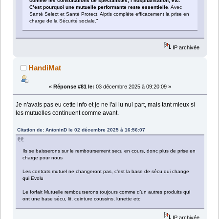
comme les consultations de spécialistes, l’hospitalisation, etc.
C’est pourquoi une mutuelle performante reste essentielle
. Avec
Santé Select et Santé Protect, Alptis complète efficacement la prise en
charge de la Sécurité sociale."
IP archivée
HandiMat
«
Réponse #81 le:
03 décembre 2025 à 09:20:09 »
Je n'avais pas eu cette info et je ne l'ai lu nul part, mais tant mieux si
les mutuelles continuent comme avant.
Citation de: AntoninD le 02 décembre 2025 à 16:56:07
Ils se baisserons sur le remboursement secu en cours, donc plus de prise en
charge pour nous
Les contrats mutuel ne changeront pas, c’est la base de sécu qui change
qui Evolu
Le forfait Mutuelle rembourserons toujours comme d’un autres produits qui
ont une base sécu, lit, ceinture coussins, lunette etc
IP archivée