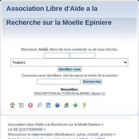
Association Libre d'Aide a la
Recherche sur la Moelle Epiniere
Bienvenue,
Invité
. Merci de
vous connecter
ou de
vous inscrire
.
Connexion avec identifiant, mot de passe et durée de la session
Nouvelles:
INSCRIPTION AU FORUM ALARME cliquez ici
Association Libre d'Aide a la Recherche sur la Moelle Epiniere
»
LA VIE QUOTIDIENNE
»
Ressources et règlementation
(Modérateurs:
sylvia
,
chris26
,
anneso
) »