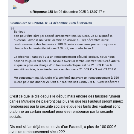
«
Réponse #88 le:
04 décembre 2025 à 12:07:47 »
Citation de: STEPHANE le 04 décembre 2025 à 09:34:55
Bonjour,
bon pour être sûre j'ai appelé directement ma Mutuelle. Je lui ai posé la
question : avec la nouvelle loi mise en œuvre au 1er décembre sur le
remboursement des fauteuils à 100 %, est-ce que vous prenez toujours en
charge les fauteuils électriques ? Si oui, sur quelle base ?
La réponse : tant qu'il y a un remboursement sécurité sociale, nous nous
basons toujours sur celui-ci. Si vous avez un remboursement mutuel à 400 %
et que la prise en charge d'un fauteuil électrique est de 21 069 € par la
sécurité sociale, la mutuelle, vous remboursera 21 069 € x 3 soit 63 207 €
Me concernant ma Mutuelle m'a confirmé qu'ayant un remboursement à 650
% elle peut me donner 21 069 € × 5,5 fois soit 115879,5 € ! C'est indécent !
C’est ce que je dis depuis le début, mais encore des fausses rumeur
car les Mutuelle ne paieront pas plus vu que les Fauteuil seront mieux
remboursés par la sécurité sociale et que les tarifs des Fauteuil sont
plafonné un certain montant pour être remboursé par la sécurité
sociale.
Dis-moi si t’as déjà eu un devis d’un Fauteuil, à plus de 100 000 €
avec un remboursement sécu ???