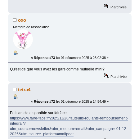
IP archivée
oxo
Membre de l'association
«
Réponse #73 le:
01 décembre 2025 à 23:02:38 »
Qu'est-ce que vous avez les gars comme mutuelle mini?
IP archivée
tetra4
«
Réponse #72 le:
01 décembre 2025 à 14:54:49 »
Petit article disponible sur fairface
https://www.faire-face.fr/2025/11/28/fauteuils-roulants-remboursement-
integral/?
utm_source=newsletter&utm_medium=email&utm_campaign=-01-12-
2025&utm_source_platform=mailpoet