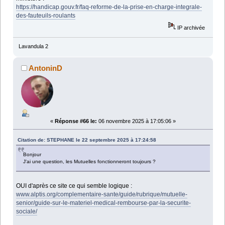
https://handicap.gouv.fr/faq-reforme-de-la-prise-en-charge-integrale-
des-fauteuils-roulants
IP archivée
Lavandula 2
AntoninD
«
Réponse #66 le:
06 novembre 2025 à 17:05:06 »
Citation de: STEPHANE le 22 septembre 2025 à 17:24:58
Bonjour
J'ai une question, les Mutuelles fonctionneront toujours ?
OUI d'après ce site ce qui semble logique :
www.alptis.org/complementaire-sante/guide/rubrique/mutuelle-
senior/guide-sur-le-materiel-medical-rembourse-par-la-securite-
sociale/