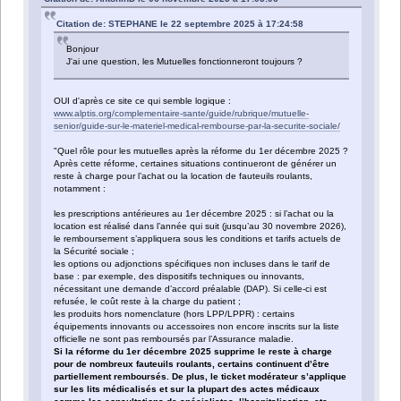
Citation de: STEPHANE le 22 septembre 2025 à 17:24:58
Bonjour
J'ai une question, les Mutuelles fonctionneront toujours ?
OUI d'après ce site ce qui semble logique :
www.alptis.org/complementaire-sante/guide/rubrique/mutuelle-
senior/guide-sur-le-materiel-medical-rembourse-par-la-securite-sociale/
"Quel rôle pour les mutuelles après la réforme du 1er décembre 2025 ?
Après cette réforme, certaines situations continueront de générer un
reste à charge pour l’achat ou la location de fauteuils roulants,
notamment :
les prescriptions antérieures au 1er décembre 2025 : si l’achat ou la
location est réalisé dans l’année qui suit (jusqu’au 30 novembre 2026),
le remboursement s’appliquera sous les conditions et tarifs actuels de
la Sécurité sociale ;
les options ou adjonctions spécifiques non incluses dans le tarif de
base : par exemple, des dispositifs techniques ou innovants,
nécessitant une demande d’accord préalable (DAP). Si celle-ci est
refusée, le coût reste à la charge du patient ;
les produits hors nomenclature (hors LPP/LPPR) : certains
équipements innovants ou accessoires non encore inscrits sur la liste
officielle ne sont pas remboursés par l’Assurance maladie.
Si la réforme du 1er décembre 2025 supprime le reste à charge
pour de nombreux fauteuils roulants, certains continuent d’être
partiellement remboursés. De plus, le ticket modérateur s’applique
sur les lits médicalisés et sur la plupart des actes médicaux