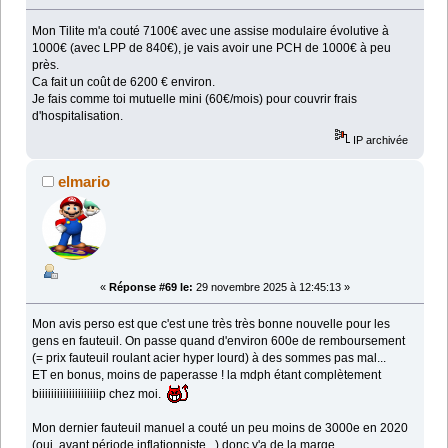
Mon Tilite m'a couté 7100€ avec une assise modulaire évolutive à
1000€ (avec LPP de 840€), je vais avoir une PCH de 1000€ à peu
près.
Ca fait un coût de 6200 € environ.
Je fais comme toi mutuelle mini (60€/mois) pour couvrir frais
d'hospitalisation.
IP archivée
elmario
«
Réponse #69 le:
29 novembre 2025 à 12:45:13 »
Mon avis perso est que c'est une très très bonne nouvelle pour les
gens en fauteuil. On passe quand d'environ 600e de remboursement
(= prix fauteuil roulant acier hyper lourd) à des sommes pas mal...
ET en bonus, moins de paperasse ! la mdph étant complètement
biiiiiiiiiiiiiiiiiiiip chez moi.
Mon dernier fauteuil manuel a couté un peu moins de 3000e en 2020
(oui, avant période inflationniste...) donc y'a de la marge...