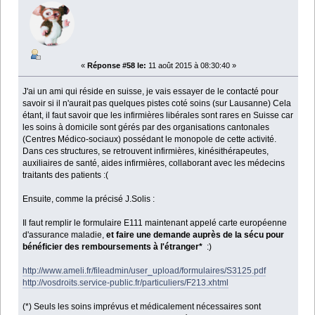
«
Réponse #58 le:
11 août 2015 à 08:30:40 »
J'ai un ami qui réside en suisse, je vais essayer de le contacté pour
savoir si il n'aurait pas quelques pistes coté soins (sur Lausanne) Cela
étant, il faut savoir que les infirmières libérales sont rares en Suisse car
les soins à domicile sont gérés par des organisations cantonales
(Centres Médico-sociaux) possédant le monopole de cette activité.
Dans ces structures, se retrouvent infirmières, kinésithérapeutes,
auxiliaires de santé, aides infirmières, collaborant avec les médecins
traitants des patients :(
Ensuite, comme la précisé J.Solis :
Il faut remplir le formulaire E111 maintenant appelé carte européenne
d'assurance maladie,
et faire une demande auprès de la sécu pour
bénéficier des remboursements à l'étranger*
:)
http://www.ameli.fr/fileadmin/user_upload/formulaires/S3125.pdf
http://vosdroits.service-public.fr/particuliers/F213.xhtml
(*) Seuls les soins imprévus et médicalement nécessaires sont