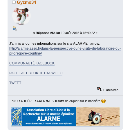
Gyzmo34
«
Réponse #54 le:
10 août 2015 à 15:40:22 »
J'ai mis à jour les informations sur le site ALARME :arrow:
http://alarme.asso.fr/dans-la-perspective-dune-visite-du-laboratoire-du-
pr-gregoire-courtine/
COMMUNAUTÉ FACEBOOK
PAGE FACEBOOK TETRA.WIFEO
TWEET
IP archivée
POUR ADHÉRER A ALARME ? Il suffit de cliquer sur la bannière