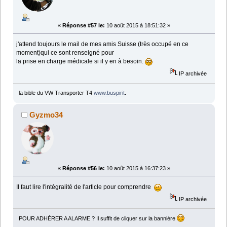
«
Réponse #57 le:
10 août 2015 à 18:51:32 »
j'attend toujours le mail de mes amis Suisse (très occupé en ce
moment)qui ce sont renseigné pour
la prise en charge médicale si il y en à besoin.
IP archivée
la bible du VW Transporter T4
www.buspirit
.
Gyzmo34
«
Réponse #56 le:
10 août 2015 à 16:37:23 »
Il faut lire l'intégralité de l'article pour comprendre
IP archivée
POUR ADHÉRER A ALARME ? Il suffit de cliquer sur la bannière