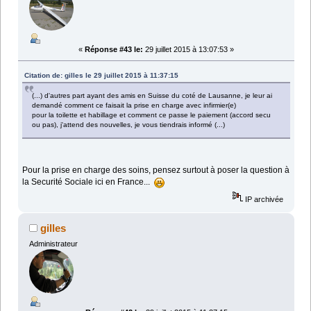
«
Réponse #43 le:
29 juillet 2015 à 13:07:53 »
Citation de: gilles le 29 juillet 2015 à 11:37:15
(...) d'autres part ayant des amis en Suisse du coté de Lausanne, je leur ai
demandé comment ce faisait la prise en charge avec infirmier(e)
pour la toilette et habillage et comment ce passe le paiement (accord secu
ou pas), j'attend des nouvelles, je vous tiendrais informé (...)
Pour la prise en charge des soins, pensez surtout à poser la question à
la Securité Sociale ici en France...
IP archivée
gilles
Administrateur