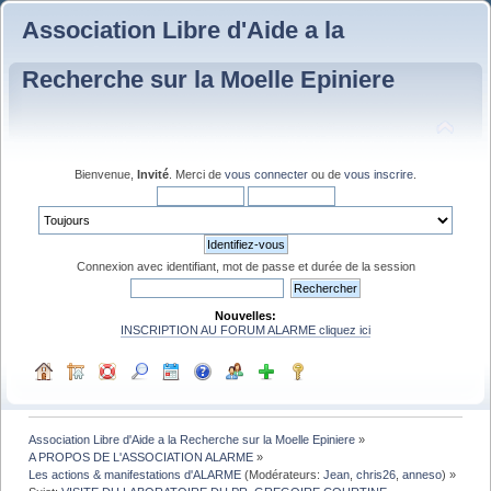
Association Libre d'Aide a la
Recherche sur la Moelle Epiniere
Bienvenue,
Invité
. Merci de
vous connecter
ou de
vous inscrire
.
Connexion avec identifiant, mot de passe et durée de la session
Nouvelles:
INSCRIPTION AU FORUM ALARME cliquez ici
Association Libre d'Aide a la Recherche sur la Moelle Epiniere
»
A PROPOS DE L'ASSOCIATION ALARME
»
Les actions & manifestations d'ALARME
(Modérateurs:
Jean
,
chris26
,
anneso
) »