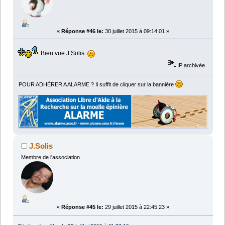
«
Réponse #46 le:
30 juillet 2015 à 09:14:01 »
Bien vue J.Solis
IP archivée
POUR ADHÉRER A ALARME ? Il suffit de cliquer sur la bannière
J.Solis
Membre de l'association
«
Réponse #45 le:
29 juillet 2015 à 22:45:23 »