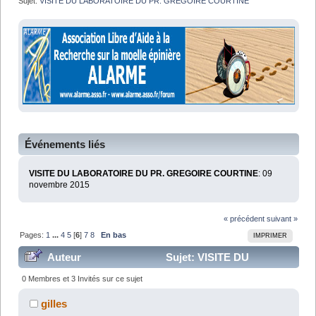
Sujet:
VISITE DU LABORATOIRE DU PR. GREGOIRE COURTINE
Événements liés
VISITE DU LABORATOIRE DU PR. GREGOIRE COURTINE
: 09
novembre 2015
« précédent
suivant »
Pages:
1
...
4
5
[
6
]
7
8
En bas
IMPRIMER
Auteur
Sujet: VISITE DU
LABORATOIRE DU PR. GREGOIRE COURTINE (Lu
0 Membres et 3 Invités sur ce sujet
212053 fois)
gilles