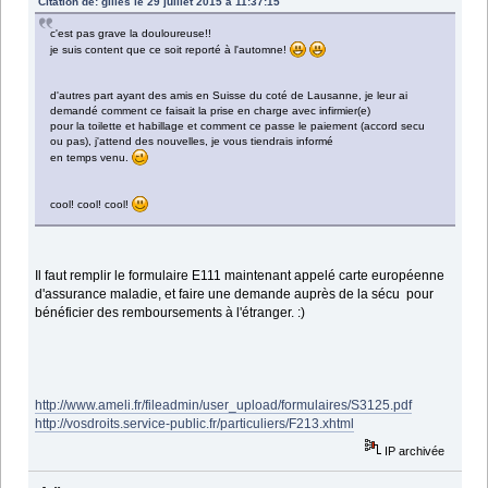
Citation de: gilles le 29 juillet 2015 à 11:37:15
c'est pas grave la douloureuse!!
je suis content que ce soit reporté à l'automne!
d'autres part ayant des amis en Suisse du coté de Lausanne, je leur ai
demandé comment ce faisait la prise en charge avec infirmier(e)
pour la toilette et habillage et comment ce passe le paiement (accord secu
ou pas), j'attend des nouvelles, je vous tiendrais informé
en temps venu.
cool! cool! cool!
Il faut remplir le formulaire E111 maintenant appelé carte européenne
d'assurance maladie, et faire une demande auprès de la sécu pour
bénéficier des remboursements à l'étranger. :)
http://www.ameli.fr/fileadmin/user_upload/formulaires/S3125.pdf
http://vosdroits.service-public.fr/particuliers/F213.xhtml
IP archivée