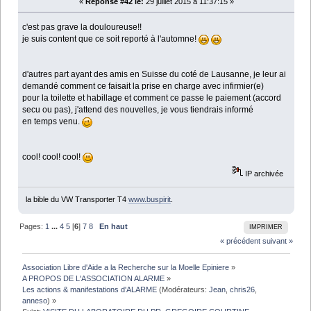
«
Réponse #42 le:
29 juillet 2015 à 11:37:15 »
c'est pas grave la douloureuse!!
je suis content que ce soit reporté à l'automne!
d'autres part ayant des amis en Suisse du coté de Lausanne, je leur ai
demandé comment ce faisait la prise en charge avec infirmier(e)
pour la toilette et habillage et comment ce passe le paiement (accord
secu ou pas), j'attend des nouvelles, je vous tiendrais informé
en temps venu.
cool! cool! cool!
IP archivée
la bible du VW Transporter T4
www.buspirit
.
Pages:
1
...
4
5
[
6
]
7
8
En haut
IMPRIMER
« précédent
suivant »
Association Libre d'Aide a la Recherche sur la Moelle Epiniere
»
A PROPOS DE L'ASSOCIATION ALARME
»
Les actions & manifestations d'ALARME
(Modérateurs:
Jean
,
chris26
,
anneso
) »