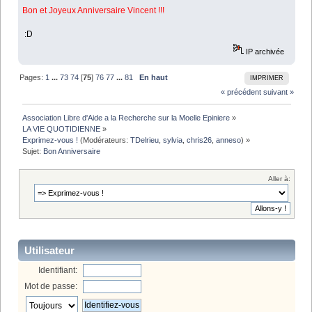
Bon et Joyeux Anniversaire Vincent !!!
:D
IP archivée
Pages:
1
...
73
74
[
75
]
76
77
...
81
En haut
IMPRIMER
« précédent
suivant »
Association Libre d'Aide a la Recherche sur la Moelle Epiniere
»
LA VIE QUOTIDIENNE
»
Exprimez-vous !
(Modérateurs:
TDelrieu
,
sylvia
,
chris26
,
anneso
) »
Sujet:
Bon Anniversaire
Aller à:
Utilisateur
Identifiant:
Mot de passe: