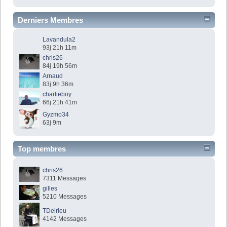
Derniers Membres
Lavandula2
93j 21h 11m
chris26
84j 19h 56m
Arnaud
83j 9h 36m
charlieboy
66j 21h 41m
Gyzmo34
63j 9m
Top membres
chris26
7311 Messages
gilles
5210 Messages
TDelrieu
4142 Messages