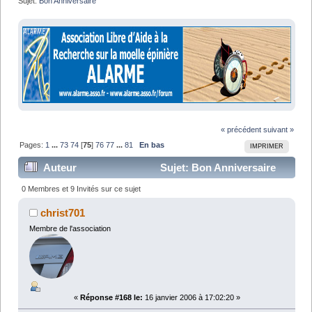
Sujet:
Bon Anniversaire
« précédent
suivant »
Pages:
1
...
73
74
[
75
]
76
77
...
81
En bas
IMPRIMER
Auteur
Sujet: Bon Anniversaire
(Lu 1209406 fois)
0 Membres et 9 Invités sur ce sujet
christ701
Membre de l'association
«
Réponse #168 le:
16 janvier 2006 à 17:02:20 »