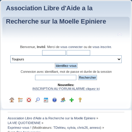
Association Libre d'Aide a la
Recherche sur la Moelle Epiniere
Bienvenue,
Invité
. Merci de
vous connecter
ou de
vous inscrire
.
Connexion avec identifiant, mot de passe et durée de la session
Nouvelles:
INSCRIPTION AU FORUM ALARME cliquez ici
Association Libre d'Aide a la Recherche sur la Moelle Epiniere
»
LA VIE QUOTIDIENNE
»
Exprimez-vous !
(Modérateurs:
TDelrieu
,
sylvia
,
chris26
,
anneso
) »