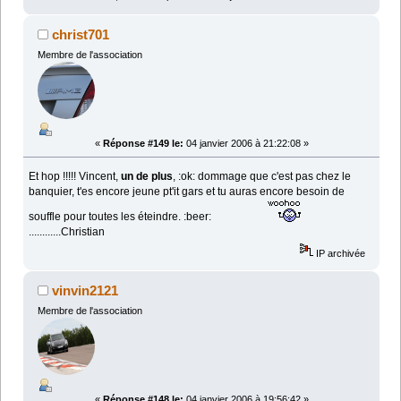
christ701
Membre de l'association
«
Réponse #149 le:
04 janvier 2006 à 21:22:08 »
Et hop !!!!! Vincent,
un de plus
, :ok: dommage que c'est pas chez le
banquier, t'es encore jeune pt'it gars et tu auras encore besoin de
souffle pour toutes les éteindre. :beer:
............Christian
IP archivée
vinvin2121
Membre de l'association
«
Réponse #148 le:
04 janvier 2006 à 19:56:42 »