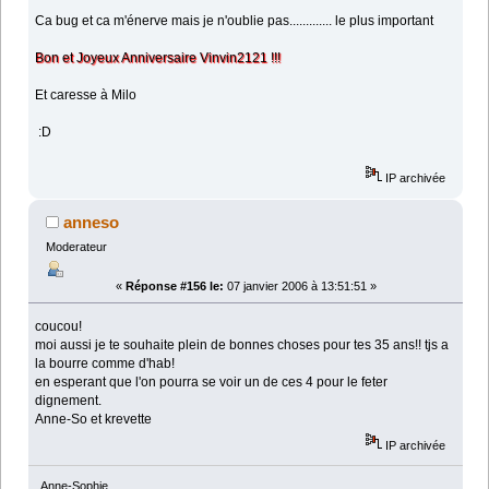
Ca bug et ca m'énerve mais je n'oublie pas............. le plus important
Bon et Joyeux Anniversaire Vinvin2121 !!!
Et caresse à Milo
:D
IP archivée
anneso
Moderateur
«
Réponse #156 le:
07 janvier 2006 à 13:51:51 »
coucou!
moi aussi je te souhaite plein de bonnes choses pour tes 35 ans!! tjs a
la bourre comme d'hab!
en esperant que l'on pourra se voir un de ces 4 pour le feter
dignement.
Anne-So et krevette
IP archivée
Anne-Sophie