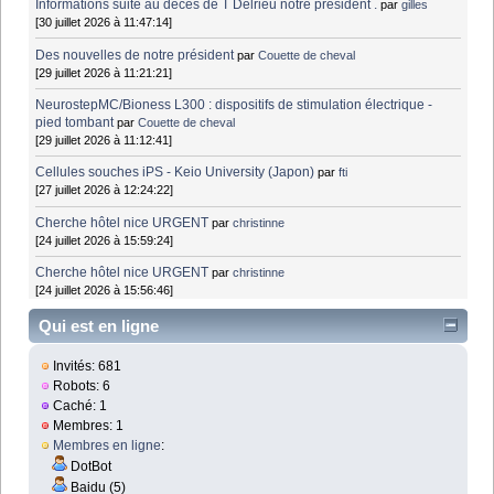
Informations suite au décès de T Delrieu notre président .
par
gilles
[30 juillet 2026 à 11:47:14]
Des nouvelles de notre président
par
Couette de cheval
[29 juillet 2026 à 11:21:21]
NeurostepMC/Bioness L300 : dispositifs de stimulation électrique -
pied tombant
par
Couette de cheval
[29 juillet 2026 à 11:12:41]
Cellules souches iPS - Keio University (Japon)
par
fti
[27 juillet 2026 à 12:24:22]
Cherche hôtel nice URGENT
par
christinne
[24 juillet 2026 à 15:59:24]
Cherche hôtel nice URGENT
par
christinne
[24 juillet 2026 à 15:56:46]
Qui est en ligne
Invités: 681
Robots: 6
Caché: 1
Membres: 1
Membres en ligne
:
DotBot
Baidu (5)