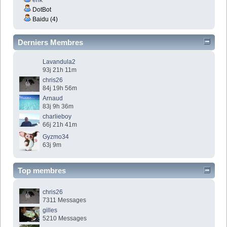
DotBot
Baidu (4)
Derniers Membres
Lavandula2
93j 21h 11m
chris26
84j 19h 56m
Arnaud
83j 9h 36m
charlieboy
66j 21h 41m
Gyzmo34
63j 9m
Top membres
chris26
7311 Messages
gilles
5210 Messages