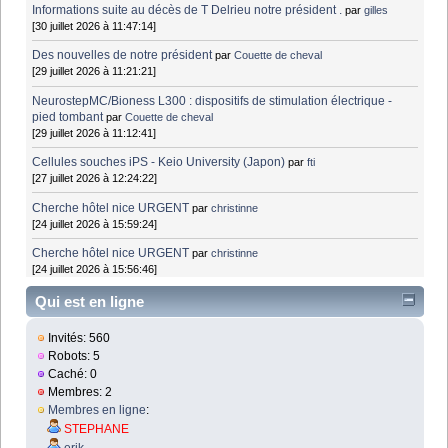
Informations suite au décès de T Delrieu notre président .
par
gilles
[30 juillet 2026 à 11:47:14]
Des nouvelles de notre président
par
Couette de cheval
[29 juillet 2026 à 11:21:21]
NeurostepMC/Bioness L300 : dispositifs de stimulation électrique -
pied tombant
par
Couette de cheval
[29 juillet 2026 à 11:12:41]
Cellules souches iPS - Keio University (Japon)
par
fti
[27 juillet 2026 à 12:24:22]
Cherche hôtel nice URGENT
par
christinne
[24 juillet 2026 à 15:59:24]
Cherche hôtel nice URGENT
par
christinne
[24 juillet 2026 à 15:56:46]
Qui est en ligne
Invités: 560
Robots: 5
Caché: 0
Membres: 2
Membres en ligne
:
STEPHANE
erik