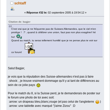
schtaff
«
Réponse #32 le:
02 septembre 2005 à 19:54:12 »
Citation de: bagjer
C'est vrai que je ne fréquente pas de Suisses Allemandes, que le ciel m'en
protège ! :? ..quand à célébrer une union, faut pas non plus exagérer! hé
ho!
Quand au match, tu seras tellement humilié que je ne pense plus te voir sur
ce forum!
Salut Bagjer,
je vois que la réputation des Suisse-allemandes n'est pas à faire
:shock: , je trouve vraiment dommage qu'il y ai tant de différences au
sein de ce jolie pays
Pour le match du 8, si la Suisse perd, je te demanderais de poster sur
le forum une photo de toi avec soit:
:arrow: un drapeau bleu,blanc,rouge (et pas celui de l'angleterre
)
:arrow: une tablette avec marqué "j'aime Zizou" :D