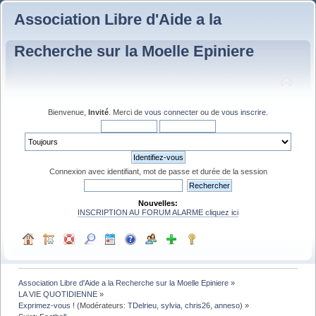
Association Libre d'Aide a la
Recherche sur la Moelle Epiniere
Bienvenue,
Invité
. Merci de
vous connecter
ou de
vous inscrire
.
Connexion avec identifiant, mot de passe et durée de la session
Nouvelles:
INSCRIPTION AU FORUM ALARME cliquez ici
Association Libre d'Aide a la Recherche sur la Moelle Epiniere
»
LA VIE QUOTIDIENNE
»
Exprimez-vous !
(Modérateurs:
TDelrieu
,
sylvia
,
chris26
,
anneso
) »