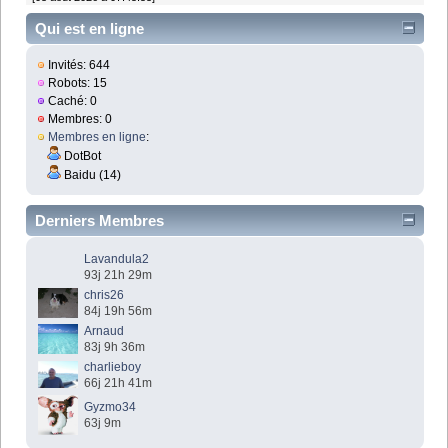
Qui est en ligne
Invités: 644
Robots: 15
Caché: 0
Membres: 0
Membres en ligne
:
DotBot
Baidu (14)
Derniers Membres
Lavandula2
93j 21h 29m
chris26
84j 19h 56m
Arnaud
83j 9h 36m
charlieboy
66j 21h 41m
Gyzmo34
63j 9m