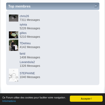
Top membres
chris26
7311 Messages
sylvia
5226 Messages
gilles
5210 Messages
TDelrieu
4142 Messages
farid
1408 Messages
Lavandula2
1326 Messages
STEPHANE
1040 Messages
Ce Forum utilise des cookies pour faciliter votre navigation.
Accepter !
Informations
SMF 2.0.19
|
SMF © 2017
,
Simple Machines