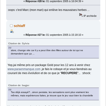
«
Réponse #28 le:
01 septembre 2005 à 16:04:39 »
:oops: c'est Marc (mon mari) qui enlève les mauvaises herbes ...
IP archivée
schtaff
«
Réponse #27 le:
01 septembre 2005 à 15:18:10 »
Citation de: Sylvia
alors, change vite car il y a peut être des filles autour de toi qui ne
demandent que ça ...
Yep,jai même pris un package Gold pour les 12 ans à venir chez
www.paraenmanque.com
,je fais le cobaye et je vous tiendrais au
courant de mes évolution et de ce que je "
RECUPERE
"... :shock:
Citation de: bagjer
Tas déjà essayé?...sinon persiste, les sensations sont plus vraiment les
mêmes, mais expériences faites, je trouve que le jeu vaut bien la chandelle