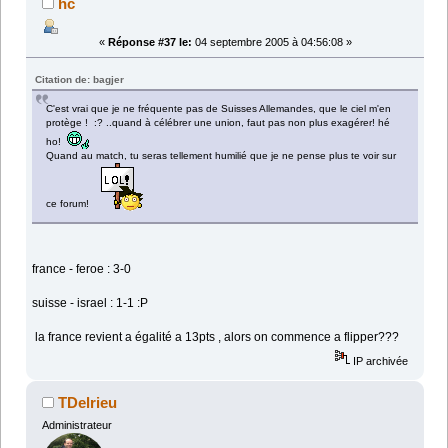
hc
«
Réponse #37 le:
04 septembre 2005 à 04:56:08 »
Citation de: bagjer
C'est vrai que je ne fréquente pas de Suisses Allemandes, que le ciel m'en
protège ! :? ..quand à célébrer une union, faut pas non plus exagérer! hé
ho!
Quand au match, tu seras tellement humilié que je ne pense plus te voir sur
ce forum!
france - feroe : 3-0
suisse - israel : 1-1 :P
la france revient a égalité a 13pts , alors on commence a flipper???
IP archivée
TDelrieu
Administrateur