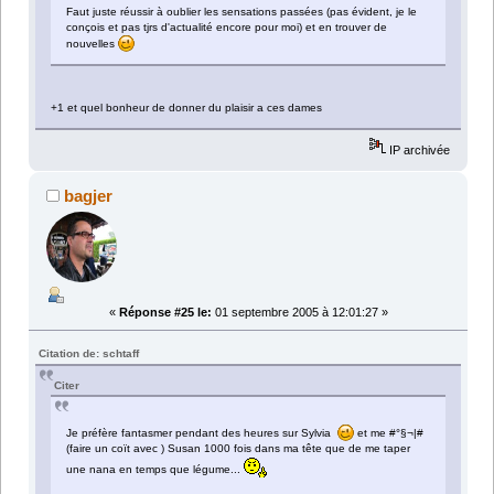
Faut juste réussir à oublier les sensations passées (pas évident, je le
conçois et pas tjrs d'actualité encore pour moi) et en trouver de
nouvelles
+1 et quel bonheur de donner du plaisir a ces dames
IP archivée
bagjer
«
Réponse #25 le:
01 septembre 2005 à 12:01:27 »
Citation de: schtaff
Citer
Je préfère fantasmer pendant des heures sur Sylvia
et me #°§¬|#
(faire un coït avec ) Susan 1000 fois dans ma tête que de me taper
une nana en temps que légume...