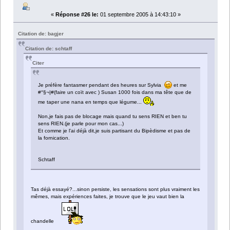
«
Réponse #26 le:
01 septembre 2005 à 14:43:10 »
Citation de: bagjer
Citation de: schtaff
Citer
Je préfère fantasmer pendant des heures sur Sylvia
et me
#°§¬|#(faire un coït avec ) Susan 1000 fois dans ma tête que de
me taper une nana en temps que légume...
Non,je fais pas de blocage mais quand tu sens RIEN et ben tu
sens RIEN.(je parle pour mon cas...)
Et comme je l'ai déjà dit,je suis partisant du Bipèdisme et pas de
la fornication.
Schtaff
Tas déjà essayé?...sinon persiste, les sensations sont plus vraiment les
mêmes, mais expériences faites, je trouve que le jeu vaut bien la
chandelle