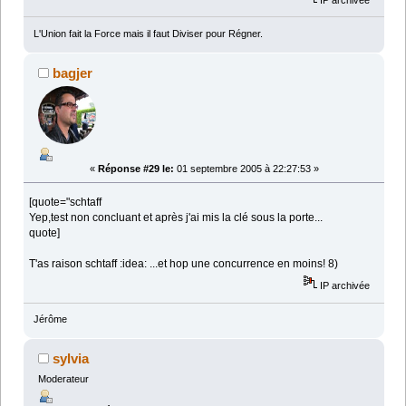
L'Union fait la Force mais il faut Diviser pour Régner.
bagjer
«
Réponse #29 le:
01 septembre 2005 à 22:27:53 »
[quote="schtaff
Yep,test non concluant et après j'ai mis la clé sous la porte...
quote]
T'as raison schtaff :idea: ...et hop une concurrence en moins! 8)
IP archivée
Jérôme
sylvia
Moderateur