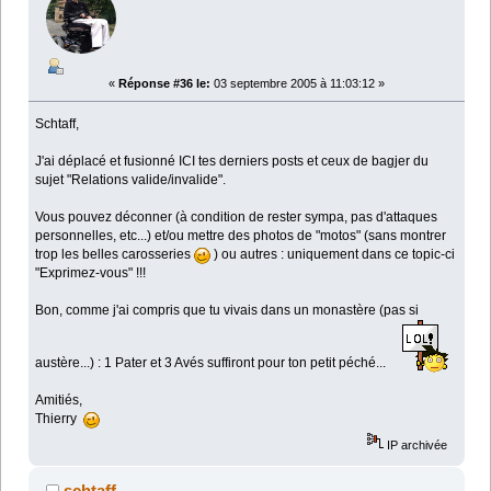
«
Réponse #36 le:
03 septembre 2005 à 11:03:12 »
Schtaff,
J'ai déplacé et fusionné ICI tes derniers posts et ceux de bagjer du
sujet "Relations valide/invalide".
Vous pouvez déconner (à condition de rester sympa, pas d'attaques
personnelles, etc...) et/ou mettre des photos de "motos" (sans montrer
trop les belles carosseries
) ou autres : uniquement dans ce topic-ci
"Exprimez-vous" !!!
Bon, comme j'ai compris que tu vivais dans un monastère (pas si
austère...) : 1 Pater et 3 Avés suffiront pour ton petit péché...
Amitiés,
Thierry
IP archivée
schtaff