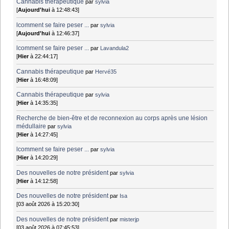
Cannabis thérapeutique
par
sylvia
[
Aujourd'hui
à 12:48:43]
lcomment se faire peser ...
par
sylvia
[
Aujourd'hui
à 12:46:37]
lcomment se faire peser ...
par
Lavandula2
[
Hier
à 22:44:17]
Cannabis thérapeutique
par
Hervé35
[
Hier
à 16:48:09]
Cannabis thérapeutique
par
sylvia
[
Hier
à 14:35:35]
Recherche de bien-être et de reconnexion au corps après une lésion
médullaire
par
sylvia
[
Hier
à 14:27:45]
lcomment se faire peser ...
par
sylvia
[
Hier
à 14:20:29]
Des nouvelles de notre président
par
sylvia
[
Hier
à 14:12:58]
Des nouvelles de notre président
par
Isa
[03 août 2026 à 15:20:30]
Des nouvelles de notre président
par
misterjp
[03 août 2026 à 07:45:53]