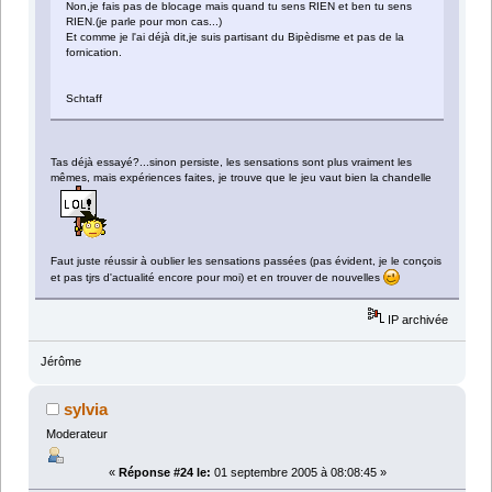
Non,je fais pas de blocage mais quand tu sens RIEN et ben tu sens
RIEN.(je parle pour mon cas...)
Et comme je l'ai déjà dit,je suis partisant du Bipèdisme et pas de la
fornication.
Schtaff
Tas déjà essayé?...sinon persiste, les sensations sont plus vraiment les
mêmes, mais expériences faites, je trouve que le jeu vaut bien la chandelle
Faut juste réussir à oublier les sensations passées (pas évident, je le conçois
et pas tjrs d'actualité encore pour moi) et en trouver de nouvelles
IP archivée
Jérôme
sylvia
Moderateur
«
Réponse #24 le:
01 septembre 2005 à 08:08:45 »