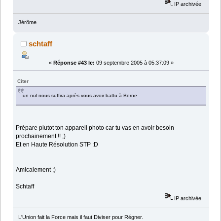
IP archivée
Jérôme
schtaff
«
Réponse #43 le:
09 septembre 2005 à 05:37:09 »
Citer
un nul nous suffira après vous avoir battu à Berne
Prépare plutot ton appareil photo car tu vas en avoir besoin
prochainement !! ;)
Et en Haute Résolution STP :D
Amicalement ;)
Schtaff
IP archivée
L'Union fait la Force mais il faut Diviser pour Régner.