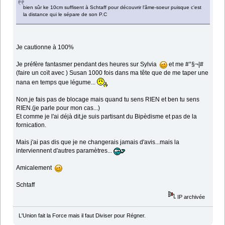
bien sûr ke 10cm suffisent à Schtaff pour découvrir l'âme-soeur puisque c'est
la distance qui le sépare de son P.C
Je cautionne à 100%
Je préfère fantasmer pendant des heures sur Sylvia
et me #°§¬|#
(faire un coït avec ) Susan 1000 fois dans ma tête que de me taper une
nana en temps que légume...
Non,je fais pas de blocage mais quand tu sens RIEN et ben tu sens
RIEN.(je parle pour mon cas...)
Et comme je l'ai déjà dit,je suis partisant du Bipèdisme et pas de la
fornication.
Mais j'ai pas dis que je ne changerais jamais d'avis...mais la
interviennent d'autres paramètres...
Amicalement
Schtaff
IP archivée
L'Union fait la Force mais il faut Diviser pour Régner.