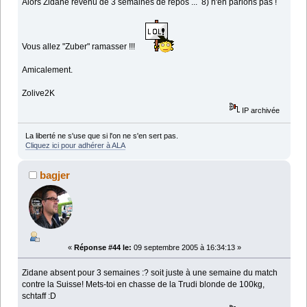
Alors Zidane revenu de 3 semaines de repos ... 8) n'en parlons pas !
Vous allez "Zuber" ramasser !!!
Amicalement.
Zolive2K
IP archivée
La liberté ne s'use que si l'on ne s'en sert pas.
Cliquez ici pour adhérer à ALA
bagjer
«
Réponse #44 le:
09 septembre 2005 à 16:34:13 »
Zidane absent pour 3 semaines :? soit juste à une semaine du match
contre la Suisse! Mets-toi en chasse de la Trudi blonde de 100kg,
schtaff :D