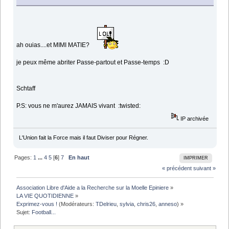
ah ouias....et MIMI MATIE?
je peux même abriter Passe-partout et Passe-temps :D
Schtaff
P.S: vous ne m'aurez JAMAIS vivant :twisted:
IP archivée
L'Union fait la Force mais il faut Diviser pour Régner.
Pages:
1
...
4
5
[
6
]
7
En haut
IMPRIMER
« précédent
suivant »
Association Libre d'Aide a la Recherche sur la Moelle Epiniere
»
LA VIE QUOTIDIENNE
»
Exprimez-vous !
(Modérateurs:
TDelrieu
,
sylvia
,
chris26
,
anneso
) »
Sujet:
Football...