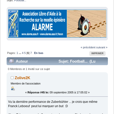
Sujet:
Football...
« précédent
suivant »
Pages:
1
...
4
5
[
6
]
7
En bas
IMPRIMER
Auteur
Sujet: Football... (Lu
137446 fois)
0 Membres et 1 Invité sur ce sujet
Zolive2K
Membre de l'association
«
Réponse #45 le:
09 septembre 2005 à 17:05:02 »
Vu la dernière performance de Zuberbühler ... je crois que même
Franck Leboeuf peut lui marquer un but :D