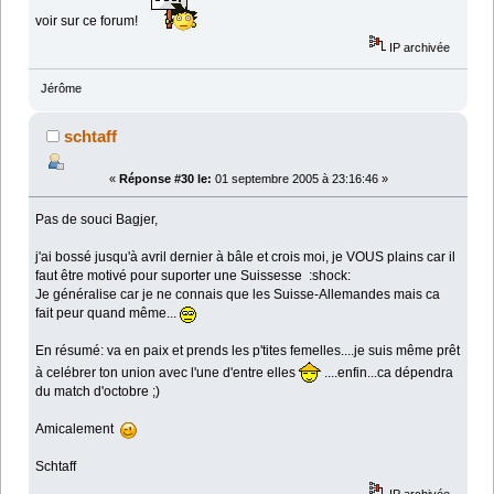
voir sur ce forum!
IP archivée
Jérôme
schtaff
«
Réponse #30 le:
01 septembre 2005 à 23:16:46 »
Pas de souci Bagjer,
j'ai bossé jusqu'à avril dernier à bâle et crois moi, je VOUS plains car il
faut être motivé pour suporter une Suissesse :shock:
Je généralise car je ne connais que les Suisse-Allemandes mais ca
fait peur quand même...
En résumé: va en paix et prends les p'tites femelles....je suis même prêt
à celébrer ton union avec l'une d'entre elles
....enfin...ca dépendra
du match d'octobre ;)
Amicalement
Schtaff
IP archivée