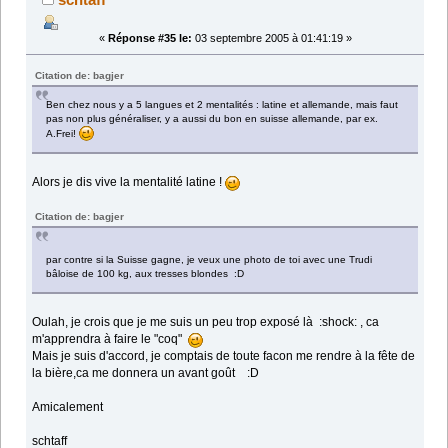
«
Réponse #35 le:
03 septembre 2005 à 01:41:19 »
Citation de: bagjer
Ben chez nous y a 5 langues et 2 mentalités : latine et allemande, mais faut
pas non plus généraliser, y a aussi du bon en suisse allemande, par ex.
A.Frei!
Alors je dis vive la mentalité latine !
Citation de: bagjer
par contre si la Suisse gagne, je veux une photo de toi avec une Trudi
bâloise de 100 kg, aux tresses blondes :D
Oulah, je crois que je me suis un peu trop exposé là :shock: , ca
m'apprendra à faire le "coq"
Mais je suis d'accord, je comptais de toute facon me rendre à la fête de
la bière,ca me donnera un avant goût :D
Amicalement
schtaff