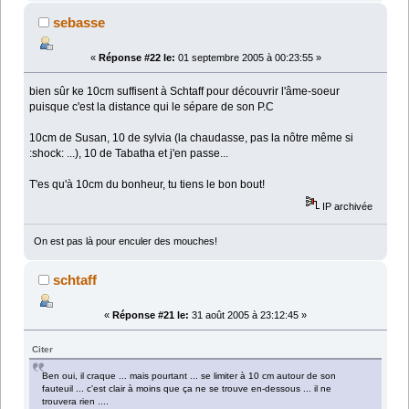
sebasse
«
Réponse #22 le:
01 septembre 2005 à 00:23:55 »
bien sûr ke 10cm suffisent à Schtaff pour découvrir l'âme-soeur
puisque c'est la distance qui le sépare de son P.C
10cm de Susan, 10 de sylvia (la chaudasse, pas la nôtre même si
:shock: ...), 10 de Tabatha et j'en passe...
T'es qu'à 10cm du bonheur, tu tiens le bon bout!
IP archivée
On est pas là pour enculer des mouches!
schtaff
«
Réponse #21 le:
31 août 2005 à 23:12:45 »
Citer
Ben oui, il craque ... mais pourtant ... se limiter à 10 cm autour de son
fauteuil ... c'est clair à moins que ça ne se trouve en-dessous ... il ne
trouvera rien ....