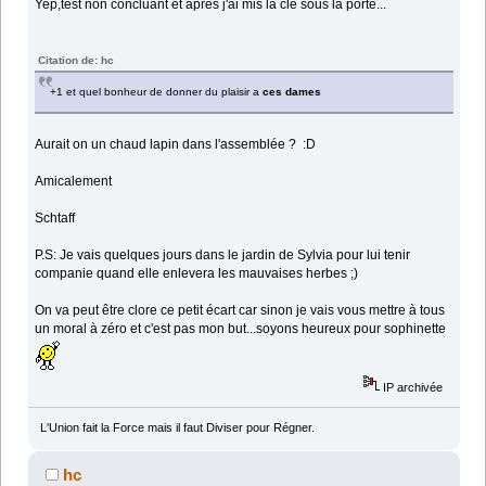
Yep,test non concluant et après j'ai mis la clé sous la porte...
Citation de: hc
+1 et quel bonheur de donner du plaisir a
ces dames
Aurait on un chaud lapin dans l'assemblée ? :D
Amicalement
Schtaff
P.S: Je vais quelques jours dans le jardin de Sylvia pour lui tenir
companie quand elle enlevera les mauvaises herbes ;)
On va peut être clore ce petit écart car sinon je vais vous mettre à tous
un moral à zéro et c'est pas mon but...soyons heureux pour sophinette
IP archivée
L'Union fait la Force mais il faut Diviser pour Régner.
hc