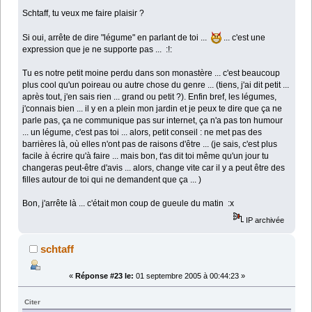
Schtaff, tu veux me faire plaisir ?
Si oui, arrête de dire "légume" en parlant de toi ...
... c'est une
expression que je ne supporte pas ... :!:
Tu es notre petit moine perdu dans son monastère ... c'est beaucoup
plus cool qu'un poireau ou autre chose du genre ... (tiens, j'ai dit petit ...
après tout, j'en sais rien ... grand ou petit ?). Enfin bref, les légumes,
j'connais bien ... il y en a plein mon jardin et je peux te dire que ça ne
parle pas, ça ne communique pas sur internet, ça n'a pas ton humour
... un légume, c'est pas toi ... alors, petit conseil : ne met pas des
barrières là, où elles n'ont pas de raisons d'être ... (je sais, c'est plus
facile à écrire qu'à faire ... mais bon, t'as dit toi même qu'un jour tu
changeras peut-être d'avis ... alors, change vite car il y a peut être des
filles autour de toi qui ne demandent que ça ... )
Bon, j'arrête là ... c'était mon coup de gueule du matin :x
IP archivée
schtaff
«
Réponse #23 le:
01 septembre 2005 à 00:44:23 »
Citer