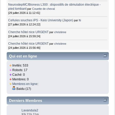
NeurostepMC/Bioness L300 : dispositifs de stimulation électrique -
pied tombant
par
Couette de cheval
[29 juillet 2026 à 11:12:41]
Cellules souches iPS - Keio University (Japon)
par
fti
[27 juillet 2026 à 12:24:22]
Cherche hôtel nice URGENT
par
christinne
[24 juillet 2026 à 15:59:24]
Cherche hôtel nice URGENT
par
christinne
[24 juillet 2026 à 15:56:46]
Qui est en ligne
Invités: 533
Robots: 17
Caché: 0
Membres: 0
Membres en ligne
:
Baidu (17)
Derniers Membres
Lavandula2
93j 21h 11m