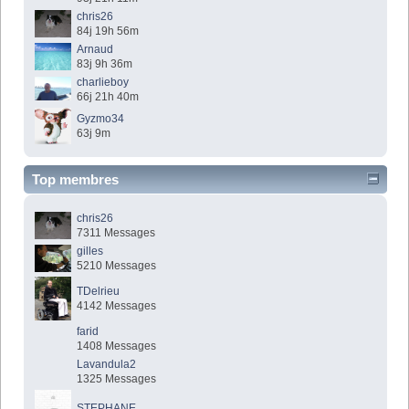
chris26
84j 19h 56m
Arnaud
83j 9h 36m
charlieboy
66j 21h 40m
Gyzmo34
63j 9m
Top membres
chris26
7311 Messages
gilles
5210 Messages
TDelrieu
4142 Messages
farid
1408 Messages
Lavandula2
1325 Messages
STEPHANE