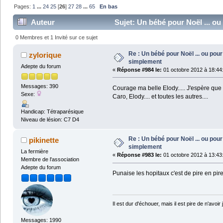
Pages:
1
...
24
25
[
26
]
27
28
...
65
En bas
Auteur
Sujet: Un bébé pour Noël ... ou
0 Membres et 1 Invité sur ce sujet
Re : Un bébé pour Noël ... ou pour 
zylorique
simplement
Adepte du forum
«
Réponse #984 le:
01 octobre 2012 à 18:44
Messages: 390
Courage ma belle Elody..... J'espère que 
Sexe:
Caro, Elody.... et toutes les autres....
Handicap: Tétraparésique
Niveau de lésion: C7 D4
Re : Un bébé pour Noël ... ou pour 
pikinette
simplement
La fermière
«
Réponse #983 le:
01 octobre 2012 à 13:43
Membre de l'association
Adepte du forum
Punaise les hopitaux c'est de pire en pire
Il est dur d'échouer, mais il est pire de n'avoir 
Messages: 1990