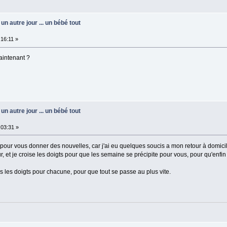
un autre jour ... un bébé tout
16:11 »
aintenant ?
un autre jour ... un bébé tout
03:31 »
, pour vous donner des nouvelles, car j'ai eu quelques soucis a mon retour à domicil
, et je croise les doigts pour que les semaine se précipite pour vous, pour qu'enfi
 les doigts pour chacune, pour que tout se passe au plus vite.