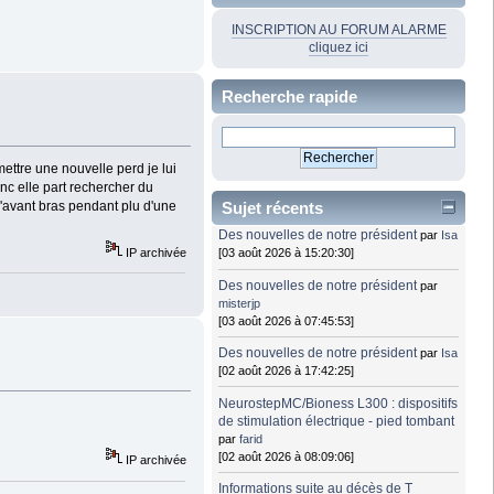
INSCRIPTION AU FORUM ALARME
cliquez ici
Recherche rapide
ettre une nouvelle perd je lui
onc elle part rechercher du
Sujet récents
 l'avant bras pendant plu d'une
Des nouvelles de notre président
par
Isa
IP archivée
[03 août 2026 à 15:20:30]
Des nouvelles de notre président
par
misterjp
[03 août 2026 à 07:45:53]
Des nouvelles de notre président
par
Isa
[02 août 2026 à 17:42:25]
NeurostepMC/Bioness L300 : dispositifs
de stimulation électrique - pied tombant
par
farid
[02 août 2026 à 08:09:06]
IP archivée
Informations suite au décès de T