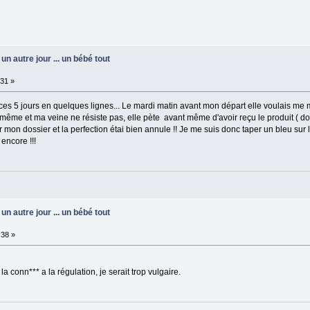
un autre jour ... un bébé tout
:31 »
 ces 5 jours en quelques lignes... Le mardi matin avant mon départ elle voulais me m
nd même et ma veine ne résiste pas, elle pète avant même d'avoir reçu le produit ( d
r mon dossier et la perfection étai bien annule !! Je me suis donc taper un bleu sur
encore !!!
un autre jour ... un bébé tout
:38 »
la conn*** a la régulation, je serait trop vulgaire.