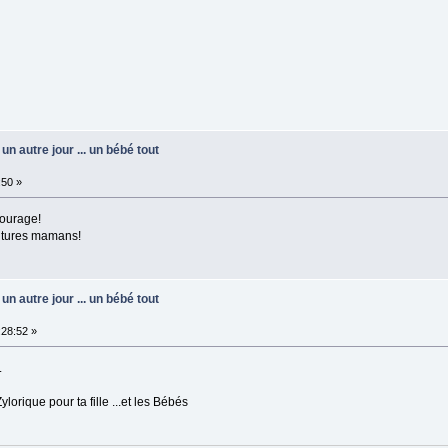
un autre jour ... un bébé tout
:50 »
courage!
futures mamans!
un autre jour ... un bébé tout
28:52 »
.
rique pour ta fille ...et les Bébés