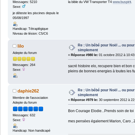
Messages: 5210
la bible du VW Transporter T4
www.buspirit
.
Sexe:
je déteste les piscines depuis le
05/08/1997
Handicap: Tétraplégique
Niveau de lésion: C5/C6
Re : Un bébé pour Noël ... ou pour 
lilo
simplement
Adepte du forum
«
Réponse #980 le:
01 octobre 2012 à 10:43
Messages: 264
sacré histoire elo, recupere bien et bon 
Sexe:
pleins de bonnes energies à toutes les 
Re : Un bébé pour Noël ... ou pour 
daphie262
simplement
Membre de l'association
«
Réponse #979 le:
30 septembre 2012 à 22:
Adepte du forum
Bon Courage Elodie...Prends soin de toi 
Messages: 632
Sexe:
mes pensées également Marion, Caro , Zylo
Handicap: Non handicapé