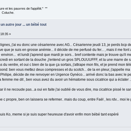
ture et les pauvres de l'appêtit." ""
e.
un autre jour ... un bébé tout
18:35 »
lignes, j'ai eu donc une césarienne avec AG... Césarienne jeudi 13, je perds bcp de 
e que je suis en grosse anémie... il décide de me perfusé du fer... , mais il me font
viron... et lundi j'aprend que mardi je sors... bref contente mais je trouve qu'il m
credi en sortant de la douche ,j'entend un gros SPLOUUUFFF, et la une marre de sa
du ventre, et oui c bien de la que ça sortais, j'attrape mon fils, et je prend mon tél
répond: ben vous mettez deux compresses et du scotch... de la en pleur, j'appelle 
et Philipe, décide de me renvoyer en Urgence Gynéco... arrivé donc la bas avec le pet
la femme me dit , ben vous avez du avoir un hématome sous cicatrice qui a éclater ...
 il ne recoude pas...a oui en faite j'ai oublié de vous dire, ma cicatrice pissé le san
 propre, ben on laissera se refermer.. mais du coup, entre Faël , les rdv... moi le p
je suis Ko, meme si je suis super heureuse d'avoir enfin mon bébé tant espéré