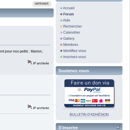
IMPRIMER
Accueil
Forum
Aide
Rechercher
Calendrier
Gallery
Membres
Identifiez-vous
nt pour nos petits : Marion,
Inscrivez-vous
IP archivée
Soutenez-nous
IP archivée
BULLETIN D'ADHÉSION
S'inscrire