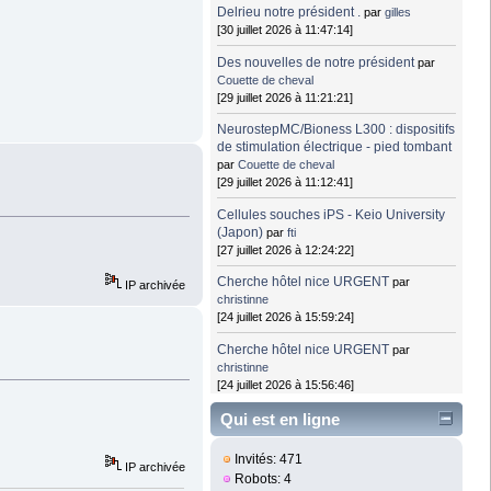
Delrieu notre président .
par
gilles
[30 juillet 2026 à 11:47:14]
Des nouvelles de notre président
par
Couette de cheval
[29 juillet 2026 à 11:21:21]
NeurostepMC/Bioness L300 : dispositifs
de stimulation électrique - pied tombant
par
Couette de cheval
[29 juillet 2026 à 11:12:41]
Cellules souches iPS - Keio University
(Japon)
par
fti
[27 juillet 2026 à 12:24:22]
Cherche hôtel nice URGENT
par
IP archivée
christinne
[24 juillet 2026 à 15:59:24]
Cherche hôtel nice URGENT
par
christinne
[24 juillet 2026 à 15:56:46]
Qui est en ligne
Invités: 471
IP archivée
Robots: 4