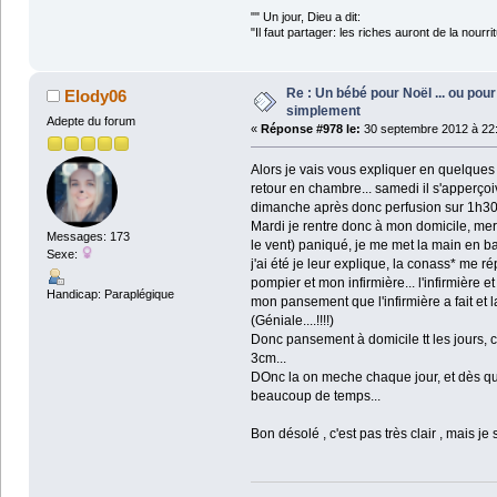
"" Un jour, Dieu a dit:
"Il faut partager: les riches auront de la nourri
Coluch
Re : Un bébé pour Noël ... ou pour 
Elody06
simplement
Adepte du forum
«
Réponse #978 le:
30 septembre 2012 à 22:
Alors je vais vous expliquer en quelques 
retour en chambre... samedi il s'apperçoiv
dimanche après donc perfusion sur 1h30 en
Mardi je rentre donc à mon domicile, mer
Messages: 173
le vent) paniqué, je me met la main en bas 
Sexe:
j'ai été je leur explique, la conass* me 
pompier et mon infirmière... l'infirmière 
Handicap: Paraplégique
mon pansement que l'infirmière a fait et 
(Géniale....!!!!)
Donc pansement à domicile tt les jours, car
3cm...
DOnc la on meche chaque jour, et dès que c
beaucoup de temps...
Bon désolé , c'est pas très clair , mais 