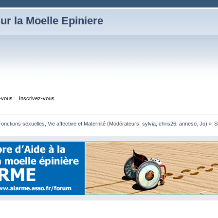
ur la Moelle Epiniere
z-vous
Inscrivez-vous
onctions sexuelles, Vie affective et Maternité
(Modérateurs:
sylvia
,
chris26
,
anneso
,
Jo
) »
S