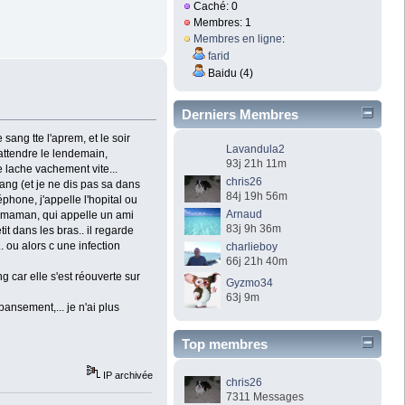
Caché: 0
Membres: 1
Membres en ligne
:
farid
Baidu (4)
Derniers Membres
sang tte l'aprem, et le soir
Lavandula2
 attendre le lendemain,
93j 21h 11m
e lache vachement vite...
chris26
ng (et je ne dis pas sa dans
84j 19h 56m
éphone, j'appelle l'hopital ou
Arnaud
ma maman, qui appelle un ami
83j 9h 36m
it dans les bras.. il regarde
 ou alors c une infection
charlieboy
66j 21h 40m
g car elle s'est réouverte sur
Gyzmo34
63j 9m
ansement,... je n'ai plus
Top membres
IP archivée
chris26
7311 Messages