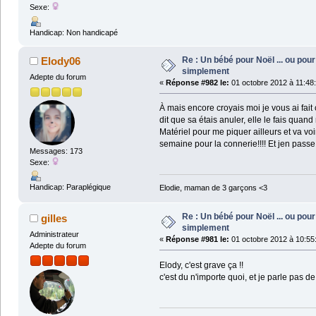
Sexe:
Handicap: Non handicapé
Re : Un bébé pour Noël ... ou pour 
Elody06
simplement
Adepte du forum
«
Réponse #982 le:
01 octobre 2012 à 11:48
À mais encore croyais moi je vous ai fait
dit que sa étais anuler, elle le fais qua
Matériel pour me piquer ailleurs et va voi
semaine pour la connerie!!!! Et jen passe 
Messages: 173
Sexe:
Handicap: Paraplégique
Elodie, maman de 3 garçons <3
Re : Un bébé pour Noël ... ou pour 
gilles
simplement
Administrateur
«
Réponse #981 le:
01 octobre 2012 à 10:55
Adepte du forum
Elody, c'est grave ça !!
c'est du n'importe quoi, et je parle pas de 