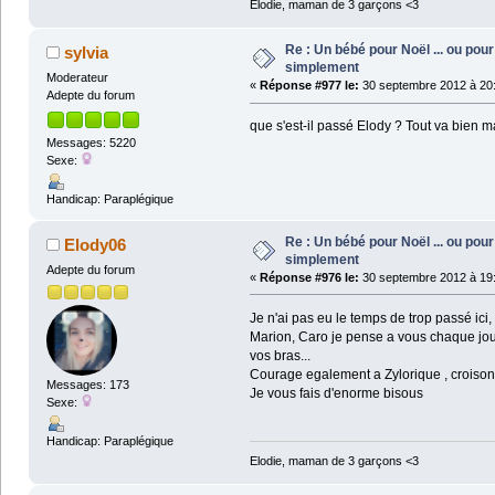
Elodie, maman de 3 garçons <3
Re : Un bébé pour Noël ... ou pour 
sylvia
simplement
Moderateur
«
Réponse #977 le:
30 septembre 2012 à 20:
Adepte du forum
que s'est-il passé Elody ? Tout va bien m
Messages: 5220
Sexe:
Handicap: Paraplégique
Re : Un bébé pour Noël ... ou pour 
Elody06
simplement
Adepte du forum
«
Réponse #976 le:
30 septembre 2012 à 19:
Je n'ai pas eu le temps de trop passé ici
Marion, Caro je pense a vous chaque jour
vos bras...
Courage egalement a Zylorique , croisons
Messages: 173
Je vous fais d'enorme bisous
Sexe:
Handicap: Paraplégique
Elodie, maman de 3 garçons <3