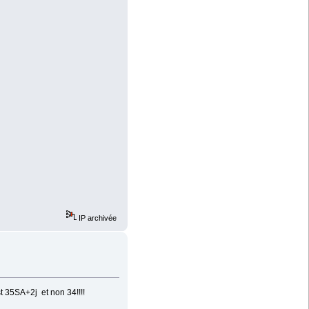
IP archivée
st 35SA+2j et non 34!!!!