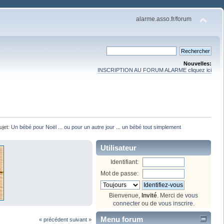
alarme.asso.fr/forum
Nouvelles:
INSCRIPTION AU FORUM ALARME cliquez ici
ujet:
Un bébé pour Noël ... ou pour un autre jour ... un bébé tout simplement
Utilisateur
Identifiant:
Mot de passe:
Bienvenue,
Invité
. Merci de
vous
connecter
ou de
vous inscrire
.
Menu forum
« précédent
suivant »