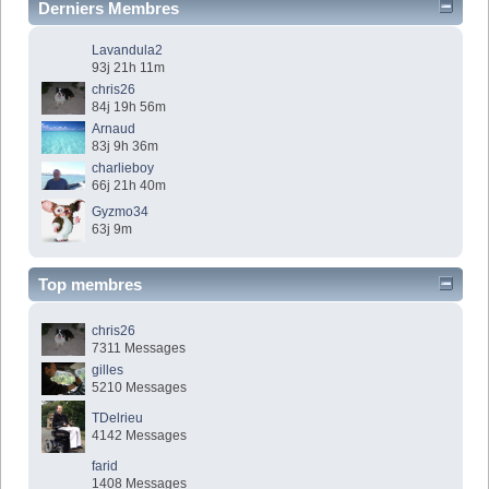
Derniers Membres
Lavandula2
93j 21h 11m
chris26
84j 19h 56m
Arnaud
83j 9h 36m
charlieboy
66j 21h 40m
Gyzmo34
63j 9m
Top membres
chris26
7311 Messages
gilles
5210 Messages
TDelrieu
4142 Messages
farid
1408 Messages