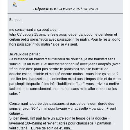
«
Réponse #6 le:
24 février 2025 à 14:08:45 »
Bonjour,
me concernant si ça peut aider :
tétra C7 depuis 15 ans, je reste aussi dépendant pour le peristeen et
certain petits soins/ trucs avec passage inf le matin. Pour le reste, donc
hors passage inf du matin / aide, je vis seul.
Je veux dire par là :
- assistance au transfert sur fauteuil de douche, je me transfert sans
souci du lit au fauteuil et inversement habillé avec jeans adaptés (avec
"réhausse dos" pour pas perdre le pantalon) mais le fauteuil de
douche est peu stable et mouillé encore moins... vous faite ça seule ?
- enfiler les chaussette de contention m'est aussi impossible et du coup
par simplicité/praticité les inf m'habillent le "bas", vous arrivez à mettre
facilement et correctement un pantalon sans mille aller-retour sur les
cotés ?
Concernant la durée des passages, si pas de peristeen, durée des
soins environ 30-45 min pour lavage + chaussette + pantalon + vérif
cutané ...
Si peristeen, l'inf part faire un autre soin le temps de la douche +
lavement (30-45min) et revient après pour chaussette + pantalon +
vérif cutané... Durée de soin de 45 min...