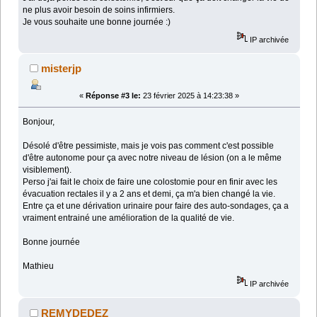
ne plus avoir besoin de soins infirmiers.
Je vous souhaite une bonne journée :)
IP archivée
misterjp
«
Réponse #3 le:
23 février 2025 à 14:23:38 »
Bonjour,
Désolé d'être pessimiste, mais je vois pas comment c'est possible
d'être autonome pour ça avec notre niveau de lésion (on a le même
visiblement).
Perso j'ai fait le choix de faire une colostomie pour en finir avec les
évacuation rectales il y a 2 ans et demi, ça m'a bien changé la vie.
Entre ça et une dérivation urinaire pour faire des auto-sondages, ça a
vraiment entrainé une amélioration de la qualité de vie.
Bonne journée
Mathieu
IP archivée
REMYDEDEZ