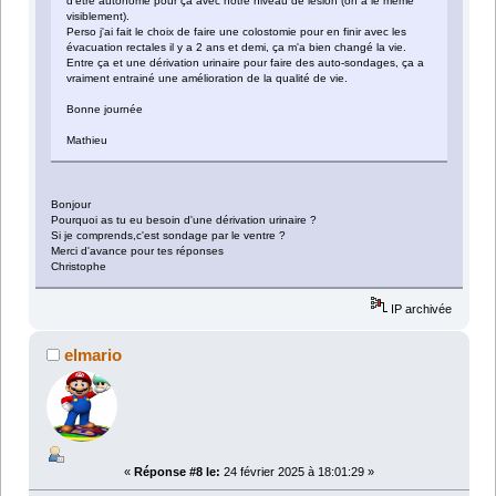
d'être autonome pour ça avec notre niveau de lésion (on a le même
visiblement).
Perso j'ai fait le choix de faire une colostomie pour en finir avec les
évacuation rectales il y a 2 ans et demi, ça m'a bien changé la vie.
Entre ça et une dérivation urinaire pour faire des auto-sondages, ça a
vraiment entrainé une amélioration de la qualité de vie.
Bonne journée
Mathieu
Bonjour
Pourquoi as tu eu besoin d'une dérivation urinaire ?
Si je comprends,c'est sondage par le ventre ?
Merci d'avance pour tes réponses
Christophe
IP archivée
elmario
«
Réponse #8 le:
24 février 2025 à 18:01:29 »