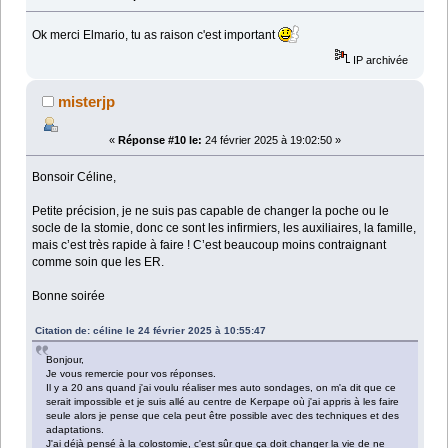
Ok merci Elmario, tu as raison c'est important
IP archivée
misterjp
«
Réponse #10 le:
24 février 2025 à 19:02:50 »
Bonsoir Céline,
Petite précision, je ne suis pas capable de changer la poche ou le
socle de la stomie, donc ce sont les infirmiers, les auxiliaires, la famille,
mais c’est très rapide à faire ! C’est beaucoup moins contraignant
comme soin que les ER.
Bonne soirée
Citation de: céline le 24 février 2025 à 10:55:47
Bonjour,
Je vous remercie pour vos réponses.
Il y a 20 ans quand j'ai voulu réaliser mes auto sondages, on m'a dit que ce
serait impossible et je suis allé au centre de Kerpape où j'ai appris à les faire
seule alors je pense que cela peut être possible avec des techniques et des
adaptations.
J'ai déjà pensé à la colostomie, c'est sûr que ça doit changer la vie de ne