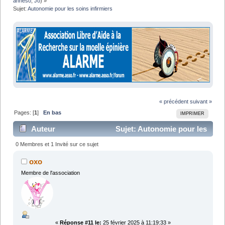
anneso
,
Jo
) »
Sujet:
Autonomie pour les soins infirmiers
« précédent
suivant »
Pages: [
1
]
En bas
IMPRIMER
Auteur
Sujet: Autonomie pour les
soins infirmiers (Lu 22984 fois)
0 Membres et 1 Invité sur ce sujet
oxo
Membre de l'association
«
Réponse #11 le:
25 février 2025 à 11:19:33 »