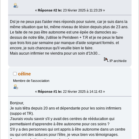
«
Réponse #2 le:
23 février 2025 à 11:23:29 »
Dsl je ne peux pas t'aider mes réponds pour suivre, car je suis dans la
même situation que toi, même niveau de lésion depuis plus de 23 ans.
Le faite de ne pas être autonome est une épée de damocles au-
dessus de notre tête, j'utilise le Peristeen + T.R et je ne peux le faire
que trois fois par semaine par manque d'aide soignant formés. et
encore, je suis chanceux qu'il veuille bien le faire.
Mais aucun infirmier ne viendra pour un soin d'1h30...
IP archivée
céline
Membre de l'association
«
Réponse #1 le:
22 février 2025 à 14:11:43 »
Bonjour,
Je suis tétra depuis 20 ans et dépendante pour les soins infirmiers
(suppo et TR).
J'aurais voulu savoir s'il y avait des centres de rééducation qui
permettaient d'apprendre à être autonome pour ces soins ?
S'il y a des personnes qui ont appris à être autonome dans un centre
ou qui ont des astuces pour l'être, je veux bien vos témoignages.