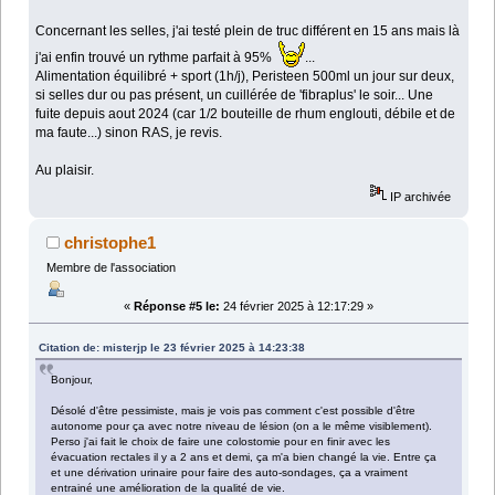
Concernant les selles, j'ai testé plein de truc différent en 15 ans mais là
j'ai enfin trouvé un rythme parfait à 95%
...
Alimentation équilibré + sport (1h/j), Peristeen 500ml un jour sur deux,
si selles dur ou pas présent, un cuillérée de 'fibraplus' le soir... Une
fuite depuis aout 2024 (car 1/2 bouteille de rhum englouti, débile et de
ma faute...) sinon RAS, je revis.
Au plaisir.
IP archivée
christophe1
Membre de l'association
«
Réponse #5 le:
24 février 2025 à 12:17:29 »
Citation de: misterjp le 23 février 2025 à 14:23:38
Bonjour,
Désolé d'être pessimiste, mais je vois pas comment c'est possible d'être
autonome pour ça avec notre niveau de lésion (on a le même visiblement).
Perso j'ai fait le choix de faire une colostomie pour en finir avec les
évacuation rectales il y a 2 ans et demi, ça m'a bien changé la vie. Entre ça
et une dérivation urinaire pour faire des auto-sondages, ça a vraiment
entrainé une amélioration de la qualité de vie.