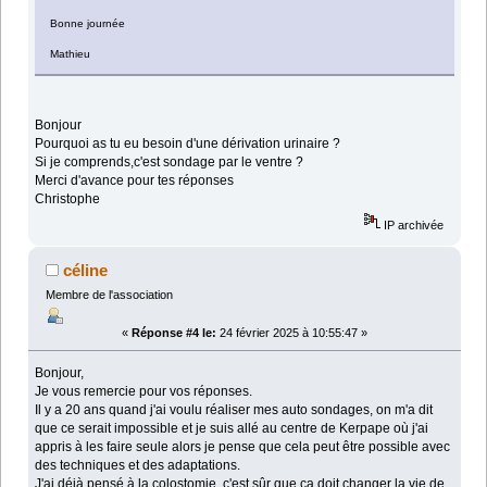
Bonne journée
Mathieu
Bonjour
Pourquoi as tu eu besoin d'une dérivation urinaire ?
Si je comprends,c'est sondage par le ventre ?
Merci d'avance pour tes réponses
Christophe
IP archivée
céline
Membre de l'association
«
Réponse #4 le:
24 février 2025 à 10:55:47 »
Bonjour,
Je vous remercie pour vos réponses.
Il y a 20 ans quand j'ai voulu réaliser mes auto sondages, on m'a dit
que ce serait impossible et je suis allé au centre de Kerpape où j'ai
appris à les faire seule alors je pense que cela peut être possible avec
des techniques et des adaptations.
J'ai déjà pensé à la colostomie, c'est sûr que ça doit changer la vie de