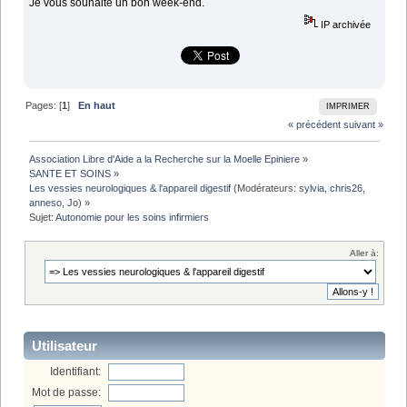
Je vous souhaite un bon week-end.
IP archivée
Pages: [
1
]
En haut
IMPRIMER
« précédent
suivant »
Association Libre d'Aide a la Recherche sur la Moelle Epiniere
»
SANTE ET SOINS
»
Les vessies neurologiques & l'appareil digestif
(Modérateurs:
sylvia
,
chris26
,
anneso
,
Jo
) »
Sujet:
Autonomie pour les soins infirmiers
Aller à:
Utilisateur
Identifiant:
Mot de passe: