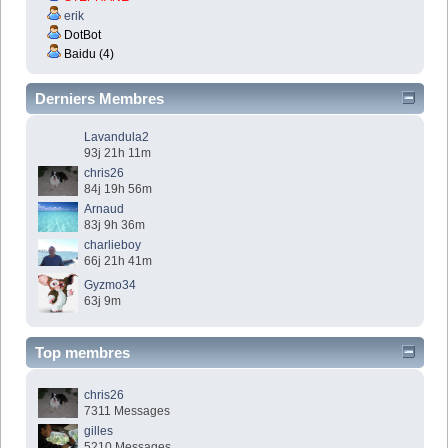
erik
DotBot
Baidu (4)
Derniers Membres
Lavandula2
93j 21h 11m
chris26
84j 19h 56m
Arnaud
83j 9h 36m
charlieboy
66j 21h 41m
Gyzmo34
63j 9m
Top membres
chris26
7311 Messages
gilles
5210 Messages