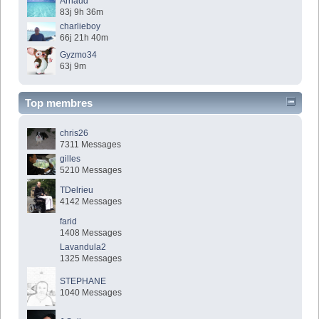
Arnaud
83j 9h 36m
charlieboy
66j 21h 40m
Gyzmo34
63j 9m
Top membres
chris26
7311 Messages
gilles
5210 Messages
TDelrieu
4142 Messages
farid
1408 Messages
Lavandula2
1325 Messages
STEPHANE
1040 Messages