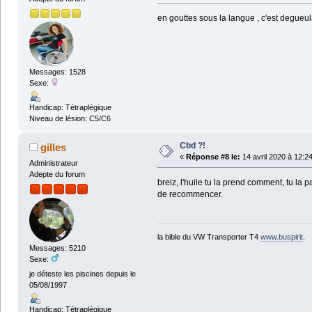
en gouttes sous la langue , c'est degue
Messages: 1528
Sexe:
Handicap: Tétraplégique
Niveau de lésion: C5/C6
Cbd ?!
gilles
«
Réponse #8 le:
14 avril 2020 à 12:2
Administrateur
Adepte du forum
breiz, l'huile tu la prend comment, tu la
de recommencer.
la bible du VW Transporter T4
www.buspirit
.
Messages: 5210
Sexe:
je déteste les piscines depuis le
05/08/1997
Handicap: Tétraplégique