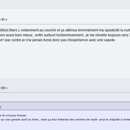
9:40 »
début Mars ), notamment au couché et ça atténue énormément ma spasticité la nuit
 dors aussi bien mieux , enfin surtout l'endormissement , je me réveille toujours ver
art ! par contre je n'ai jamais fumé donc pas d'expérience avec une vapote .
9:38 »
5
n le cul pour bosser
en qu une grosse audi ou bmw , mais ça leur éviterais des années de taule pour la majorité d entr