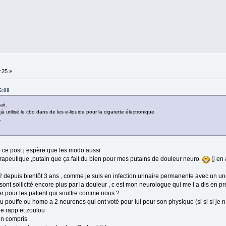
:25 »
6:08
ait.
à utilisé le cbd dans de les e-liquide pour la cigarette électronique.
.
 ce post j espère que les modo aussi
érapeutique ,putain que ça fait du bien pour mes putains de douleur neuro
(j en
 2 depuis bientôt 3 ans , comme je suis en infection urinaire permanente avec un un
 sont sollicité encore plus par la douleur , c est mon neurologue qui me l a dis en pr
er pour les patient qui souffre comme nous ?
nt au pouffe ou homo a 2 neurones qui ont voté pour lui pour son physique (si si si je n
e rapp et zoulou
ien compris