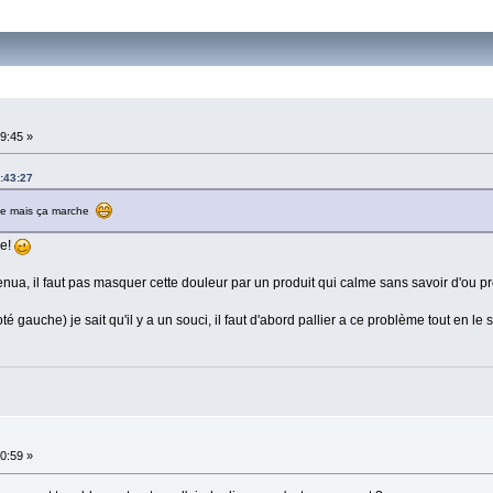
59:45 »
7:43:27
sse mais ça marche
ge!
nua, il faut pas masquer cette douleur par un produit qui calme sans savoir d'ou p
té gauche) je sait qu'il y a un souci, il faut d'abord pallier a ce problème tout en le
30:59 »