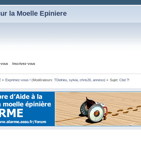
ur la Moelle Epiniere
z-vous
Inscrivez-vous
E
»
Exprimez-vous !
(Modérateurs:
TDelrieu
,
sylvia
,
chris26
,
anneso
) »
Sujet:
Cbd ?! 