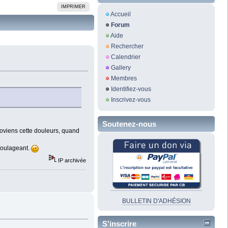
IMPRIMER
Accueil
Forum
Aide
Rechercher
Calendrier
Gallery
Membres
Identifiez-vous
Inscrivez-vous
Soutenez-nous
roviens cette douleurs, quand
 soulageant.
IP archivée
BULLETIN D'ADHÉSION
S'inscrire