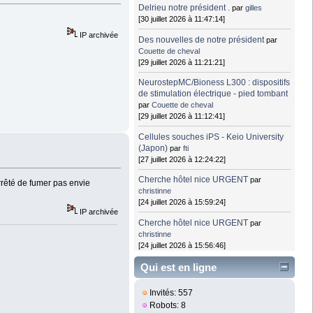
Delrieu notre président .
par
gilles
[30 juillet 2026 à 11:47:14]
IP archivée
Des nouvelles de notre président
par
Couette de cheval
[29 juillet 2026 à 11:21:21]
NeurostepMC/Bioness L300 : dispositifs
de stimulation électrique - pied tombant
par
Couette de cheval
[29 juillet 2026 à 11:12:41]
Cellules souches iPS - Keio University
(Japon)
par
fti
[27 juillet 2026 à 12:24:22]
Cherche hôtel nice URGENT
par
rrêté de fumer pas envie
christinne
[24 juillet 2026 à 15:59:24]
IP archivée
Cherche hôtel nice URGENT
par
christinne
[24 juillet 2026 à 15:56:46]
Qui est en ligne
Invités: 557
Robots: 8