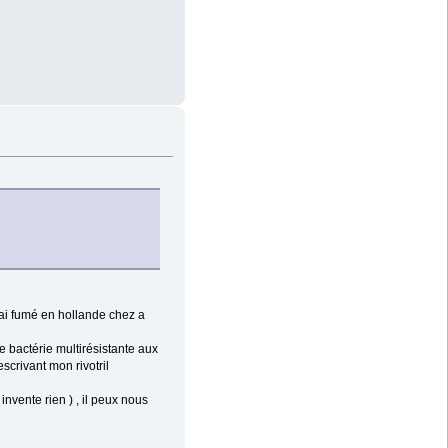
 ai fumé en hollande chez a
e bactérie multirésistante aux
escrivant mon rivotril
 invente rien ) , il peux nous