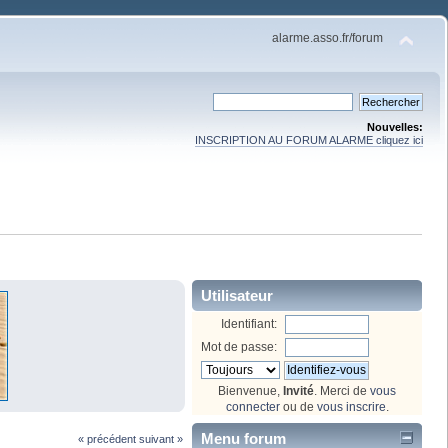
alarme.asso.fr/forum
Nouvelles:
INSCRIPTION AU FORUM ALARME cliquez ici
Utilisateur
Identifiant:
Mot de passe:
Bienvenue,
Invité
. Merci de
vous
connecter
ou de
vous inscrire
.
Menu forum
« précédent
suivant »