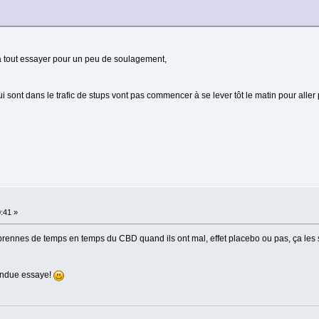
 à tout essayer pour un peu de soulagement,
i sont dans le trafic de stups vont pas commencer à se lever tôt le matin pour aller 
0:41 »
 prennes de temps en temps du CBD quand ils ont mal, effet placebo ou pas, ça les s
tendue essaye!