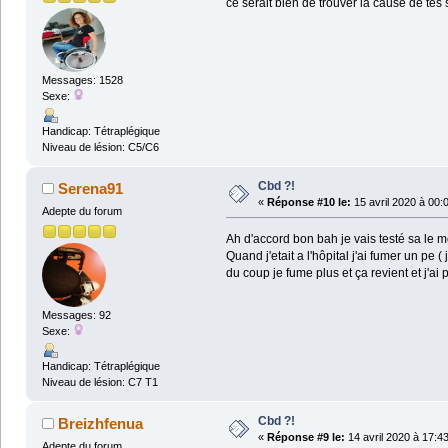
ce serait bien de trouver la cause de tes 
Messages: 1528
Sexe:
Handicap: Tétraplégique
Niveau de lésion: C5/C6
Cbd ?!
Serena91
«
Réponse #10 le:
15 avril 2020 à 00:
Adepte du forum
Ah d'accord bon bah je vais testé sa le mo
Quand j'etait a l'hôpital j'ai fumer un p
du coup je fume plus et ça revient et j'ai p
Messages: 92
Sexe:
Handicap: Tétraplégique
Niveau de lésion: C7 T1
Cbd ?!
Breizhfenua
«
Réponse #9 le:
14 avril 2020 à 17:4
Adepte du forum