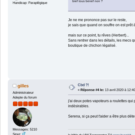
bref tous bénéf non ?
Handicap: Paraplégique
Je ne me prononce pas sur le reste,
je sais que quand on souffre on est prêt
mais sur ce point, tu rêves (Herbert)...
Sans rentrer dans les détails, les mecs qu
boutique de chichon légalisé.
Cbd ?!
gilles
«
Réponse #4 le:
13 avril 2020 à 12:4
Administrateur
Adepte du forum
j'ai deux potes vapoteurs a roulettes qui
indèsirables.
Serena, si ça peut t'aider a être plus dé
Messages: 5210
Sexe:
la bible du VW Transporter T4
www.buspirit
.