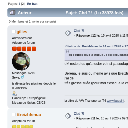
Pages:
1
[
2
]
En bas
Auteur
Sujet: Cbd ?! (Lu 38978 fois)
0 Membres et 1 Invité sur ce sujet
Cbd ?!
gilles
«
Réponse #12 le:
15 avril 2020 à 11:
Administrateur
Adepte du forum
Citation de: Breizhfenua le 14 avril 2020 à 1
en gouttes sous la langue , c'est degueula
ok! reste plus qu'a tester voir si ça soula
Messages: 5210
Serena, je suis du même avis que Breizfe
Sexe:
j'ai de
très grosse suée (pour moi c'est que le co
je déteste les piscines depuis le
05/08/1997
Handicap: Tétraplégique
la bible du VW Transporter T4
www.buspirit
.
Niveau de lésion: C5/C6
Cbd ?!
Breizhfenua
«
Réponse #11 le:
15 avril 2020 à 09:
Adepte du forum