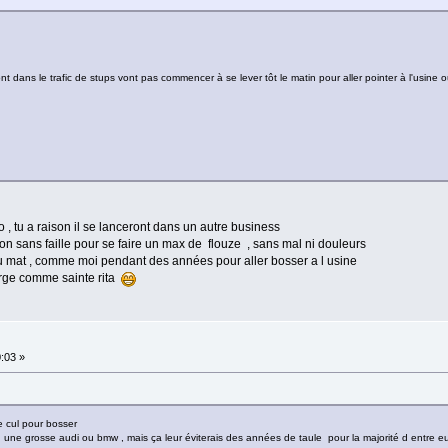
nt dans le trafic de stups vont pas commencer à se lever tôt le matin pour aller pointer à l'usine 
 , tu a raison il se lanceront dans un autre business
tion sans faille pour se faire un max de flouze , sans mal ni douleurs
du mat , comme moi pendant des années pour aller bosser a l usine
ierge comme sainte rita
0:03 »
e cul pour bosser
qu une grosse audi ou bmw , mais ça leur éviterais des années de taule pour la majorité d entre e