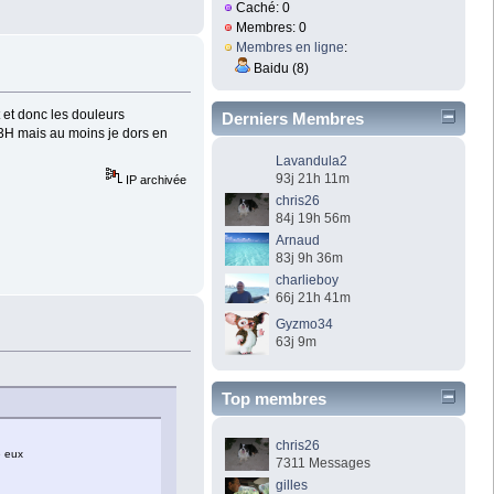
Caché: 0
Membres: 0
Membres en ligne
:
Baidu (8)
 et donc les douleurs
Derniers Membres
s 3H mais au moins je dors en
Lavandula2
93j 21h 11m
IP archivée
chris26
84j 19h 56m
Arnaud
83j 9h 36m
charlieboy
66j 21h 41m
Gyzmo34
63j 9m
Top membres
chris26
e eux
7311 Messages
gilles