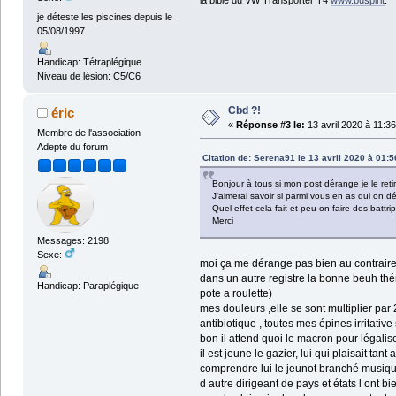
je déteste les piscines depuis le
05/08/1997
Handicap: Tétraplégique
Niveau de lésion: C5/C6
Cbd ?!
éric
«
Réponse #3 le:
13 avril 2020 à 11:36
Membre de l'association
Adepte du forum
Citation de: Serena91 le 13 avril 2020 à 01:5
Bonjour à tous si mon post dérange je le retir
J'aimerai savoir si parmi vous en as qui on déj
Quel effet cela fait et peu on faire des battrip
Merci
Messages: 2198
Sexe:
moi ça me dérange pas bien au contraire
dans un autre registre la bonne beuh th
Handicap: Paraplégique
pote a roulette)
mes douleurs ,elle se sont multiplier par
antibiotique , toutes mes épines irritative
bon il attend quoi le macron pour légalis
il est jeune le gazier, lui qui plaisait ta
comprendre lui le jeunot branché musiqu
d autre dirigeant de pays et états l ont b