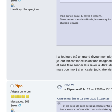
Sexe:
Handicap: Paraplégique
mais sur ce point, tu rêves (Herbert)...
Sans rentrer dans les détails, les mecs qui so
chichon légalisé.
j ai toujours été un grand rêveur mon pipo
je leur fait confiance ils ont une imagina
et sans faire sonner leur réveil a 4h30 
mais bon moi j ai un casier judiciaire v
Cbd ?!
Pipo
«
Réponse #5 le:
13 avril 2020 à 13:1
Adepte du forum
Citation de: éric le 13 avril 2020 à 11:36:25
Messages: 568
Sexe:
, et les kéké de cités se bougeraient enfin l
bon c est sur qu 'une clio c est moins bien 