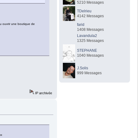
5210 Messages
TDelrieu
4142 Messages
ou ouvrir une boutique de
farid
1408 Messages
Lavandula2
1325 Messages
STEPHANE
1040 Messages
J.Solis
999 Messages
IP archivée
ux