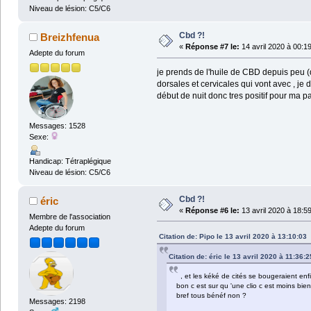
Niveau de lésion: C5/C6
Cbd ?!
Breizhfenua
«
Réponse #7 le:
14 avril 2020 à 00:1
Adepte du forum
je prends de l'huile de CBD depuis peu (
dorsales et cervicales qui vont avec , je
début de nuit donc tres positif pour ma p
Messages: 1528
Sexe:
Handicap: Tétraplégique
Niveau de lésion: C5/C6
Cbd ?!
éric
«
Réponse #6 le:
13 avril 2020 à 18:5
Membre de l'association
Adepte du forum
Citation de: Pipo le 13 avril 2020 à 13:10:03
Citation de: éric le 13 avril 2020 à 11:36:2
, et les kéké de cités se bougeraient enfi
bon c est sur qu 'une clio c est moins bi
bref tous bénéf non ?
Messages: 2198