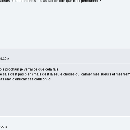
sueurs et tremblements , tu as l'air de dire que c'est permanent ?
09:10 »
is prochain je verrai ce que cela fais.
e ( je sais c'est pas bien) mais c'est la seule choses qui calmer mes sueurs et mes t
as envi d'enrichir ces couillon lol
3:27 »