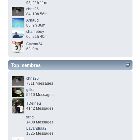
93j 21h 11m
chris26
84j 19h 56m
Arnaud
83j 9h 36m
charlieboy
66j 21h 40m
Gyzmo34
63j 9m
Top membres
chris26
7311 Messages
gilles
5210 Messages
TDelrieu
4142 Messages
farid
1408 Messages
Lavandula2
1325 Messages