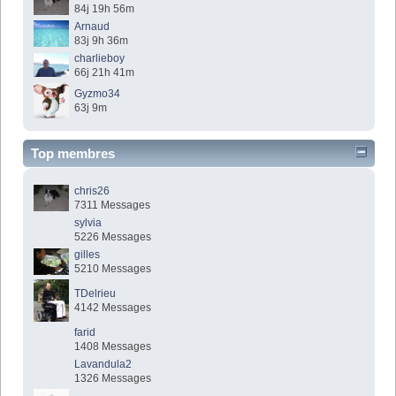
84j 19h 56m
Arnaud
83j 9h 36m
charlieboy
66j 21h 41m
Gyzmo34
63j 9m
Top membres
chris26
7311 Messages
sylvia
5226 Messages
gilles
5210 Messages
TDelrieu
4142 Messages
farid
1408 Messages
Lavandula2
1326 Messages