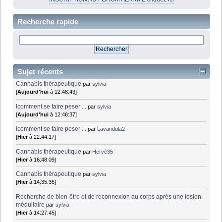
Recherche rapide
Sujet récents
Cannabis thérapeutique
par
sylvia
[
Aujourd'hui
à 12:48:43]
lcomment se faire peser ...
par
sylvia
[
Aujourd'hui
à 12:46:37]
lcomment se faire peser ...
par
Lavandula2
[
Hier
à 22:44:17]
Cannabis thérapeutique
par
Hervé35
[
Hier
à 16:48:09]
Cannabis thérapeutique
par
sylvia
[
Hier
à 14:35:35]
Recherche de bien-être et de reconnexion au corps après une lésion
médullaire
par
sylvia
[
Hier
à 14:27:45]