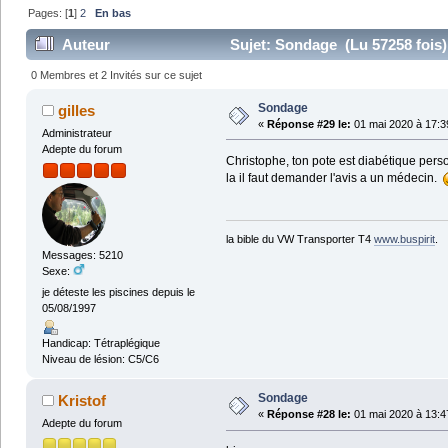
Pages: [
1
]
2
En bas
Auteur
Sujet: Sondage (Lu 57258 fois)
0 Membres et 2 Invités sur ce sujet
Sondage
gilles
«
Réponse #29 le:
01 mai 2020 à 17:3
Administrateur
Adepte du forum
Christophe, ton pote est diabétique person
la il faut demander l'avis a un médecin.
la bible du VW Transporter T4
www.buspirit
.
Messages: 5210
Sexe:
je déteste les piscines depuis le
05/08/1997
Handicap: Tétraplégique
Niveau de lésion: C5/C6
Sondage
Kristof
«
Réponse #28 le:
01 mai 2020 à 13:4
Adepte du forum