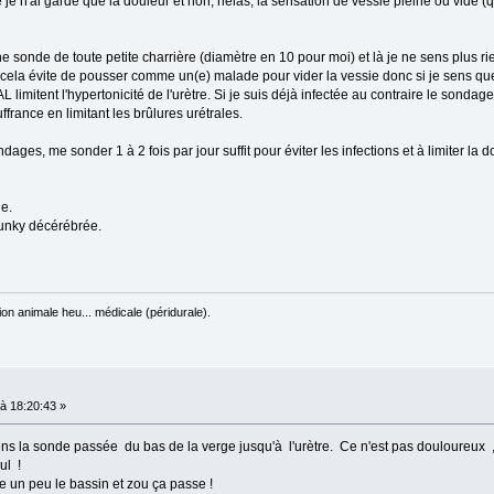
é je n'ai gardé que la douleur et non, hélas, la sensation de vessie pleine ou vide (
 sonde de toute petite charrière (diamètre en 10 pour moi) et là je ne sens plus ri
cela évite de pousser comme un(e) malade pour vider la vessie donc si je sens que 
itent l'hypertonicité de l'urètre. Si je suis déjà infectée au contraire le sondag
uffrance en limitant les brûlures urétrales.
ges, me sonder 1 à 2 fois par jour suffit pour éviter les infections et à limiter la
le.
Junky décérébrée.
on animale heu... médicale (péridurale).
à 18:20:43 »
ens la sonde passée du bas de la verge jusqu'à l'urètre. Ce n'est pas douloureux
ul !
e un peu le bassin et zou ça passe !