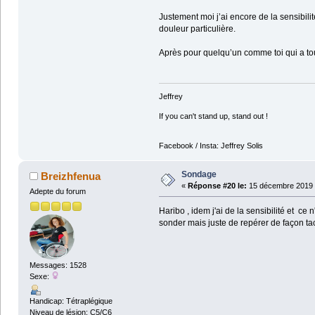
Justement moi j’ai encore de la sensibili
douleur particulière.
Après pour quelqu’un comme toi qui a tout
Jeffrey
If you can't stand up, stand out !
Facebook / Insta: Jeffrey Solis
Sondage
Breizhfenua
«
Réponse #20 le:
15 décembre 2019 
Adepte du forum
Haribo , idem j'ai de la sensibilité et c
sonder mais juste de repérer de façon tac
Messages: 1528
Sexe:
Handicap: Tétraplégique
Niveau de lésion: C5/C6