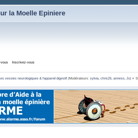
ur la Moelle Epiniere
z-vous
Inscrivez-vous
es vessies neurologiques & l'appareil digestif
(Modérateurs:
sylvia
,
chris26
,
anneso
,
Jo
) »
S