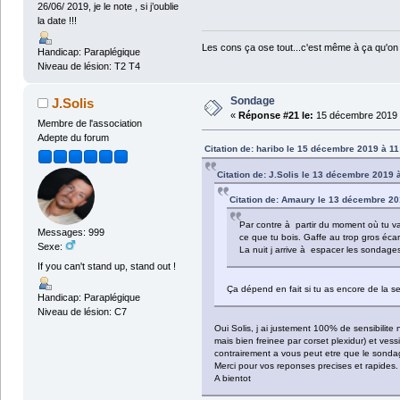
26/06/ 2019, je le note , si j’oublie
la date !!!
Les cons ça ose tout...c'est même à ça qu'on 
Handicap: Paraplégique
Niveau de lésion: T2 T4
Sondage
J.Solis
«
Réponse #21 le:
15 décembre 2019 
Membre de l'association
Adepte du forum
Citation de: haribo le 15 décembre 2019 à 11
Citation de: J.Solis le 13 décembre 2019 
Citation de: Amaury le 13 décembre 20
Par contre à partir du moment où tu vas
Messages: 999
ce que tu bois. Gaffe au trop gros écart
Sexe:
La nuit j arrive à espacer les sondage
If you can't stand up, stand out !
Ça dépend en fait si tu as encore de la sen
Handicap: Paraplégique
Niveau de lésion: C7
Oui Solis, j ai justement 100% de sensibilite
mais bien freinee par corset plexidur) et vessi
contrairement a vous peut etre que le sondage
Merci pour vos reponses precises et rapides.
A bientot