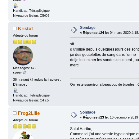
Handicap: Tétraplégique
Niveau de lésion: C5/C6
Sondage
Kristof
«
Réponse #24 le:
04 mars 2020 à 18:
Adepte du forum
slt
g utililisé depuis quelques jours des son
jai des goutelettes de sang dans l'urine
doije incriminer les sondes unikment , ou 
merci
Messages: 472
Sexe:
36 h avant kil réduis la fracture .
On reste supérieur a beaucoup de bipedes . Ga
D'image .
Handicap: Tétraplégique
Niveau de lésion: C4 c5
Sondage
Frog2Lille
«
Réponse #23 le:
16 décembre 2019 
Adepte du forum
Salut Haribo,
Comme toi j'ai une vessie hypotonique et