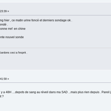
23:39 »
g hier , ce matin urine foncé et derniers sondage ok .
endé .
onne rref en chine
rente nouvel sonde
rdons ceci a l'esprit .
41:58 »
y a 48H ....depots de sang au réveil dans ma SAD ...mais plus rien depuis . Pareil 
t ?