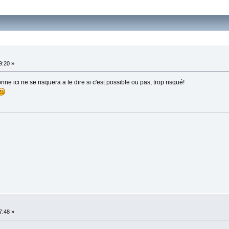
9:20 »
ne ici ne se risquera a te dire si c'est possible ou pas, trop risqué!
7:48 »