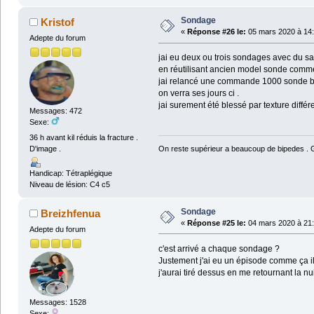
Sondage
Kristof
«
Réponse #26 le:
05 mars 2020 à 14:
Adepte du forum
jai eu deux ou trois sondages avec du san
en réutilisant ancien model sonde comm
jai relancé une commande 1000 sonde b
on verra ses jours ci .
jai surement été blessé par texture diffé
Messages: 472
Sexe:
36 h avant kil réduis la fracture .
On reste supérieur a beaucoup de bipedes . Ga
D'image .
Handicap: Tétraplégique
Niveau de lésion: C4 c5
Sondage
Breizhfenua
«
Réponse #25 le:
04 mars 2020 à 21:
Adepte du forum
c'est arrivé a chaque sondage ?
Justement j'ai eu un épisode comme ça il 
j'aurai tiré dessus en me retournant la nui
Messages: 1528
Sexe: