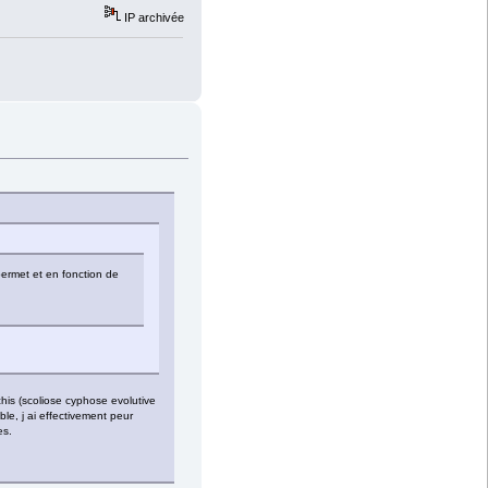
IP archivée
permet et en fonction de
chis (scoliose cyphose evolutive
ble, j ai effectivement peur
es.