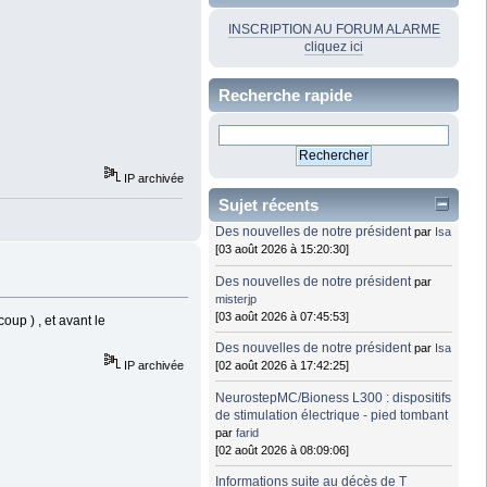
INSCRIPTION AU FORUM ALARME
cliquez ici
Recherche rapide
IP archivée
Sujet récents
Des nouvelles de notre président
par
Isa
[03 août 2026 à 15:20:30]
Des nouvelles de notre président
par
misterjp
[03 août 2026 à 07:45:53]
oup ) , et avant le
Des nouvelles de notre président
par
Isa
IP archivée
[02 août 2026 à 17:42:25]
NeurostepMC/Bioness L300 : dispositifs
de stimulation électrique - pied tombant
par
farid
[02 août 2026 à 08:09:06]
Informations suite au décès de T