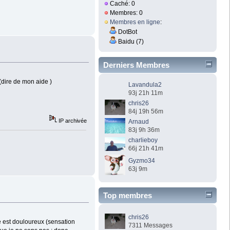
Caché: 0
Membres: 0
Membres en ligne
:
DotBot
Baidu (7)
Derniers Membres
(dire de mon aide )
Lavandula2
93j 21h 11m
chris26
84j 19h 56m
IP archivée
Arnaud
83j 9h 36m
charlieboy
66j 21h 41m
Gyzmo34
63j 9m
Top membres
chris26
e est douloureux (sensation
7311 Messages