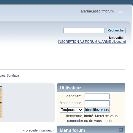
alarme.asso.fr/forum
Nouvelles:
INSCRIPTION AU FORUM ALARME cliquez ici
ujet:
Sondage
Utilisateur
Identifiant:
Mot de passe:
Bienvenue,
Invité
. Merci de
vous
connecter
ou de
vous inscrire
.
Menu forum
« précédent
suivant »