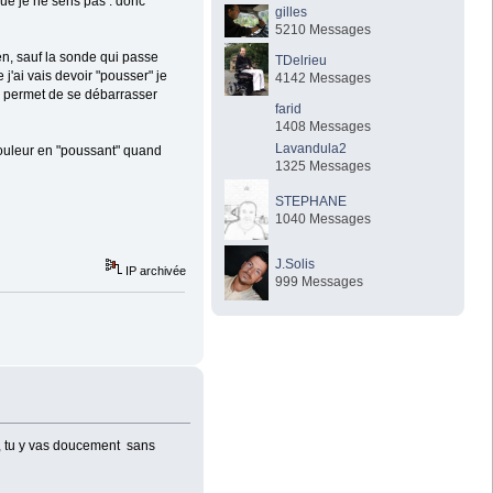
que je ne sens pas : donc
gilles
5210 Messages
en, sauf la sonde qui passe
TDelrieu
j'ai vais devoir "pousser" je
4142 Messages
e permet de se débarrasser
farid
1408 Messages
Lavandula2
 douleur en "poussant" quand
1325 Messages
STEPHANE
1040 Messages
J.Solis
IP archivée
999 Messages
 , tu y vas doucement sans