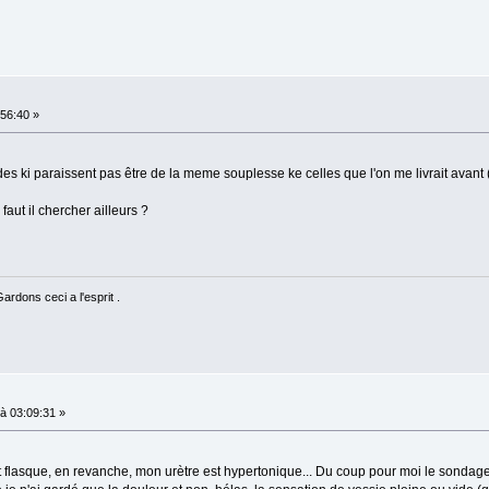
56:40 »
des ki paraissent pas être de la meme souplesse ke celles que l'on me livrait avant 
faut il chercher ailleurs ?
rdons ceci a l'esprit .
à 03:09:31 »
 flasque, en revanche, mon urètre est hypertonique... Du coup pour moi le sondag