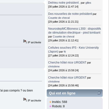
Delrieu notre président .
par
gilles
[30 juillet 2026 à 11:47:14]
Des nouvelles de notre président
par
Couette de cheval
[29 juillet 2026 à 11:21:21]
NeurostepMC/Bioness L300 : dispositifs
de stimulation électrique - pied tombant
par
Couette de cheval
[29 juillet 2026 à 11:12:41]
IP archivée
Cellules souches iPS - Keio University
(Japon)
par
fti
[27 juillet 2026 à 12:24:22]
Cherche hôtel nice URGENT
par
christinne
[24 juillet 2026 à 15:59:24]
Cherche hôtel nice URGENT
par
christinne
[24 juillet 2026 à 15:56:46]
j'ai pas compris ? ou bien
Qui est en ligne
IP archivée
Invités: 568
Robots: 8