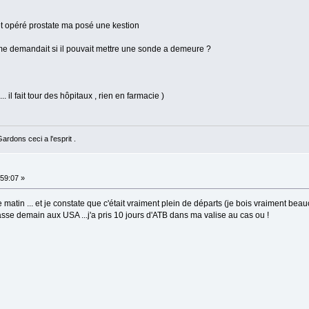
k et opéré prostate ma posé une kestion
 il me demandait si il pouvait mettre une sonde a demeure ?
. il fait tour des hôpitaux , rien en farmacie )
rdons ceci a l'esprit .
59:07 »
matin ... et je constate que c'était vraiment plein de départs (je bois vraiment beauc
se demain aux USA ...j'a pris 10 jours d'ATB dans ma valise au cas ou !