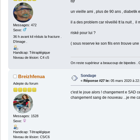
bjr
un vieille ami , plus de 90 ans , diabeti
il a des problem car réveillé tt la nuit ,
Messages: 472
Sexe:
riské pour lui ?
36 h avant kil réduis la fracture .
D'image .
( sous reserve ke son fils enn trouve une ..
Handicap: Tétraplégique
Niveau de lésion: C4 c5
On reste supérieur a beaucoup de bipedes . Ga
Sondage
Breizhfenua
«
Réponse #27 le:
05 mars 2020 à 22:
Adepte du forum
c'est le joue alors ! changement e SAD ce 
changement sang de nouveau ...je me cas
Messages: 1528
Sexe:
Handicap: Tétraplégique
Niveau de lésion: C5/C6