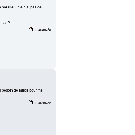
horaire. Et je n’ai pas de
e cas ?
IP archivée
as besoin de miroir pour me
IP archivée