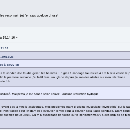
les reconnait (et j'en sais quelque chose)
à 15:14:16 »
:21:33
à 20:13:28
19 à 18:27:18
 te sonder il te faudra gérer tes horaires. En gros 1 sondage toutes les 4 à 5 h si ta vessie le 
s! la première semaine j'ai faillit faire un globe.depuis j'ai mis des alertes sur mon téléphone.
s de 6 h
sibilité. Moi perso je me sonde selon l’envie , aucune restriction hydrique.
 n eyant pas la moelle accidentee, mes problemes etant d origine musculaire (myopathie) sur le ra
e (non traitee pour l instant et d evolution lente) dont la solution sera l auto sondage. Etant sensi
 soit tres douloureux. On m a aussi parle de toxine sur le sphincter mais y a des risques de fuit