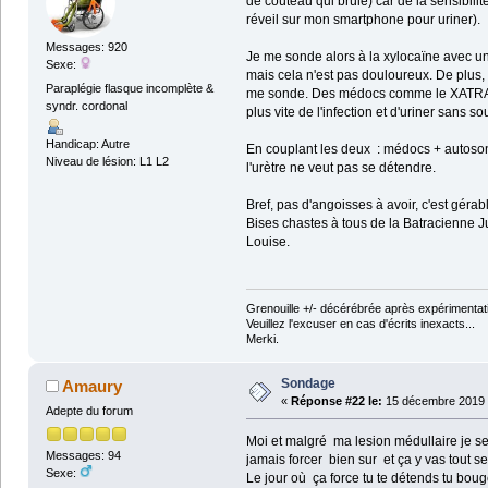
de coûteau qui brûle) car de la sensibilit
réveil sur mon smartphone pour uriner).
Messages: 920
Je me sonde alors à la xylocaïne avec une
Sexe:
mais cela n'est pas douloureux. De plus, 
Paraplégie flasque incomplète &
me sonde. Des médocs comme le XATRAL lim
syndr. cordonal
plus vite de l'infection et d'uriner sans so
Handicap: Autre
En couplant les deux : médocs + autosonda
Niveau de lésion: L1 L2
l'urètre ne veut pas se détendre.
Bref, pas d'angoisses à avoir, c'est gérab
Bises chastes à tous de la Batracienne 
Louise.
Grenouille +/- décérébrée après expérimentati
Veuillez l'excuser en cas d'écrits inexacts...
Merki.
Sondage
Amaury
«
Réponse #22 le:
15 décembre 2019 
Adepte du forum
Moi et malgré ma lesion médullaire je s
Messages: 94
jamais forcer bien sur et ça y vas tout se
Sexe:
Le jour où ça force tu te détends tu boug