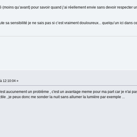
té (moins qu’avant) pour savoir quand j’ai réellement envie sans devoir respecter un 
e sa sensibilité je ne sais pas si c’est vraiment douloureux... quelqu’un ici dans c
à 12:10:04 »
e n'est aucunement un problème , c'est un avantage meme pour ma part car je n'ai p
tile , je peux donc me sonder la nuit sans allumer la lumière par exemple ...