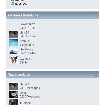
Baidu (3)
Derniers Membres
Lavandula2
93j 21h 11m
chris26
84j 19h 56m
Arnaud
83j 9h 36m
charlieboy
66j 21h 41m
Gyzmo34
63j 9m
Top membres
chris26
7311 Messages
gilles
5210 Messages
TDelrieu