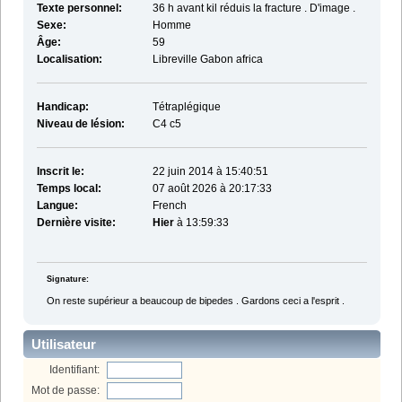
Texte personnel:
36 h avant kil réduis la fracture . D'image .
Sexe:
Homme
Âge:
59
Localisation:
Libreville Gabon africa
Handicap:
Tétraplégique
Niveau de lésion:
C4 c5
Inscrit le:
22 juin 2014 à 15:40:51
Temps local:
07 août 2026 à 20:17:33
Langue:
French
Dernière visite:
Hier
à 13:59:33
Signature:
On reste supérieur a beaucoup de bipedes . Gardons ceci a l'esprit .
Utilisateur
Identifiant:
Mot de passe: