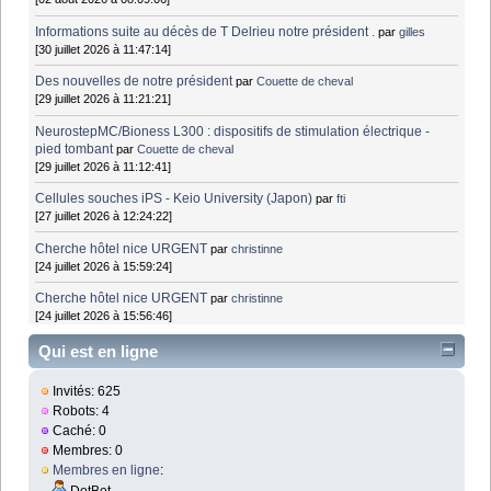
Informations suite au décès de T Delrieu notre président .
par
gilles
[30 juillet 2026 à 11:47:14]
Des nouvelles de notre président
par
Couette de cheval
[29 juillet 2026 à 11:21:21]
NeurostepMC/Bioness L300 : dispositifs de stimulation électrique -
pied tombant
par
Couette de cheval
[29 juillet 2026 à 11:12:41]
Cellules souches iPS - Keio University (Japon)
par
fti
[27 juillet 2026 à 12:24:22]
Cherche hôtel nice URGENT
par
christinne
[24 juillet 2026 à 15:59:24]
Cherche hôtel nice URGENT
par
christinne
[24 juillet 2026 à 15:56:46]
Qui est en ligne
Invités: 625
Robots: 4
Caché: 0
Membres: 0
Membres en ligne
:
DotBot