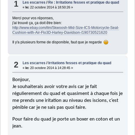
1
Les escarres
/
Re : Irritations fesses et pratique du quad
«
le:
22 octobre 2014 à 18:50:26 »
Merci pour vos réponses,
j'ai trouvé ça, ça doit être bien:
http://www.ebay.com/itm/Skwoosh-Mid-Size-ICS-Motorcycle-Seat-
Cushion-with-Air-Flo3D-Harley-Davidson-/190730521620
Il y'a plusieurs forme de disponible, faut que je regarde
2
Les escarres
/
Irritations fesses et pratique du quad
«
le:
20 octobre 2014 à 14:28:45 »
Bonjour,
Je souhaiterais avoir votre avis car je fait
régulierement du quad et quasiment à chaque fois je
me prends une iritation au niveau des iscions, c’est
pénible car je ne sais pas quoi faire.
Pour faire du quad je porte un boxer en coton et un
jean.