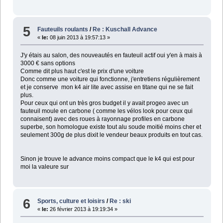
5
Fauteuils roulants
/
Re : Kuschall Advance
«
le:
08 juin 2013 à 19:57:13 »
J'y étais au salon, des nouveautés en fauteuil actif oui y'en à mais à
3000 € sans options
Comme dit plus haut c'est le prix d'une voiture
Donc comme une voiture qui fonctionne, j'entretiens régulièrement
et je conserve mon k4 air lite avec assise en titane qui ne se fait
plus.
Pour ceux qui ont un très gros budget il y avait progeo avec un
fauteuil moule en carbone ( comme les vélos look pour ceux qui
connaisent) avec des roues à rayonnage profiles en carbone
superbe, son homologue existe tout alu soude moitié moins cher et
seulement 300g de plus dixit le vendeur beaux produits en tout cas.
Sinon je trouve le advance moins compact que le k4 qui est pour
moi la valeure sur
6
Sports, culture et loisirs
/
Re : ski
«
le:
26 février 2013 à 19:19:34 »