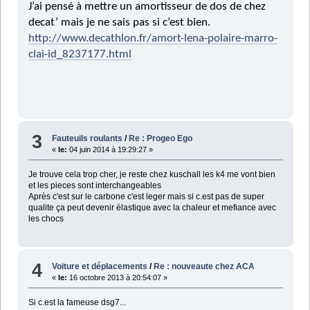
J’ai pensé à mettre un amortisseur de dos de chez
decat’ mais je ne sais pas si c’est bien.
http://www.decathlon.fr/amort-lena-polaire-marro-
clai-id_8237177.html
3
Fauteuils roulants
/
Re : Progeo Ego
«
le:
04 juin 2014 à 19:29:27 »
Je trouve cela trop cher, je reste chez kuschall les k4 me vont bien
et les pieces sont interchangeables
Après c'est sur le carbone c'est leger mais si c.est pas de super
qualite ça peut devenir élastique avec la chaleur et mefiance avec
les chocs
4
Voiture et déplacements
/
Re : nouveaute chez ACA
«
le:
16 octobre 2013 à 20:54:07 »
Si c.est la fameuse dsg7...