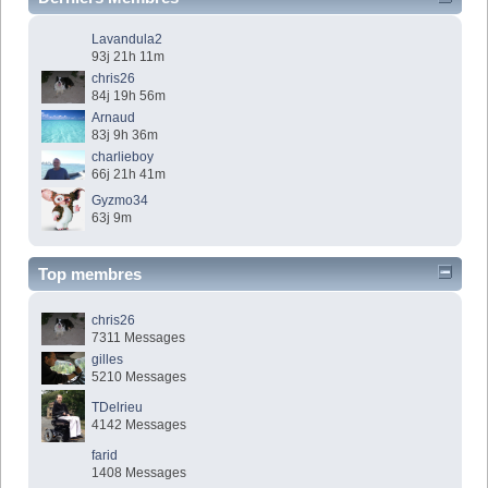
Lavandula2
93j 21h 11m
chris26
84j 19h 56m
Arnaud
83j 9h 36m
charlieboy
66j 21h 41m
Gyzmo34
63j 9m
Top membres
chris26
7311 Messages
gilles
5210 Messages
TDelrieu
4142 Messages
farid
1408 Messages