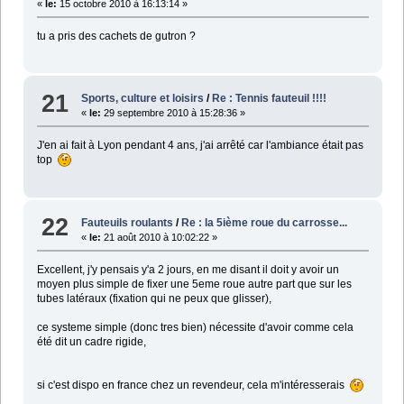
«
le:
15 octobre 2010 à 16:13:14 »
tu a pris des cachets de gutron ?
21
Sports, culture et loisirs
/
Re : Tennis fauteuil !!!!
«
le:
29 septembre 2010 à 15:28:36 »
J'en ai fait à Lyon pendant 4 ans, j'ai arrêté car l'ambiance était pas
top
22
Fauteuils roulants
/
Re : la 5ième roue du carrosse...
«
le:
21 août 2010 à 10:02:22 »
Excellent, j'y pensais y'a 2 jours, en me disant il doit y avoir un
moyen plus simple de fixer une 5eme roue autre part que sur les
tubes latéraux (fixation qui ne peux que glisser),
ce systeme simple (donc tres bien) nécessite d'avoir comme cela
été dit un cadre rigide,
si c'est dispo en france chez un revendeur, cela m'intéresserais