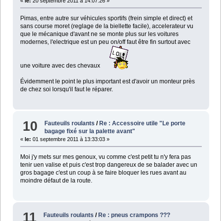
«
le:
20 septembre 2011 à 14:07:26 »
Pimas, entre autre sur véhicules sportifs (frein simple et direct) et
sans course moret (reglage de la biellette facile), accelerateur vu
que le mécanique d'avant ne se monte plus sur les voitures
modernes, l'electrique est un peu on/off faut être fin surtout avec
une voiture avec des chevaux
Évidemment le point le plus important est d'avoir un monteur près
de chez soi lorsqu'il faut le réparer.
10
Fauteuils roulants
/
Re : Accessoire utile "Le porte
bagage fixé sur la palette avant"
«
le:
01 septembre 2011 à 13:33:03 »
Moi j'y mets sur mes genoux, vu comme c'est petit tu n'y fera pas
tenir uen valise et puis c'est trop dangereux de se balader avec un
gros bagage c'est un coup à se faire bloquer les rues avant au
moindre défaut de la route.
11
Fauteuils roulants
/
Re : pneus crampons ???