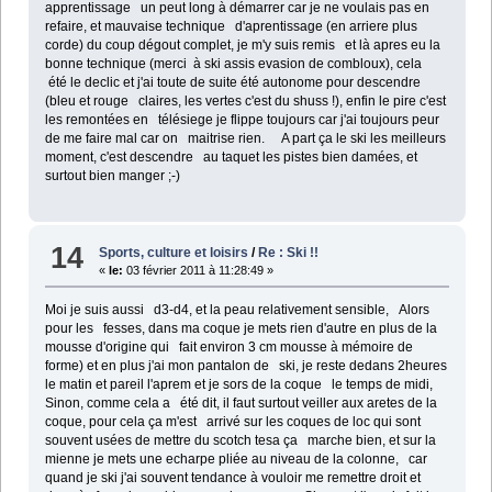
apprentissage un peut long à démarrer car je ne voulais pas en
refaire, et mauvaise technique d'aprentissage (en arriere plus
corde) du coup dégout complet, je m'y suis remis et là apres eu la
bonne technique (merci à ski assis evasion de combloux), cela
été le declic et j'ai toute de suite été autonome pour descendre
(bleu et rouge claires, les vertes c'est du shuss !), enfin le pire c'est
les remontées en télésiege je flippe toujours car j'ai toujours peur
de me faire mal car on maitrise rien.
A part ça le ski les meilleurs
moment, c'est descendre au taquet les pistes bien damées, et
surtout bien manger ;-)
14
Sports, culture et loisirs
/
Re : Ski !!
«
le:
03 février 2011 à 11:28:49 »
Moi je suis aussi d3-d4, et la peau relativement sensible,
Alors
pour les fesses, dans ma coque je mets rien d'autre en plus de la
mousse d'origine qui fait environ 3 cm mousse à mémoire de
forme) et en plus j'ai mon pantalon de ski, je reste dedans 2heures
le matin et pareil l'aprem et je sors de la coque le temps de midi,
Sinon, comme cela a été dit, il faut surtout veiller aux aretes de la
coque, pour cela ça m'est arrivé sur les coques de loc qui sont
souvent usées de mettre du scotch tesa ça marche bien, et sur la
mienne je mets une echarpe pliée au niveau de la colonne, car
quand je ski j'ai souvent tendance à vouloir me remettre droit et