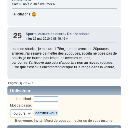
«
le:
18 août 2010 à 09:02:24 »
Félicitations
25
Sports, culture et loisirs
/
Re : handbike
«
le:
12 mai 2010 à 08:49:49 »
sur mon shark s, je mesure 1.78m, je roule avec des 20pouces
arrières, j'ai essayé de mettre des 26pouces, et cela ne pose pas de
soucis, je ne touche pas les roues avec les coudes;
par contre, j'ai trouvé que cela n'apportais rien au niveau roulage,
juste que c'est plus encombrant lorsque tu le range dans la voiture,
Pages: [
1
]
2
3
...
7
Utilisateur
Identifiant:
Mot de passe:
Bienvenue,
Invité
. Merci de
vous connecter
ou de
vous inscrire
.