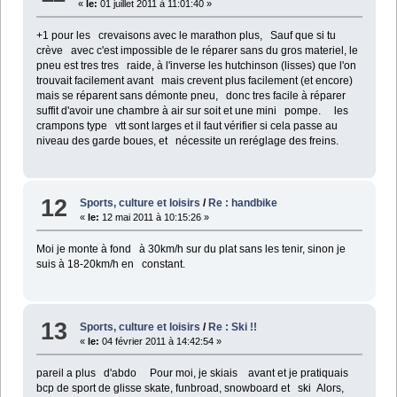
«
le:
01 juillet 2011 à 11:01:40 »
+1 pour les crevaisons avec le marathon plus,
Sauf que si tu
crève avec c'est impossible de le réparer sans du gros materiel, le
pneu est tres tres raide, à l'inverse les hutchinson (lisses) que l'on
trouvait facilement avant mais crevent plus facilement (et encore)
mais se réparent sans démonte pneu, donc tres facile à réparer
suffit d'avoir une chambre à air sur soit et une mini pompe.
les
crampons type vtt sont larges et il faut vérifier si cela passe au
niveau des garde boues, et nécessite un reréglage des freins.
12
Sports, culture et loisirs
/
Re : handbike
«
le:
12 mai 2011 à 10:15:26 »
Moi je monte à fond à 30km/h sur du plat sans les tenir, sinon je
suis à 18-20km/h en constant.
13
Sports, culture et loisirs
/
Re : Ski !!
«
le:
04 février 2011 à 14:42:54 »
pareil a plus d'abdo
Pour moi, je skiais avant et je pratiquais
bcp de sport de glisse skate, funbroad, snowboard et ski
Alors,