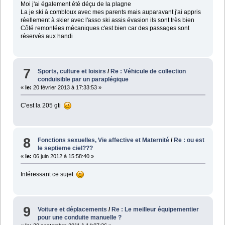
Moi j'ai également été déçu de la plagne
La je ski à combloux avec mes parents mais auparavant j'ai appris
réellement à skier avec l'asso ski assis évasion ils sont très bien
Côté remontées mécaniques c'est bien car des passages sont
réservés aux handi
7
Sports, culture et loisirs
/
Re : Véhicule de collection
conduisible par un paraplégique
«
le:
20 février 2013 à 17:33:53 »
C'est la 205 gti
8
Fonctions sexuelles, Vie affective et Maternité
/
Re : ou est
le septieme ciel???
«
le:
06 juin 2012 à 15:58:40 »
Intéressant ce sujet
9
Voiture et déplacements
/
Re : Le meilleur équipementier
pour une conduite manuelle ?