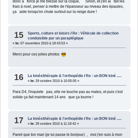
donc à force je me blesse sur la coque,
Sinon, et j'en ai fait les
frais à noel, penser à mettre de l'épaisseur au niveau des épaules,
ça aide lorsqu'on chute surtout sur la neige dure !
15
Sports, culture et loisirs
/
Re : Véhicule de collection
conduisible par un paraplégique
«
le:
07 novembre 2010 à 18:43:53 »
Merci pour ces jolies photos
16
La kinésithérapie & l'orthopédie
/
Re : un BON kiné .....
«
le:
29 octobre 2010 à 10:05:05 »
Para D4, t'inquiete pas, elle ne touche pas au matos, et puis c'est
solide ça fait maintenant 14 ans que ça tourne !
17
La kinésithérapie & l'orthopédie
/
Re : un BON kiné .....
«
le:
28 octobre 2010 à 11:18:42 »
Pareil que ton mari (je lui passe le bonjour) , moi j'en suis à mon