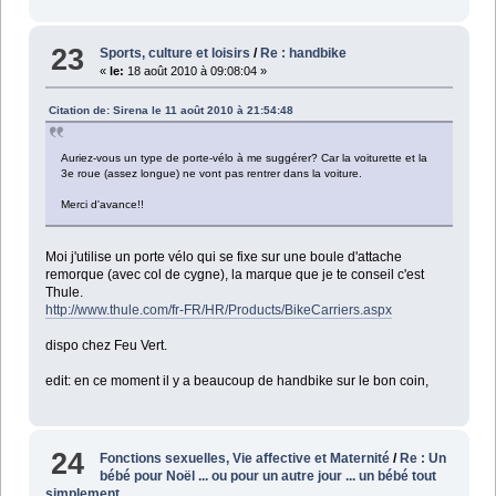
23
Sports, culture et loisirs
/
Re : handbike
«
le:
18 août 2010 à 09:08:04 »
Citation de: Sirena le 11 août 2010 à 21:54:48
Auriez-vous un type de porte-vélo à me suggérer? Car la voiturette et la
3e roue (assez longue) ne vont pas rentrer dans la voiture.
Merci d'avance!!
Moi j'utilise un porte vélo qui se fixe sur une boule d'attache
remorque (avec col de cygne), la marque que je te conseil c'est
Thule.
http://www.thule.com/fr-FR/HR/Products/BikeCarriers.aspx
dispo chez Feu Vert.
edit: en ce moment il y a beaucoup de handbike sur le bon coin,
24
Fonctions sexuelles, Vie affective et Maternité
/
Re : Un
bébé pour Noël ... ou pour un autre jour ... un bébé tout
simplement