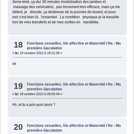
3eme kiné, ça dur 30 minutes (mobilisation des jambes et
massage des cervicales) , pas forcement tres efficace, mais ça me
détent, je discute, ça destresse de la journée de boulot, et pour
moi c'est bien là l'essentiel.
La condition physique je la travaille
lors de mes transferts et de mes sorties en handbike.
18
Fonctions sexuelles, Vie affective et Maternité
/
Re : Ma
première éjaculation
«
le:
19 octobre 2010 à 18:21:08 »
ok
19
Fonctions sexuelles, Vie affective et Maternité
/
Re : Ma
première éjaculation
«
le:
18 octobre 2010 à 09:59:49 »
Ah, et tu a pris quoi alors ?
20
Fonctions sexuelles, Vie affective et Maternité
/
Re : Ma
première éjaculation