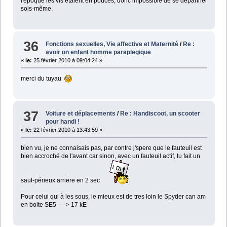
l'époque les vis étaient en pouces, donc impossible de se dépanner
sois-même.
36
Fonctions sexuelles, Vie affective et Maternité
/
Re :
avoir un enfant homme paraplegique
«
le:
25 février 2010 à 09:04:24 »
merci du tuyau
37
Voiture et déplacements
/
Re : Handiscoot, un scooter
pour handi !
«
le:
22 février 2010 à 13:43:59 »
bien vu, je ne connaisais pas, par contre j'spere que le fauteuil est
bien accroché de l'avant car sinon, avec un fauteuil actif, tu fait un
saut-périeux arriere en 2 sec
Pour celui qui à les sous, le mieux est de tres loin le Spyder can am
en boite SE5 ----> 17 kE