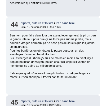
des voitures qui ont maxi 60 000kms.
44
Sports, culture et loisirs
/
Re : hand bike
«
le:
15 octobre 2009 à 09:46:36 »
Ben non, pour faire demi tour par exemple, en general je pli un peu
le genou intérieur pour que ça ne force pas sur ma jambe, mais
pour les virages normaux ça ne pose pas de soucis que les jambs
soient droites.
Pour les barrières en générales je passe dessous, un des
avantages d'avoir un handbike bas.
Sur les berges du rhone j'y suis de moins en moins souvent, il y a
trop de pollution dans lyon (pollen et autre), et puis il ya trop de
monde qui se traine au milieu de la voie,
Est-ce que quelqu'un aurait une photo du crochet que le gars a
monté sur son shark pour tracter son fauteuil roulant:
45
Sports, culture et loisirs
/
Re : hand bike
«
le:
13 octobre 2009 à 13:29:20 »