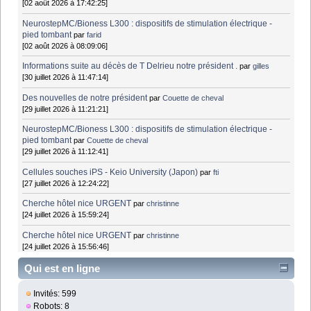
[02 août 2026 à 17:42:25]
NeurostepMC/Bioness L300 : dispositifs de stimulation électrique -
pied tombant
par
farid
[02 août 2026 à 08:09:06]
Informations suite au décès de T Delrieu notre président .
par
gilles
[30 juillet 2026 à 11:47:14]
Des nouvelles de notre président
par
Couette de cheval
[29 juillet 2026 à 11:21:21]
NeurostepMC/Bioness L300 : dispositifs de stimulation électrique -
pied tombant
par
Couette de cheval
[29 juillet 2026 à 11:12:41]
Cellules souches iPS - Keio University (Japon)
par
fti
[27 juillet 2026 à 12:24:22]
Cherche hôtel nice URGENT
par
christinne
[24 juillet 2026 à 15:59:24]
Cherche hôtel nice URGENT
par
christinne
[24 juillet 2026 à 15:56:46]
Qui est en ligne
Invités: 599
Robots: 8