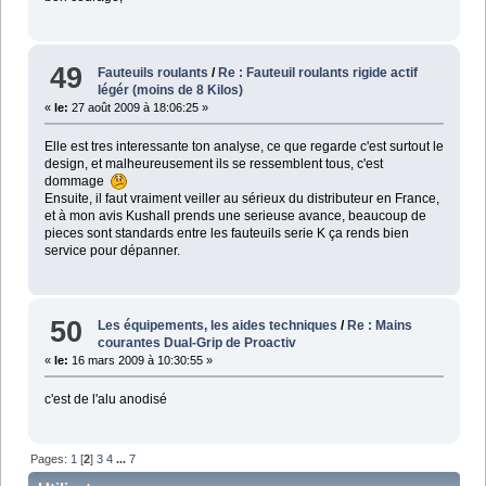
49
Fauteuils roulants
/
Re : Fauteuil roulants rigide actif
légér (moins de 8 Kilos)
«
le:
27 août 2009 à 18:06:25 »
Elle est tres interessante ton analyse, ce que regarde c'est surtout le
design, et malheureusement ils se ressemblent tous, c'est
dommage
Ensuite, il faut vraiment veiller au sérieux du distributeur en France,
et à mon avis Kushall prends une serieuse avance, beaucoup de
pieces sont standards entre les fauteuils serie K ça rends bien
service pour dépanner.
50
Les équipements, les aides techniques
/
Re : Mains
courantes Dual-Grip de Proactiv
«
le:
16 mars 2009 à 10:30:55 »
c'est de l'alu anodisé
Pages:
1
[
2
]
3
4
...
7