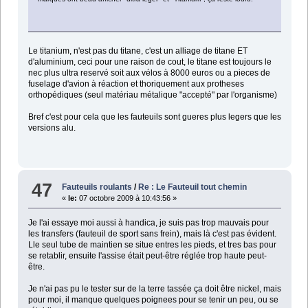
Le titanium, n'est pas du titane, c'est un alliage de titane ET
d'aluminium, ceci pour une raison de cout, le titane est toujours le
nec plus ultra reservé soit aux vélos à 8000 euros ou a pieces de
fuselage d'avion à réaction et thoriquement aux protheses
orthopédiques (seul matériau métalique "accepté" par l'organisme)
Bref c'est pour cela que les fauteuils sont gueres plus legers que les
versions alu.
47
Fauteuils roulants
/
Re : Le Fauteuil tout chemin
«
le:
07 octobre 2009 à 10:43:56 »
Je l'ai essaye moi aussi à handica, je suis pas trop mauvais pour
les transfers (fauteuil de sport sans frein), mais là c'est pas évident.
Lle seul tube de maintien se situe entres les pieds, et tres bas pour
se retablir, ensuite l'assise était peut-être réglée trop haute peut-
être.
Je n'ai pas pu le tester sur de la terre tassée ça doit être nickel, mais
pour moi, il manque quelques poignees pour se tenir un peu, ou se