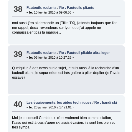
38
Fauteuils roulants
/
Re : Fauteuils pliants
«
le:
10 février 2010 à 09:06:56 »
moi aussi j'en ai demandé un (Tilite TX), j'attends toujours que l'on
me rappel, deux revendeurs sur lyon que j'ai appelé ne
connaissaient pas la marque...
39
Fauteuils roulants
/
Re : Fauteuil pliable ultra leger
«
le:
08 février 2010 à 10:27:28 »
Quelqu'un à des news sur le sujet, je suis aussi à la recherche d'un
fauteuil pliant, le sopur néon est très galère à plier-déplier (je l'avais
essayé)
40
Les équipements, les aides techniques
/
Re : handi ski
«
le:
26 janvier 2010 à 17:21:01 »
Moi je te conseil Combloux, c'est vraiment bien comme station,
l'asso qui est là-bas s'appe ski assis évasion, ils sont très bien et
très sympa.