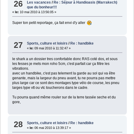
26
Les vacances
/
Re : Séjour à Handioasis (Marrakech)
que du bonheur!!!
«
le:
10 mai 2010 à 13:56:05 »
Super ton petit reportage, ça fait envi d'y aller
27
Sports, culture et loisirs
/
Re : handbike
«
le:
09 mai 2010 à 11:32:47 »
le shark a un dossier tres confortable donc RAS coté dos, et sous
les fesses je mets mon roho 5cm, c'est parfait car ça filtre les
vibrations.
avec un handbike, c'est pas telement la garde au sol qui va être
genante, mais la largeur du pneu avant, tu ne pourra pas mettre
plus large car ce sont des montages type vélo de course, les pneu
larges type vtt ou vtc toucherons dans le cadre.
Tu pourra quand même rouler sur de la terre tassée seche et du
gore,
28
Sports, culture et loisirs
/
Re : handbike
«
le:
06 mai 2010 à 13:39:17 »