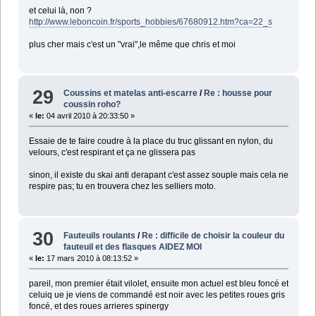
et celui là, non ?
http://www.leboncoin.fr/sports_hobbies/67680912.htm?ca=22_s
plus cher mais c'est un "vrai",le même que chris et moi
29
Coussins et matelas anti-escarre
/
Re : housse pour
coussin roho?
«
le:
04 avril 2010 à 20:33:50 »
Essaie de te faire coudre à la place du truc glissant en nylon, du
velours, c'est respirant et ça ne glissera pas
sinon, il existe du skai anti derapant c'est assez souple mais cela ne
respire pas; tu en trouvera chez les selliers moto.
30
Fauteuils roulants
/
Re : difficile de choisir la couleur du
fauteuil et des flasques AIDEZ MOI
«
le:
17 mars 2010 à 08:13:52 »
pareil, mon premier était vilolet, ensuite mon actuel est bleu foncé et
celuiq ue je viens de commandé est noir avec les petites roues gris
foncé, et des roues arrieres spinergy