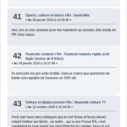
41
Sports, culture et loisirs
/
Re : hand bike
«
le:
06 janvier 2010 à 10:30:45 »
moi, j'en ai une ceinture pour me maintenir au dossier, elle existe en
PR chez sopur.
42
Fauteuils roulants
/
Re : Fauteuil roulants rigide actif
légér (moins de 8 Kilos)
«
le:
06 janvier 2010 à 10:27:48 »
ils sont jolis les pro activ et tilite, mais je crains que personne de
fiable soit capable de t'assurer un SAV sûr.
43
Voiture et déplacements
/
Re : Nouvelle voiture ??
«
le:
22 octobre 2009 à 10:34:35 »
Ford; ben tous mes collègues qui en ont Smax et focus diesel:
volant moteur qui lâche , un autre , qui a une Focus RS, c'est
carrément la roue avant qui s'est détaché du cardan; tous ça sur