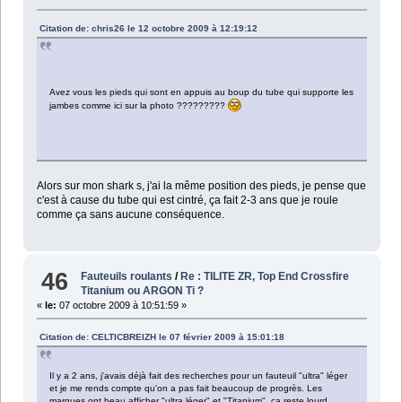
Citation de: chris26 le 12 octobre 2009 à 12:19:12
Avez vous les pieds qui sont en appuis au boup du tube qui supporte les
jambes comme ici sur la photo ?????????
Alors sur mon shark s, j'ai la même position des pieds, je pense que
c'est à cause du tube qui est cintré, ça fait 2-3 ans que je roule
comme ça sans aucune conséquence.
46
Fauteuils roulants
/
Re : TILITE ZR, Top End Crossfire
Titanium ou ARGON Ti ?
«
le:
07 octobre 2009 à 10:51:59 »
Citation de: CELTICBREIZH le 07 février 2009 à 15:01:18
Il y a 2 ans, j'avais déjà fait des recherches pour un fauteuil "ultra" léger
et je me rends compte qu'on a pas fait beaucoup de progrès. Les
marques ont beau afficher "ultra léger" et "Titanium", ça reste lourd.