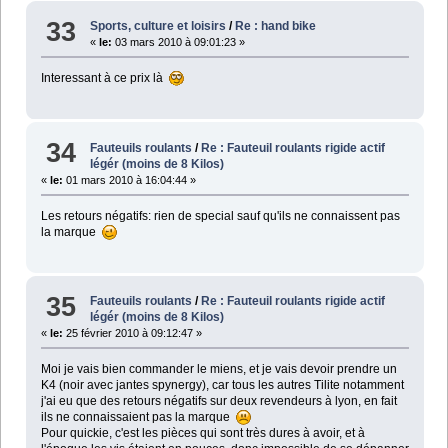
33
Sports, culture et loisirs
/
Re : hand bike
«
le:
03 mars 2010 à 09:01:23 »
Interessant à ce prix là
34
Fauteuils roulants
/
Re : Fauteuil roulants rigide actif
légér (moins de 8 Kilos)
«
le:
01 mars 2010 à 16:04:44 »
Les retours négatifs: rien de special sauf qu'ils ne connaissent pas
la marque
35
Fauteuils roulants
/
Re : Fauteuil roulants rigide actif
légér (moins de 8 Kilos)
«
le:
25 février 2010 à 09:12:47 »
Moi je vais bien commander le miens, et je vais devoir prendre un
K4 (noir avec jantes spynergy), car tous les autres Tilite notamment
j'ai eu que des retours négatifs sur deux revendeurs à lyon, en fait
ils ne connaissaient pas la marque
Pour quickie, c'est les pièces qui sont très dures à avoir, et à