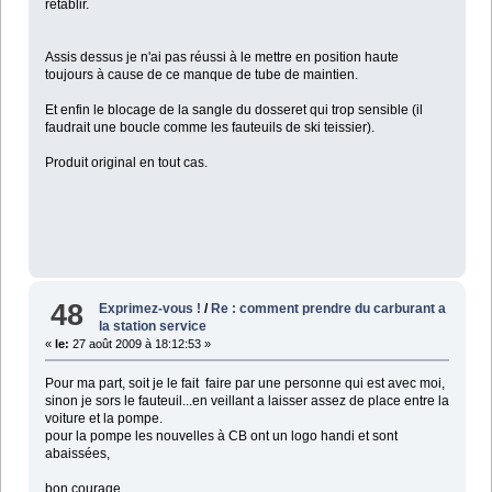
rétablir.
Assis dessus je n'ai pas réussi à le mettre en position haute
toujours à cause de ce manque de tube de maintien.
Et enfin le blocage de la sangle du dosseret qui trop sensible (il
faudrait une boucle comme les fauteuils de ski teissier).
Produit original en tout cas.
48
Exprimez-vous !
/
Re : comment prendre du carburant a
la station service
«
le:
27 août 2009 à 18:12:53 »
Pour ma part, soit je le fait faire par une personne qui est avec moi,
sinon je sors le fauteuil...en veillant a laisser assez de place entre la
voiture et la pompe.
pour la pompe les nouvelles à CB ont un logo handi et sont
abaissées,
bon courage,