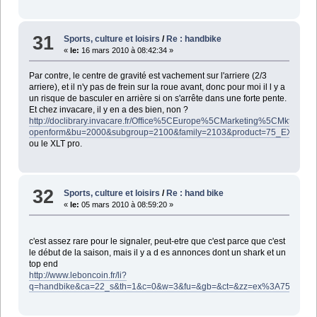
31
Sports, culture et loisirs
/
Re : handbike
«
le:
16 mars 2010 à 08:42:34 »
Par contre, le centre de gravité est vachement sur l'arriere (2/3
arriere), et il n'y pas de frein sur la roue avant, donc pour moi il l y a
un risque de basculer en arrière si on s'arrête dans une forte pente.
Et chez invacare, il y en a des bien, non ?
http://doclibrary.invacare.fr/Office%5CEurope%5CMarketing%5CMktDocF
openform&bu=2000&subgroup=2100&family=2103&product=75_EXC
ou le XLT pro.
32
Sports, culture et loisirs
/
Re : hand bike
«
le:
05 mars 2010 à 08:59:20 »
c'est assez rare pour le signaler, peut-etre que c'est parce que c'est
le début de la saison, mais il y a d es annonces dont un shark et un
top end
http://www.leboncoin.fr/li?
q=handbike&ca=22_s&th=1&c=0&w=3&fu=&gb=&ct=&zz=ex%3A75001