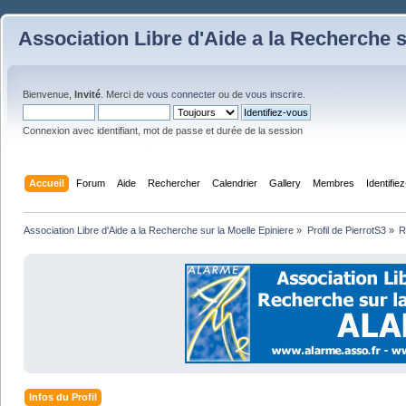
Association Libre d'Aide a la Recherche s
Bienvenue,
Invité
. Merci de
vous connecter
ou de
vous inscrire
.
Connexion avec identifiant, mot de passe et durée de la session
Accueil
Forum
Aide
Rechercher
Calendrier
Gallery
Membres
Identifie
Association Libre d'Aide a la Recherche sur la Moelle Epiniere
»
Profil de PierrotS3
»
R
Infos du Profil