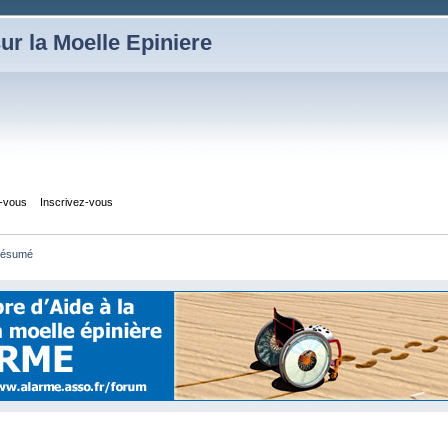
ur la Moelle Epiniere
z-vous
Inscrivez-vous
ésumé