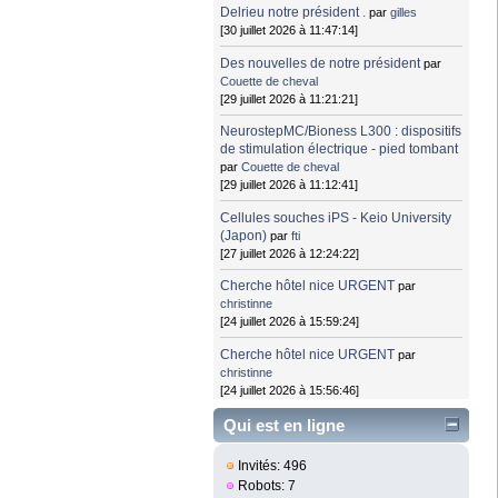
Delrieu notre président .
par
gilles
[30 juillet 2026 à 11:47:14]
Des nouvelles de notre président
par
Couette de cheval
[29 juillet 2026 à 11:21:21]
NeurostepMC/Bioness L300 : dispositifs
de stimulation électrique - pied tombant
par
Couette de cheval
[29 juillet 2026 à 11:12:41]
Cellules souches iPS - Keio University
(Japon)
par
fti
[27 juillet 2026 à 12:24:22]
Cherche hôtel nice URGENT
par
christinne
[24 juillet 2026 à 15:59:24]
Cherche hôtel nice URGENT
par
christinne
[24 juillet 2026 à 15:56:46]
Qui est en ligne
Invités: 496
Robots: 7