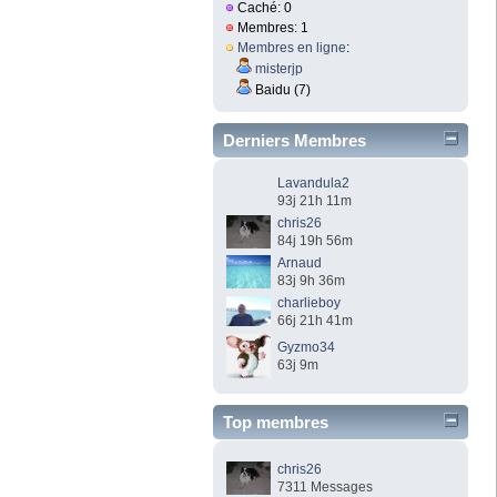
Caché: 0
Membres: 1
Membres en ligne
:
misterjp
Baidu (7)
Derniers Membres
Lavandula2
93j 21h 11m
chris26
84j 19h 56m
Arnaud
83j 9h 36m
charlieboy
66j 21h 41m
Gyzmo34
63j 9m
Top membres
chris26
7311 Messages