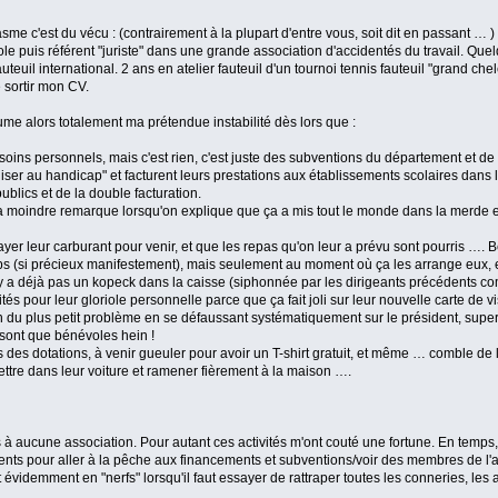
asme c'est du vécu : (contrairement à la plupart d'entre vous, soit dit en passant … )
 puis référent "juriste" dans une grande association d'accidentés du travail. Quel
euil international. 2 ans en atelier fauteuil d'un tournoi tennis fauteuil "grand che
 sortir mon CV.
ume alors totalement ma prétendue instabilité dès lors que :
soins personnels, mais c'est rien, c'est juste des subventions du département et de
ser au handicap" et facturent leurs prestations aux établissements scolaires dans l
blics et de la double facturation.
la moindre remarque lorsqu'on explique que ça a mis tout le monde dans la merde et
yer leur carburant pour venir, et que les repas qu'on leur a prévu sont pourris …. 
ps (si précieux manifestement), mais seulement au moment où ça les arrange eux, et 
l y a déjà pas un kopeck dans la caisse (siphonnée par les dirigeants précédents
 pour leur gloriole personnelle parce que ça fait joli sur leur nouvelle carte de vis
 du plus petit problème en se défaussant systématiquement sur le président, supe
 sont que bénévoles hein !
 des dotations, à venir gueuler pour avoir un T-shirt gratuit, et même … comble de l
ttre dans leur voiture et ramener fièrement à la maison ….
à aucune association. Pour autant ces activités m'ont couté une fortune. En temps
ts pour aller à la pêche aux financements et subventions/voir des membres de l'a
évidemment en "nerfs" lorsqu'il faut essayer de rattraper toutes les conneries, les 