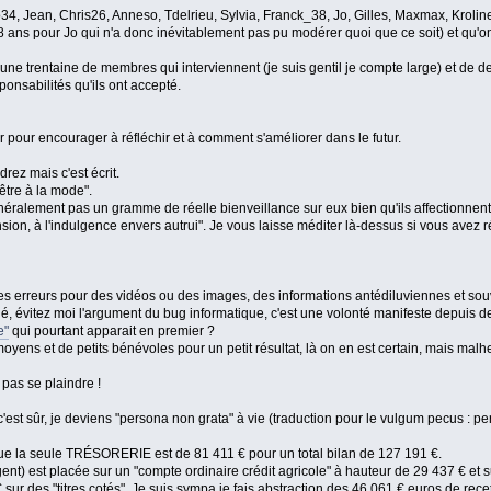
, Jean, Chris26, Anneso, Tdelrieu, Sylvia, Franck_38, Jo, Gilles, Maxmax, Kroline
ans pour Jo qui n'a donc inévitablement pas pu modérer quoi que ce soit) et qu'on r
une trentaine de membres qui interviennent (je suis gentil je compte large) et de d
onsabilités qu'ils ont accepté.
 pour encourager à réfléchir et à comment s'améliorer dans le futur.
rez mais c'est écrit.
 être à la mode".
éralement pas un gramme de réelle bienveillance sur eux bien qu'ils affectionnent af
sion, à l'indulgence envers autrui". Je vous laisse méditer là-dessus si vous avez réu
 des erreurs pour des vidéos ou des images, des informations antédiluviennes et souv
itié, évitez moi l'argument du bug informatique, c'est une volonté manifeste depuis d
e"
qui pourtant apparait en premier ?
s moyens et de petits bénévoles pour un petit résultat, là on en est certain, mais m
pas se plaindre !
c'est sûr, je deviens "persona non grata" à vie (traduction pour le vulgum pecus : p
que la seule TRÉSORERIE est de 81 411 € pour un total bilan de 127 191 €.
ent) est placée sur un "compte ordinaire crédit agricole" à hauteur de 29 437 € et su
 sur des "titres cotés". Je suis sympa je fais abstraction des 46 061 € euros de recet