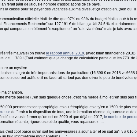
ilan ferait pâlir de jalousie nombre d'associations de ce pays.
s la caisse pour se payer des vacances aux maldives, et ça c'est bien. (ben oui, il f
 la communication officielle était de dire que 97% ou 93% du budget était alloué à la 
l Financements Recherche" sur 127 191 € de bilan, ça fait 24,5 % et certainement
qui comportait un élément "exceptionnel" un "raid via rhôna" mais je fais avec ce 
très très mauvais) on trouve
le rapport annuel 2019
. (avec bilan financier de 2018)
tal de … 789 ! (Faut vraiment que je change de calculatrice parce que les 773 de 
Encore un mystère …
n en baisse malgré de très importants dons de particuliers (16 390 € en 2018 vs 665
t et resteront actifs, et il ne faudrait surtout pas démotiver le peu de bénévoles q
iré ma chanson.
e merde pareille (J'en sais quelque chose, c'est ma merde à moi et j'en suis pas fie
 50 000 personnes sont paraplégiques ou tétraplégiques et y'en a 1500 de plus cha
 presse
de "tenir à la disposition de tous, une information récente, rigoureuse et de 
désolé de vous informer qu'on est en 2020 et que déjà en 2017,
le nombre de perso
nformation récente, rigoureuse et de qualité, vous repasserez ….
ais c'est cool parce qu'on sait les anniversaires à souhaiter et on sait qu'il y a 6
dû à un bug informatique mouhahahaha ….)