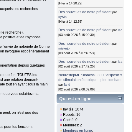
[
Hier
à 14:20:29]
 auxquels ces recherches
Des nouvelles de notre président
par
sylvia
[
Hier
à 14:12:58]
Des nouvelles de notre président
par
Isa
elle recherche).
[03 août 2026 à 15:20:30]
ée positive et de l'hypnose
Des nouvelles de notre président
par
e l'envie de notoriété de Corine
misterjp
raison invoquée est généralement
[03 août 2026 à 07:45:53]
Des nouvelles de notre président
par
Isa
 orientation depuis quelques
[02 août 2026 à 17:42:25]
e ce que font TOUTES les
NeurostepMC/Bioness L300 : dispositifs
est une relation donnant-
de stimulation électrique - pied tombant
iale tout en ayant sous la main
par
farid
[02 août 2026 à 08:09:06]
ien que vous éclairiez ma
Qui est en ligne
Invités: 1074
n peut, on n'est que des
Robots: 16
Caché: 0
Membres: 2
s pour les fonctions
Membres en ligne
: