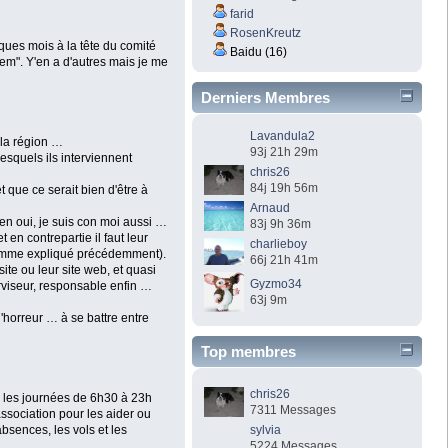
farid
RosenKreutz
ques mois à la tête du comité
Baidu (16)
lem". Y'en a d'autres mais je me
Derniers Membres
Lavandula2
 la région …
93j 21h 29m
esquels ils interviennent
chris26
84j 19h 56m
 que ce serait bien d'être à
Arnaud
Ben oui, je suis con moi aussi …
83j 9h 36m
en contrepartie il faut leur
charlieboy
 comme expliqué précédemment).
66j 21h 41m
ite ou leur site web, et quasi
Gyzmo34
rviseur, responsable enfin …
63j 9m
'horreur … à se battre entre
Top membres
chris26
, les journées de 6h30 à 23h
7311 Messages
ssociation pour les aider ou
sylvia
absences, les vols et les
5224 Messages