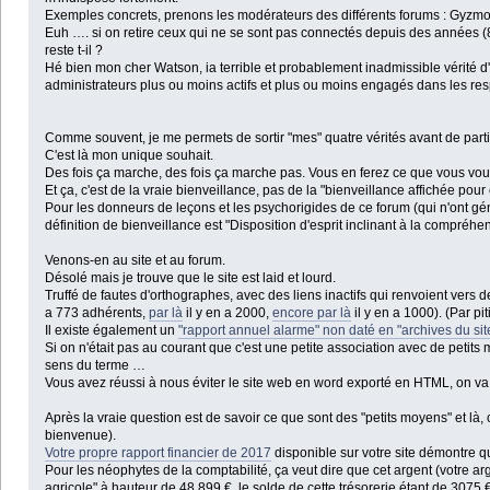
Exemples concrets, prenons les modérateurs des différents forums : Gyzmo34
Euh …. si on retire ceux qui ne se sont pas connectés depuis des années (8 
reste t-il ?
Hé bien mon cher Watson, ia terrible et probablement inadmissible vérité d'
administrateurs plus ou moins actifs et plus ou moins engagés dans les resp
Comme souvent, je me permets de sortir "mes" quatre vérités avant de partir
C'est là mon unique souhait.
Des fois ça marche, des fois ça marche pas. Vous en ferez ce que vous voud
Et ça, c'est de la vraie bienveillance, pas de la "bienveillance affichée pour
Pour les donneurs de leçons et les psychorigides de ce forum (qui n'ont gén
définition de bienveillance est "Disposition d'esprit inclinant à la compréhen
Venons-en au site et au forum.
Désolé mais je trouve que le site est laid et lourd.
Truffé de fautes d'orthographes, avec des liens inactifs qui renvoient vers
a 773 adhérents,
par là
il y en a 2000,
encore par là
il y en a 1000). (Par p
Il existe également un
"rapport annuel alarme" non daté en "archives du sit
Si on n'était pas au courant que c'est une petite association avec de petit
sens du terme …
Vous avez réussi à nous éviter le site web en word exporté en HTML, on va 
Après la vraie question est de savoir ce que sont des "petits moyens" et là, 
bienvenue).
Votre propre rapport financier de 2017
disponible sur votre site démontre 
Pour les néophytes de la comptabilité, ça veut dire que cet argent (votre arg
agricole" à hauteur de 48 899 €, le solde de cette trésorerie étant de 3075 €