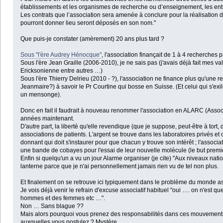
établissements et les organismes de recherche ou d’enseignement, les ent
Les contrats que l’association sera amenée à conclure pour la réalisation d
pourront donner lieu seront déposés en son nom."
Que puis-je constater (amèrement) 20 ans plus tard ?
Sous "l'ère Audrey Hénocque"
, l'association finançait de 1 à 4 recherches p
Sous l'ère Jean Graille (2006-2010), je ne sais pas (j'avais déjà fait mes val
Ericksonienne entre autres …)
Sous l'ère Thierry Delrieu (2010 - ?), l'association ne finance plus qu'une 
Jeanmaire?) à savoir le Pr Courtine qui bosse en Suisse. (Et celui qui s'exil
un mensonge).
Donc en fait il faudrait à nouveau renommer l'association en ALARC (Associ
années maintenant.
D'autre part, la liberté qu'elle revendique (que je suppose, peut-être à tort
associations de patients. L'argent se trouve dans les laboratoires privés et
donnant qui doit s'instaurer pour que chacun y trouve son intérêt ; l'associ
une bande de cobayes pour l'essai de leur nouvelle molécule (le but premier
Enfin si quelqu'un a vu un jour Alarme organiser (je cite) "Aux niveaux nat
lanterne parce que je n'ai personnellement jamais rien vu de tel non plus.
Et finalement on se retrouve ici typiquement dans le problème du monde ass
Je vois déjà venir le refrain d'excuse associatif habituel "oui …. on n'est
hommes et des femmes etc …".
Non … Sans blague ??
Mais alors pourquoi vous prenez des responsabilités dans ces mouvements a
auxquelles vous postulez ? Mystère …