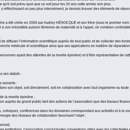
ue qu'il soit prévu quoi que ce soit pour les 20 ans cette année non plus.
en y réfléchissant un peu plus intensément, je devrais trouver des éléments de répo
inière a été créée en 2000 par Audrey HÉNOCQUE et son frère (sous le premier no
 son irrésistible pulsion féminine de maternité et à l'appel, oh combien confortabl
.
t de diffuser l’information scientifique auprès de tout public et de collecter des fo
cherche médicale et scientifique ainsi que ses applications en matière de réparation
ersonnes ayant des atteintes de la moelle épinière) et d’être représentative de cett
 ses statuts :
s suivants :
ans son objet, soit directement, soit en collaboration avec tout organisme ou toute
de la moelle épinière ;
ion auprès du grand public tant des actions de l’association que des travaux financé
s, colloques, conférences dans les domaines correspondant aux activités et à la voc
nergie des réseaux de collaboration favorisant l’objet ;
ernet).
s institutions, l’association conclut toutes conventions utiles avec les collectivités 