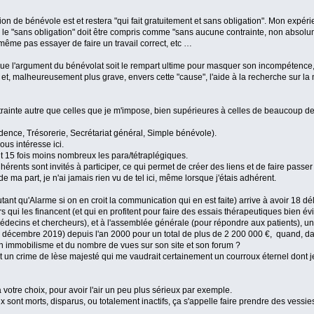
on de bénévole est et restera "qui fait gratuitement et sans obligation". Mon expé
 que le "sans obligation" doit être compris comme "sans aucune contrainte, non abs
même pas essayer de faire un travail correct, etc …
te que l'argument du bénévolat soit le rempart ultime pour masquer son incompétence
 malheureusement plus grave, envers cette "cause", l'aide à la recherche sur la m
trainte autre que celles que je m'impose, bien supérieures à celles de beaucoup d
dence, Trésorerie, Secrétariat général, Simple bénévole).
us intéresse ici.
t 15 fois moins nombreux les para/tétraplégiques.
rents sont invités à participer, ce qui permet de créer des liens et de faire passer 
 ma part, je n'ai jamais rien vu de tel ici, même lorsque j'étais adhérent.
t qu'Alarme si on en croit la communication qui en est faite) arrive à avoir 18 d
 qui les financent (et qui en profitent pour faire des essais thérapeutiques bien é
édecins et chercheurs), et à l'assemblée générale (pour répondre aux patients), un
31 décembre 2019) depuis l'an 2000 pour un total de plus de 2 200 000 €, quand, 
son immobilisme et du nombre de vues sur son site et son forum ?
erait un crime de lèse majesté qui me vaudrait certainement un courroux éternel dont 
votre choix, pour avoir l'air un peu plus sérieux par exemple.
nt morts, disparus, ou totalement inactifs, ça s'appelle faire prendre des vessies