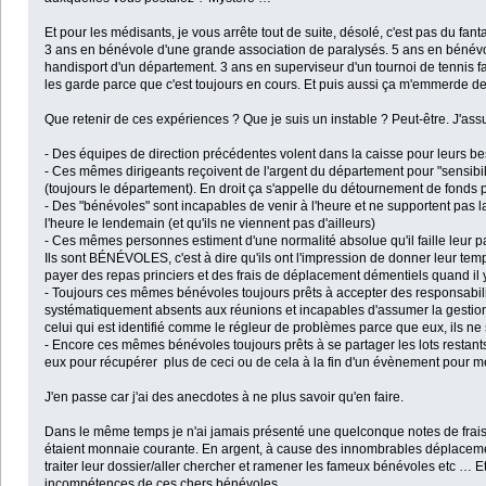
Et pour les médisants, je vous arrête tout de suite, désolé, c'est pas du fant
3 ans en bénévole d'une grande association de paralysés. 5 ans en bénévole
handisport d'un département. 3 ans en superviseur d'un tournoi de tennis faut
les garde parce que c'est toujours en cours. Et puis aussi ça m'emmerde de
Que retenir de ces expériences ? Que je suis un instable ? Peut-être. J'ass
- Des équipes de direction précédentes volent dans la caisse pour leurs be
- Ces mêmes dirigeants reçoivent de l'argent du département pour "sensibili
(toujours le département). En droit ça s'appelle du détournement de fonds pu
- Des "bénévoles" sont incapables de venir à l'heure et ne supportent pas 
l'heure le lendemain (et qu'ils ne viennent pas d'ailleurs)
- Ces mêmes personnes estiment d'une normalité absolue qu'il faille leur pa
Ils sont BÉNÉVOLES, c'est à dire qu'ils ont l'impression de donner leur tem
payer des repas princiers et des frais de déplacement démentiels quand i
- Toujours ces mêmes bénévoles toujours prêts à accepter des responsabilités
systématiquement absents aux réunions et incapables d'assumer la gestion
celui qui est identifié comme le régleur de problèmes parce que eux, ils ne
- Encore ces mêmes bénévoles toujours prêts à se partager les lots restants
eux pour récupérer plus de ceci ou de cela à la fin d'un évènement pour me
J'en passe car j'ai des anecdotes à ne plus savoir qu'en faire.
Dans le même temps je n'ai jamais présenté une quelconque notes de frais 
étaient monnaie courante. En argent, à cause des innombrables déplacemen
traiter leur dossier/aller chercher et ramener les fameux bénévoles etc … Et 
incompétences de ces chers bénévoles.