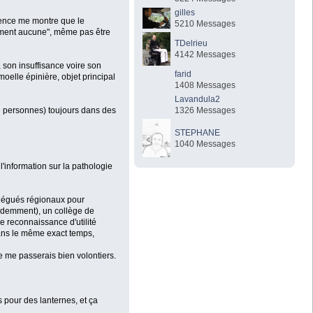
gilles
rience me montre que le
5210 Messages
olument aucune", même pas être
TDelrieu
4142 Messages
, son insuffisance voire son
farid
oelle épinière, objet principal
1408 Messages
Lavandula2
1326 Messages
e personnes) toujours dans des
STEPHANE
1040 Messages
l'information sur la pathologie
élégués régionaux pour
videmment), un collège de
e reconnaissance d'utilité
dans le même exact temps,
je me passerais bien volontiers.
 pour des lanternes, et ça