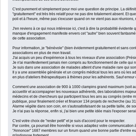
C'est purement et simplement pour moi une question de principe. La définiti
"gratuitement" est très très relatif pour ne pas dire totalement absent. Et
poli et à l'heure, même pas s'excuser quand on ne vient pas aux réunions, 
J'en reviens à ce qui nous intéresse ici, c'est à dire la probabilité éviden
manque d'engagement manifeste envers cet "autre" bien souvent fantasmé et,
de cette association.
Pour information, je "bénévole" (bien évidemment gratuitement et sans con
associations en plus de mon travail.
J'ai acquis un peu d'expérience à tous les niveaux d'une association (Prési
Je n'ai manifestement jamais rien compris au fonctionnement de celle qui no
Je suis dans une association de malades atteint d'une maladie rare qui son
Il y a une assemblée générale et un congrès médical tous les ans où les adhé
en plus d'ateliers thérapeutiques à thèmes pour les adhérents. Sauf erreur de
Comment une association de 900 à 1000 clampins grand maximum (soit autan
accueillir et accompagner les nouveaux adhérents, des laboratoires majeurs
médecins et de chercheurs qui participent tous les ans au congrès (entre m
publique, pour finalement créer et financer 134 projets de recherche (au 
Alarme végète dans son coin, en s'autosatisfaisant de sa petite taille, de 
Je n'ai pas la réponse, enfin si, j'ai bien une petite idée mais l'exposer s
C'est votre choix de "rester petit" et je suis d'accord pour le respecter.
Par contre, ça pourrait être honnête si vous adaptiez votre communication à 
"Annoncer" 1687 membres sur un forum quand une bonne partie d'entre eux so
m'indispose fortement.