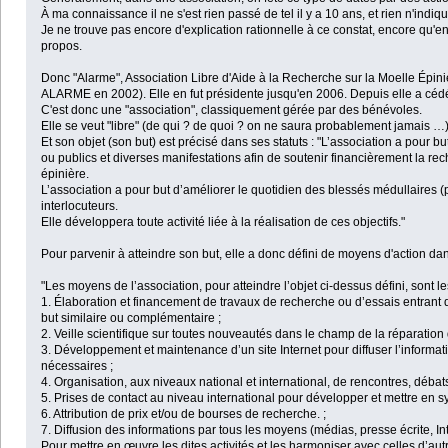
À ma connaissance il ne s'est rien passé de tel il y a 10 ans, et rien n'indiq
Je ne trouve pas encore d'explication rationnelle à ce constat, encore qu'
propos.
Donc "Alarme", Association Libre d'Aide à la Recherche sur la Moelle Ép
ALARME en 2002). Elle en fut présidente jusqu'en 2006. Depuis elle a cédé à
C'est donc une "association", classiquement gérée par des bénévoles.
Elle se veut "libre" (de qui ? de quoi ? on ne saura probablement jamais …)
Et son objet (son but) est précisé dans ses statuts : "L’association a pour bu
ou publics et diverses manifestations afin de soutenir financièrement la re
épinière.
L’association a pour but d’améliorer le quotidien des blessés médullaires (p
interlocuteurs.
Elle développera toute activité liée à la réalisation de ces objectifs."
Pour parvenir à atteindre son but, elle a donc défini de moyens d'action dans
"Les moyens de l’association, pour atteindre l’objet ci-dessus défini, sont le
1. Élaboration et financement de travaux de recherche ou d’essais entrant d
but similaire ou complémentaire ;
2. Veille scientifique sur toutes nouveautés dans le champ de la réparation 
3. Développement et maintenance d’un site Internet pour diffuser l’informat
nécessaires ;
4. Organisation, aux niveaux national et international, de rencontres, débat
5. Prises de contact au niveau international pour développer et mettre en sy
6. Attribution de prix et/ou de bourses de recherche. ;
7. Diffusion des informations par tous les moyens (médias, presse écrite, Int
Pour mettre en œuvre les dites activités et les harmoniser avec celles d’autre