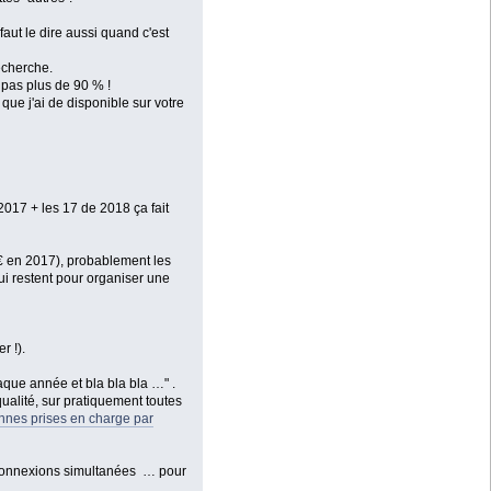
aut le dire aussi quand c'est
recherche.
 pas plus de 90 % !
que j'ai de disponible sur votre
2017 + les 17 de 2018 ça fait
8 € en 2017), probablement les
ui restent pour organiser une
r !).
que année et bla bla bla …" .
qualité, sur pratiquement toutes
nnes prises en charge par
16 connexions simultanées … pour