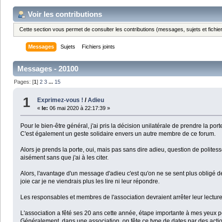
Voir les contributions
Cette section vous permet de consulter les contributions (messages, sujets et fichier
Messages
Sujets
Fichiers joints
Messages - 20100
Pages: [
1
]
2
3
...
15
1
Exprimez-vous !
/
Adieu
«
le:
06 mai 2020 à 22:17:39 »
Pour le bien-être général, j'ai pris la décision unilatérale de prendre la por
C'est également un geste solidaire envers un autre membre de ce forum.
Alors je prends la porte, oui, mais pas sans dire adieu, question de polite
aisément sans que j'ai à les citer.
Alors, l'avantage d'un message d'adieu c'est qu'on ne se sent plus obligé de
joie car je ne viendrais plus les lire ni leur répondre.
Les responsables et membres de l'association devraient arrêter leur lecture 
L'association a fêté ses 20 ans cette année, étape importante à mes yeux p
Généralement, dans une association, on fête ce type de dates par des actio