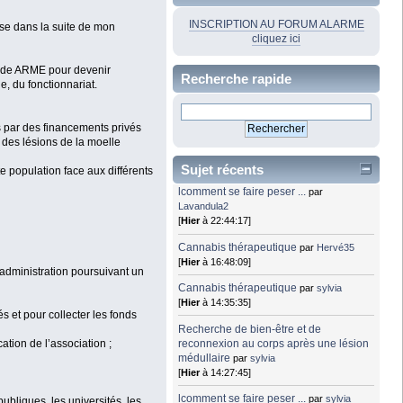
INSCRIPTION AU FORUM ALARME
nse dans la suite de mon
cliquez ici
m de ARME pour devenir
Recherche rapide
e, du fonctionnariat.
nds par des financements privés
 des lésions de la moelle
Sujet récents
e population face aux différents
lcomment se faire peser ...
par
Lavandula2
[
Hier
à 22:44:17]
Cannabis thérapeutique
par
Hervé35
[
Hier
à 16:48:09]
 administration poursuivant un
Cannabis thérapeutique
par
sylvia
[
Hier
à 14:35:35]
s et pour collecter les fonds
Recherche de bien-être et de
reconnexion au corps après une lésion
ation de l’association ;
médullaire
par
sylvia
[
Hier
à 14:27:45]
lcomment se faire peser ...
par
sylvia
publiques, les universités, les