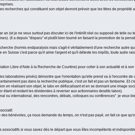
reprises.
es recherches qui constituent son objet devront prévoir que les titres de propriété
ar an (et je ne veux surtout pas discuter ici de l'intérêt réel ou supposé de telle ou t
ises). (Il a depuis "disparu" et plutôt bien tourné en faisant la promotion de la pens
recherche (hormis endparalysis mais s'agit-il véritablement d'une recherche autre qu
e en Suisse c'est parce qu'il aime l'argent et qu'il déteste les impôts, toute autre 
ation Libre d'Aide à la Recherche de Courtine) pour coller à son actualité et à son
, des laboratoires privés) démontre que l'orientation qu'elle prend va à l'encontre d
 certainement pas dans la recherche publique, c'est un fait et pas un fantasme. Et c'
ation en réalisant son objet, le labo en défiscalisant et en se donnant une image soc
 étant et restant les dividendes à reverser aux actionnaires desdits labos).
ional ou international, des rencontres, débats, colloques ou conférences" je veux b
ociatif.
 que des bénévoles, ça nous demande du temps, on n'est pas payé, on fait ce que qu'o
ssociatifs si vous savez dès le départ que vous êtes incompétents et indisponible