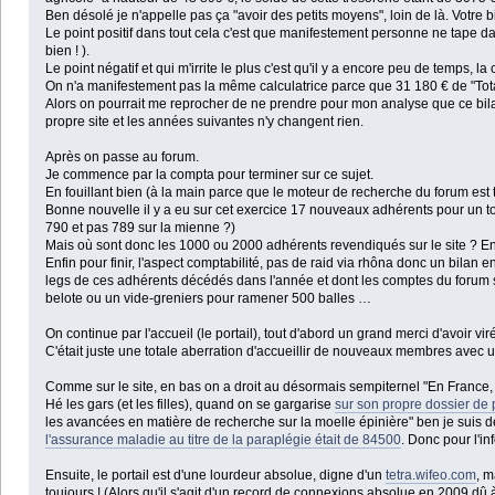
Ben désolé je n'appelle pas ça "avoir des petits moyens", loin de là. Votre b
Le point positif dans tout cela c'est que manifestement personne ne tape dan
bien ! ).
Le point négatif et qui m'irrite le plus c'est qu'il y a encore peu de temps,
On n'a manifestement pas la même calculatrice parce que 31 180 € de "Tota
Alors on pourrait me reprocher de ne prendre pour mon analyse que ce bilan 
propre site et les années suivantes n'y changent rien.
Après on passe au forum.
Je commence par la compta pour terminer sur ce sujet.
En fouillant bien (à la main parce que le moteur de recherche du forum est 
Bonne nouvelle il y a eu sur cet exercice 17 nouveaux adhérents pour un to
790 et pas 789 sur la mienne ?)
Mais où sont donc les 1000 ou 2000 adhérents revendiqués sur le site ? 
Enfin pour finir, l'aspect comptabilité, pas de raid via rhôna donc un bila
legs de ces adhérents décédés dans l'année et dont les comptes du forum son
belote ou un vide-greniers pour ramener 500 balles …
On continue par l'accueil (le portail), tout d'abord un grand merci d'avoir v
C'était juste une totale aberration d'accueillir de nouveaux membres avec un
Comme sur le site, en bas on a droit au désormais sempiternel "En France,
Hé les gars (et les filles), quand on se gargarise
sur son propre dossier de
les avancées en matière de recherche sur la moelle épinière" ben je suis 
l'assurance maladie au titre de la paraplégie était de 84500
. Donc pour l'i
Ensuite, le portail est d'une lourdeur absolue, digne d'un
tetra.wifeo.com
, m
toujours ! (Alors qu'il s'agit d'un record de connexions absolue en 2009 