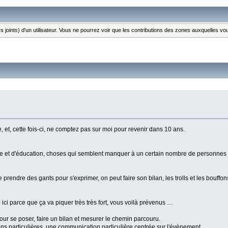
s joints) d'un utilisateur. Vous ne pourrez voir que les contributions des zones auxquelles v
te, et, cette fois-ci, ne comptez pas sur moi pour revenir dans 10 ans.
sse et d'éducation, choses qui semblent manquer à un certain nombre de personnes i
 prendre des gants pour s'exprimer, on peut faire son bilan, les trolls et les bouffo
ici parce que ça va piquer très très fort, vous voilà prévenus …
our se poser, faire un bilan et mesurer le chemin parcouru.
ns particulières, une communication particulière centrée sur l'évènement.