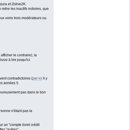
jura et Zolive2K.
etire les inactifs notoires, que
eux voire trois modérateurs ou
ficher le contraire), la
ssi à lire jusqu'ici.
ent contradictoires (
par ici
il y
es années !)
alheureusement pas dans le bon
ersonne n'étant pas la
r un "compte livret crédit
tes "autres".