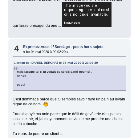
qui laisse présager du pire ...
4
Exprimez-vous !
/
Sondage - posts hors sujets
«
le:
04 mai 2020 à 00:02:20 »
Citation de: DANIEL BERCHAT le 03 mai 2020 à 23:06:49
mais rassure toi si tu venais ce serais pareil pour toi ,
daniel
et oui
C'est dommage parce que tu sembles savoir faire un pain au levain
digne de ce nom.
J'aurais payé ma note parce que le délit de grivèlerie c'est pas ma
tasse de thé, et j'ai moyennement envie de me prendre une chaise
sur la caboche.
Tu viens de perdre un client ...