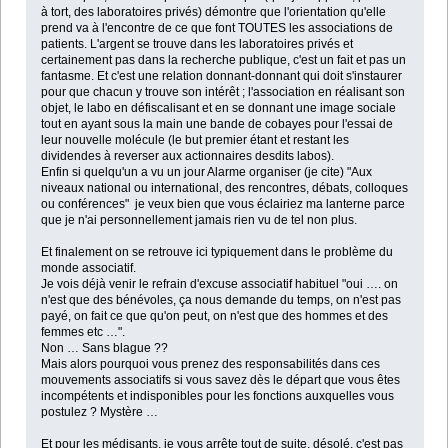
à tort, des laboratoires privés) démontre que l'orientation qu'elle
prend va à l'encontre de ce que font TOUTES les associations de
patients. L'argent se trouve dans les laboratoires privés et
certainement pas dans la recherche publique, c'est un fait et pas un
fantasme. Et c'est une relation donnant-donnant qui doit s'instaurer
pour que chacun y trouve son intérêt ; l'association en réalisant son
objet, le labo en défiscalisant et en se donnant une image sociale
tout en ayant sous la main une bande de cobayes pour l'essai de
leur nouvelle molécule (le but premier étant et restant les
dividendes à reverser aux actionnaires desdits labos).
Enfin si quelqu'un a vu un jour Alarme organiser (je cite) "Aux
niveaux national ou international, des rencontres, débats, colloques
ou conférences" je veux bien que vous éclairiez ma lanterne parce
que je n'ai personnellement jamais rien vu de tel non plus.
Et finalement on se retrouve ici typiquement dans le problème du
monde associatif.
Je vois déjà venir le refrain d'excuse associatif habituel "oui …. on
n'est que des bénévoles, ça nous demande du temps, on n'est pas
payé, on fait ce que qu'on peut, on n'est que des hommes et des
femmes etc …".
Non … Sans blague ??
Mais alors pourquoi vous prenez des responsabilités dans ces
mouvements associatifs si vous savez dès le départ que vous êtes
incompétents et indisponibles pour les fonctions auxquelles vous
postulez ? Mystère …
Et pour les médisants, je vous arrête tout de suite, désolé, c'est pas