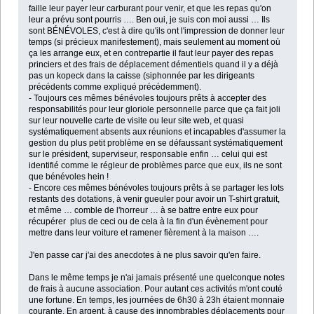
faille leur payer leur carburant pour venir, et que les repas qu'on
leur a prévu sont pourris …. Ben oui, je suis con moi aussi … Ils
sont BÉNÉVOLES, c'est à dire qu'ils ont l'impression de donner leur
temps (si précieux manifestement), mais seulement au moment où
ça les arrange eux, et en contrepartie il faut leur payer des repas
princiers et des frais de déplacement démentiels quand il y a déjà
pas un kopeck dans la caisse (siphonnée par les dirigeants
précédents comme expliqué précédemment).
- Toujours ces mêmes bénévoles toujours prêts à accepter des
responsabilités pour leur gloriole personnelle parce que ça fait joli
sur leur nouvelle carte de visite ou leur site web, et quasi
systématiquement absents aux réunions et incapables d'assumer la
gestion du plus petit problème en se défaussant systématiquement
sur le président, superviseur, responsable enfin … celui qui est
identifié comme le régleur de problèmes parce que eux, ils ne sont
que bénévoles hein !
- Encore ces mêmes bénévoles toujours prêts à se partager les lots
restants des dotations, à venir gueuler pour avoir un T-shirt gratuit,
et même … comble de l'horreur … à se battre entre eux pour
récupérer plus de ceci ou de cela à la fin d'un évènement pour
mettre dans leur voiture et ramener fièrement à la maison ….
J'en passe car j'ai des anecdotes à ne plus savoir qu'en faire.
Dans le même temps je n'ai jamais présenté une quelconque notes
de frais à aucune association. Pour autant ces activités m'ont couté
une fortune. En temps, les journées de 6h30 à 23h étaient monnaie
courante. En argent, à cause des innombrables déplacements pour