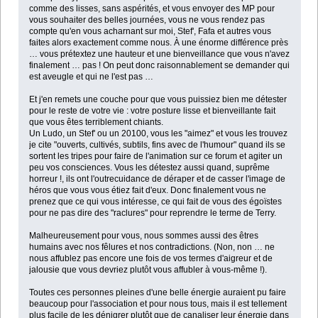
comme des lisses, sans aspérités, et vous envoyer des MP pour
vous souhaiter des belles journées, vous ne vous rendez pas
compte qu'en vous acharnant sur moi, Stef', Fafa et autres vous
faites alors exactement comme nous. À une énorme différence près
… vous prétextez une hauteur et une bienveillance que vous n'avez
finalement … pas ! On peut donc raisonnablement se demander qui
est aveugle et qui ne l'est pas …
Et j'en remets une couche pour que vous puissiez bien me détester
pour le reste de votre vie : votre posture lisse et bienveillante fait
que vous êtes terriblement chiants.
Un Ludo, un Stef' ou un 20100, vous les "aimez" et vous les trouvez
je cite "ouverts, cultivés, subtils, fins avec de l'humour" quand ils se
sortent les tripes pour faire de l'animation sur ce forum et agiter un
peu vos consciences. Vous les détestez aussi quand, suprême
horreur !, ils ont l'outrecuidance de déraper et de casser l'image de
héros que vous vous étiez fait d'eux. Donc finalement vous ne
prenez que ce qui vous intéresse, ce qui fait de vous des égoïstes
pour ne pas dire des "raclures" pour reprendre le terme de Terry.
Malheureusement pour vous, nous sommes aussi des êtres
humains avec nos fêlures et nos contradictions. (Non, non … ne
nous affublez pas encore une fois de vos termes d'aigreur et de
jalousie que vous devriez plutôt vous affubler à vous-même !).
Toutes ces personnes pleines d'une belle énergie auraient pu faire
beaucoup pour l'association et pour nous tous, mais il est tellement
plus facile de les dénigrer plutôt que de canaliser leur énergie dans