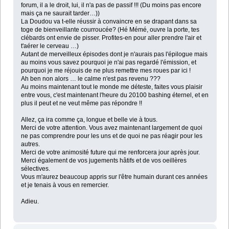
forum, il a le droit, lui, il n'a pas de passif !!! (Du moins pas encore
mais ça ne saurait tarder…))
La Doudou va t-elle réussir à convaincre en se drapant dans sa
toge de bienveillante courroucée? (Hé Mémé, ouvre la porte, tes
clébards ont envie de pisser. Profites-en pour aller prendre l'air et
t'aérer le cerveau …)
Autant de merveilleux épisodes dont je n'aurais pas l'épilogue mais
au moins vous savez pourquoi je n'ai pas regardé l'émission, et
pourquoi je me réjouis de ne plus remettre mes roues par ici !
Ah ben non alors … le calme n'est pas revenu ???
Au moins maintenant tout le monde me déteste, faites vous plaisir
entre vous, c'est maintenant l'heure du 20100 bashing éternel, et en
plus il peut et ne veut même pas répondre !!
Allez, ça ira comme ça, longue et belle vie à tous.
Merci de votre attention. Vous avez maintenant largement de quoi
ne pas comprendre pour les uns et de quoi ne pas réagir pour les
autres.
Merci de votre animosité future qui me renforcera jour après jour.
Merci également de vos jugements hâtifs et de vos oeillères
sélectives.
Vous m'aurez beaucoup appris sur l'être humain durant ces années
et je tenais à vous en remercier.
Adieu.