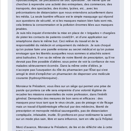
hydroalcoolique, de précautions de bloc opératoire ; de même que de
chercher à reprendre une activité des entreprises, des commerces, des
transports, des spectacles, des écoles, lycées, etc...avec les
préconisations de distanciation que nous entendons actuellement dans
les média. La seule barrière efficace est le simple masquage qui répond
aux questions de sécurité, et si les masques maison bien faits sont mis,
cela limitera la consommation et la pollution énormes liées aux masques
jetables.
Je suis très inquiet d’entendre la mise en place de « brigades » chargées
de pister les contacts de patients covid19+, et d’une application sur
smartphone dans le même but. Ceci relève du travail et de la
responsabilité du médecin et uniquement du médecin. Je suis choqué
qu’on puisse faire une pareille entorse au secret médical et qu’on puisse
envisager que les libertés auxquelles nous sommes si attachés soient
ainsi bafouées. Il en va de même de notre liberté de prescription, qu’il ne
devrait pas être possible d’altérer, sous peine de voir la confiance de nos
malades sérieusement écornée. Dans la même ordre d’idées, je
n’accepte pas l’usurpation du rôle du pharmacien par l’État qui s’est
arrogé le droit d’empêcher un pharmacien de dispenser une molécule
courante (hydroxychloroquine) .
Monsieur le Président, vous êtes sur un siège qui permet une prise de
parole qui portera car elle sera empreinte d’une volonté légitime de
recadrer les missions essentielles de notre profession, dans l’intérêt
général. Demandez des mesures de bon sens et efficaces : des
masques pour tous tant que le virus circule, pas de pistage ni de flicage
mais un travail d’épidémiologie effectué par des médecins, liberté de
prescription et monopole médical sauvegardés, pas de distanciation
compliquée, infaisable, inutile. Et profitons-en pour redémarrer la santé
sur un mode plus sain, libre et sans influence, tant en ville qu’à l’hôpital.
Merci d’avance, Monsieur le Président, de lire et de réfléchir vite à cette