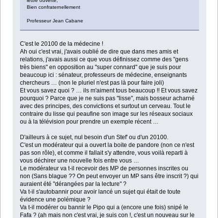
lettre ouverte,
Bien confraternellement
Professeur Jean Cabane
C'est le 20100 de la médecine !
Ah oui c'est vrai, j'avais oublié de dire que dans mes amis et
relations, j'avais aussi ce que vous définissez comme des "gens
très biens" en opposition au "super connard" que je suis pour
beaucoup ici : sénateur, professeurs de médecine, enseignants
chercheurs … (non le pluriel n'est pas là pour faire joli)
Et vous savez quoi ? … ils m'aiment tous beaucoup !! Et vous savez
pourquoi ? Parce que je ne suis pas "lisse", mais bosseur acharné
avec des principes, des convictions et surtout un cerveau. Tout le
contraire du lisse qui peaufine son image sur les réseaux sociaux
ou à la télévision pour prendre un exemple récent …
D'ailleurs à ce sujet, nul besoin d'un Stef' ou d'un 20100.
C'est un modérateur qui a ouvert la boite de pandore (non ce n'est
pas son rôle), et comme il fallait s'y attendre, vous voilà reparti à
vous déchirer une nouvelle fois entre vous …
Le modérateur va t-il recevoir des MP de personnes inscrites ou
non (Sans blague ?? On peut envoyer un MP sans être inscrit ?) qui
auraient été "dérangées par la lecture" ?
Va t-il s'autobannir pour avoir lancé un sujet qui était de toute
évidence une polémique ?
Va t-il modérer ou bannir le Pipo qui a (encore une fois) snipé le
Fafa ? (ah mais non c'est vrai, je suis con !, c'est un nouveau sur le