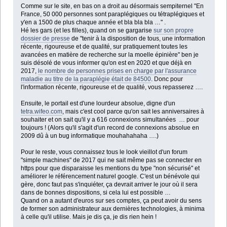
Comme sur le site, en bas on a droit au désormais sempiternel "En
France, 50 000 personnes sont paraplégiques ou tétraplégiques et
y'en a 1500 de plus chaque année et bla bla bla …" .
Hé les gars (et les filles), quand on se gargarise
sur son propre
dossier de presse
de "tenir à la disposition de tous, une information
récente, rigoureuse et de qualité, sur pratiquement toutes les
avancées en matière de recherche sur la moelle épinière" ben je
suis désolé de vous informer qu'on est en 2020 et que déjà en
2017,
le nombre de personnes prises en charge par l'assurance
maladie au titre de la paraplégie était de 84500
. Donc pour
l'information récente, rigoureuse et de qualité, vous repasserez ….
Ensuite, le portail est d'une lourdeur absolue, digne d'un
tetra.wifeo.com
, mais c'est cool parce qu'on sait les anniversaires à
souhaiter et on sait qu'il y a 616 connexions simultanées … pour
toujours ! (Alors qu'il s'agit d'un record de connexions absolue en
2009 dû à un bug informatique mouhahahaha ….)
Pour le reste, vous connaissez tous le look vieillot d'un forum
"simple machines" de 2017 qui ne sait même pas se connecter en
https pour que disparaisse les mentions du type "non sécurisé" et
améliorer le référencement naturel google. C'est un bénévole qui
gère, donc faut pas s'inquiéter, ça devrait arriver le jour où il sera
dans de bonnes dispositions, si cela lui est possible …
Quand on a autant d'euros sur ses comptes, ça peut avoir du sens
de former son administrateur aux dernières technologies, à minima
à celle qu'il utilise. Mais je dis ça, je dis rien hein !