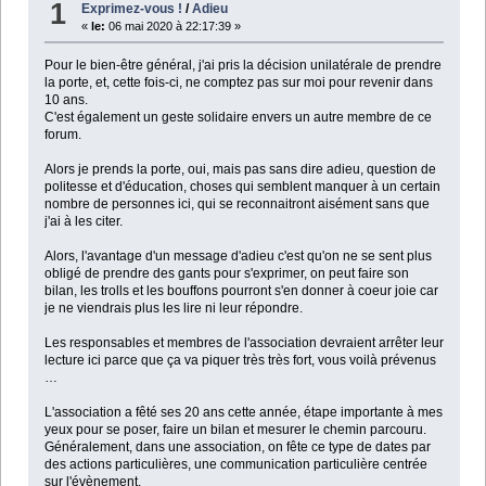
1
Exprimez-vous !
/
Adieu
«
le:
06 mai 2020 à 22:17:39 »
Pour le bien-être général, j'ai pris la décision unilatérale de prendre
la porte, et, cette fois-ci, ne comptez pas sur moi pour revenir dans
10 ans.
C'est également un geste solidaire envers un autre membre de ce
forum.
Alors je prends la porte, oui, mais pas sans dire adieu, question de
politesse et d'éducation, choses qui semblent manquer à un certain
nombre de personnes ici, qui se reconnaitront aisément sans que
j'ai à les citer.
Alors, l'avantage d'un message d'adieu c'est qu'on ne se sent plus
obligé de prendre des gants pour s'exprimer, on peut faire son
bilan, les trolls et les bouffons pourront s'en donner à coeur joie car
je ne viendrais plus les lire ni leur répondre.
Les responsables et membres de l'association devraient arrêter leur
lecture ici parce que ça va piquer très très fort, vous voilà prévenus
…
L'association a fêté ses 20 ans cette année, étape importante à mes
yeux pour se poser, faire un bilan et mesurer le chemin parcouru.
Généralement, dans une association, on fête ce type de dates par
des actions particulières, une communication particulière centrée
sur l'évènement.