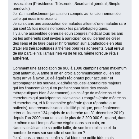
association (Présidence, Trésorerie, Secrétariat général, Simple
bénévole).
Je n'ai manifestement jamais rien compris au fonctionnement de
celle qui nous intéresse ici.
Je suis dans une association de malades atteint d'une maladie rare
qui sont 15 fois moins nombreux les para/tétraplégiques.
Il y a une assemblée générale et un congrès médical tous les ans
où les adhérents sont invités à participer, ce qui permet de créer
des liens et de faire passer l'information sur la pathologie en plus
d'ateliers thérapeutiques à thèmes pour les adhérents. Sauf erreur
de ma part, je n'ai jamais rien vu de tel ici, même lorsque j'étais
adhérent.
Comment une association de 900 à 1000 clampins grand maximum
(soit autant qu'Alarme si on en croit la communication qui en est
faite) arrive à avoir 18 délégués régionaux pour accueillir et
accompagner les nouveaux adhérents, des laboratoires majeurs
qui les financent (et qui en profitent pour faire des essais
thérapeutiques bien évidemment), un collège de médecins et de
chercheurs qui participent tous les ans au congrès (entre médecins
et chercheurs), et à l'assemblée générale (pour répondre aux
patients), une reconnaissance d'utilité publique, pour finalement
créer et financer 134 projets de recherche (au 31 décembre 2019)
depuis l'an 2000 pour un total de plus de 2 200 000 €, quand, dans
le même exact temps, Alarme végète dans son coin, en
s'autosatisfaisant de sa petite taille, de son immobilisme et du
nombre de vues sur son site et son forum ?
Je n'ai pas la réponse, enfin si, j'ai bien une petite idée mais