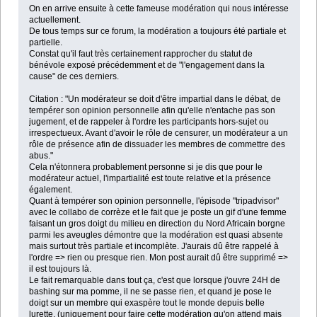
On en arrive ensuite à cette fameuse modération qui nous intéresse
actuellement.
De tous temps sur ce forum, la modération a toujours été partiale et
partielle.
Constat qu'il faut très certainement rapprocher du statut de
bénévole exposé précédemment et de "l'engagement dans la
cause" de ces derniers.
Citation : "Un modérateur se doit d'être impartial dans le débat, de
tempérer son opinion personnelle afin qu'elle n'entache pas son
jugement, et de rappeler à l'ordre les participants hors-sujet ou
irrespectueux. Avant d'avoir le rôle de censurer, un modérateur a un
rôle de présence afin de dissuader les membres de commettre des
abus."
Cela n'étonnera probablement personne si je dis que pour le
modérateur actuel, l'impartialité est toute relative et la présence
également.
Quant à tempérer son opinion personnelle, l'épisode "tripadvisor"
avec le collabo de corrèze et le fait que je poste un gif d'une femme
faisant un gros doigt du milieu en direction du Nord Africain borgne
parmi les aveugles démontre que la modération est quasi absente
mais surtout très partiale et incomplète. J'aurais dû être rappelé à
l'ordre => rien ou presque rien. Mon post aurait dû être supprimé =>
il est toujours là.
Le fait remarquable dans tout ça, c'est que lorsque j'ouvre 24H de
bashing sur ma pomme, il ne se passe rien, et quand je pose le
doigt sur un membre qui exaspère tout le monde depuis belle
lurette, (uniquement pour faire cette modération qu'on attend mais