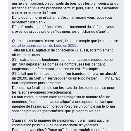
qui ne vient jamais), on voit sortir du bois tous les bien-pensants qui
n'attendaient que ma prochaine "erreur" pour, eux aussi, s'acharner
contre un membre du forum.
Donc quand moi je m'acharne c'est mal, quand vous, vous vous
acharnez c'est bien ?
Désolé, mais le pathétique n'est pas forcément du côté que vous
croyez, ou si vous préférez "les mouches ont changé d'âne" …
Quant aux mesures "coercitives", le seul exemple que je connaisse
c'était le bannissement de Ludo en 2005
.
Tétra lui aussi, agitateur de conscience lui aussi, et terriblement
attachant lui aussi.
S'il n'existe depuis longtemps maintenant aucune modération et
qu'il faut dépasser les bornes de nombreuses fois pendant
longtemps pour être banni, la raison en est très simple.
S'il fallait que l'on recadre ou que l'on bannisse un fafa, un abruch'ti,
un 20100, un Stef', un Terryfrogger, ou un Pipo hé ben … il n'y aurait
tout simplement plus personne.
Du coup, ça ferait ridicule sur les stats du dossier de presse pour
les raisons évoquées précédemment.
La non communication voire l'enfumage sur le nombre réel de
membres, "l'enrôlement automatique" à une époque en tant que
membre de l'association lorsque l'on crée un compte sur le forum
sont des pratiques "particulières" que je n'approuve pas.
S'agissant de la manière de s'exprimer, il y a ici, sans aucune
contestation possible, une belle brochette d'hypocrites.
Pourquoi hypocrites ? Parce qu'à force de vouloir vous présenter