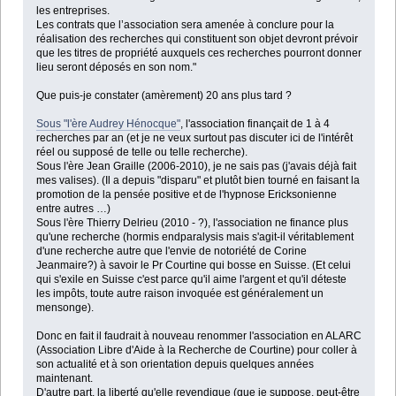
les entreprises.
Les contrats que l’association sera amenée à conclure pour la
réalisation des recherches qui constituent son objet devront prévoir
que les titres de propriété auxquels ces recherches pourront donner
lieu seront déposés en son nom."
Que puis-je constater (amèrement) 20 ans plus tard ?
Sous "l'ère Audrey Hénocque"
, l'association finançait de 1 à 4
recherches par an (et je ne veux surtout pas discuter ici de l'intérêt
réel ou supposé de telle ou telle recherche).
Sous l'ère Jean Graille (2006-2010), je ne sais pas (j'avais déjà fait
mes valises). (Il a depuis "disparu" et plutôt bien tourné en faisant la
promotion de la pensée positive et de l'hypnose Ericksonienne
entre autres …)
Sous l'ère Thierry Delrieu (2010 - ?), l'association ne finance plus
qu'une recherche (hormis endparalysis mais s'agit-il véritablement
d'une recherche autre que l'envie de notoriété de Corine
Jeanmaire?) à savoir le Pr Courtine qui bosse en Suisse. (Et celui
qui s'exile en Suisse c'est parce qu'il aime l'argent et qu'il déteste
les impôts, toute autre raison invoquée est généralement un
mensonge).
Donc en fait il faudrait à nouveau renommer l'association en ALARC
(Association Libre d'Aide à la Recherche de Courtine) pour coller à
son actualité et à son orientation depuis quelques années
maintenant.
D'autre part, la liberté qu'elle revendique (que je suppose, peut-être