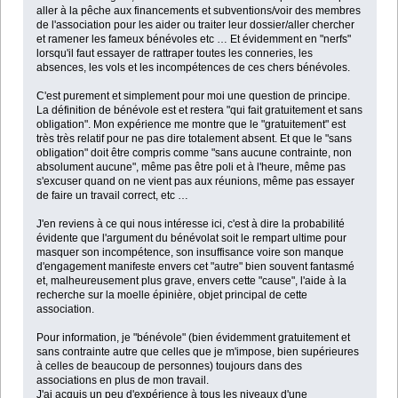
aller à la pêche aux financements et subventions/voir des membres
de l'association pour les aider ou traiter leur dossier/aller chercher
et ramener les fameux bénévoles etc … Et évidemment en "nerfs"
lorsqu'il faut essayer de rattraper toutes les conneries, les
absences, les vols et les incompétences de ces chers bénévoles.
C'est purement et simplement pour moi une question de principe.
La définition de bénévole est et restera "qui fait gratuitement et sans
obligation". Mon expérience me montre que le "gratuitement" est
très très relatif pour ne pas dire totalement absent. Et que le "sans
obligation" doit être compris comme "sans aucune contrainte, non
absolument aucune", même pas être poli et à l'heure, même pas
s'excuser quand on ne vient pas aux réunions, même pas essayer
de faire un travail correct, etc …
J'en reviens à ce qui nous intéresse ici, c'est à dire la probabilité
évidente que l'argument du bénévolat soit le rempart ultime pour
masquer son incompétence, son insuffisance voire son manque
d'engagement manifeste envers cet "autre" bien souvent fantasmé
et, malheureusement plus grave, envers cette "cause", l'aide à la
recherche sur la moelle épinière, objet principal de cette
association.
Pour information, je "bénévole" (bien évidemment gratuitement et
sans contrainte autre que celles que je m'impose, bien supérieures
à celles de beaucoup de personnes) toujours dans des
associations en plus de mon travail.
J'ai acquis un peu d'expérience à tous les niveaux d'une