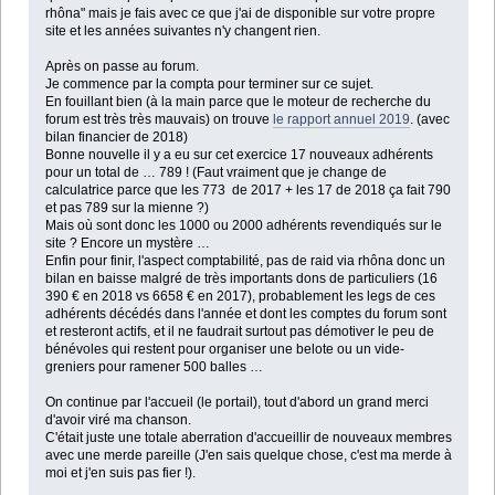
rhôna" mais je fais avec ce que j'ai de disponible sur votre propre
site et les années suivantes n'y changent rien.
Après on passe au forum.
Je commence par la compta pour terminer sur ce sujet.
En fouillant bien (à la main parce que le moteur de recherche du
forum est très très mauvais) on trouve
le rapport annuel 2019
. (avec
bilan financier de 2018)
Bonne nouvelle il y a eu sur cet exercice 17 nouveaux adhérents
pour un total de … 789 ! (Faut vraiment que je change de
calculatrice parce que les 773 de 2017 + les 17 de 2018 ça fait 790
et pas 789 sur la mienne ?)
Mais où sont donc les 1000 ou 2000 adhérents revendiqués sur le
site ? Encore un mystère …
Enfin pour finir, l'aspect comptabilité, pas de raid via rhôna donc un
bilan en baisse malgré de très importants dons de particuliers (16
390 € en 2018 vs 6658 € en 2017), probablement les legs de ces
adhérents décédés dans l'année et dont les comptes du forum sont
et resteront actifs, et il ne faudrait surtout pas démotiver le peu de
bénévoles qui restent pour organiser une belote ou un vide-
greniers pour ramener 500 balles …
On continue par l'accueil (le portail), tout d'abord un grand merci
d'avoir viré ma chanson.
C'était juste une totale aberration d'accueillir de nouveaux membres
avec une merde pareille (J'en sais quelque chose, c'est ma merde à
moi et j'en suis pas fier !).