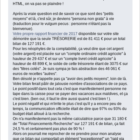
HTML, on va pas se plaindre !
Après la vraie question est de savoir ce que sont des "petits
moyens" et là, c'est sûr, je deviens "persona non grata" à vie
(traduction pour le vulgum pecus : personne n'étant pas la
bienvenue).
Votre propre rapport financier de 2017
disponible sur votre site
démontre que la seule TRÉSORERIE est de 81 411 € pour un total
bilan de 127 191 €.
Pour les néophytes de la comptabilité, ça veut dire que cet argent
(votre argent) est placée sur un "compte ordinaire crédit agricole" à
hauteur de 29 437 € et sur un "compte livret crédit agricole" à
hauteur de 48 899 €, le solde de cette trésorerie étant de 3075 € sur
des "titres cotés". Je suis sympa je fais abstraction des 46 061 €
euros de recettes "autres".
Ben désolé je n'appelle pas ça "avoir des petits moyens", loin de là.
Votre bilan ferait pâlir de jalousie nombre d'associations de ce pays.
Le point positif dans tout cela c'est que manifestement personne ne
tape dans la caisse pour se payer des vacances aux maldives, et ça
c'est bien. (ben oui, il faut le dire aussi quand c'est bien ! ).
Le point négatif et qui m'irrite le plus c'est qu'il y a encore peu de
temps, la communication officielle était de dire que 97% ou 93% du
budget était alloué à la recherche.
On n'a manifestement pas la même calculatrice parce que 31 180 €
de "Total Financements Recherche" sur 127 191 € de bilan, ça fait
24,5 % et certainement pas plus de 90 % !
Alors on pourrait me reprocher de ne prendre pour mon analyse
que ce bilan qui comportait un élément "exceptionnel" un "raid via