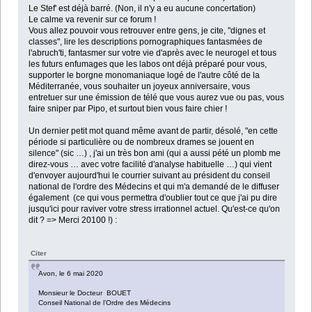
Le Stef' est déjà barré. (Non, il n'y a eu aucune concertation)
Le calme va revenir sur ce forum !
Vous allez pouvoir vous retrouver entre gens, je cite, "dignes et
classes", lire les descriptions pornographiques fantasmées de
l'abruch'ti, fantasmer sur votre vie d'après avec le neurogel et tous
les futurs enfumages que les labos ont déjà préparé pour vous,
supporter le borgne monomaniaque logé de l'autre côté de la
Méditerranée, vous souhaiter un joyeux anniversaire, vous
entretuer sur une émission de télé que vous aurez vue ou pas, vous
faire sniper par Pipo, et surtout bien vous faire chier !
Un dernier petit mot quand même avant de partir, désolé, "en cette
période si particulière ou de nombreux drames se jouent en
silence" (sic …) , j'ai un très bon ami (qui a aussi pété un plomb me
direz-vous … avec votre facilité d'analyse habituelle …) qui vient
d'envoyer aujourd'hui le courrier suivant au président du conseil
national de l'ordre des Médecins et qui m'a demandé de le diffuser
également (ce qui vous permettra d'oublier tout ce que j'ai pu dire
jusqu'ici pour raviver votre stress irrationnel actuel. Qu'est-ce qu'on
dit ? => Merci 20100 !) :
Citer
Avon, le 6 mai 2020
Monsieur le Docteur BOUET
Conseil National de l’Ordre des Médecins