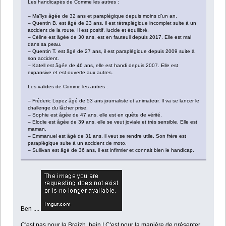
Les handicapés de Comme les autres :
– Maïlys âgée de 32 ans et paraplégique depuis moins d’un an.
– Quentin B. est âgé de 23 ans, il est tétraplégique incomplet suite à un
accident de la route. Il est positif, lucide et équilibré.
– Céline est âgée de 30 ans, est en fauteuil depuis 2017. Elle est mal
dans sa peau.
– Quentin T. est âgé de 27 ans, il est paraplégique depuis 2009 suite à
son accident.
– Katell est âgée de 46 ans, elle est handi depuis 2007. Elle est
expansive et est ouverte aux autres.
Les valides de Comme les autres :
– Fréderic Lopez âgé de 53 ans journaliste et animateur. Il va se lancer le
challenge du lâcher prise.
– Sophie est âgée de 47 ans, elle est en quête de vérité.
– Elodie est âgée de 39 ans, elle se veut joviale et très sensible. Elle est
maman.
– Emmanuel est âgé de 31 ans, il veut se rendre utile. Son frère est
paraplégique suite à un accident de moto.
– Sullivan est âgé de 36 ans, il est infirmier et connait bien le handicap.
Ben ....
C'est pas pour la Breizh, hein ! C'est pour la manière de présenter