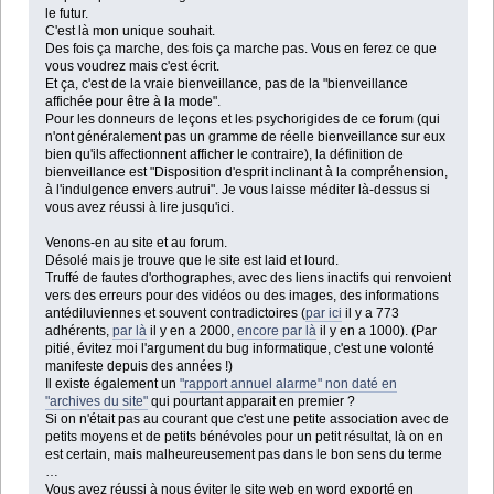
le futur.
C'est là mon unique souhait.
Des fois ça marche, des fois ça marche pas. Vous en ferez ce que
vous voudrez mais c'est écrit.
Et ça, c'est de la vraie bienveillance, pas de la "bienveillance
affichée pour être à la mode".
Pour les donneurs de leçons et les psychorigides de ce forum (qui
n'ont généralement pas un gramme de réelle bienveillance sur eux
bien qu'ils affectionnent afficher le contraire), la définition de
bienveillance est "Disposition d'esprit inclinant à la compréhension,
à l'indulgence envers autrui". Je vous laisse méditer là-dessus si
vous avez réussi à lire jusqu'ici.
Venons-en au site et au forum.
Désolé mais je trouve que le site est laid et lourd.
Truffé de fautes d'orthographes, avec des liens inactifs qui renvoient
vers des erreurs pour des vidéos ou des images, des informations
antédiluviennes et souvent contradictoires (
par ici
il y a 773
adhérents,
par là
il y en a 2000,
encore par là
il y en a 1000). (Par
pitié, évitez moi l'argument du bug informatique, c'est une volonté
manifeste depuis des années !)
Il existe également un
"rapport annuel alarme" non daté en
"archives du site"
qui pourtant apparait en premier ?
Si on n'était pas au courant que c'est une petite association avec de
petits moyens et de petits bénévoles pour un petit résultat, là on en
est certain, mais malheureusement pas dans le bon sens du terme
…
Vous avez réussi à nous éviter le site web en word exporté en