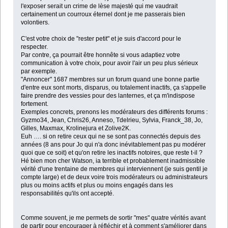
l'exposer serait un crime de lèse majesté qui me vaudrait
certainement un courroux éternel dont je me passerais bien
volontiers.
C'est votre choix de "rester petit" et je suis d'accord pour le
respecter.
Par contre, ça pourrait être honnête si vous adaptiez votre
communication à votre choix, pour avoir l'air un peu plus sérieux
par exemple.
"Annoncer" 1687 membres sur un forum quand une bonne partie
d'entre eux sont morts, disparus, ou totalement inactifs, ça s'appelle
faire prendre des vessies pour des lanternes, et ça m'indispose
fortement.
Exemples concrets, prenons les modérateurs des différents forums :
Gyzmo34, Jean, Chris26, Anneso, Tdelrieu, Sylvia, Franck_38, Jo,
Gilles, Maxmax, Krolinejura et Zolive2K.
Euh …. si on retire ceux qui ne se sont pas connectés depuis des
années (8 ans pour Jo qui n'a donc inévitablement pas pu modérer
quoi que ce soit) et qu'on retire les inactifs notoires, que reste t-il ?
Hé bien mon cher Watson, ia terrible et probablement inadmissible
vérité d'une trentaine de membres qui interviennent (je suis gentil je
compte large) et de deux voire trois modérateurs ou administrateurs
plus ou moins actifs et plus ou moins engagés dans les
responsabilités qu'ils ont accepté.
Comme souvent, je me permets de sortir "mes" quatre vérités avant
de partir pour encourager à réfléchir et à comment s'améliorer dans