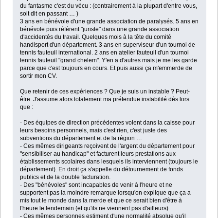
du fantasme c'est du vécu : (contrairement à la plupart d'entre vous,
soit dit en passant … )
3 ans en bénévole d'une grande association de paralysés. 5 ans en
bénévole puis référent "juriste" dans une grande association
d'accidentés du travail. Quelques mois à la tête du comité
handisport d'un département. 3 ans en superviseur d'un tournoi de
tennis fauteuil international. 2 ans en atelier fauteuil d'un tournoi
tennis fauteuil "grand chelem". Y'en a d'autres mais je me les garde
parce que c'est toujours en cours. Et puis aussi ça m'emmerde de
sortir mon CV.
Que retenir de ces expériences ? Que je suis un instable ? Peut-
être. J'assume alors totalement ma prétendue instabilité dès lors
que :
- Des équipes de direction précédentes volent dans la caisse pour
leurs besoins personnels, mais c'est rien, c'est juste des
subventions du département et de la région …
- Ces mêmes dirigeants reçoivent de l'argent du département pour
"sensibiliser au handicap" et facturent leurs prestations aux
établissements scolaires dans lesquels ils interviennent (toujours le
département). En droit ça s'appelle du détournement de fonds
publics et de la double facturation.
- Des "bénévoles" sont incapables de venir à l'heure et ne
supportent pas la moindre remarque lorsqu'on explique que ça a
mis tout le monde dans la merde et que ce serait bien d'être à
l'heure le lendemain (et qu'ils ne viennent pas d'ailleurs)
- Ces mêmes personnes estiment d'une normalité absolue qu'il