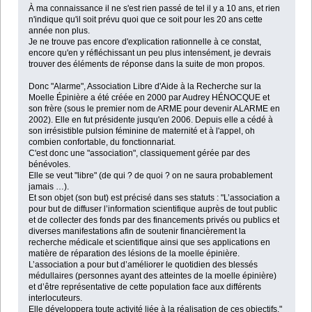
À ma connaissance il ne s'est rien passé de tel il y a 10 ans, et rien
n'indique qu'il soit prévu quoi que ce soit pour les 20 ans cette
année non plus.
Je ne trouve pas encore d'explication rationnelle à ce constat,
encore qu'en y réfléchissant un peu plus intensément, je devrais
trouver des éléments de réponse dans la suite de mon propos.
Donc "Alarme", Association Libre d'Aide à la Recherche sur la
Moelle Épinière a été créée en 2000 par Audrey HÉNOCQUE et
son frère (sous le premier nom de ARME pour devenir ALARME en
2002). Elle en fut présidente jusqu'en 2006. Depuis elle a cédé à
son irrésistible pulsion féminine de maternité et à l'appel, oh
combien confortable, du fonctionnariat.
C'est donc une "association", classiquement gérée par des
bénévoles.
Elle se veut "libre" (de qui ? de quoi ? on ne saura probablement
jamais …).
Et son objet (son but) est précisé dans ses statuts : "L’association a
pour but de diffuser l’information scientifique auprès de tout public
et de collecter des fonds par des financements privés ou publics et
diverses manifestations afin de soutenir financièrement la
recherche médicale et scientifique ainsi que ses applications en
matière de réparation des lésions de la moelle épinière.
L’association a pour but d’améliorer le quotidien des blessés
médullaires (personnes ayant des atteintes de la moelle épinière)
et d’être représentative de cette population face aux différents
interlocuteurs.
Elle développera toute activité liée à la réalisation de ces objectifs."