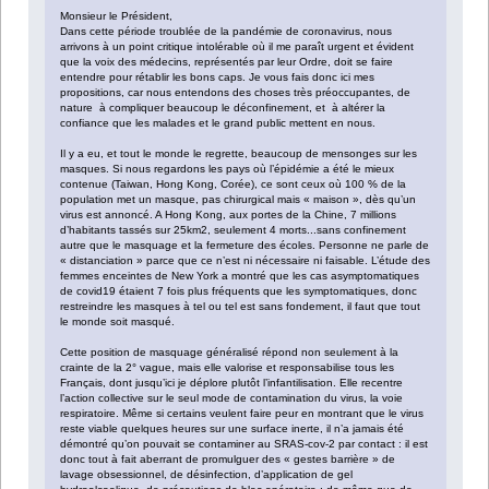
Monsieur le Président,
Dans cette période troublée de la pandémie de coronavirus, nous
arrivons à un point critique intolérable où il me paraît urgent et évident
que la voix des médecins, représentés par leur Ordre, doit se faire
entendre pour rétablir les bons caps. Je vous fais donc ici mes
propositions, car nous entendons des choses très préoccupantes, de
nature à compliquer beaucoup le déconfinement, et à altérer la
confiance que les malades et le grand public mettent en nous.
Il y a eu, et tout le monde le regrette, beaucoup de mensonges sur les
masques. Si nous regardons les pays où l’épidémie a été le mieux
contenue (Taiwan, Hong Kong, Corée), ce sont ceux où 100 % de la
population met un masque, pas chirurgical mais « maison », dès qu’un
virus est annoncé. A Hong Kong, aux portes de la Chine, 7 millions
d’habitants tassés sur 25km2, seulement 4 morts...sans confinement
autre que le masquage et la fermeture des écoles. Personne ne parle de
« distanciation » parce que ce n’est ni nécessaire ni faisable. L’étude des
femmes enceintes de New York a montré que les cas asymptomatiques
de covid19 étaient 7 fois plus fréquents que les symptomatiques, donc
restreindre les masques à tel ou tel est sans fondement, il faut que tout
le monde soit masqué.
Cette position de masquage généralisé répond non seulement à la
crainte de la 2° vague, mais elle valorise et responsabilise tous les
Français, dont jusqu’ici je déplore plutôt l’infantilisation. Elle recentre
l’action collective sur le seul mode de contamination du virus, la voie
respiratoire. Même si certains veulent faire peur en montrant que le virus
reste viable quelques heures sur une surface inerte, il n’a jamais été
démontré qu’on pouvait se contaminer au SRAS-cov-2 par contact : il est
donc tout à fait aberrant de promulguer des « gestes barrière » de
lavage obsessionnel, de désinfection, d’application de gel