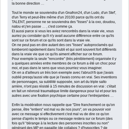
la bonne direction …
Tout le monde se souviendra d'un Gnafron24, d'un Ludo, d'un Stef',
d'un Terry et peut-être même d'un 20100 parce qu'ils ont du
TALENT, personne ne se souviendra des "lisses" à la oxo, doudou,
natou et j'en passe … , c'est comme ça.
Et aussi parce si vous les aviez rencontrés dans la vraie vie, vous
auriez pu constater qu'il n'y avait aucune différence entre ce qu'ils
sont sur ce forum et ce qu'ils sont dans la vraie vie.
On ne peut pas en dire autant des ces "lisses" autoproclamés qui
tomberont rapidement dans l'oubli et qui sont souvent fort différents
dans la vraie vie que ce qu'ils aiment afficher sur ce forum.
Pour exemple la seule "rencontre" (très péniblement) organisée il y
a quelques années entre membres de ce forum a été un choc pour
moi, et pas dans le sens que vous pourriez vous imaginer.
On en a d'ailleurs un très bon exemple avec l'abruch'ti que j'avais
oublié presqu'aussi vite que je l'avais connu en vrai. Ses inventions
de personnages, sa subtilité supposée, son art du triple salto
arrière, n'ont pas résisté à 15 minutes de discussion en vrai : c'était
en fait un névrosé traumatique limite dangereux pour lui et pour les
autres avec une fixation psychique certaine pour l'entrejambes …
Enfin la modération nous rappelle que "Dire franchement ce qu'on
pense, être "entiers" est mal vu de nos jours", on va pouvoir voir
avec ce message si effectivement c'est mal vu de dire ce qu'on
pense d'après le temps ou ce message restera sur ce forum (des
fois qu'il "dérange à la lecture des personnes inscrites ou non"
générant des MP en pagaille (de collabos ? d'hypocrites ? de