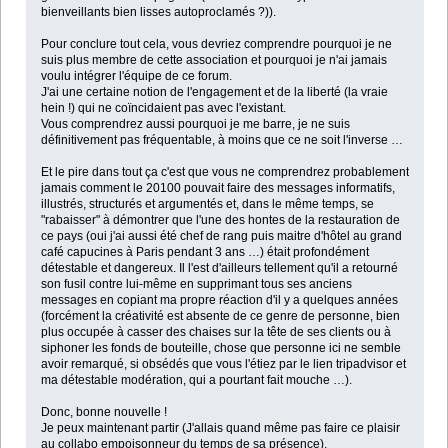
bienveillants bien lisses autoproclamés ?)).
Pour conclure tout cela, vous devriez comprendre pourquoi je ne
suis plus membre de cette association et pourquoi je n'ai jamais
voulu intégrer l'équipe de ce forum.
J'ai une certaine notion de l'engagement et de la liberté (la vraie
hein !) qui ne coïncidaient pas avec l'existant.
Vous comprendrez aussi pourquoi je me barre, je ne suis
définitivement pas fréquentable, à moins que ce ne soit l'inverse …
Et le pire dans tout ça c'est que vous ne comprendrez probablement
jamais comment le 20100 pouvait faire des messages informatifs,
illustrés, structurés et argumentés et, dans le même temps, se
"rabaisser" à démontrer que l'une des hontes de la restauration de
ce pays (oui j'ai aussi été chef de rang puis maitre d'hôtel au grand
café capucines à Paris pendant 3 ans …) était profondément
détestable et dangereux. Il l'est d'ailleurs tellement qu'il a retourné
son fusil contre lui-même en supprimant tous ses anciens
messages en copiant ma propre réaction d'il y a quelques années
(forcément la créativité est absente de ce genre de personne, bien
plus occupée à casser des chaises sur la tête de ses clients ou à
siphoner les fonds de bouteille, chose que personne ici ne semble
avoir remarqué, si obsédés que vous l'étiez par le lien tripadvisor et
ma détestable modération, qui a pourtant fait mouche …).
Donc, bonne nouvelle !
Je peux maintenant partir (J'allais quand même pas faire ce plaisir
au collabo empoisonneur du temps de sa présence).