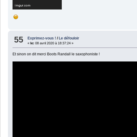
55
Exprimez-vous !
/
Le défouloir
«
le:
08 avril 2020 à 18:37:24 »
Et sinon on dit merci Boots Randall le saxophoniste !