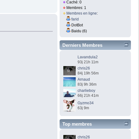
Caché: 0
Membres: 1
Membres en ligne
:
farid
DotBot
Baidu (6)
Derniers Membres
Lavandula2
93j 21h 11m
chris26
84j 19h 56m
Arnaud
83j 9h 36m
charlieboy
66j 21h 41m
Gyzmo34
63j 9m
Top membres
chris26