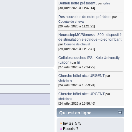
Delrieu notre président .
par
gilles
[30 juillet 2026 à 11:47:14]
Des nouvelles de notre président
par
Couette de cheval
[29 juillet 2026 à 11:21:21]
NeurostepMC/Bioness L300 : dispositifs
de stimulation électrique - pied tombant
par
Couette de cheval
[29 juillet 2026 à 11:12:41]
Cellules souches iPS - Keio University
(Japon)
par
fti
[27 juillet 2026 à 12:24:22]
Cherche hôtel nice URGENT
par
christinne
[24 juillet 2026 à 15:59:24]
Cherche hôtel nice URGENT
par
christinne
[24 juillet 2026 à 15:56:46]
Qui est en ligne
Invités: 575
Robots: 7