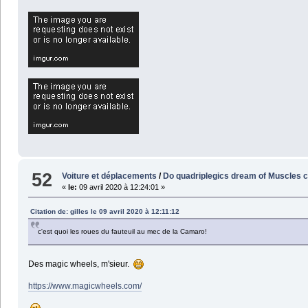
52
Voiture et déplacements
/
Do quadriplegics dream of Muscles c
«
le:
09 avril 2020 à 12:24:01 »
Citation de: gilles le 09 avril 2020 à 12:11:12
c'est quoi les roues du fauteuil au mec de la Camaro!
Des magic wheels, m'sieur.
https://www.magicwheels.com/