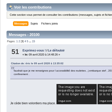
Voir les contributions
Cette section vous permet de consulter les contributions (messages, sujets et fichier
Messages
Sujets
Fichiers joints
Messages - 20100
Pages:
1
2
[
3
]
4
5
...
15
51
Exprimez-vous !
/
Le défouloir
«
le:
09 avril 2020 à 14:48:26 »
Citation de: éric le 09 avril 2020 à 13:35:02
faudrait que je me renseignes pour l accessibilité des roulettes , j embarque stef , 201
confinement .
Je cède bien volontiers ma place.