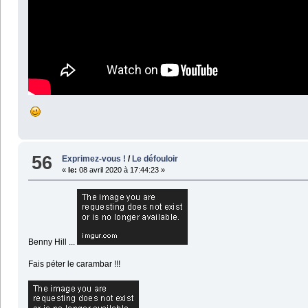
56
Exprimez-vous !
/
Le défouloir
«
le:
08 avril 2020 à 17:44:23 »
Benny Hill ...
Fais péter le carambar !!!