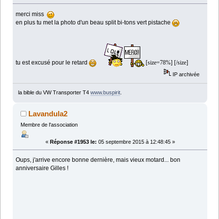
merci miss
en plus tu met la photo d'un beau split bi-tons vert pistache
tu est excusé pour le retard
[size=78%] [/size]
IP archivée
la bible du VW Transporter T4
www.buspirit
.
Lavandula2
Membre de l'association
«
Réponse #1953 le:
05 septembre 2015 à 12:48:45 »
Oups, j'arrive encore bonne dernière, mais vieux motard... bon
anniversaire Gilles !