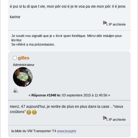
é pui si tu di que t vie, mon pér osi é je le voa pa vie mon pér. il é jene.
karine
IP archivée
Je souét vou signalé que je c écrir quen fonétique. Mérsi détr induljen pour
lécritur.
Se référé a ma prézentasion.
gilles
Administrateur
«
Réponse #1948 le:
03 septembre 2015 à 11:45:56 »
merci, 47 aujourd'hui, je rentre de plus en plus dans la case ..."vieux
croûtons"
IP archivée
la bible du VW Transporter T4
www.buspirit
.