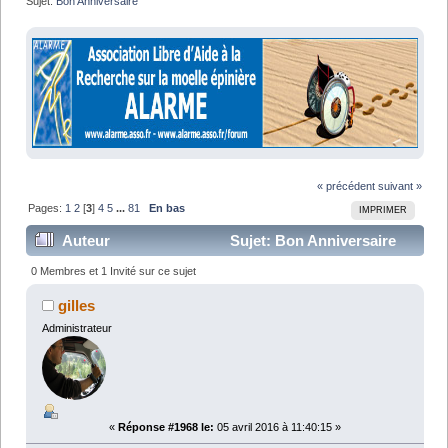
Sujet:
Bon Anniversaire
« précédent
suivant »
Pages:
1
2
[
3
]
4
5
...
81
En bas
IMPRIMER
Auteur
Sujet: Bon Anniversaire
(Lu 1209009 fois)
0 Membres et 1 Invité sur ce sujet
gilles
Administrateur
«
Réponse #1968 le:
05 avril 2016 à 11:40:15 »