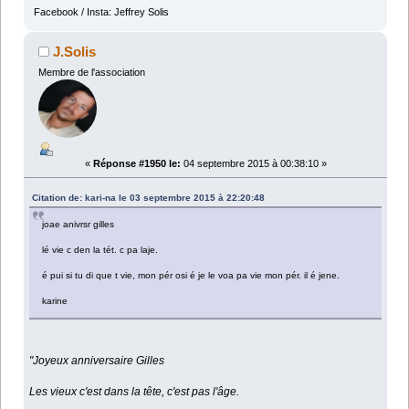
Facebook / Insta: Jeffrey Solis
J.Solis
Membre de l'association
«
Réponse #1950 le:
04 septembre 2015 à 00:38:10 »
Citation de: kari-na le 03 septembre 2015 à 22:20:48
joae anivrsr gilles
lé vie c den la tét. c pa laje.
é pui si tu di que t vie, mon pér osi é je le voa pa vie mon pér. il é jene.
karine
"Joyeux anniversaire Gilles
Les vieux c'est dans la tête, c'est pas l'âge.