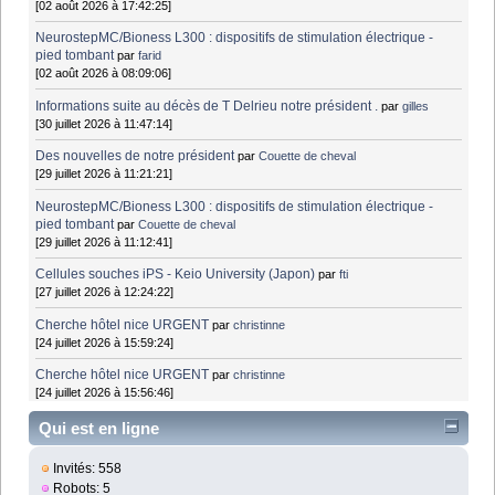
[02 août 2026 à 17:42:25]
NeurostepMC/Bioness L300 : dispositifs de stimulation électrique -
pied tombant
par
farid
[02 août 2026 à 08:09:06]
Informations suite au décès de T Delrieu notre président .
par
gilles
[30 juillet 2026 à 11:47:14]
Des nouvelles de notre président
par
Couette de cheval
[29 juillet 2026 à 11:21:21]
NeurostepMC/Bioness L300 : dispositifs de stimulation électrique -
pied tombant
par
Couette de cheval
[29 juillet 2026 à 11:12:41]
Cellules souches iPS - Keio University (Japon)
par
fti
[27 juillet 2026 à 12:24:22]
Cherche hôtel nice URGENT
par
christinne
[24 juillet 2026 à 15:59:24]
Cherche hôtel nice URGENT
par
christinne
[24 juillet 2026 à 15:56:46]
Qui est en ligne
Invités: 558
Robots: 5