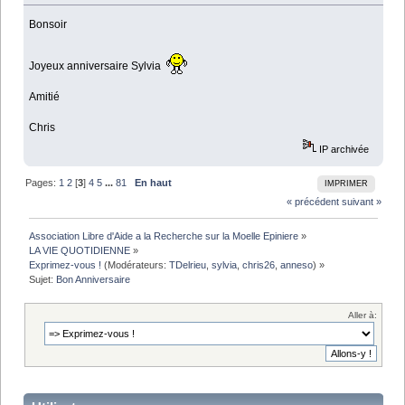
Bonsoir
Joyeux anniversaire Sylvia
Amitié
Chris
IP archivée
Pages:
1
2
[
3
]
4
5
...
81
En haut
IMPRIMER
« précédent
suivant »
Association Libre d'Aide a la Recherche sur la Moelle Epiniere
»
LA VIE QUOTIDIENNE
»
Exprimez-vous !
(Modérateurs:
TDelrieu
,
sylvia
,
chris26
,
anneso
) »
Sujet:
Bon Anniversaire
Aller à: