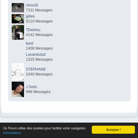
chris26
7311 Messages
gilles
5210 Messages
TDelrieu
4142 Messages
farid
1408 Messages
Lavandula2
1325 Messages
STEPHANE
1040 Messages
J.Solis
999 Messages
SMF 2.0.19
|
SMF © 2017
,
Simple Machines
Ce Forum utilise des cookies pour faciliter votre navigation.
Simple Audio Video Embedder
Accepter !
Informations
SimplePortal 2.3.7 © 2008-2026, SimplePortal
Sitemap
XHTML
Flux RSS
WAP2