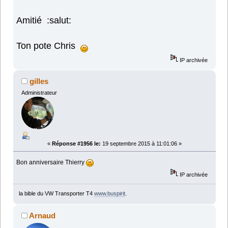
Amitié :salut:
Ton pote Chris
IP archivée
gilles
Administrateur
«
Réponse #1956 le:
19 septembre 2015 à 11:01:06 »
Bon anniversaire Thierry
IP archivée
la bible du VW Transporter T4
www.buspirit
.
Arnaud