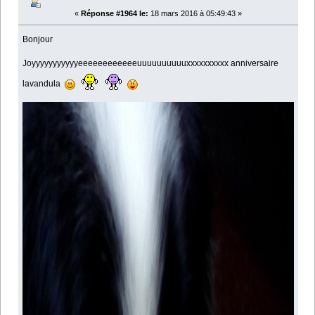
«
Réponse #1964 le:
18 mars 2016 à 05:49:43 »
Bonjour
Joyyyyyyyyyyyeeeeeeeeeeeeuuuuuuuuuuxxxxxxxxxx anniversaire
lavandula