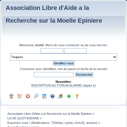
Association Libre d'Aide a la
Recherche sur la Moelle Epiniere
Bienvenue,
Invité
. Merci de
vous connecter
ou de
vous inscrire
.
Connexion avec identifiant, mot de passe et durée de la session
Nouvelles:
INSCRIPTION AU FORUM ALARME cliquez ici
Association Libre d'Aide a la Recherche sur la Moelle Epiniere
»
LA VIE QUOTIDIENNE
»
Exprimez-vous !
(Modérateurs:
TDelrieu
,
sylvia
,
chris26
,
anneso
) »