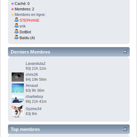
Caché: 0
Membres: 2
Membres en ligne
:
STEPHANE
erik
DotBot
Baidu (4)
Derniers Membres
Lavandula2
93j 21h 11m
chris26
84j 19h 56m
Arnaud
83j 9h 36m
charlieboy
66j 21h 41m
Gyzmo34
63j 9m
Top membres