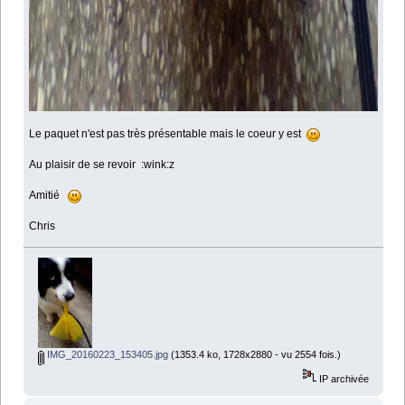
Le paquet n'est pas très présentable mais le coeur y est
Au plaisir de se revoir :wink:z
Amitié
Chris
IMG_20160223_153405.jpg
(1353.4 ko, 1728x2880 - vu 2554 fois.)
IP archivée