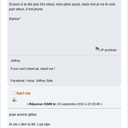
Et puis si tu dis que t'es vieux, mon père aussi, mais moi je ne le vois
pas vieux, il est jeune.
Karine"
IP archivée
Jeffrey
If you can't stand up, stand out !
Facebook / Insta: Jeffrey Solis
kari-na
«
Réponse #1949 le:
03 septembre 2015 à 22:20:48 »
joae anivrsr gilles
lé vie c den la tét. c pa laje.