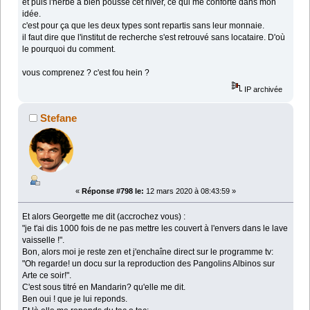
et puis l'herbe a bien poussé cet hiver, ce qui me conforte dans mon
idée.
c'est pour ça que les deux types sont repartis sans leur monnaie.
il faut dire que l'institut de recherche s'est retrouvé sans locataire. D'où
le pourquoi du comment.
vous comprenez ? c'est fou hein ?
IP archivée
Stefane
«
Réponse #798 le:
12 mars 2020 à 08:43:59 »
Et alors Georgette me dit (accrochez vous) :
"je t'ai dis 1000 fois de ne pas mettre les couvert à l'envers dans le lave
vaisselle !".
Bon, alors moi je reste zen et j'enchaîne direct sur le programme tv:
"Oh regarde! un docu sur la reproduction des Pangolins Albinos sur
Arte ce soir!".
C'est sous titré en Mandarin? qu'elle me dit.
Ben oui ! que je lui reponds.