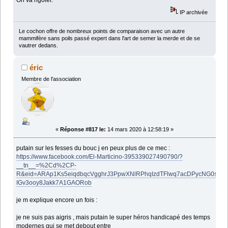
IP archivée
Le cochon offre de nombreux points de comparaison avec un autre
mammifère sans poils passé expert dans l'art de semer la merde et de se
vautrer dedans.
éric
Membre de l'association
«
Réponse #817 le:
14 mars 2020 à 12:58:19 »
putain sur les fesses du bouc j en peux plus de ce mec :
https://www.facebook.com/El-Marticino-395339027490790/?
__tn__=%2Cd%2CP-
R&eid=ARAp1Ks5eiqdbqcVgghrJ3PpwXNlRPhqIzdTFlwq7acDPycNG0sgtF
IGv3ooy8Jakk7A1GAORob
je m explique encore un fois :
je ne suis pas aigris , mais putain le super héros handicapé des temps
modernes qui se met debout entre