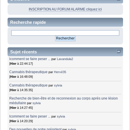
INSCRIPTION AU FORUM ALARME cliquez ici
Recherche rapide
Sujet récents
lcomment se faire peser ...
par
Lavandula2
[
Hier
à 22:44:17]
Cannabis thérapeutique
par
Hervé35
[
Hier
à 16:48:09]
Cannabis thérapeutique
par
sylvia
[
Hier
à 14:35:35]
Recherche de bien-être et de reconnexion au corps après une lésion
médullaire
par
sylvia
[
Hier
à 14:27:45]
lcomment se faire peser ...
par
sylvia
[
Hier
à 14:20:29]
Des nouvelles de notre président
par
sylvia