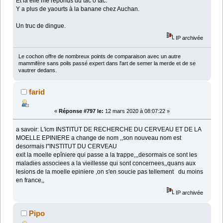
Et là elle me reponds du tac o tac:
Y a plus de yaourts à la banane chez Auchan.
Un truc de dingue.
IP archivée
Le cochon offre de nombreux points de comparaison avec un autre
mammifère sans poils passé expert dans l'art de semer la merde et de se
vautrer dedans.
farid
«
Réponse #797 le:
12 mars 2020 à 08:07:22 »
a savoir: L'icm INSTITUT DE RECHERCHE DU CERVEAU ET DE LA
MOELLE EPINIERE a change de nom ,,son nouveau nom est
desormais l''INSTITUT DU CERVEAU
exit la moelle epîniere qui passe a la trappe,,,desormais ce sont les
maladies associees a la vieillesse qui sont concernees,,quans aux
lesions de la moelle epiniere ,on s'en soucie pas tellement du moins
en france,,
IP archivée
Pipo