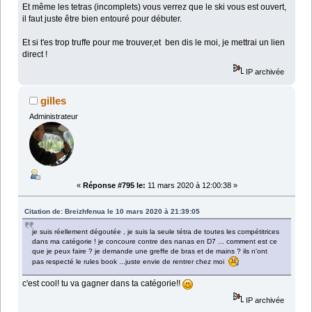
Et même les tetras (incomplets) vous verrez que le ski vous est ouvert,
il faut juste être bien entouré pour débuter.
Et si t'es trop truffe pour me trouver,et ben dis le moi, je mettrai un lien
direct !
IP archivée
gilles
Administrateur
«
Réponse #795 le:
11 mars 2020 à 12:00:38 »
Citation de: Breizhfenua le 10 mars 2020 à 21:39:05
je suis réellement dégoutée , je suis la seule tétra de toutes les compétitrices
dans ma catégorie ! je concoure contre des nanas en D7 ... comment est ce
que je peux faire ? je demande une greffe de bras et de mains ? ils n'ont
pas respecté le rules book ...juste envie de rentrer chez moi
c'est cool! tu va gagner dans ta catégorie!!
IP archivée