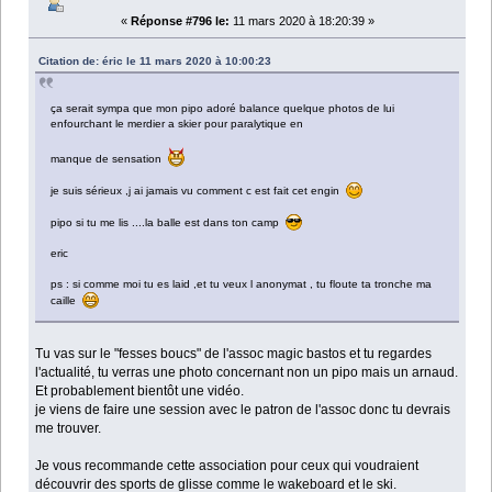
«
Réponse #796 le:
11 mars 2020 à 18:20:39 »
Citation de: éric le 11 mars 2020 à 10:00:23
ça serait sympa que mon pipo adoré balance quelque photos de lui
enfourchant le merdier a skier pour paralytique en
manque de sensation
je suis sérieux ,j ai jamais vu comment c est fait cet engin
pipo si tu me lis ....la balle est dans ton camp
eric
ps : si comme moi tu es laid ,et tu veux l anonymat , tu floute ta tronche ma
caille
Tu vas sur le "fesses boucs" de l'assoc magic bastos et tu regardes
l'actualité, tu verras une photo concernant non un pipo mais un arnaud.
Et probablement bientôt une vidéo.
je viens de faire une session avec le patron de l'assoc donc tu devrais
me trouver.
Je vous recommande cette association pour ceux qui voudraient
découvrir des sports de glisse comme le wakeboard et le ski.