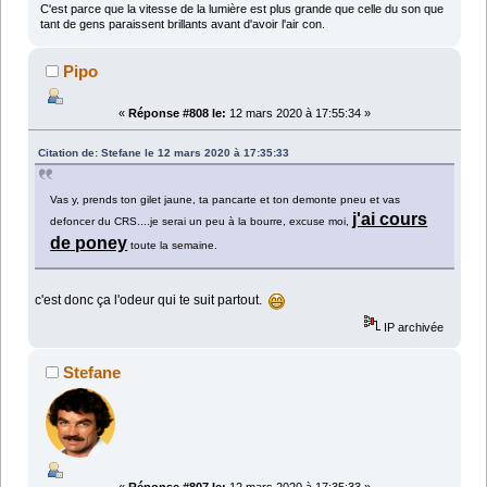
C'est parce que la vitesse de la lumière est plus grande que celle du son que
tant de gens paraissent brillants avant d'avoir l'air con.
Pipo
«
Réponse #808 le:
12 mars 2020 à 17:55:34 »
Citation de: Stefane le 12 mars 2020 à 17:35:33
Vas y, prends ton gilet jaune, ta pancarte et ton demonte pneu et vas
j'ai cours
defoncer du CRS....je serai un peu à la bourre, excuse moi,
de poney
toute la semaine.
c'est donc ça l'odeur qui te suit partout.
IP archivée
Stefane
«
Réponse #807 le:
12 mars 2020 à 17:35:33 »