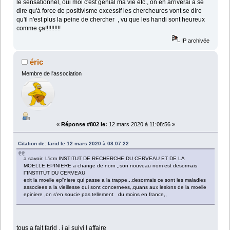
le sensationnel, oui moi c'est génial ma vie etc., on en arriverai à se
dire qu'à force de positivisme excessif les chercheures vont se dire
qu'il n'est plus la peine de chercher , vu que les handi sont heureux
comme ça!!!!!!!!!!
IP archivée
éric
Membre de l'association
«
Réponse #802 le:
12 mars 2020 à 11:08:56 »
Citation de: farid le 12 mars 2020 à 08:07:22
a savoir: L'icm INSTITUT DE RECHERCHE DU CERVEAU ET DE LA
MOELLE EPINIERE a change de nom ,,son nouveau nom est desormais
l''INSTITUT DU CERVEAU
exit la moelle epîniere qui passe a la trappe,,,desormais ce sont les maladies
associees a la vieillesse qui sont concernees,,quans aux lesions de la moelle
epiniere ,on s'en soucie pas tellement du moins en france,,
tous a fait farid , j ai suivi l affaire