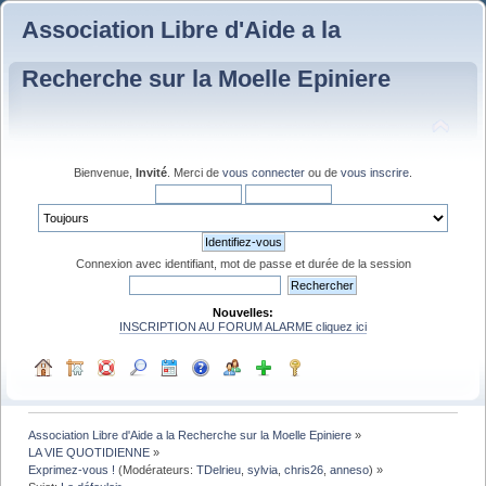
Association Libre d'Aide a la
Recherche sur la Moelle Epiniere
Bienvenue,
Invité
. Merci de
vous connecter
ou de
vous inscrire
.
Connexion avec identifiant, mot de passe et durée de la session
Nouvelles:
INSCRIPTION AU FORUM ALARME cliquez ici
Association Libre d'Aide a la Recherche sur la Moelle Epiniere
»
LA VIE QUOTIDIENNE
»
Exprimez-vous !
(Modérateurs:
TDelrieu
,
sylvia
,
chris26
,
anneso
) »