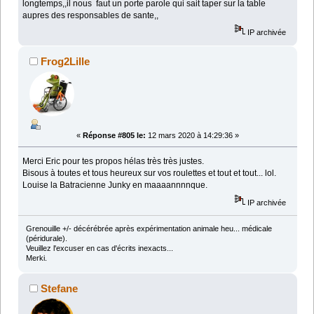
longtemps,,il nous faut un porte parole qui sait taper sur la table
aupres des responsables de sante,,
IP archivée
Frog2Lille
«
Réponse #805 le:
12 mars 2020 à 14:29:36 »
Merci Eric pour tes propos hélas très très justes.
Bisous à toutes et tous heureux sur vos roulettes et tout et tout... lol.
Louise la Batracienne Junky en maaaannnnque.
IP archivée
Grenouille +/- décérébrée après expérimentation animale heu... médicale
(péridurale).
Veuillez l'excuser en cas d'écrits inexacts...
Merki.
Stefane