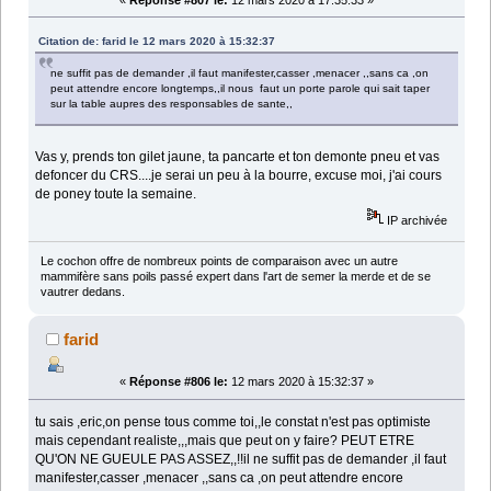
Citation de: farid le 12 mars 2020 à 15:32:37
ne suffit pas de demander ,il faut manifester,casser ,menacer ,,sans ca ,on
peut attendre encore longtemps,,il nous faut un porte parole qui sait taper
sur la table aupres des responsables de sante,,
Vas y, prends ton gilet jaune, ta pancarte et ton demonte pneu et vas
defoncer du CRS....je serai un peu à la bourre, excuse moi, j'ai cours
de poney toute la semaine.
IP archivée
Le cochon offre de nombreux points de comparaison avec un autre
mammifère sans poils passé expert dans l'art de semer la merde et de se
vautrer dedans.
farid
«
Réponse #806 le:
12 mars 2020 à 15:32:37 »
tu sais ,eric,on pense tous comme toi,,le constat n'est pas optimiste
mais cependant realiste,,,mais que peut on y faire? PEUT ETRE
QU'ON NE GUEULE PAS ASSEZ,,!!il ne suffit pas de demander ,il faut
manifester,casser ,menacer ,,sans ca ,on peut attendre encore