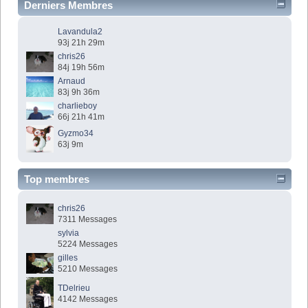
Derniers Membres
Lavandula2
93j 21h 29m
chris26
84j 19h 56m
Arnaud
83j 9h 36m
charlieboy
66j 21h 41m
Gyzmo34
63j 9m
Top membres
chris26
7311 Messages
sylvia
5224 Messages
gilles
5210 Messages
TDelrieu
4142 Messages