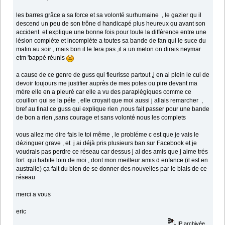
les barres grâce a sa force et sa volonté surhumaine , le gazier qu il
descend un peu de son trône d handicapé plus heureux qu avant son
accident et explique une bonne fois pour toute la différence entre une
lésion complète et incomplète a toutes sa bande de fan qui le suce du
matin au soir , mais bon il le fera pas ,il a un melon on dirais neymar
etm 'bappé réunis
a cause de ce genre de guss qui fleurisse partout ,j en ai plein le cul de
devoir toujours me justifier auprès de mes potes ou pire devant ma
mére elle en a pleuré car elle a vu des paraplégiques comme ce
couillon qui se la péte , elle croyait que moi aussi j allais remarcher ,
bref au final ce guss qui explique rien ,nous fait passer pour une bande
de bon a rien ,sans courage et sans volonté nous les complets
vous allez me dire fais le toi même , le probléme c est que je vais le
dézinguer grave , et j ai déjà pris plusieurs ban sur Facebook et je
voudrais pas perdre ce réseau car dessus j ai des amis que j aime trés
fort qui habite loin de moi , dont mon meilleur amis d enfance (il est en
australie) ça fait du bien de se donner des nouvelles par le biais de ce
réseau
merci a vous
eric
IP archivée