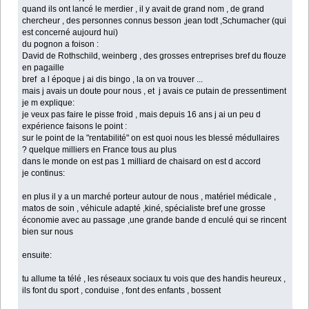
quand ils ont lancé le merdier , il y avait de grand nom , de grand
chercheur , des personnes connus besson ,jean todt ,Schumacher (qui
est concerné aujourd hui)
du pognon a foison :
David de Rothschild, weinberg , des grosses entreprises bref du flouze
en pagaille
bref a l époque j ai dis bingo , la on va trouver ...
mais j avais un doute pour nous , et j avais ce putain de pressentiment
je m explique:
je veux pas faire le pisse froid , mais depuis 16 ans j ai un peu d
expérience faisons le point :
sur le point de la "rentabilité" on est quoi nous les blessé médullaires
? quelque milliers en France tous au plus
dans le monde on est pas 1 milliard de chaisard on est d accord
je continus:
en plus il y a un marché porteur autour de nous , matériel médicale ,
matos de soin , véhicule adapté ,kiné, spécialiste bref une grosse
économie avec au passage ,une grande bande d enculé qui se rincent
bien sur nous
ensuite:
tu allume ta télé , les réseaux sociaux tu vois que des handis heureux ,
ils font du sport , conduise , font des enfants , bossent