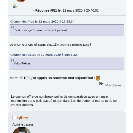
«
Réponse #811 le:
12 mars 2020 à 20:40:02 »
Citation de: Pipo le 12 mars 2020 à 17:55:34
c'est donc ça l'odeur qui te suit partout.
Je monte à cru et sans slip...t'imagines même pas !
Citation de: 20100 le 12 mars 2020 à 18:04:32
Yaka-Fokon
Merci 20100, j'ai appris un nouveau mot aujourd'hui !
IP archivée
Le cochon offre de nombreux points de comparaison avec un autre
mammifère sans poils passé expert dans l'art de semer la merde et de se
vautrer dedans.
gilles
Administrateur