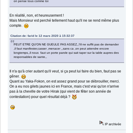
on pense tous comme toi
En réalité, non, et heureusement !
Mais Monsieur est perché tellement haut qu'il ne se rend même plus
compte.
Citation de: farid le 12 mars 2020 à 15:32:37
PEUT ETRE QU'ON NE GUEULE PAS ASSEZ,,!!il ne suffit pas de demander
,il faut manifester,casser ,menacer ,,sans ca ,on peut attendre encore
longtemps,,il nous faut un porte parole qui sait taper sur la table aupres des
responsables de sante,,
Il n'a qu'à crier autant qu'il veut, si ça peut lui faire du bien, faut pas se
gêner.
Quant au Yaka-Fokon, on est assez grand pour se débrouiller, merci.
On a eu nos gilets jaunes ici en France, mais c'est vrai qu'on n'arrive
pas à la cheville de votre Hirak (qui vient de fêter son année de
contestation) pour quel résultat déjà ?
IP archivée