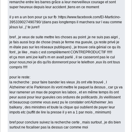
remarche entre les barres grâce a leur merveilleux courage et sont
super heureux depuis leur accident ,tiens en ce moment
il y en a un bon pour ça sur fb :https://www.facebook.com/El-Marticino-
395339027490790/ (dans pas longtemps il marchera sur l eau comme
jésus lui , j' te jure!!
bref , je veux de suite mettre les choses au point ,je ne suis pas aigri ,
je fais aussi bcp de chose (mais je ferme ma gueule, ça reste privé je
m étale pas sur les réseaux publiques) , je trouve cela génial ce qu ils
font , je like , mais c est complètement CONTREPRODUCTIF !!!!!!
et ça mon ami joe kall's m en avait parlé , il se casseront pas le cul
pour nous,moi je dis qu'ils donneront pour le telethon ,eux ils ont tous
compris !!!!!
pour le reste:
la recherche : pour faire bander les vieux ,ils ont vite trouvé , l
Alzheimer et le Parkinson ils vont mettre le paquet la dessus , car ça va
leur ramener un max de pognon les labos , et en même temps ils ont
peur aussi pour leur gueules ces ordures de politicards ,ils vieillissent
et beaucoup comme vous avez pu le constater ont Alzheimer ,les
balkany , des ministres et toute la clique qui oublient de payer leur
impots etc (suffit de lire la presse il y en a 1 par mois , minimum)
bref pour conclure suivez la recherche certe , mais surtout , je dis bien
surtout ne focaliser pas la dessus car comme moi