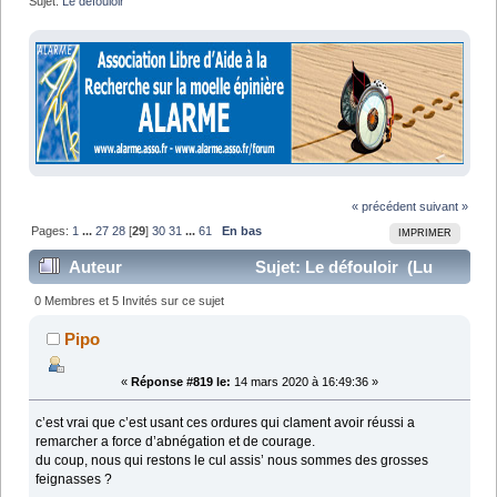
Sujet:
Le défouloir
« précédent
suivant »
Pages:
1
...
27
28
[
29
]
30
31
...
61
En bas
IMPRIMER
Auteur
Sujet: Le défouloir (Lu
1287076 fois)
0 Membres et 5 Invités sur ce sujet
Pipo
«
Réponse #819 le:
14 mars 2020 à 16:49:36 »
c’est vrai que c’est usant ces ordures qui clament avoir réussi a
remarcher a force d’abnégation et de courage.
du coup, nous qui restons le cul assis’ nous sommes des grosses
feignasses ?