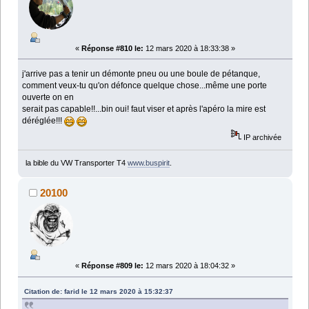
«
Réponse #810 le:
12 mars 2020 à 18:33:38 »
j'arrive pas a tenir un démonte pneu ou une boule de pétanque,
comment veux-tu qu'on défonce quelque chose...même une porte
ouverte on en
serait pas capable!!...bin oui! faut viser et après l'apéro la mire est
déréglée!!!
IP archivée
la bible du VW Transporter T4
www.buspirit
.
20100
«
Réponse #809 le:
12 mars 2020 à 18:04:32 »
Citation de: farid le 12 mars 2020 à 15:32:37