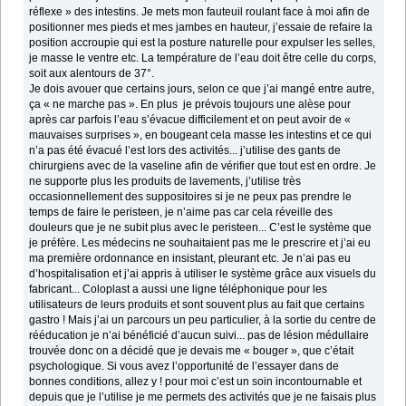
réflexe » des intestins. Je mets mon fauteuil roulant face à moi afin de
positionner mes pieds et mes jambes en hauteur, j’essaie de refaire la
position accroupie qui est la posture naturelle pour expulser les selles,
je masse le ventre etc. La température de l’eau doit être celle du corps,
soit aux alentours de 37°.
Je dois avouer que certains jours, selon ce que j’ai mangé entre autre,
ça « ne marche pas ». En plus je prévois toujours une alèse pour
après car parfois l’eau s’évacue difficilement et on peut avoir de «
mauvaises surprises », en bougeant cela masse les intestins et ce qui
n’a pas été évacué l’est lors des activités... j’utilise des gants de
chirurgiens avec de la vaseline afin de vérifier que tout est en ordre. Je
ne supporte plus les produits de lavements, j’utilise très
occasionnellement des suppositoires si je ne peux pas prendre le
temps de faire le peristeen, je n’aime pas car cela réveille des
douleurs que je ne subit plus avec le peristeen... C’est le système que
je préfère. Les médecins ne souhaitaient pas me le prescrire et j’ai eu
ma première ordonnance en insistant, pleurant etc. Je n’ai pas eu
d’hospitalisation et j’ai appris à utiliser le système grâce aux visuels du
fabricant... Coloplast a aussi une ligne téléphonique pour les
utilisateurs de leurs produits et sont souvent plus au fait que certains
gastro ! Mais j’ai un parcours un peu particulier, à la sortie du centre de
rééducation je n’ai bénéficié d’aucun suivi... pas de lésion médullaire
trouvée donc on a décidé que je devais me « bouger », que c’était
psychologique. Si vous avez l’opportunité de l’essayer dans de
bonnes conditions, allez y ! pour moi c’est un soin incontournable et
depuis que je l’utilise je me permets des activités que je ne faisais plus