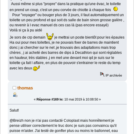
Aussi même si plus "propre" dans la pratique qu'une évac, le toilette
en prend un coup, c'est un peu corvée de chiotte à chaque fois
Pour "voyager" ou bouger plus de 3 jours, il faut automatiquement un
toilette un peu profond et qui soit ds salle de bain sinon grosse galère ,
ou revenir à l evac manuel ds ces cas là (pas encore essayé)
Voilà si ça à pu aidé
Je sors de crp demain
je mettrai un poste bientôt pour les épaules
Ha oui pour mes toilettes, je ne pouvais fixer de barres de maintient
donc j ai chercher sur le net ,je trouvais des adaptations mais trop
chères , j ai acheté des barres de dips à Decathlon qui sont réglables
en hauteur, très stables ,j en met une devant moi qd je suis sur le
toilette ça fait l affaire, en plus de pouvoir s'entrainer le reste du temp
avec les deux
IP archivée
thomas
«
Réponse #169 le:
10 mai 2019 à 10:08:50 »
Salut!
@Breizh non je n'ai pas contacté Coloplast mais honnêtement je
pense utiliser correctement le truc donc je suis pas convaincu qu'il
puisse m'aider. J'ai testé de gonfler plus ou moins le ballonnet, eau