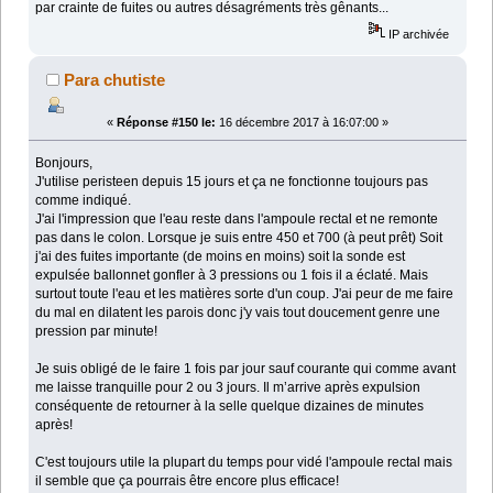
par crainte de fuites ou autres désagréments très gênants...
IP archivée
Para chutiste
«
Réponse #150 le:
16 décembre 2017 à 16:07:00 »
Bonjours,
J'utilise peristeen depuis 15 jours et ça ne fonctionne toujours pas
comme indiqué.
J'ai l'impression que l'eau reste dans l'ampoule rectal et ne remonte
pas dans le colon. Lorsque je suis entre 450 et 700 (à peut prêt) Soit
j'ai des fuites importante (de moins en moins) soit la sonde est
expulsée ballonnet gonfler à 3 pressions ou 1 fois il a éclaté. Mais
surtout toute l'eau et les matières sorte d'un coup. J'ai peur de me faire
du mal en dilatent les parois donc j'y vais tout doucement genre une
pression par minute!
Je suis obligé de le faire 1 fois par jour sauf courante qui comme avant
me laisse tranquille pour 2 ou 3 jours. Il m’arrive après expulsion
conséquente de retourner à la selle quelque dizaines de minutes
après!
C'est toujours utile la plupart du temps pour vidé l'ampoule rectal mais
il semble que ça pourrais être encore plus efficace!