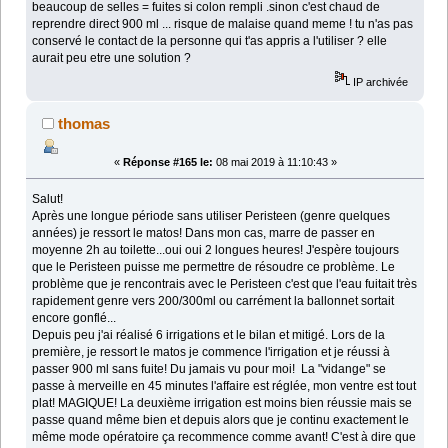
beaucoup de selles = fuites si colon rempli .sinon c'est chaud de
reprendre direct 900 ml ... risque de malaise quand meme ! tu n'as pas
conservé le contact de la personne qui t'as appris a l'utiliser ? elle
aurait peu etre une solution ?
IP archivée
thomas
«
Réponse #165 le:
08 mai 2019 à 11:10:43 »
Salut!
Après une longue période sans utiliser Peristeen (genre quelques
années) je ressort le matos! Dans mon cas, marre de passer en
moyenne 2h au toilette...oui oui 2 longues heures! J'espère toujours
que le Peristeen puisse me permettre de résoudre ce problème. Le
problème que je rencontrais avec le Peristeen c'est que l'eau fuitait très
rapidement genre vers 200/300ml ou carrément la ballonnet sortait
encore gonflé...
Depuis peu j'ai réalisé 6 irrigations et le bilan et mitigé. Lors de la
première, je ressort le matos je commence l'irrigation et je réussi à
passer 900 ml sans fuite! Du jamais vu pour moi! La "vidange" se
passe à merveille en 45 minutes l'affaire est réglée, mon ventre est tout
plat! MAGIQUE! La deuxième irrigation est moins bien réussie mais se
passe quand même bien et depuis alors que je continu exactement le
même mode opératoire ça recommence comme avant! C'est à dire que