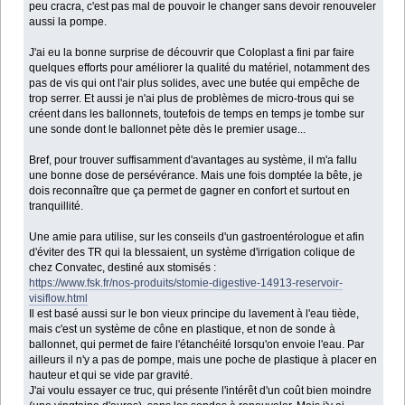
peu cracra, c'est pas mal de pouvoir le changer sans devoir renouveler
aussi la pompe.
J'ai eu la bonne surprise de découvrir que Coloplast a fini par faire
quelques efforts pour améliorer la qualité du matériel, notamment des
pas de vis qui ont l'air plus solides, avec une butée qui empêche de
trop serrer. Et aussi je n'ai plus de problèmes de micro-trous qui se
créent dans les ballonnets, toutefois de temps en temps je tombe sur
une sonde dont le ballonnet pète dès le premier usage...
Bref, pour trouver suffisamment d'avantages au système, il m'a fallu
une bonne dose de persévérance. Mais une fois domptée la bête, je
dois reconnaître que ça permet de gagner en confort et surtout en
tranquillité.
Une amie para utilise, sur les conseils d'un gastroentérologue et afin
d'éviter des TR qui la blessaient, un système d'irrigation colique de
chez Convatec, destiné aux stomisés :
https://www.fsk.fr/nos-produits/stomie-digestive-14913-reservoir-
visiflow.html
Il est basé aussi sur le bon vieux principe du lavement à l'eau tiède,
mais c'est un système de cône en plastique, et non de sonde à
ballonnet, qui permet de faire l'étanchéité lorsqu'on envoie l'eau. Par
ailleurs il n'y a pas de pompe, mais une poche de plastique à placer en
hauteur et qui se vide par gravité.
J'ai voulu essayer ce truc, qui présente l'intérêt d'un coût bien moindre