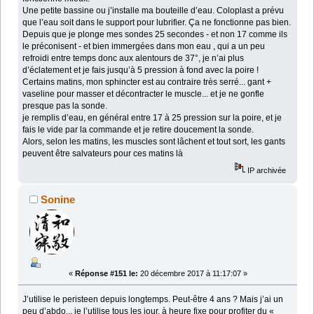
Une petite bassine ou j’installe ma bouteille d’eau. Coloplast a prévu
que l’eau soit dans le support pour lubrifier. Ça ne fonctionne pas bien.
Depuis que je plonge mes sondes 25 secondes - et non 17 comme ils
le préconisent - et bien immergées dans mon eau , qui a un peu
refroidi entre temps donc aux alentours de 37°, je n’ai plus
d’éclatement et je fais jusqu’à 5 pression à fond avec la poire !
Certains matins, mon sphincter est au contraire très serré... gant +
vaseline pour masser et décontracter le muscle... et je ne gonfle
presque pas la sonde.
je remplis d’eau, en général entre 17 à 25 pression sur la poire, et je
fais le vide par la commande et je retire doucement la sonde.
Alors, selon les matins, les muscles sont lâchent et tout sort, les gants
peuvent être salvateurs pour ces matins là
IP archivée
Sonine
«
Réponse #151 le:
20 décembre 2017 à 11:17:07 »
J’utilise le peristeen depuis longtemps. Peut-être 4 ans ? Mais j’ai un
peu d’abdo... je l’utilise tous les jour, à heure fixe pour profiter du «