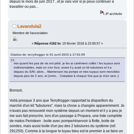
depuis le mois de juin 2017 , et je vais voir si je peux continuer à
travailler ou pas...
IP archivée
Lavandula2
Membre de l'association
«
Réponse #162 le:
19 février 2018 à 23:00:57 »
Citation de: terryfrogger le 01 avril 2015 à 17:01:09
moi quand les pas de vis ont pété, je les ai carrément collés ! les tuyaux sont
indémontables, mais on s'en fout, avant il y avait un kit tubulures et il a
disparu du SAV, alors… Maintenant ma pompe et mes tuyaux sont monobloc
depuis plus de 2 ans, et j'emm… Coloplast à chaque fois que je m'en sers ;)
Bonsoir,
Voilà presque 3 ans que Terryfrogger rapportait la disparition du
marché d'un kit "tubulures", mais la chose a changée apparemment. Je
n'avais pas renouvelé mon système depuis un moment et il y a peu je
me suis fait prescrire, lors d'un passage à Propara, une liste complète
de matos Peristeen : boite avec pompe/réservoir à flotte, boite de
sondes, mais aussi boite d'un jeu des 2 tubulures du système (ref.
291250). Comme à la longue le tuyau bleu est le premier à se faire un