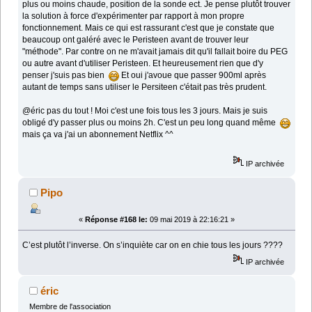
plus ou moins chaude, position de la sonde ect. Je pense plutôt trouver
la solution à force d'expérimenter par rapport à mon propre
fonctionnement. Mais ce qui est rassurant c'est que je constate que
beaucoup ont galéré avec le Peristeen avant de trouver leur
"méthode". Par contre on ne m'avait jamais dit qu'il fallait boire du PEG
ou autre avant d'utiliser Peristeen. Et heureusement rien que d'y
penser j'suis pas bien
Et oui j'avoue que passer 900ml après
autant de temps sans utiliser le Persiteen c'était pas très prudent.
@éric pas du tout ! Moi c'est une fois tous les 3 jours. Mais je suis
obligé d'y passer plus ou moins 2h. C'est un peu long quand même
mais ça va j'ai un abonnement Netflix ^^
IP archivée
Pipo
«
Réponse #168 le:
09 mai 2019 à 22:16:21 »
C’est plutôt l’inverse. On s’inquiète car on en chie tous les jours ????
IP archivée
éric
Membre de l'association