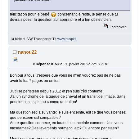
peristeen est compatible?
félicitation pour le bébé
concernant le reste, je pense que tu
devrais poser la question au laboratoire et a ton obstétricien.
IP archivée
la bible du VW Transporter T4
www.buspirit
.
nanou22
«
Réponse #153 le:
30 janvier 2018 à 22:13:29 »
Bonjour à tous! J'espère que vous ne m'en voudrez pas de ne pas
avoir lu les 7 pages en entier.
J'utilise peristeen depuis 2012 et j'en suis très contente.
J'ai un syndrome de la queue de cheval et un transit de limace. Sans
peristeen jsuis pleine comme un ballon!
Ma question est la suivante: je suis enceinte, est ce que vous pensez
que peristeen est compatible?
Autre question connexe, en fauteuil et enceinte comment faite vous
mesdames? Des lavements normacol etc? Ou encore peristeen?
Merci pour vos réponses, je ne veux rien risquer ces temps ci