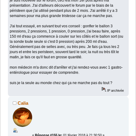
je suis nouvelle sur le forum, ceci est mon 1er post après ma
présentation. J'ai d'ailleurs découvert le forum par le biais de la
péristeen que j'ai utilisé pendant plus de 2 mois. J'ai arrêté il y a 3
semaines pour ma plus grande tristesse car ça ne marche pas.
J'ai tout essayé, en suivant tout vos conseil : gonfler le ballon 3
pressions, 2 pressions, 1 pression, 0 pression, j'ai beau faire, après
150 ml d'eau ça commence à couler sur les côtés et le ballon sort (ou
la sonde toute seule si c'est 0 pression) après 200 ml d'eau.
Généralement pas de selles avec, ou très peu. Je fais ça tous les 2
jours et entre les peristeen, souvent tard le soir, la nuit ou très tôt le
matin, je fais ce qu'il faut en grosse quantité.
mon médecin m'a donc dit d'arrêter et j'ai rendez-vous avec 1 gastro-
entérologue pour essayer de comprendre.
suis je la seule au monde chez qui ça ne marche pas du tout ?
IP archivée
Calia
«
Réponse #155 le:
01 février 2018 à 21:30:50 »