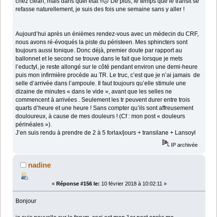
chez clean, mais dans quel état !!☹️ De plus, le temps que le transit se
refasse naturellement, je suis des fois une semaine sans y aller !
Aujourd’hui après un énièmes rendez-vous avec un médecin du CRF,
nous avons ré-évoqués la piste du péristeen. Mes sphincters sont
toujours aussi tonique. Donc déjà, premier doute par rapport au
ballonnet et le second se trouve dans le fait que lorsque je mets
l’eductyl, je reste allongé sur le côté pendant environ une demi-heure
puis mon infirmière procède au TR. Le truc, c’est que je n’ai jamais de
selle d’arrivée dans l’ampoule. Il faut toujours qu’elle stimule une
dizaine de minutes « dans le vide », avant que les selles ne
commencent à arrivées . Seulement les tr peuvent durer entre trois
quarts d’heure et une heure ! Sans compter qu’ils sont affreusement
douloureux, à cause de mes douleurs ! (Cf : mon post « douleurs
périnéales »).
J’en suis rendu à prendre de 2 à 5 forlax/jours + transilane + Lansoyl
IP archivée
nadine
«
Réponse #156 le:
10 février 2018 à 10:02:11 »
Bonjour