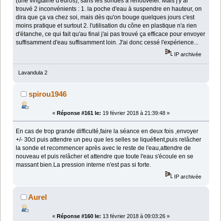
(une vingtaine d'euros), sans les sondes à renouveler. Mais j'y ai
trouvé 2 inconvénients : 1. la poche d'eau à suspendre en hauteur, on
dira que ça va chez soi, mais dès qu'on bouge quelques jours c'est
moins pratique et surtout 2. l'utilisation du cône en plastique n'a rien
d'étanche, ce qui fait qu'au final j'ai pas trouvé ça efficace pour envoyer
suffisamment d'eau suffisamment loin. J'ai donc cessé l'expérience...
IP archivée
Lavandula 2
spirou1946
«
Réponse #161 le:
19 février 2018 à 21:39:48 »
En cas de trop grande difficulté,faire la séance en deux fois ,envoyer
+/- 30cl puis attendre un peu que les selles se liquéfient,puis relâcher
la sonde et recommencer après avec le reste de l'eau,attendre de
nouveau et puis relâcher et attendre que toute l'eau s'écoule en se
massant bien.La pression interne n'est pas si forte.
IP archivée
Aurel
«
Réponse #160 le:
13 février 2018 à 09:03:26 »