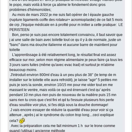
le popo, mais voilà à force ça abime le fondement donc gros
problèmes d'hémorroïdes;
Au mois de mars 2022 je me suis fait opérer de l épaule gauche
(rupture ligaments coiffe des rotateur+ acromioplastie) de ce fait 5 mois
de crp ,l'équipe médicale en à profité pour m initier a cette pratique: LE
PERISTEEN
Bon, perso je suis pas encore totalement convaincu, il faut savoir que
j ai une salle de bain avec toilette tout ce qu il y à de normale, juste un
"banc" dans ma douche italienne et aucune barre de maintient pour
toilette
L'apprentissage à été relativement long, le résultat final est assez
efficace sur moi ,selon mon régime alimentaire je peux faire ça tous les
3 jours sans fuites (même qu'avec evac trad) et surtout je m'abime
beaucoup moins.
J'introduit environ 800ml d'eau à un peu plus de 38° (le temp de m
installer sur le toilette elle aura refroidit), je laisse "agir" 5 petites mn
puis je sors la sonde, environ 10/15 mn pour me vider tout en me
massant le ventre, mais voilà ce qui est énervant c'est qu' après
pendant 10 mn plus rien puis de nouveau de la matière puis 15 mn
sans rien tu crois que c'est fini et qd tu t'essuie plusieurs fois perte
d'eau souillée voir plus, si t'es déjà sous la douche dommage!
J vais encore essayer de réduire la quantité d'eau pour voir si ça
attenue , après j ai le syndrome du colon trop long....ceci explique
cela?
Avec la préparation cela me fait minimum 1 h sur le trone comme
quand j'utilisai l ancienne méthode