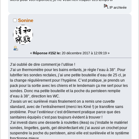
IP archivée
Sonine
«
Réponse #152 le:
20 décembre 2017 à 12:09:19 »
J’ai oublié de dire comment je l’utilise !
J’ai un thermomètre pour les bains enfants, je règle l’eau à 38°. Pour
lubrifier les sondes rectales, j’ai une petite bouteille d’eau de 25 cl, je
la change régulièrement pour l’hygiène. C’est pratique, je prends un
pack pour la sortie avec les chiens et le lendemain ça me sert pour les
sondes. Donc ma petite bouteille et la poche du peristeen remplie
d’eau à 38°, direction les WC.
J’avais un wc surélevé mais finalement on a remis une cuvette
standard, avec de l’entraînement (merci les Kiné !) je transfère sans
problème. Pour l’extérieur c’est drôlement pratique parce que des
sanitaires équipés c’est pas toujours évident à trouver !
J’ai investi dans une desserte à roulettes (ikea) ou j’installe le matériel
sondes, lingettes, gants, gel désinfectant etc j’ai aussi un crochet pour
suspendre la poche du peristeen, ainsi elle est surélevée et le système
fonctionne mieux.