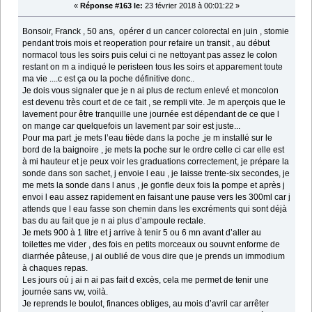
«
Réponse #163 le:
23 février 2018 à 00:01:22 »
Bonsoir, Franck , 50 ans, opérer d un cancer colorectal en juin , stomie
pendant trois mois et reoperation pour refaire un transit , au début
normacol tous les soirs puis celui ci ne nettoyant pas assez le colon
restant on m a indiqué le peristeen tous les soirs et apparement toute
ma vie ....c est ça ou la poche définitive donc..
Je dois vous signaler que je n ai plus de rectum enlevé et moncolon
est devenu très court et de ce fait , se rempli vite. Je m aperçois que le
lavement pour être tranquille une journée est dépendant de ce que l
on mange car quelquefois un lavement par soir est juste...
Pour ma part ,je mets l’eau tiède dans la poche ,je m installé sur le
bord de la baignoire , je mets la poche sur le ordre celle ci car elle est
à mi hauteur et je peux voir les graduations correctement, je prépare la
sonde dans son sachet, j envoie l eau , je laisse trente-six secondes, je
me mets la sonde dans l anus , je gonfle deux fois la pompe et après j
envoi l eau assez rapidement en faisant une pause vers les 300ml car j
attends que l eau fasse son chemin dans les excréments qui sont déjà
bas du au fait que je n ai plus d’ampoule rectale.
Je mets 900 à 1 litre et j arrive à tenir 5 ou 6 mn avant d’aller au
toilettes me vider , des fois en petits morceaux ou souvnt enforme de
diarrhée pâteuse, j ai oublié de vous dire que je prends un immodium
à chaques repas.
Les jours où j ai n ai pas fait d excès, cela me permet de tenir une
journée sans vw, voilà.
Je reprends le boulot, finances obliges, au mois d’avril car arrêter