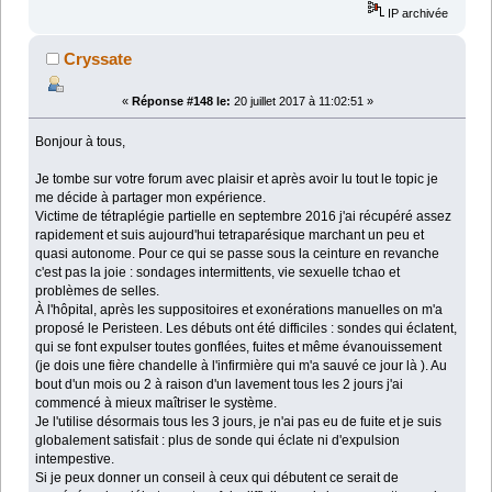
IP archivée
Cryssate
«
Réponse #148 le:
20 juillet 2017 à 11:02:51 »
Bonjour à tous,
Je tombe sur votre forum avec plaisir et après avoir lu tout le topic je
me décide à partager mon expérience.
Victime de tétraplégie partielle en septembre 2016 j'ai récupéré assez
rapidement et suis aujourd'hui tetraparésique marchant un peu et
quasi autonome. Pour ce qui se passe sous la ceinture en revanche
c'est pas la joie : sondages intermittents, vie sexuelle tchao et
problèmes de selles.
À l'hôpital, après les suppositoires et exonérations manuelles on m'a
proposé le Peristeen. Les débuts ont été difficiles : sondes qui éclatent,
qui se font expulser toutes gonflées, fuites et même évanouissement
(je dois une fière chandelle à l'infirmière qui m'a sauvé ce jour là ). Au
bout d'un mois ou 2 à raison d'un lavement tous les 2 jours j'ai
commencé à mieux maîtriser le système.
Je l'utilise désormais tous les 3 jours, je n'ai pas eu de fuite et je suis
globalement satisfait : plus de sonde qui éclate ni d'expulsion
intempestive.
Si je peux donner un conseil à ceux qui débutent ce serait de