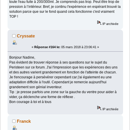
toute l'eau fuite à 200/300ml. Je comprends pas trop. Peut être trop de
pression à l’intérieur. Bref, je continu l'expérience en espérant trouvé la
solution parce que sur le fond quand cela fonctionne c'est vraiment
TOP !
IP archivée
Cryssate
«
Réponse #164 le:
05 mars 2018 à 23:06:41 »
Bonjour Nadine,
Pas évident de trouver réponse à ses questions sur le sujet du
Peristeen sur ce forum. J'ai l'impression que les expériences des uns
et des autres varient grandement en fonction de l'atteinte de chacun.
Je t'encourage à persévérer cependant car j'ai également eu une
adaptation difficile à l'outil. Cependant je remercie aujourd'hui
grandement son génial inventeur.
Tip : je presse parfois une zone sur la gauche du ventre pour aider à
vider, ça déclenche une forme de réflexe .
Bon courage à toi et à tous
IP archivée
Franck