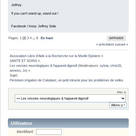
Jeffrey
If you can't stand up, stand out !
Facebook / Insta: Jeffrey Solis
Pages:
1
[
2
]
3
4
...
8
En haut
IMPRIMER
« précédent
suivant »
Association Libre d'Aide a la Recherche sur la Moelle Epiniere
»
SANTE ET SOINS
»
Les vessies neurologiques & l'appareil digestif
(Modérateurs:
sylvia
,
chris26
,
anneso
,
Jo
) »
Sujet:
Peristeen irrigation de Coloplast, un petit miracle pour les problèmes de selles
Aller à:
Utilisateur
Identifiant: