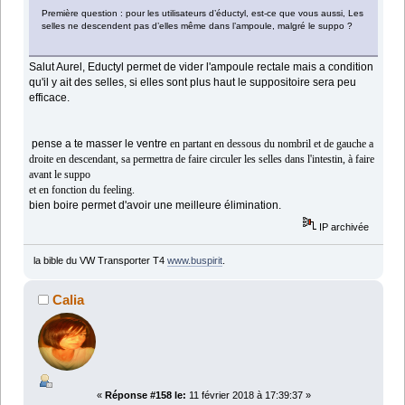
Première question : pour les utilisateurs d’éductyl, est-ce que vous aussi, Les
selles ne descendent pas d’elles même dans l’ampoule, malgré le suppo ?
Salut Aurel, Eductyl permet de vider l'ampoule rectale mais a condition
qu'il y ait des selles, si elles sont plus haut le suppositoire sera peu
efficace.
pense a te masser le ventre
en partant en dessous du nombril et de gauche a
droite en descendant, sa permettra de faire circuler les selles dans l'intestin, à faire
avant le suppo
et en fonction du feeling.
bien boire permet d'avoir une meilleure élimination.
IP archivée
la bible du VW Transporter T4
www.buspirit
.
Calia
«
Réponse #158 le:
11 février 2018 à 17:39:37 »