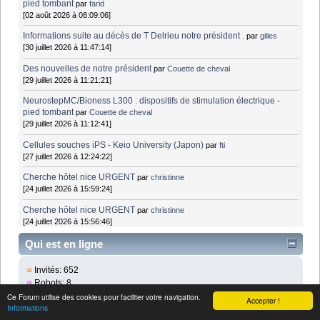
pied tombant
par
farid
[02 août 2026 à 08:09:06]
Informations suite au décès de T Delrieu notre président .
par
gilles
[30 juillet 2026 à 11:47:14]
Des nouvelles de notre président
par
Couette de cheval
[29 juillet 2026 à 11:21:21]
NeurostepMC/Bioness L300 : dispositifs de stimulation électrique -
pied tombant
par
Couette de cheval
[29 juillet 2026 à 11:12:41]
Cellules souches iPS - Keio University (Japon)
par
fti
[27 juillet 2026 à 12:24:22]
Cherche hôtel nice URGENT
par
christinne
[24 juillet 2026 à 15:59:24]
Cherche hôtel nice URGENT
par
christinne
[24 juillet 2026 à 15:56:46]
Qui est en ligne
Invités: 652
Robots: 8
Caché: 0
Ce Forum utilise des cookies pour faciliter votre navigation.
Accepter !
Informations
Membres: 0