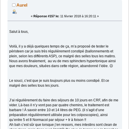
Aurel
«
Réponse #157 le:
11 février 2018 à 16:20:11 »
Salut à tous,
Voilà, il y a déjà quelques temps de ça, m’a proposé de tester le
péristeen car je suis très régulièrement constipé (ballonnements et
plein, selon les différents ASP), ce malgré des selles tous les matins.
Nous avons finalement, au vu de mes sphincters hypertonique ainsi
que mes douleurs, situées dans cette région, abandonné l’idée. ☹️
Le souci, c’est que je suis toujours plus ou moins constipé. Et ce
malgré des selles tous les jours.
J’ai régulièrement du faire des séjours de 10 jours en CRF, afin de me
vider. Là-bas il n’y vont pas par quatre chemins, le traitement est
barbare ! À savoir entre 10 et 14 litres de PEG. (il s’agit d’une
préparation régulièrement utilisée pour les colposcopies), ainsi
qu’entre 5 et 8 Normacol par séjour + tr à foison !!
Ah bah c’est sûr que lorsque j’en ressors, mes intestins sont clean de