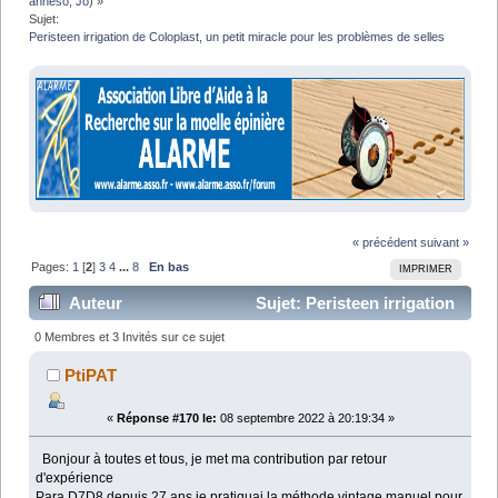
anneso
,
Jo
) »
Sujet:
Peristeen irrigation de Coloplast, un petit miracle pour les problèmes de selles
« précédent
suivant »
Pages:
1
[
2
]
3
4
...
8
En bas
IMPRIMER
Auteur
Sujet: Peristeen irrigation
de Coloplast, un petit miracle pour les problèmes de
0 Membres et 3 Invités sur ce sujet
selles (Lu 310543 fois)
PtiPAT
«
Réponse #170 le:
08 septembre 2022 à 20:19:34 »
Bonjour à toutes et tous, je met ma contribution par retour
d'expérience
Para D7D8 depuis 27 ans je pratiquai la méthode vintage manuel pour