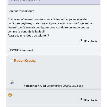
Bonjour rosenkreutz
j'utilise mon fauteuil comme souris Bluetooth et j'ai essayé de
configurer joytokey mais il ne voit pas la souris mouse 1 qui est le
fauteuil car j'aimerais configurer pour conduire un jeude course
comme je conduis le fauteuil
Aurais-tu une idée , un tutoriel ?
IP archivée
HOMME tétra complet
RosenKreutz
«
Réponse #70 le:
08 novembre 2020 à 16:24:28 »
IP archivée