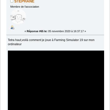
STEPHANE
Membre de l'association
«
Réponse #65 le:
05 novembre 2020 à 16:37:17 »
Tetra haut,voilà comment je joue à Farming Simulator 19 sur mon
ordinateur