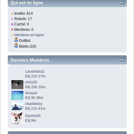
Qui est en ligne
Invités: 614
Robots: 17
Caché: 0
Membres: 0
Membres en ligne
:
DotBot
Baidu (16)
Derniers Membres
Lavandula2
93j 21h 37m
chris26
84j 20h 16m
Arnaud
83j 9h 36m
charlieboy
66j 21h 41m
Gyzmo34
63j 9m