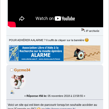
IP archivée
POUR ADHÉRER A ALARME ? Il suffit de cliquer sur la bannière
Gyzmo34
«
Réponse #56 le:
05 novembre 2018 à 13:58:55 »
Voici un site qui est bien de parcourir lorsqu'on souhaite accéder au
jeux "Console ou PC"
=>
http://www.capgame.fr/