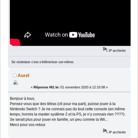
IP archivée
Se victimiser c'est s'inférioriser soi-même.
Aurel
«
Réponse #61 le:
01 novembre 2020 à 12:10:08 »
Bonjour à tous,
Pensez-vous que des tétras (c6 pour ma part), puisse jouer à la
Nintendo Switch ? Je ne connais pas du tout cette console (en même
temps, hormis la master système 2 et la PS, je n’y connais rien ????).
Se serait plus pour jouer en famille, un peu comme la Wii...
Merci pour vos retour.
IP archivée