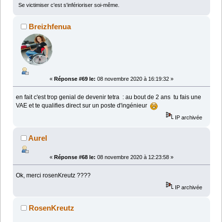
Se victimiser c'est s'inférioriser soi-même.
Breizhfenua
«
Réponse #69 le:
08 novembre 2020 à 16:19:32 »
en fait c'est trop genial de devenir tetra : au bout de 2 ans tu fais une
VAE et te qualifies direct sur un poste d'ingénieur
IP archivée
Aurel
«
Réponse #68 le:
08 novembre 2020 à 12:23:58 »
Ok, merci rosenKreutz ????
IP archivée
RosenKreutz