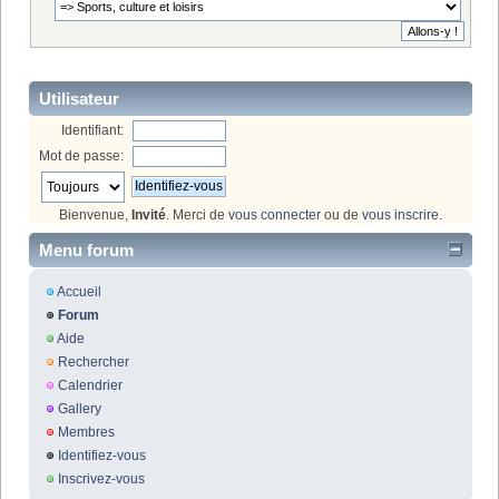
Utilisateur
Identifiant:
Mot de passe:
Bienvenue,
Invité
. Merci de
vous connecter
ou de
vous inscrire
.
Menu forum
Accueil
Forum
Aide
Rechercher
Calendrier
Gallery
Membres
Identifiez-vous
Inscrivez-vous