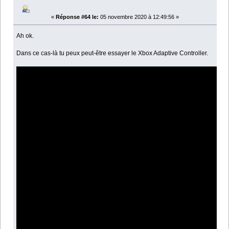
«
Réponse #64 le:
05 novembre 2020 à 12:49:56 »
Ah ok.
Dans ce cas-là tu peux peut-être essayer le Xbox Adaptive Controller.