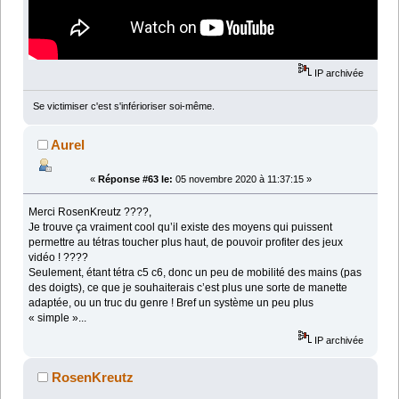
IP archivée
Se victimiser c'est s'inférioriser soi-même.
Aurel
«
Réponse #63 le:
05 novembre 2020 à 11:37:15 »
Merci RosenKreutz ????,
Je trouve ça vraiment cool qu’il existe des moyens qui puissent
permettre au tétras toucher plus haut, de pouvoir profiter des jeux
vidéo ! ????
Seulement, étant tétra c5 c6, donc un peu de mobilité des mains (pas
des doigts), ce que je souhaiterais c’est plus une sorte de manette
adaptée, ou un truc du genre ! Bref un système un peu plus
« simple »...
IP archivée
RosenKreutz