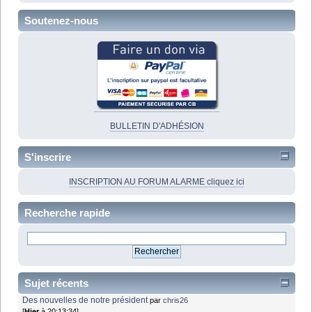
Soutenez-nous
BULLETIN D'ADHÉSION
S'inscrire
INSCRIPTION AU FORUM ALARME cliquez ici
Recherche rapide
Sujet récents
Des nouvelles de notre président
par
chris26
[
Hier
à 20:13:34]