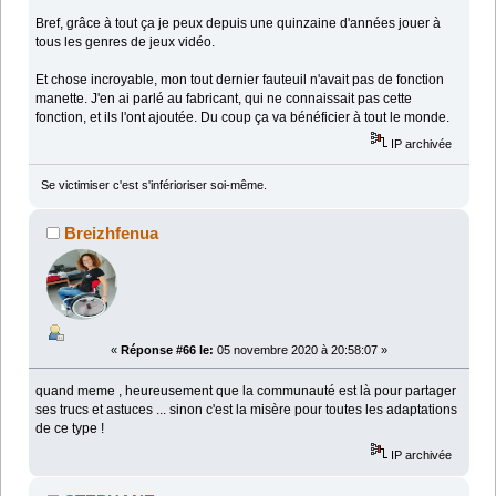
Bref, grâce à tout ça je peux depuis une quinzaine d'années jouer à
tous les genres de jeux vidéo.
Et chose incroyable, mon tout dernier fauteuil n'avait pas de fonction
manette. J'en ai parlé au fabricant, qui ne connaissait pas cette
fonction, et ils l'ont ajoutée. Du coup ça va bénéficier à tout le monde.
IP archivée
Se victimiser c'est s'inférioriser soi-même.
Breizhfenua
«
Réponse #66 le:
05 novembre 2020 à 20:58:07 »
quand meme , heureusement que la communauté est là pour partager
ses trucs et astuces ... sinon c'est la misère pour toutes les adaptations
de ce type !
IP archivée