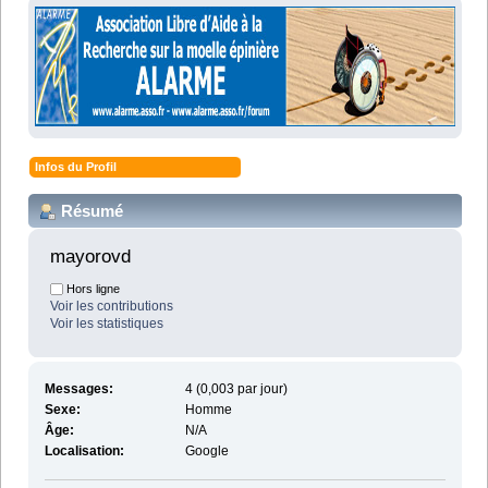
Infos du Profil
Résumé
mayorovd 
Hors ligne
Voir les contributions
Voir les statistiques
Messages:
4 (0,003 par jour)
Sexe:
Homme
Âge:
N/A
Localisation:
Google