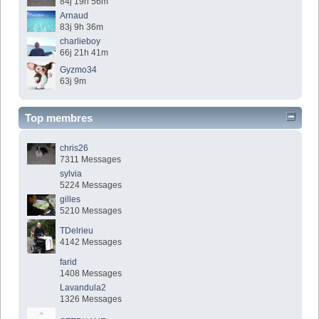
84j 19h 56m
Arnaud
83j 9h 36m
charlieboy
66j 21h 41m
Gyzmo34
63j 9m
Top membres
chris26
7311 Messages
sylvia
5224 Messages
gilles
5210 Messages
TDelrieu
4142 Messages
farid
1408 Messages
Lavandula2
1326 Messages