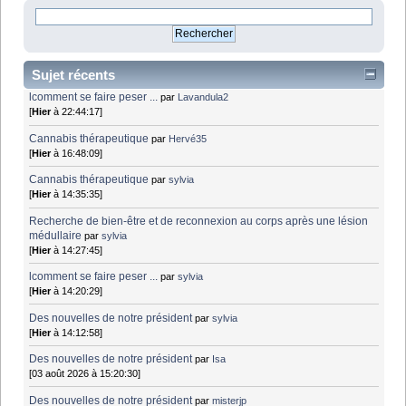
Sujet récents
lcomment se faire peser ...
par
Lavandula2
[
Hier
à 22:44:17]
Cannabis thérapeutique
par
Hervé35
[
Hier
à 16:48:09]
Cannabis thérapeutique
par
sylvia
[
Hier
à 14:35:35]
Recherche de bien-être et de reconnexion au corps après une lésion
médullaire
par
sylvia
[
Hier
à 14:27:45]
lcomment se faire peser ...
par
sylvia
[
Hier
à 14:20:29]
Des nouvelles de notre président
par
sylvia
[
Hier
à 14:12:58]
Des nouvelles de notre président
par
Isa
[03 août 2026 à 15:20:30]
Des nouvelles de notre président
par
misterjp