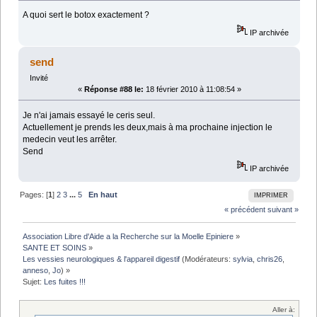
A quoi sert le botox exactement ?
IP archivée
send
Invité
«
Réponse #88 le:
18 février 2010 à 11:08:54 »
Je n'ai jamais essayé le ceris seul.
Actuellement je prends les deux,mais à ma prochaine injection le
medecin veut les arrêter.
Send
IP archivée
Pages: [
1
]
2
3
...
5
En haut
IMPRIMER
« précédent
suivant »
Association Libre d'Aide a la Recherche sur la Moelle Epiniere
»
SANTE ET SOINS
»
Les vessies neurologiques & l'appareil digestif
(Modérateurs:
sylvia
,
chris26
,
anneso
,
Jo
) »
Sujet:
Les fuites !!!
Aller à: