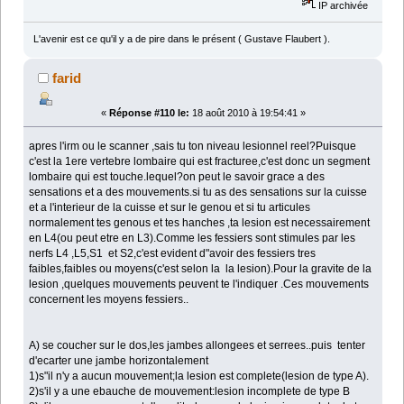
IP archivée
L'avenir est ce qu'il y a de pire dans le présent ( Gustave Flaubert ).
farid
«
Réponse #110 le:
18 août 2010 à 19:54:41 »
apres l'irm ou le scanner ,sais tu ton niveau lesionnel reel?Puisque
c'est la 1ere vertebre lombaire qui est fracturee,c'est donc un segment
lombaire qui est touche.lequel?on peut le savoir grace a des
sensations et a des mouvements.si tu as des sensations sur la cuisse
et a l'interieur de la cuisse et sur le genou et si tu articules
normalement tes genous et tes hanches ,ta lesion est necessairement
en L4(ou peut etre en L3).Comme les fessiers sont stimules par les
nerfs L4 ,L5,S1 et S2,c'est evident d"avoir des fessiers tres
faibles,faibles ou moyens(c'est selon la la lesion).Pour la gravite de la
lesion ,quelques mouvements peuvent te l'indiquer .Ces mouvements
concernent les moyens fessiers..
A) se coucher sur le dos,les jambes allongees et serrees..puis tenter
d'ecarter une jambe horizontalement
1)s"il n'y a aucun mouvement;la lesion est complete(lesion de type A).
2)s'il y a une ebauche de mouvement:lesion incomplete de type B