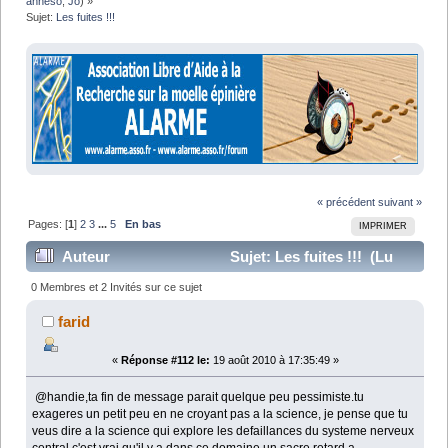
anneso
,
Jo
) »
Sujet:
Les fuites !!!
« précédent
suivant »
Pages: [
1
]
2
3
...
5
En bas
IMPRIMER
Auteur
Sujet: Les fuites !!! (Lu
96082 fois)
0 Membres et 2 Invités sur ce sujet
farid
«
Réponse #112 le:
19 août 2010 à 17:35:49 »
@handie,ta fin de message parait quelque peu pessimiste.tu
exageres un petit peu en ne croyant pas a la science, je pense que tu
veus dire a la science qui explore les defaillances du systeme nerveux