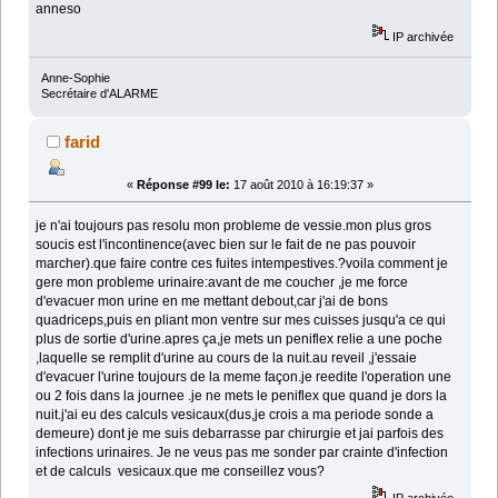
anneso
IP archivée
Anne-Sophie
Secrétaire d'ALARME
farid
«
Réponse #99 le:
17 août 2010 à 16:19:37 »
je n'ai toujours pas resolu mon probleme de vessie.mon plus gros
soucis est l'incontinence(avec bien sur le fait de ne pas pouvoir
marcher).que faire contre ces fuites intempestives.?voila comment je
gere mon probleme urinaire:avant de me coucher ,je me force
d'evacuer mon urine en me mettant debout,car j'ai de bons
quadriceps,puis en pliant mon ventre sur mes cuisses jusqu'a ce qui
plus de sortie d'urine.apres ça,je mets un peniflex relie a une poche
,laquelle se remplit d'urine au cours de la nuit.au reveil ,j'essaie
d'evacuer l'urine toujours de la meme façon.je reedite l'operation une
ou 2 fois dans la journee .je ne mets le peniflex que quand je dors la
nuit.j'ai eu des calculs vesicaux(dus,je crois a ma periode sonde a
demeure) dont je me suis debarrasse par chirurgie et jai parfois des
infections urinaires. Je ne veus pas me sonder par crainte d'infection
et de calculs vesicaux.que me conseillez vous?
IP archivée