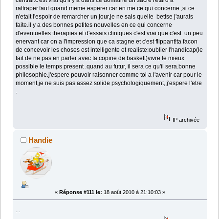
central.c'est vrai qu'il y a dans ce domaine un sacre retard a
rattraper.faut quand meme esperer car en me ce qui concerne ,si ce
n'etait l'espoir de remarcher un jour,je ne sais quelle betise j'aurais
faite.il y a des bonnes petites nouvelles en ce qui concerne
d'eventuelles therapies et d'essais cliniques.c'est vrai que c'est un peu
enervant car on a l'impression que ca stagne et c'est flippant!ta facon
de concevoir les choses est intelligente et realiste:oublier l'handicap(le
fait de ne pas en parler avec ta copine de baskett)vivre le mieux
possible le temps present .quand au futur, il sera ce qu'il sera.bonne
philosophie.j'espere pouvoir raisonner comme toi a l'avenir car pour le
moment,je ne suis pas assez solide psychologiquement,;j'espere l'etre
.
IP archivée
Handie
«
Réponse #111 le:
18 août 2010 à 21:10:03 »
...