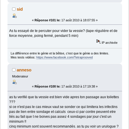
sid
«
Réponse #101 le:
17 août 2010 à 18:07:55 »
As tu essayé de te percuter pour vider ta vessie? (tape régulière et de
force moyenne, poing fermé, pendant 5 min)
IP archivée
La différence entre le génie et la bêtise, c'est que le génie a des limites.
Mes tests vidéos:
https://www.facebook.com/Tetraprooved
anneso
Moderateur
«
Réponse #100 le:
17 août 2010 à 17:19:38 »
as tu verifié que ta vessie est bien vide apres ton passage aux toilettes
???
si ce n'est pas le cas mieux vaut se sonder ce qui limitera les infectins
pas de lien entre sondage et calculs ceux-ci par contre peuvent etre
liés au fait que t ne boives pas assez 4 sondages par jour c'est un
minimum !!
cinq minimum sont souvent recommandés. as tu pu voir un urulogue ?