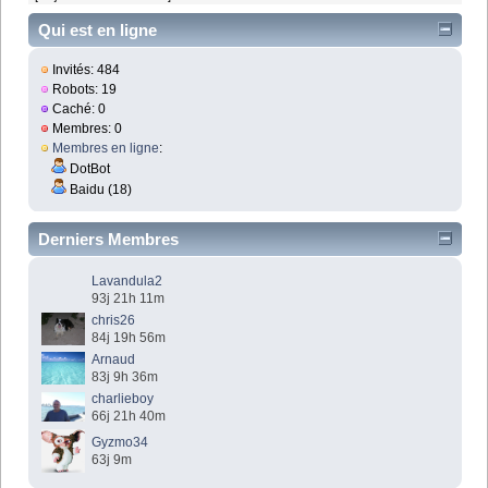
Qui est en ligne
Invités: 484
Robots: 19
Caché: 0
Membres: 0
Membres en ligne
:
DotBot
Baidu (18)
Derniers Membres
Lavandula2
93j 21h 11m
chris26
84j 19h 56m
Arnaud
83j 9h 36m
charlieboy
66j 21h 40m
Gyzmo34
63j 9m