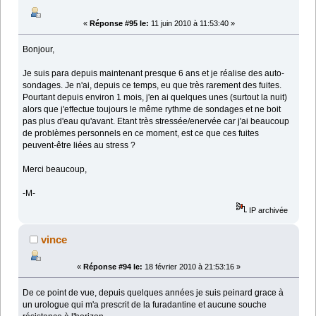
«
Réponse #95 le:
11 juin 2010 à 11:53:40 »
Bonjour,
Je suis para depuis maintenant presque 6 ans et je réalise des auto-
sondages. Je n'ai, depuis ce temps, eu que très rarement des fuites.
Pourtant depuis environ 1 mois, j'en ai quelques unes (surtout la nuit)
alors que j'effectue toujours le même rythme de sondages et ne boit
pas plus d'eau qu'avant. Etant très stressée/enervée car j'ai beaucoup
de problèmes personnels en ce moment, est ce que ces fuites
peuvent-être liées au stress ?
Merci beaucoup,
-M-
IP archivée
vince
«
Réponse #94 le:
18 février 2010 à 21:53:16 »
De ce point de vue, depuis quelques années je suis peinard grace à
un urologue qui m'a prescrit de la furadantine et aucune souche