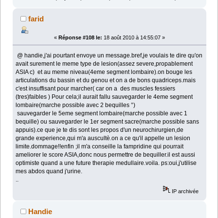
farid
«
Réponse #108 le:
18 août 2010 à 14:55:07 »
@ handie,j'ai pourtant envoye un message.bref,je voulais te dire qu'on
avait surement le meme type de lesion(assez severe,propablement
ASIA c) et au meme niveau(4eme segment lombaire).on bouge les
articulations du bassin et du genou et on a de bons quadriceps.mais
c'est insuffisant pour marcher( car on a des muscles fessiers
(tres)faibles ) Pour cela;il aurait fallu sauvegarder le 4eme segment
lombaire(marche possible avec 2 bequilles °)
sauvegarder le 5eme segment lombaire(marche possible avec 1
bequille) ou sauvegarder le 1er segment sacre(marche possible sans
appuis).ce que je te dis sont les propos d'un neurochirurgien,de
grande experience,qui m'a auscultè.on a ce qu'il appelle un lesion
limite.dommage!!enfin ;il m'a conseille la fampridine qui pourrait
ameliorer le score ASIA,donc nous permettre de bequiller.il est aussi
optimiste quand a une future therapie medullaire.voila. ps:oui,j'utilise
mes abdos quand j'urine.
..
IP archivée
Handie