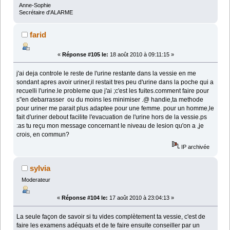
Anne-Sophie
Secrétaire d'ALARME
farid
«
Réponse #105 le:
18 août 2010 à 09:11:15 »
j'ai deja controle le reste de l'urine restante dans la vessie en me
sondant apres avoir uriner,il restait tres peu d'urine dans la poche qui a
recuelli l'urine.le probleme que j'ai ;c'est les fuites.comment faire pour
s"en debarrasser ou du moins les minimiser .@ handie,ta methode
pour uriner me parait plus adaptee pour une femme. pour un homme,le
fait d'uriner debout facilite l'evacuation de l'urine hors de la vessie.ps
:as tu reçu mon message concernant le niveau de lesion qu'on a ,je
crois, en commun?
IP archivée
sylvia
Moderateur
«
Réponse #104 le:
17 août 2010 à 23:04:13 »
La seule façon de savoir si tu vides complètement ta vessie, c'est de
faire les examens adéquats et de te faire ensuite conseiller par un