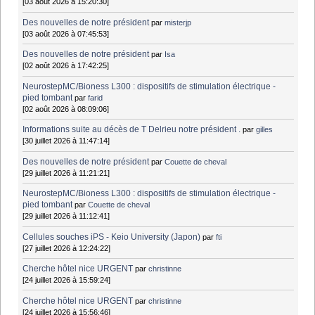
[03 août 2026 à 15:20:30]
Des nouvelles de notre président
par
misterjp
[03 août 2026 à 07:45:53]
Des nouvelles de notre président
par
Isa
[02 août 2026 à 17:42:25]
NeurostepMC/Bioness L300 : dispositifs de stimulation électrique -
pied tombant
par
farid
[02 août 2026 à 08:09:06]
Informations suite au décès de T Delrieu notre président .
par
gilles
[30 juillet 2026 à 11:47:14]
Des nouvelles de notre président
par
Couette de cheval
[29 juillet 2026 à 11:21:21]
NeurostepMC/Bioness L300 : dispositifs de stimulation électrique -
pied tombant
par
Couette de cheval
[29 juillet 2026 à 11:12:41]
Cellules souches iPS - Keio University (Japon)
par
fti
[27 juillet 2026 à 12:24:22]
Cherche hôtel nice URGENT
par
christinne
[24 juillet 2026 à 15:59:24]
Cherche hôtel nice URGENT
par
christinne
[24 juillet 2026 à 15:56:46]