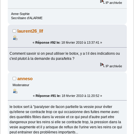
IP archivée
Anne-Sophie
Secrétaire d'ALARME
laurent26_llf
«
Réponse #92 le:
18 février 2010 à 13:37:41 »
Comment savoir si on peut utiliser le botox, y a t il des indications ou
c'est plutot à la demande du para/tetra ?
IP archivée
anneso
Moderateur
«
Réponse #91 le:
18 février 2010 à 11:20:52 »
le botox sert à "paralyser de facon partielle ta vessie pour éviter
qu'ellene se contracte trop ce qui occasionne des fuites meme avec
des quantités fibles dans la vessie et ce qui peut d'autre part etre
dangereux pour tes reins si elle se contracte trop, la pression dans la
vesie augmente et il y arisque de reflux de l'urine vers les reins ce qui
peut entrainer des problèmes importants...