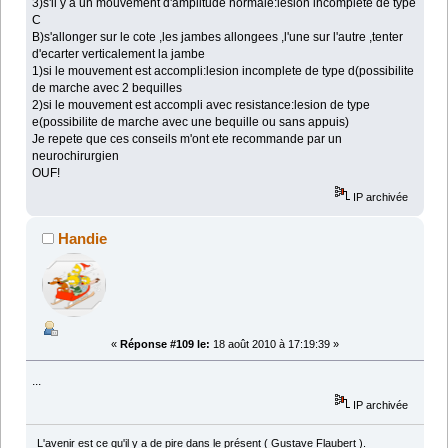
3)s'il y a un mouvement d'amplitude normale:lesion incomplete de type
C
B)s'allonger sur le cote ,les jambes allongees ,l'une sur l'autre ,tenter
d'ecarter verticalement la jambe
1)si le mouvement est accompli:lesion incomplete de type d(possibilite
de marche avec 2 bequilles
2)si le mouvement est accompli avec resistance:lesion de type
e(possibilite de marche avec une bequille ou sans appuis)
Je repete que ces conseils m'ont ete recommande par un
neurochirurgien
OUF!
IP archivée
Handie
«
Réponse #109 le:
18 août 2010 à 17:19:39 »
...
IP archivée
L'avenir est ce qu'il y a de pire dans le présent ( Gustave Flaubert ).