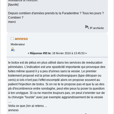
résistance à l'horizon.
[/quote]
Depuis combien d'années prends tu la Furadentine ? Tous les jours ?
Combien ?
merci
IP archivée
anneso
Moderateur
«
Réponse #93 le:
18 février 2010 à 13:45:53 »
le botox est de pklus en plus utilisé dans les services de reeducation
périnéales. L'indication est une spasticité importante qui provoque des
fuites même quand il y a peu d'urines sans la vessie. Le premier
traitement proposé est la prise anti cholinergiques (type ditropan ou
ceris).si iols n'ont pas l'effet escompté alors on propose souvent au
patient l'injection de botox. Si on ne te le propose pas et que tu as des
pb d'incontinence entre sondaghe, peut etre peux tu poser la question
à ton urolggue. Si ca ne marche toujours pas, on peut s'orienter sur de
la chirurgie "lourde" avec par exemple aggrandissement de la vessie
....
Voila ce que j'en ai retenu ...
anneso