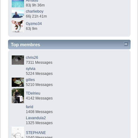
Arnaud
83j 9h 36m
charlieboy
66j 21h 41m
Gyzmo34
63j 9m
Top membres
chris26
7311 Messages
sylvia
5224 Messages
gilles
5210 Messages
TDelrieu
4142 Messages
farid
1408 Messages
Lavandula2
1325 Messages
STEPHANE
1040 Messages