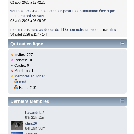
[02 août 2026 à 17:42:25]
NeurostepMC/Bioness L300 : dispositifs de stimulation électrique -
pied tombant
par
farid
[02 août 2026 à 08:09:06]
Informations suite au décès de T Delrieu notre président .
par
gilles
[30 juillet 2026 à 11:47:14]
Qui est en ligne
Invités: 727
Robots: 10
Caché: 0
Membres: 1
Membres en ligne
:
mad
Baidu (10)
Derniers Membres
Lavandula2
93j 21h 11m
chris26
84j 19h 56m