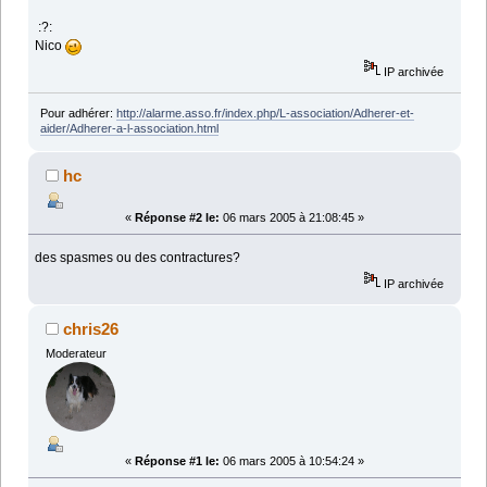
:?:
Nico
IP archivée
Pour adhérer:
http://alarme.asso.fr/index.php/L-association/Adherer-et-
aider/Adherer-a-l-association.html
hc
«
Réponse #2 le:
06 mars 2005 à 21:08:45 »
des spasmes ou des contractures?
IP archivée
chris26
Moderateur
«
Réponse #1 le:
06 mars 2005 à 10:54:24 »