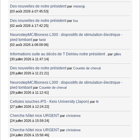
Des nouvelles de notre président
par
misterjp
[03 août 2026 à 07:45:53]
Des nouvelles de notre président
par
Isa
[02 août 2026 à 17:42:25]
NeurostepMC/Bioness L300 : dispositifs de stimulation électrique -
pied tombant
par
farid
[02 août 2026 à 08:09:06]
Informations suite au décès de T Delrieu notre président .
par
gilles
[30 juillet 2026 à 11:47:14]
Des nouvelles de notre président
par
Couette de cheval
[29 juillet 2026 à 11:21:21]
NeurostepMC/Bioness L300 : dispositifs de stimulation électrique -
pied tombant
par
Couette de cheval
[29 juillet 2026 à 11:12:41]
Cellules souches iPS - Keio University (Japon)
par
fti
[27 juillet 2026 à 12:24:22]
Cherche hôtel nice URGENT
par
christinne
[24 juillet 2026 à 15:59:24]
Cherche hôtel nice URGENT
par
christinne
[24 juillet 2026 à 15:56:46]