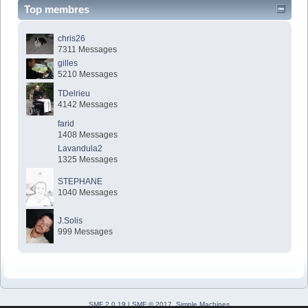
Top membres
chris26
7311 Messages
gilles
5210 Messages
TDelrieu
4142 Messages
farid
1408 Messages
Lavandula2
1325 Messages
STEPHANE
1040 Messages
J.Solis
999 Messages
SMF 2.0.19
|
SMF © 2017
,
Simple Machines