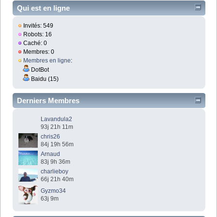
Qui est en ligne
Invités: 549
Robots: 16
Caché: 0
Membres: 0
Membres en ligne
:
DotBot
Baidu (15)
Derniers Membres
Lavandula2
93j 21h 11m
chris26
84j 19h 56m
Arnaud
83j 9h 36m
charlieboy
66j 21h 40m
Gyzmo34
63j 9m