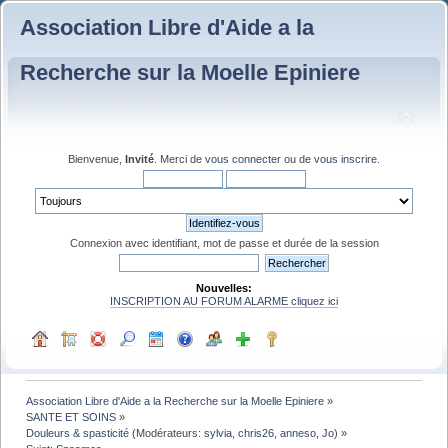
Association Libre d'Aide a la
Recherche sur la Moelle Epiniere
Bienvenue,
Invité
. Merci de
vous connecter
ou de
vous inscrire
.
Connexion avec identifiant, mot de passe et durée de la session
Nouvelles:
INSCRIPTION AU FORUM ALARME cliquez ici
Association Libre d'Aide a la Recherche sur la Moelle Epiniere
»
SANTE ET SOINS
»
Douleurs & spasticité
(Modérateurs:
sylvia
,
chris26
,
anneso
,
Jo
) »