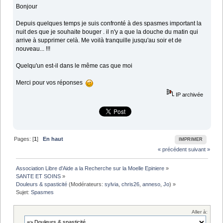
Bonjour
Depuis quelques temps je suis confronté à des spasmes important la
nuit des que je souhaite bouger . il n'y a que la douche du matin qui
arrive à supprimer celà. Me voilà tranquille jusqu'au soir et de
nouveau... !!!
Quelqu'un est-il dans le même cas que moi
Merci pour vos réponses
IP archivée
Pages: [
1
]
En haut
IMPRIMER
« précédent
suivant »
Association Libre d'Aide a la Recherche sur la Moelle Epiniere
»
SANTE ET SOINS
»
Douleurs & spasticité
(Modérateurs:
sylvia
,
chris26
,
anneso
,
Jo
) »
Sujet:
Spasmes
Aller à: