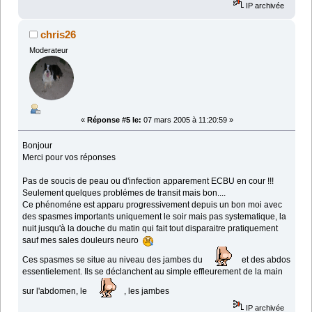
IP archivée
chris26
Moderateur
«
Réponse #5 le:
07 mars 2005 à 11:20:59 »
Bonjour
Merci pour vos réponses
Pas de soucis de peau ou d'infection apparement ECBU en cour !!!
Seulement quelques problémes de transit mais bon....
Ce phénoméne est apparu progressivement depuis un bon moi avec
des spasmes importants uniquement le soir mais pas systematique, la
nuit jusqu'à la douche du matin qui fait tout disparaitre pratiquement
sauf mes sales douleurs neuro
Ces spasmes se situe au niveau des jambes du
et des abdos
essentielement. Ils se déclanchent au simple effleurement de la main
sur l'abdomen, le
, les jambes
IP archivée