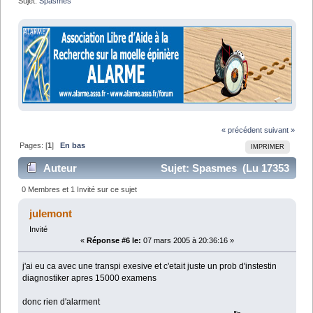
Sujet:
Spasmes
« précédent
suivant »
Pages: [
1
]
En bas
IMPRIMER
Auteur
Sujet: Spasmes (Lu 17353
fois)
0 Membres et 1 Invité sur ce sujet
julemont
Invité
«
Réponse #6 le:
07 mars 2005 à 20:36:16 »
j'ai eu ca avec une transpi exesive et c'etait juste un prob d'instestin
diagnostiker apres 15000 examens
donc rien d'alarment