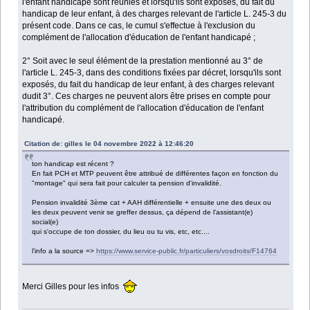
l'enfant handicapé sont réunies et lorsqu'ils sont exposés, du fait du
handicap de leur enfant, à des charges relevant de l'article L. 245-3 du
présent code. Dans ce cas, le cumul s'effectue à l'exclusion du
complément de l'allocation d'éducation de l'enfant handicapé ;
2° Soit avec le seul élément de la prestation mentionné au 3° de
l'article L. 245-3, dans des conditions fixées par décret, lorsqu'ils sont
exposés, du fait du handicap de leur enfant, à des charges relevant
dudit 3°. Ces charges ne peuvent alors être prises en compte pour
l'attribution du complément de l'allocation d'éducation de l'enfant
handicapé.
Citation de: gilles le 04 novembre 2022 à 12:46:20
ton handicap est récent ?
En fait PCH et MTP peuvent être attribué de différentes façon en fonction du
"montage" qui sera fait pour calculer ta pension d'invalidité.
Pension invalidité 3ème cat + AAH différentielle + ensuite une des deux ou
les deux peuvent venir se greffer dessus, ça dépend de l'assistant(e)
social(e)
qui s'occupe de ton dossier, du lieu ou tu vis, etc, etc....
l'info a la source =>
https://www.service-public.fr/particuliers/vosdroits/F14764
Merci Gilles pour les infos