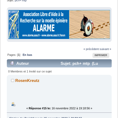
Sujet:
pch+ mtp
« précédent
suivant »
Pages: [
1
]
En bas
IMPRIMER
Auteur
Sujet: pch+ mtp (Lu
23810 fois)
0 Membres et 1 Invité sur ce sujet
RosenKreutz
«
Réponse #15 le:
16 novembre 2022 à 19:18:56 »