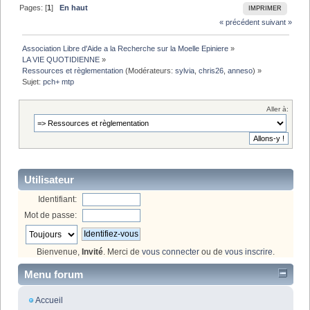
Pages: [
1
]
En haut
IMPRIMER
« précédent
suivant »
Association Libre d'Aide a la Recherche sur la Moelle Epiniere
»
LA VIE QUOTIDIENNE
»
Ressources et règlementation
(Modérateurs:
sylvia
,
chris26
,
anneso
) »
Sujet:
pch+ mtp
Aller à:
Utilisateur
Identifiant:
Mot de passe:
Bienvenue,
Invité
. Merci de
vous connecter
ou de
vous inscrire
.
Menu forum
Accueil