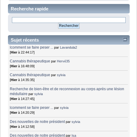
Recherche rapide
Sujet récents
lcomment se faire peser ...
par
Lavandula2
[
Hier
à 22:44:17]
Cannabis thérapeutique
par
Hervé35
[
Hier
à 16:48:09]
Cannabis thérapeutique
par
sylvia
[
Hier
à 14:35:35]
Recherche de bien-être et de reconnexion au corps après une lésion
médullaire
par
sylvia
[
Hier
à 14:27:45]
lcomment se faire peser ...
par
sylvia
[
Hier
à 14:20:29]
Des nouvelles de notre président
par
sylvia
[
Hier
à 14:12:58]
Des nouvelles de notre président
par
Isa