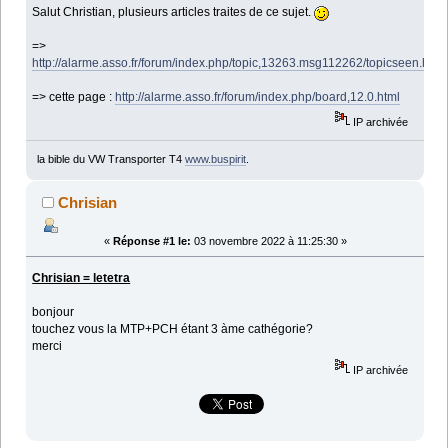
Salut Christian, plusieurs articles traites de ce sujet.
=>
http://alarme.asso.fr/forum/index.php/topic,13263.msg112262/topicseen.htm
=> cette page :
http://alarme.asso.fr/forum/index.php/board,12.0.html
IP archivée
la bible du VW Transporter T4
www.buspirit
.
Chrisian
«
Réponse #1 le:
03 novembre 2022 à 11:25:30 »
Chrisian = letetra
bonjour
touchez vous la MTP+PCH étant 3 àme cathégorie?
merci
IP archivée