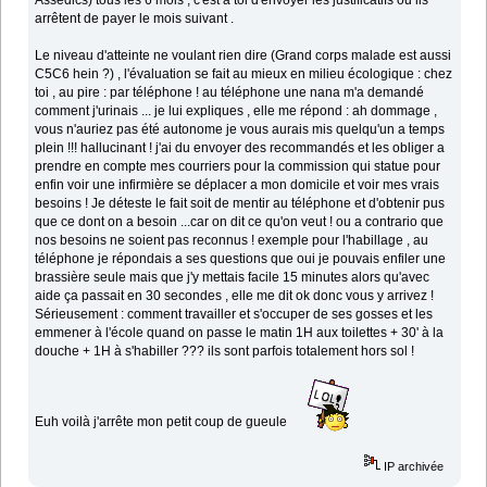
arrêtent de payer le mois suivant .
Le niveau d'atteinte ne voulant rien dire (Grand corps malade est aussi
C5C6 hein ?) , l'évaluation se fait au mieux en milieu écologique : chez
toi , au pire : par téléphone ! au téléphone une nana m'a demandé
comment j'urinais ... je lui expliques , elle me répond : ah dommage ,
vous n'auriez pas été autonome je vous aurais mis quelqu'un a temps
plein !!! hallucinant ! j'ai du envoyer des recommandés et les obliger a
prendre en compte mes courriers pour la commission qui statue pour
enfin voir une infirmière se déplacer a mon domicile et voir mes vrais
besoins ! Je déteste le fait soit de mentir au téléphone et d'obtenir pus
que ce dont on a besoin ...car on dit ce qu'on veut ! ou a contrario que
nos besoins ne soient pas reconnus ! exemple pour l'habillage , au
téléphone je répondais a ses questions que oui je pouvais enfiler une
brassière seule mais que j'y mettais facile 15 minutes alors qu'avec
aide ça passait en 30 secondes , elle me dit ok donc vous y arrivez !
Sérieusement : comment travailler et s'occuper de ses gosses et les
emmener à l'école quand on passe le matin 1H aux toilettes + 30' à la
douche + 1H à s'habiller ??? ils sont parfois totalement hors sol !
Euh voilà j'arrête mon petit coup de gueule
IP archivée