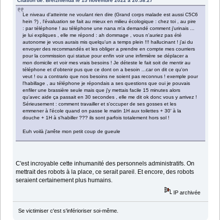
Citation de: Breizhfenua le 15 novembre 2022 à 20:58:27
Le niveau d'atteinte ne voulant rien dire (Grand corps malade est aussi C5C6
hein ?) , l'évaluation se fait au mieux en milieu écologique : chez toi , au pire
: par téléphone ! au téléphone une nana m'a demandé comment j'urinais ...
je lui expliques , elle me répond : ah dommage , vous n'auriez pas été
autonome je vous aurais mis quelqu'un a temps plein !!! hallucinant ! j'ai du
envoyer des recommandés et les obliger a prendre en compte mes courriers
pour la commission qui statue pour enfin voir une infirmière se déplacer a
mon domicile et voir mes vrais besoins ! Je déteste le fait soit de mentir au
téléphone et d'obtenir pus que ce dont on a besoin ...car on dit ce qu'on
veut ! ou a contrario que nos besoins ne soient pas reconnus ! exemple pour
l'habillage , au téléphone je répondais a ses questions que oui je pouvais
enfiler une brassière seule mais que j'y mettais facile 15 minutes alors
qu'avec aide ça passait en 30 secondes , elle me dit ok donc vous y arrivez !
Sérieusement : comment travailler et s'occuper de ses gosses et les
emmener à l'école quand on passe le matin 1H aux toilettes + 30' à la
douche + 1H à s'habiller ??? ils sont parfois totalement hors sol !
Euh voilà j'arrête mon petit coup de gueule
C'est incroyable cette inhumanité des personnels administratifs. On
mettrait des robots à la place, ce serait pareil. Et encore, des robots
seraient certainement plus humains.
IP archivée
Se victimiser c'est s'inférioriser soi-même.