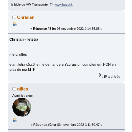
la bible du VW Transporter T4
www.buspirit
.
Chrisian
«
Réponse #3 le:
03 novembre 2022 à 14:55:08 »
Chrisian = letetra
merci glles
étant tetra c5,c6 je me demande si j'aurais un complément PCH en
plus de ma MTP
IP archivée
gilles
Administrateur
«
Réponse #2 le:
03 novembre 2022 à 11:50:47 »