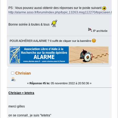
PS : Vous pouvez aussi obtenir des réponses sur le poste suivant
http://alarme.asso.fr/forum/index.php/topic,13263.msg112270/topicseen.htm
Bonne soirée à toutes & tous
IP archivée
POUR ADHÉRER A ALARME ? Il suffit de cliquer sur la bannière
Chrisian
«
Réponse #5 le:
05 novembre 2022 à 20:50:36 »
Chrisian = letetra
merci gilles
on se connait , je suis "letetra"