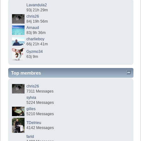
Lavandula2
93j 21h 29m
chris26
84j 19h 56m
Arnaud
83j 9h 36m
charlieboy
66j 21h 41m
Gyzmo34
63j 9m
Top membres
chris26
7311 Messages
sylvia
5224 Messages
gilles
5210 Messages
TDelrieu
4142 Messages
farid