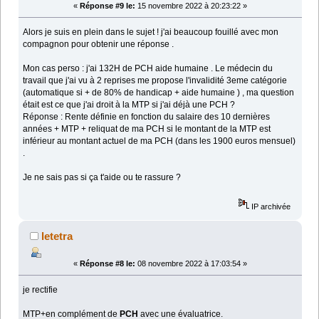
«
Réponse #9 le:
15 novembre 2022 à 20:23:22 »
Alors je suis en plein dans le sujet ! j'ai beaucoup fouillé avec mon
compagnon pour obtenir une réponse .
Mon cas perso : j'ai 132H de PCH aide humaine . Le médecin du
travail que j'ai vu à 2 reprises me propose l'invalidité 3eme catégorie
(automatique si + de 80% de handicap + aide humaine ) , ma question
était est ce que j'ai droit à la MTP si j'ai déjà une PCH ?
Réponse : Rente définie en fonction du salaire des 10 dernières
années + MTP + reliquat de ma PCH si le montant de la MTP est
inférieur au montant actuel de ma PCH (dans les 1900 euros mensuel)
.
Je ne sais pas si ça t'aide ou te rassure ?
IP archivée
letetra
«
Réponse #8 le:
08 novembre 2022 à 17:03:54 »
je rectifie
MTP+en complément de
PCH
avec une évaluatrice.