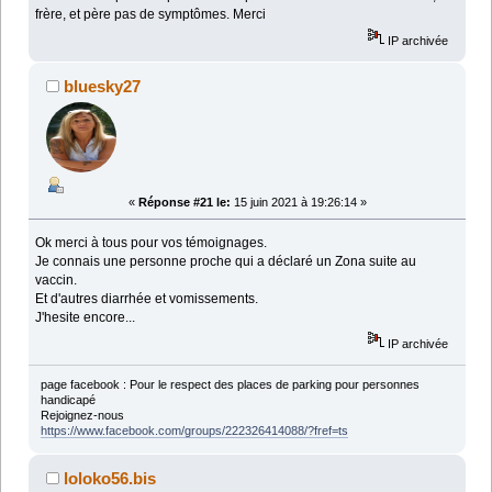
frère, et père pas de symptômes. Merci
IP archivée
bluesky27
«
Réponse #21 le:
15 juin 2021 à 19:26:14 »
Ok merci à tous pour vos témoignages.
Je connais une personne proche qui a déclaré un Zona suite au
vaccin.
Et d'autres diarrhée et vomissements.
J'hesite encore...
IP archivée
page facebook : Pour le respect des places de parking pour personnes
handicapé
Rejoignez-nous
https://www.facebook.com/groups/222326414088/?fref=ts
loloko56.bis