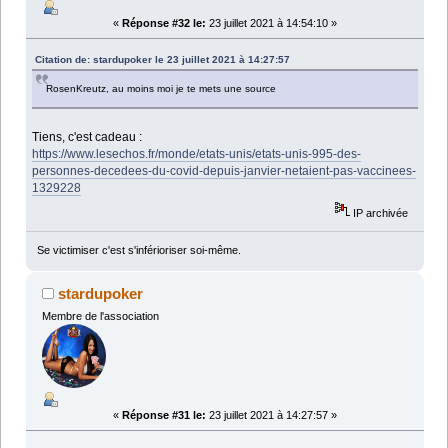
«
Réponse #32 le:
23 juillet 2021 à 14:54:10 »
Citation de: stardupoker le 23 juillet 2021 à 14:27:57
RosenKreutz, au moins moi je te mets une source
Tiens, c'est cadeau :
https://www.lesechos.fr/monde/etats-unis/etats-unis-995-des-
personnes-decedees-du-covid-depuis-janvier-netaient-pas-vaccinees-
1329228
IP archivée
Se victimiser c'est s'inférioriser soi-même.
stardupoker
Membre de l'association
«
Réponse #31 le:
23 juillet 2021 à 14:27:57 »