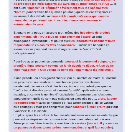
de prescrire les médicaments qui auraient pu lutter contre le virus
... ils
ont aussi
"muselé" et "réprimé" sévèrement tous les spécialistes
"libres"
(dont certains très qualifiés pourtant) qui voulaient s'exprimer et
réclamaient des débats, ne
laissant la parole qu'à ceux qui, comme
demandé, ne parlaient que du vaccin comme seul sauveur et
entretenaient la peur.
Et quand on a peur, on accepte tout, même des
injections de produit
expérimental où il n'y a plus de consentement éclairé
vu cette
propagande "hypnotique", et pour lequel
les laboratoires déclinent toute
responsabilité en cas d'effets secondaires
... même les banques et
assurances ne prennent pas en charge vu que ce "vaccin" n'est
qu'expérimental ...
Peut-être aussi peut-on se demander
pourquoi le personnel soignant, en
première ligne pourtant comme on le dit depuis le début, refuse de se
faire "vacciner" ? Que voient-ils donc réellement dans les hôpitaux ?
A une période, on nous gavait chaque jour du nombre de morts, du nombre
de patients en réanimation, du nombre de patients hospitalisés ...
maintenant, comme ce n'est plus le cas, ils ne nous parlent plus que de
"cas", c'est à dire des gens uniquement "positifs", qu'ils soient ou non
malades, et comme le nombre d'hospitalisés n'augmente pas, c'est donc
apparemment qu'ils ne sont pas malades ou alors très peu ...
alors, la peur
ils l'entretiennent
avec ce nombre de "cas astronomiques" de ce variant
plus contagieux mais pas dangereux, pour
continuer à faire croire
qu'il faut
"vacciner" tout le monde.
En plus, après les adultes, ils faut maintenant aussi vacciner les enfants (qui
pourtant ne risquaient rien comme ils le disaient au début) ; et puis une
3ème puis une 4ème injections vont être nécessaires (
ben oui, il y a encore
un paquet de doses toutes prêtes, commandées, et qu'il faut écouler
).