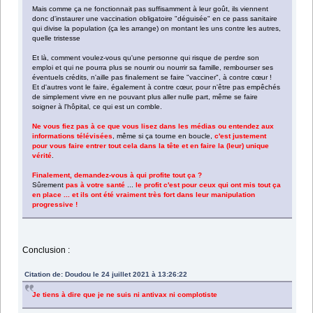
Mais comme ça ne fonctionnait pas suffisamment à leur goût, ils viennent
donc d'instaurer une vaccination obligatoire "déguisée" en ce pass sanitaire
qui divise la population (ça les arrange) on montant les uns contre les autres,
quelle tristesse
Et là, comment voulez-vous qu'une personne qui risque de perdre son
emploi et qui ne pourra plus se nourrir ou nourrir sa famille, rembourser ses
éventuels crédits, n'aille pas finalement se faire "vacciner", à contre cœur !
Et d'autres vont le faire, également à contre cœur, pour n'être pas empêchés
de simplement vivre en ne pouvant plus aller nulle part, même se faire
soigner à l'hôpital, ce qui est un comble.
Ne vous fiez pas à ce que vous lisez dans les médias ou entendez aux
informations télévisées
, même si ça tourne en boucle,
c'est justement
pour vous faire entrer tout cela dans la tête et en faire la (leur) unique
vérité
.
Finalement, demandez-vous à qui profite tout ça ?
Sûrement
pas à votre santé
...
le profit c'est pour ceux qui ont mis tout ça
en place ... et ils ont été vraiment très fort dans leur manipulation
progressive !
Conclusion :
Citation de: Doudou le 24 juillet 2021 à 13:26:22
Je tiens à dire que je ne suis ni antivax ni complotiste