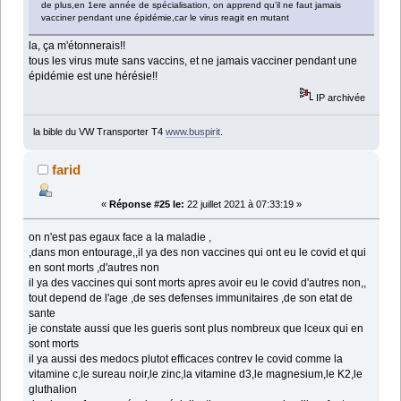
de plus,en 1ere année de spécialisation, on apprend qu’il ne faut jamais
vacciner pendant une épidémie,car le virus reagit en mutant
la, ça m'étonnerais!!
tous les virus mute sans vaccins, et ne jamais vacciner pendant une
épidémie est une hérésie!!
IP archivée
la bible du VW Transporter T4
www.buspirit
.
farid
«
Réponse #25 le:
22 juillet 2021 à 07:33:19 »
on n'est pas egaux face a la maladie ,
,dans mon entourage,,il ya des non vaccines qui ont eu le covid et qui
en sont morts ,d'autres non
il ya des vaccines qui sont morts apres avoir eu le covid d'autres non,,
tout depend de l'age ,de ses defenses immunitaires ,de son etat de
sante
je constate aussi que les gueris sont plus nombreux que lceux qui en
sont morts
il ya aussi des medocs plutot efficaces contrev le covid comme la
vitamine c,le sureau noir,le zinc,la vitamine d3,le magnesium,le K2,le
gluthalion