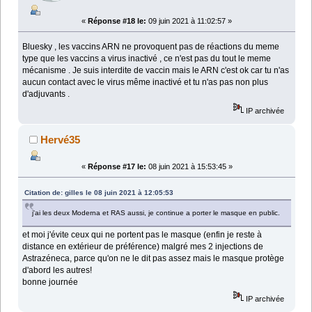
«
Réponse #18 le:
09 juin 2021 à 11:02:57 »
Bluesky , les vaccins ARN ne provoquent pas de réactions du meme
type que les vaccins a virus inactivé , ce n'est pas du tout le meme
mécanisme . Je suis interdite de vaccin mais le ARN c'est ok car tu n'as
aucun contact avec le virus même inactivé et tu n'as pas non plus
d'adjuvants .
IP archivée
Hervé35
«
Réponse #17 le:
08 juin 2021 à 15:53:45 »
Citation de: gilles le 08 juin 2021 à 12:05:53
j'ai les deux Moderna et RAS aussi, je continue a porter le masque en public.
et moi j'évite ceux qui ne portent pas le masque (enfin je reste à
distance en extérieur de préférence) malgré mes 2 injections de
Astrazéneca, parce qu'on ne le dit pas assez mais le masque protège
d'abord les autres!
bonne journée
IP archivée