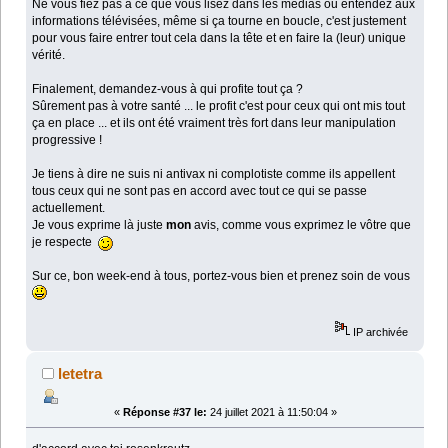
Ne vous fiez pas à ce que vous lisez dans les médias ou entendez aux
informations télévisées, même si ça tourne en boucle, c'est justement
pour vous faire entrer tout cela dans la tête et en faire la (leur) unique
vérité.
Finalement, demandez-vous à qui profite tout ça ?
Sûrement pas à votre santé ... le profit c'est pour ceux qui ont mis tout
ça en place ... et ils ont été vraiment très fort dans leur manipulation
progressive !
Je tiens à dire ne suis ni antivax ni complotiste comme ils appellent
tous ceux qui ne sont pas en accord avec tout ce qui se passe
actuellement.
Je vous exprime là juste
mon
avis, comme vous exprimez le vôtre que
je respecte
Sur ce, bon week-end à tous, portez-vous bien et prenez soin de vous
IP archivée
letetra
«
Réponse #37 le:
24 juillet 2021 à 11:50:04 »