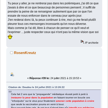
Tu peux y aller, je ne rentrerai pas dans les polémiques, j'ai dit ce que
j'avais à dire et ce que beaucoup de personnes pensent ; il suffit de
prendre la peine de se renseigner autrement que par ce que l'on
essaie de nous enfoncer dans le cerveau jour après jour.
J'en resterai donc là, tu peux continuer à rire, moi ça me ferait plutôt
pleurer tous ces mensonges incessants qu'on nous déverse.
Mais comme je l'ai dit, libre à chacun de penser ce qu'il veut et
l'exprimer ... juste respecter ceux qui n'ont pas la même vision que soi
IP archivée
RosenKreutz
«
Réponse #39 le:
24 juillet 2021 à 15:19:53 »
Citation de: Doudou le 24 juillet 2021 à 13:26:22
Cela fait 2 ans que la "propagande" médiatique réussit petit à petit à
instaurer la peur dans la population
en faisant tourner en boucle ces
"infos/pubs" sur le virus pour finalement
amener cette population à croire
que seule la vaccination pourra en venir à bout.
Pour pouvoir faire cela, ils ont tout d'abord bien sûr
interdit aux médecins