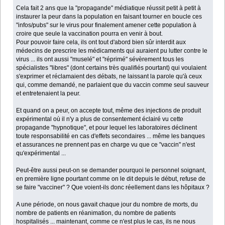
Cela fait 2 ans que la "propagande" médiatique réussit petit à petit à
instaurer la peur dans la population en faisant tourner en boucle ces
"infos/pubs" sur le virus pour finalement amener cette population à
croire que seule la vaccination pourra en venir à bout.
Pour pouvoir faire cela, ils ont tout d'abord bien sûr interdit aux
médecins de prescrire les médicaments qui auraient pu lutter contre le
virus ... ils ont aussi "muselé" et "réprimé" sévèrement tous les
spécialistes "libres" (dont certains très qualifiés pourtant) qui voulaient
s'exprimer et réclamaient des débats, ne laissant la parole qu'à ceux
qui, comme demandé, ne parlaient que du vaccin comme seul sauveur
et entretenaient la peur.
Et quand on a peur, on accepte tout, même des injections de produit
expérimental où il n'y a plus de consentement éclairé vu cette
propagande "hypnotique", et pour lequel les laboratoires déclinent
toute responsabilité en cas d'effets secondaires ... même les banques
et assurances ne prennent pas en charge vu que ce "vaccin" n'est
qu'expérimental ...
Peut-être aussi peut-on se demander pourquoi le personnel soignant,
en première ligne pourtant comme on le dit depuis le début, refuse de
se faire "vacciner" ? Que voient-ils donc réellement dans les hôpitaux ?
A une période, on nous gavait chaque jour du nombre de morts, du
nombre de patients en réanimation, du nombre de patients
hospitalisés ... maintenant, comme ce n'est plus le cas, ils ne nous