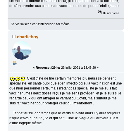
science et d'obtenir ce fameux recul, plutôt que de crier à la dictature,
de s'en prendre aux centres de vaccination ou de porter l'étoile jaune.
IP archivée
Se victimiser c'est s'inférioriser soi-même.
charlieboy
«
Réponse #29 le:
23 juillet 2021 à 13:46:29 »
C'est triste de lire certain membres plusieurs se pensent
spécialiste, en santé puplique et en infectiologie, la vaccination est une
question personnel certe, mais n'étant pas spécialiste je me suis fait
vacciner , mes deux doses reçus je me sens protéger , et je le suis si je
regarde ceux qui ont attraper le variant du Covid, mais surtout je me
suis fait vacciner pour protéger ceux qui m'entourent .
Tant et aussi longtemps que le vérus survivra alors il y aura toujours
risque d'avoir une 5* , 6* et qui sait ...une X* vague qui arrivera. C'est
d'une logique même