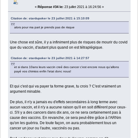
«
Réponse #34 le:
23 juillet 2021 à 16:24:56 »
Citation de: stardupoker le 23 juillet 2021 à 15:10:09
alors pour ma part je prends pas de risque
Une chose est sûre, il y a infiniment plus de risques de mourir du covid
que du vaccin, d'autant plus quand on est tétraplégique.
Citation de: stardupoker le 23 juillet 2021 à 14:27:57
et si dans 10ans leurs vaccin creé des cancer c'est encore nous qu'allons
payé vos chimios enfin l'etat donc nous!
Et qui c'est qui va payer ta forme grave, tu crois ? C'est vraiment un
argument minable.
De plus, il n'y a jamais eu d'effets secondaires à long terme avec
aucun vaccin, et il n'y a aucune raison qu'il en soit différent pour ceux-
ci. S'il y a des cancers dans dix ans, ce ne sera certainement pas à
cause des vaccins. En revanche, ce sera peut-être grâce à l'ARNm
qu'on les guérira. De toute façon, on aura probablement tous un
cancer un jour ou l'autre, vaccinés ou pas.