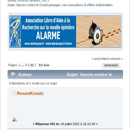
sylvia
,
chris26
,
anneso
,
Jo
) »
Sujet:
Vaccin contre le Covid partagez vos sensations & effets indésirables.
« précédent
suivant »
Pages:
1
...
4
5
[
6
]
7
En bas
IMPRIMER
Auteur
Sujet: Vaccin contre le
Covid partagez vos sensations & effets indésirables.
0 Membres et 1 Invité sur ce sujet
(Lu 149576 fois)
RosenKreutz
«
Réponse #41 le:
24 juillet 2021 à 16:12:40 »