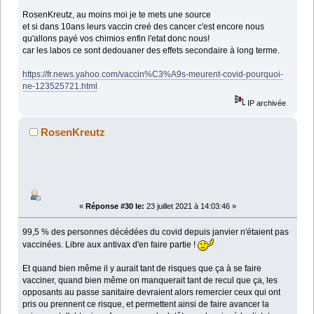
RosenKreutz, au moins moi je te mets une source
et si dans 10ans leurs vaccin creé des cancer c'est encore nous
qu'allons payé vos chimios enfin l'etat donc nous!
car les labos ce sont dedouaner des effets secondaire à long terme.
https://fr.news.yahoo.com/vaccin%C3%A9s-meurent-covid-pourquoi-
ne-123525721.html
IP archivée
RosenKreutz
«
Réponse #30 le:
23 juillet 2021 à 14:03:46 »
99,5 % des personnes décédées du covid depuis janvier n'étaient pas
vaccinées. Libre aux antivax d'en faire partie !
Et quand bien même il y aurait tant de risques que ça à se faire
vacciner, quand bien même on manquerait tant de recul que ça, les
opposants au passe sanitaire devraient alors remercier ceux qui ont
pris ou prennent ce risque, et permettent ainsi de faire avancer la