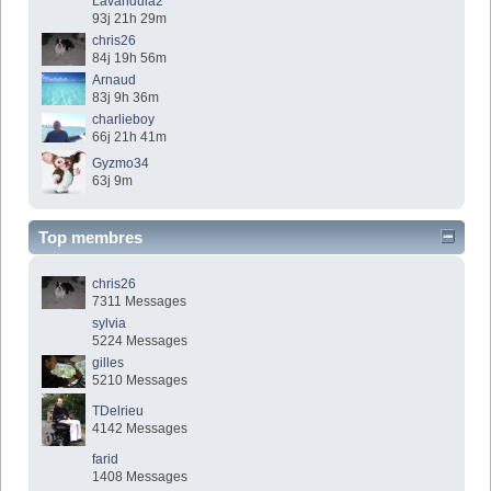
Lavandula2
93j 21h 29m
chris26
84j 19h 56m
Arnaud
83j 9h 36m
charlieboy
66j 21h 41m
Gyzmo34
63j 9m
Top membres
chris26
7311 Messages
sylvia
5224 Messages
gilles
5210 Messages
TDelrieu
4142 Messages
farid
1408 Messages