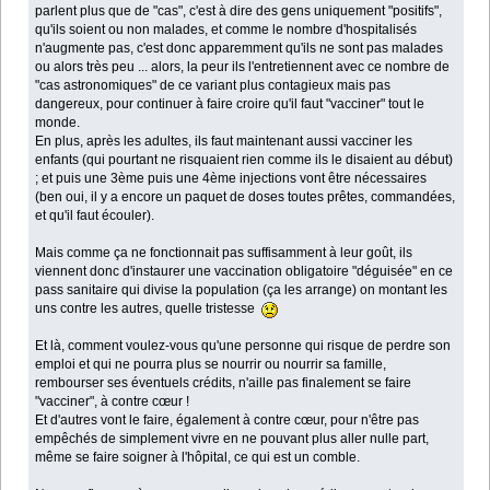
parlent plus que de "cas", c'est à dire des gens uniquement "positifs",
qu'ils soient ou non malades, et comme le nombre d'hospitalisés
n'augmente pas, c'est donc apparemment qu'ils ne sont pas malades
ou alors très peu ... alors, la peur ils l'entretiennent avec ce nombre de
"cas astronomiques" de ce variant plus contagieux mais pas
dangereux, pour continuer à faire croire qu'il faut "vacciner" tout le
monde.
En plus, après les adultes, ils faut maintenant aussi vacciner les
enfants (qui pourtant ne risquaient rien comme ils le disaient au début)
; et puis une 3ème puis une 4ème injections vont être nécessaires
(ben oui, il y a encore un paquet de doses toutes prêtes, commandées,
et qu'il faut écouler).
Mais comme ça ne fonctionnait pas suffisamment à leur goût, ils
viennent donc d'instaurer une vaccination obligatoire "déguisée" en ce
pass sanitaire qui divise la population (ça les arrange) on montant les
uns contre les autres, quelle tristesse
Et là, comment voulez-vous qu'une personne qui risque de perdre son
emploi et qui ne pourra plus se nourrir ou nourrir sa famille,
rembourser ses éventuels crédits, n'aille pas finalement se faire
"vacciner", à contre cœur !
Et d'autres vont le faire, également à contre cœur, pour n'être pas
empêchés de simplement vivre en ne pouvant plus aller nulle part,
même se faire soigner à l'hôpital, ce qui est un comble.