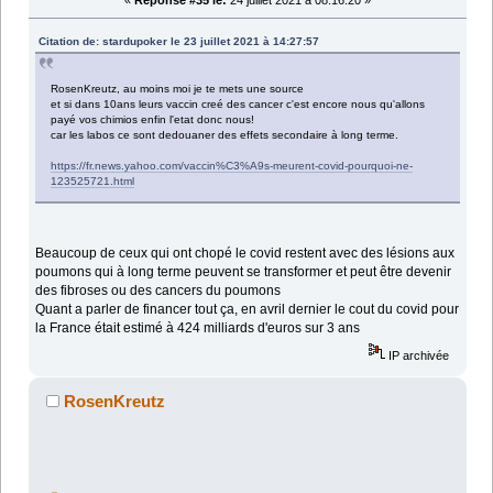
«
Réponse #35 le:
24 juillet 2021 à 08:16:20 »
Citation de: stardupoker le 23 juillet 2021 à 14:27:57
RosenKreutz, au moins moi je te mets une source
et si dans 10ans leurs vaccin creé des cancer c'est encore nous qu'allons
payé vos chimios enfin l'etat donc nous!
car les labos ce sont dedouaner des effets secondaire à long terme.
https://fr.news.yahoo.com/vaccin%C3%A9s-meurent-covid-pourquoi-ne-
123525721.html
Beaucoup de ceux qui ont chopé le covid restent avec des lésions aux
poumons qui à long terme peuvent se transformer et peut être devenir
des fibroses ou des cancers du poumons
Quant a parler de financer tout ça, en avril dernier le cout du covid pour
la France était estimé à 424 milliards d'euros sur 3 ans
IP archivée
RosenKreutz