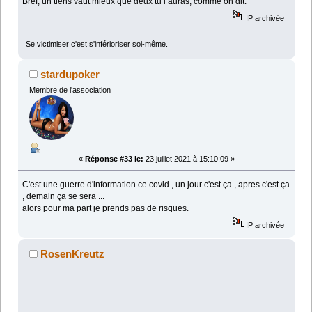
Bref, un tiens vaut mieux que deux tu l’auras, comme on dit.
IP archivée
Se victimiser c'est s'inférioriser soi-même.
stardupoker
Membre de l'association
«
Réponse #33 le:
23 juillet 2021 à 15:10:09 »
C'est une guerre d'information ce covid , un jour c'est ça , apres c'est ça
, demain ça se sera ...
alors pour ma part je prends pas de risques.
IP archivée
RosenKreutz