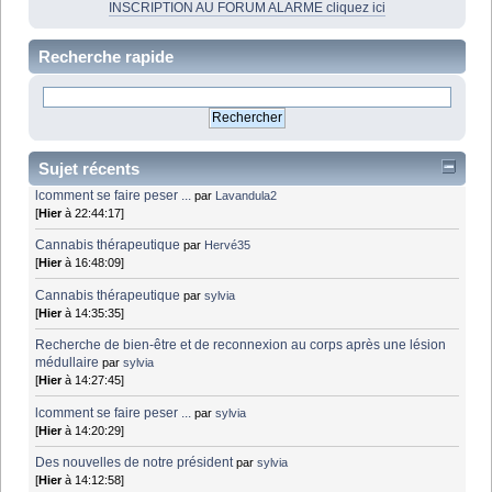
INSCRIPTION AU FORUM ALARME cliquez ici
Recherche rapide
Sujet récents
lcomment se faire peser ...
par
Lavandula2
[
Hier
à 22:44:17]
Cannabis thérapeutique
par
Hervé35
[
Hier
à 16:48:09]
Cannabis thérapeutique
par
sylvia
[
Hier
à 14:35:35]
Recherche de bien-être et de reconnexion au corps après une lésion
médullaire
par
sylvia
[
Hier
à 14:27:45]
lcomment se faire peser ...
par
sylvia
[
Hier
à 14:20:29]
Des nouvelles de notre président
par
sylvia
[
Hier
à 14:12:58]