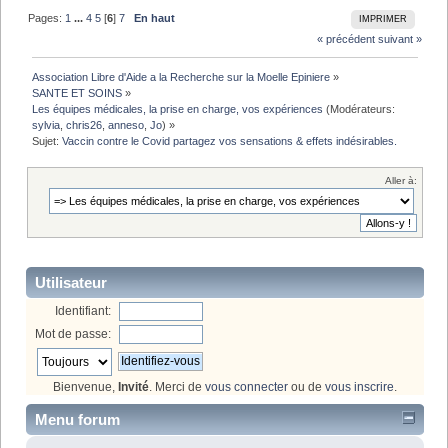
Pages:
1
...
4
5
[
6
]
7
En haut
IMPRIMER
« précédent
suivant »
Association Libre d'Aide a la Recherche sur la Moelle Epiniere
»
SANTE ET SOINS
»
Les équipes médicales, la prise en charge, vos expériences
(Modérateurs:
sylvia
,
chris26
,
anneso
,
Jo
) »
Sujet:
Vaccin contre le Covid partagez vos sensations & effets indésirables.
Aller à:
Utilisateur
Identifiant:
Mot de passe:
Bienvenue,
Invité
. Merci de
vous connecter
ou de
vous inscrire
.
Menu forum