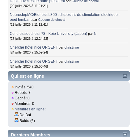
Des nouvelles de notre président
par
Couette de cheval
[29 juillet 2026 à 11:21:21]
NeurostepMC/Bioness L300 : dispositifs de stimulation électrique -
pied tombant
par
Couette de cheval
[29 juillet 2026 à 11:12:41]
Cellules souches iPS - Keio University (Japon)
par
fti
[27 juillet 2026 à 12:24:22]
Cherche hôtel nice URGENT
par
christinne
[24 juillet 2026 à 15:59:24]
Cherche hôtel nice URGENT
par
christinne
[24 juillet 2026 à 15:56:46]
Qui est en ligne
Invités: 540
Robots: 7
Caché: 0
Membres: 0
Membres en ligne
:
DotBot
Baidu (6)
Derniers Membres