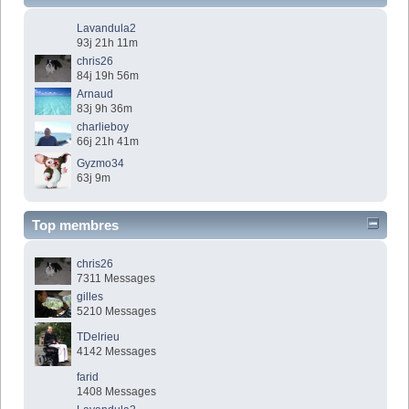
Lavandula2
93j 21h 11m
chris26
84j 19h 56m
Arnaud
83j 9h 36m
charlieboy
66j 21h 41m
Gyzmo34
63j 9m
Top membres
chris26
7311 Messages
gilles
5210 Messages
TDelrieu
4142 Messages
farid
1408 Messages