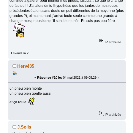
continué à galérer pour monter mes pneus, jusqu'à... ce que je change
de fauteuil ! J'ai alors émis l'hypothèse que les jantes de mes roues
précédentes étaient sans doute un poil différentes de la moyenne (plus
grandes ?), et maintenant, j'arrive toute seule comme une grande à
changer mes pneus lorsqu'il sont bien usés. En suis pas peu fière
.
IP archivée
Lavandula 2
Hervé35
«
Réponse #10 le:
04 mai 2021 à 09:08:29 »
un pneu bien monté
un pneu bien gonflé aussi
et ça roule
IP archivée
J.Solis