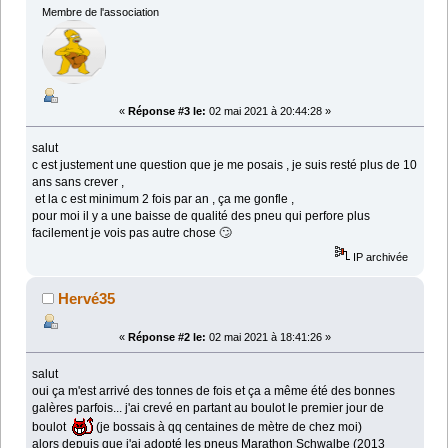
Membre de l'association
«
Réponse #3 le:
02 mai 2021 à 20:44:28 »
salut
c est justement une question que je me posais , je suis resté plus de 10
ans sans crever ,
et la c est minimum 2 fois par an , ça me gonfle ,
pour moi il y a une baisse de qualité des pneu qui perfore plus
facilement je vois pas autre chose 🙄
IP archivée
Hervé35
«
Réponse #2 le:
02 mai 2021 à 18:41:26 »
salut
oui ça m'est arrivé des tonnes de fois et ça a même été des bonnes
galères parfois... j'ai crevé en partant au boulot le premier jour de
boulot
(je bossais à qq centaines de mètre de chez moi)
alors depuis que j'ai adopté les pneus Marathon Schwalbe (2013