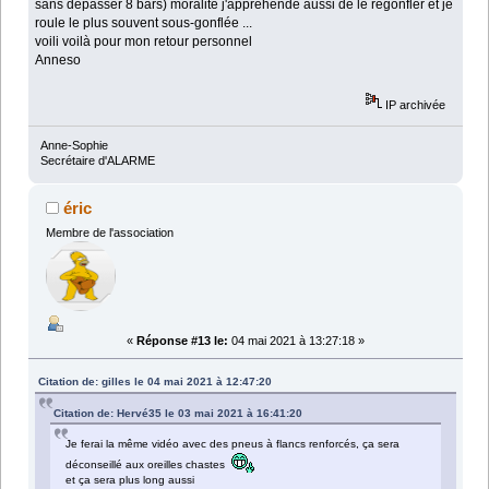
sans dépasser 8 bars) moralité j'appréhende aussi de le regonfler et je
roule le plus souvent sous-gonflée ...
voili voilà pour mon retour personnel
Anneso
IP archivée
Anne-Sophie
Secrétaire d'ALARME
éric
Membre de l'association
«
Réponse #13 le:
04 mai 2021 à 13:27:18 »
Citation de: gilles le 04 mai 2021 à 12:47:20
Citation de: Hervé35 le 03 mai 2021 à 16:41:20
Je ferai la même vidéo avec des pneus à flancs renforcés, ça sera
déconseillé aux oreilles chastes
et ça sera plus long aussi