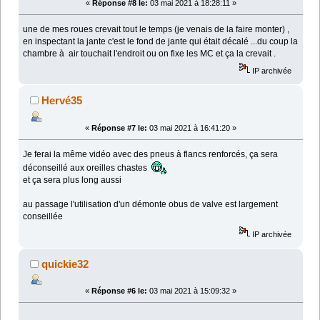
«
Réponse #8 le:
03 mai 2021 à 18:28:11 »
une de mes roues crevait tout le temps (je venais de la faire monter) ,
en inspectant la jante c'est le fond de jante qui était décalé ...du coup la
chambre à air touchait l'endroit ou on fixe les MC et ça la crevait .
IP archivée
Hervé35
«
Réponse #7 le:
03 mai 2021 à 16:41:20 »
Je ferai la même vidéo avec des pneus à flancs renforcés, ça sera
déconseillé aux oreilles chastes
et ça sera plus long aussi
au passage l'utilisation d'un démonte obus de valve est largement
conseillée
IP archivée
quickie32
«
Réponse #6 le:
03 mai 2021 à 15:09:32 »