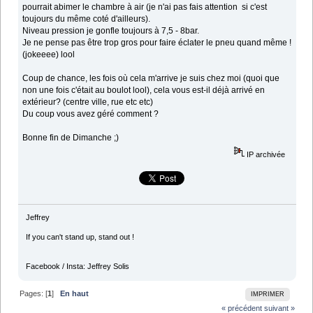
pourrait abimer le chambre à air (je n'ai pas fais attention si c'est
toujours du même coté d'ailleurs).
Niveau pression je gonfle toujours à 7,5 - 8bar.
Je ne pense pas être trop gros pour faire éclater le pneu quand même !
(jokeeee) lool
Coup de chance, les fois où cela m'arrive je suis chez moi (quoi que
non une fois c'était au boulot lool), cela vous est-il déjà arrivé en
extérieur? (centre ville, rue etc etc)
Du coup vous avez géré comment ?
Bonne fin de Dimanche ;)
IP archivée
Jeffrey
If you can't stand up, stand out !
Facebook / Insta: Jeffrey Solis
Pages: [
1
]
En haut
IMPRIMER
« précédent
suivant »