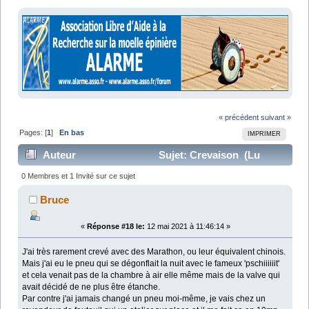
« précédent
suivant »
Pages: [
1
]
En bas
IMPRIMER
Auteur
Sujet: Crevaison (Lu
18430 fois)
0 Membres et 1 Invité sur ce sujet
Bruce
«
Réponse #18 le:
12 mai 2021 à 11:46:14 »
J'ai très rarement crevé avec des Marathon, ou leur équivalent chinois.
Mais j'ai eu le pneu qui se dégonflait la nuit avec le fameux 'pschiiiiiit'
et cela venait pas de la chambre à air elle même mais de la valve qui
avait décidé de ne plus être étanche.
Par contre j'ai jamais changé un pneu moi-même, je vais chez un