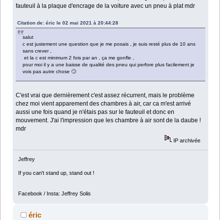
fauteuil à la plaque d'encrage de la voiture avec un pneu à plat mdr
Citation de: éric le 02 mai 2021 à 20:44:28
salut
c est justement une question que je me posais , je suis resté plus de 10 ans
sans crever ,
et la c est minimum 2 fois par an , ça me gonfle ,
pour moi il y a une baisse de qualité des pneu qui perfore plus facilement je
vois pas autre chose 🙄
C'est vrai que dernièrement c'est assez récurrent, mais le problème
chez moi vient apparement des chambres à air, car ca m'est arrivé
aussi une fois quand je n'étais pas sur le fauteuil et donc en
mouvement. J'ai l'impression que les chambre à air sont de la daube !
mdr
IP archivée
Jeffrey
If you can't stand up, stand out !
Facebook / Insta: Jeffrey Solis
éric