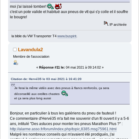
moi j'ai laissé tomber!
c'est un pote valide et habitué aux pneus de vtt qui s'y colle et il souffre
le bougre!
IP archivée
la bible du VW Transporter T4
www.buspirit
.
Lavandula2
Membre de l'association
«
Réponse #11 le:
04 mai 2021 à 09:14:02 »
Citation de: Hervé35 le 03 mai 2021 à 16:41:20
Je ferai la même vidéo avec des pneus à flancs renforcés, ça sera
déconseillé aux oreilles chastes
et ça sera plus long aussi
Bonjour, en particulier à tous les galériens du pneu de fauteuil !
Ce commentaire d'Hervé35 m'a fait me souvenir d'un fil ouvert il y a 5-6
ans, intitulé "Des astuces pour monter les pneus Marathon Plus ?" :
http://alarme.asso.fr/forum/index.php/topic,8385.msg75961.html
Malgré les nombreux conseils qui m'avaient été prodigués, j'ai