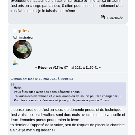
revendeur de fauteuil qui un atelier sur place et il me fait ça en 10mn,
c'est pris en charge par la sécu, 0 effort pour moi et honnêtement c'est
plus fiable que si je le faisais moi-même.
IP archivée
gilles
Administrateur
«
Réponse #17 le:
07 mai 2021 à 11:50:41 »
Citation de: mad le 06 mai 2021 à 20:05:23
Hello,
Vous êtes sur d'avoir des bons démonte pneus ?
J'ai aussi des marathons et je n'ai jamais eu de soucis pour les changer seul.
Pour les crevaisons c'est rare et je ne gonfle jamais à plus de 7 bars.
je pense aussi que c'est un souci de démonte pneus et de technique,
c'est vrais que les shwalbes sont durs mais avec du liquide vaisselle et
deux démontes pneus pour rentrer la lèvre
en dernier a l'opposé de la valve, peu de risques de pincer la chambre
a air, et je met 9 kg dedans!!