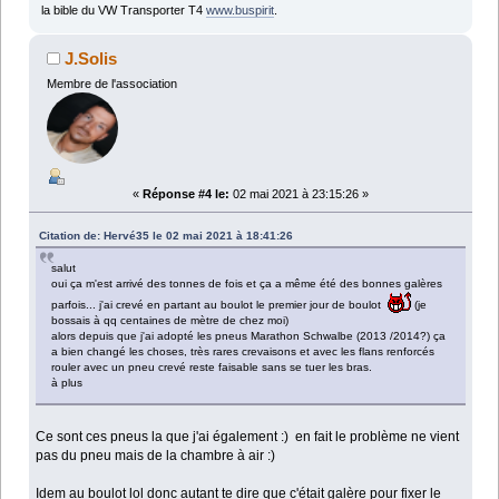
la bible du VW Transporter T4
www.buspirit
.
J.Solis
Membre de l'association
«
Réponse #4 le:
02 mai 2021 à 23:15:26 »
Citation de: Hervé35 le 02 mai 2021 à 18:41:26
salut
oui ça m'est arrivé des tonnes de fois et ça a même été des bonnes galères
parfois... j'ai crevé en partant au boulot le premier jour de boulot
(je
bossais à qq centaines de mètre de chez moi)
alors depuis que j'ai adopté les pneus Marathon Schwalbe (2013 /2014?) ça
a bien changé les choses, très rares crevaisons et avec les flans renforcés
rouler avec un pneu crevé reste faisable sans se tuer les bras.
à plus
Ce sont ces pneus la que j'ai également :) en fait le problème ne vient
pas du pneu mais de la chambre à air :)
Idem au boulot lol donc autant te dire que c'était galère pour fixer le