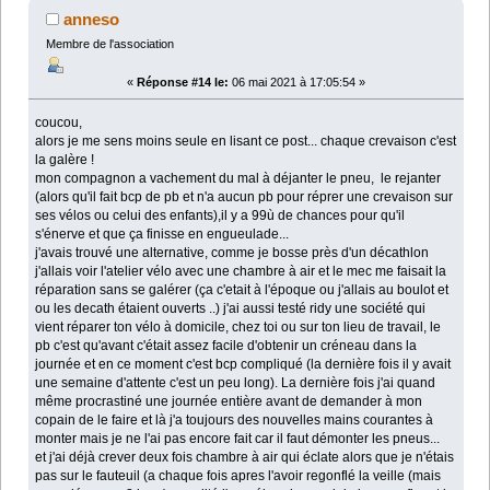
anneso
Membre de l'association
«
Réponse #14 le:
06 mai 2021 à 17:05:54 »
coucou,
alors je me sens moins seule en lisant ce post... chaque crevaison c'est
la galère !
mon compagnon a vachement du mal à déjanter le pneu, le rejanter
(alors qu'il fait bcp de pb et n'a aucun pb pour réprer une crevaison sur
ses vélos ou celui des enfants),il y a 99ù de chances pour qu'il
s'énerve et que ça finisse en engueulade...
j'avais trouvé une alternative, comme je bosse près d'un décathlon
j'allais voir l'atelier vélo avec une chambre à air et le mec me faisait la
réparation sans se galérer (ça c'etait à l'époque ou j'allais au boulot et
ou les decath étaient ouverts ..) j'ai aussi testé ridy une société qui
vient réparer ton vélo à domicile, chez toi ou sur ton lieu de travail, le
pb c'est qu'avant c'était assez facile d'obtenir un créneau dans la
journée et en ce moment c'est bcp compliqué (la dernière fois il y avait
une semaine d'attente c'est un peu long). La dernière fois j'ai quand
même procrastiné une journée entière avant de demander à mon
copain de le faire et là j'a toujours des nouvelles mains courantes à
monter mais je ne l'ai pas encore fait car il faut démonter les pneus...
et j'ai déjà crever deux fois chambre à air qui éclate alors que je n'étais
pas sur le fauteuil (a chaque fois apres l'avoir regonflé la veille (mais