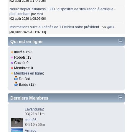
[02 août 2026 à 17:42:25]
NeurostepMC/Bioness L300 : dispositifs de stimulation électrique -
pied tombant
par
farid
[02 août 2026 à 08:09:06]
Informations suite au décès de T Delrieu notre président .
par
gilles
[30 juillet 2026 à 11:47:14]
Qui est en ligne
Invités: 693
Robots: 13
Caché: 0
Membres: 0
Membres en ligne
:
DotBot
Baidu (12)
Derniers Membres
Lavandula2
93j 21h 11m
chris26
84j 19h 56m
Arnaud