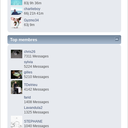
83j 9h 36m
charlieboy
66j 21h 41m
Gyzmo34
63j 9m
Top membres
chris26
7311 Messages
sylvia
5224 Messages
gilles
5210 Messages
TDelrieu
4142 Messages
farid
1408 Messages
Lavandula2
1325 Messages
STEPHANE
1040 Messages