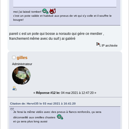
moi j'ai laissé tomber!
c'est un pote valide et habitué aux pneus de vtt qui s'y colle et il souffre le
bougre!
pareil c est un pote qui bosse a norauto qui gére ce merdier ,
franchement même avec du suif j ai galéré
IP archivée
gilles
Administrateur
«
Réponse #12 le:
04 mai 2021 à 12:47:20 »
Citation de: Hervé35 le 03 mai 2021 à 16:41:20
Je ferai la même vidéo avec des pneus à flancs renforcés, ça sera
déconseillé aux oreilles chastes
et ça sera plus long aussi