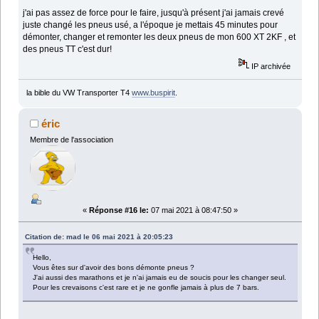
j'ai pas assez de force pour le faire, jusqu'à présent j'ai jamais crevé
juste changé les pneus usé, a l'époque je mettais 45 minutes pour
démonter, changer et remonter les deux pneus de mon 600 XT 2KF , et
des pneus TT c'est dur!
IP archivée
la bible du VW Transporter T4
www.buspirit
.
éric
Membre de l'association
«
Réponse #16 le:
07 mai 2021 à 08:47:50 »
Citation de: mad le 06 mai 2021 à 20:05:23
Hello,
Vous êtes sur d'avoir des bons démonte pneus ?
J'ai aussi des marathons et je n'ai jamais eu de soucis pour les changer seul.
Pour les crevaisons c'est rare et je ne gonfle jamais à plus de 7 bars.