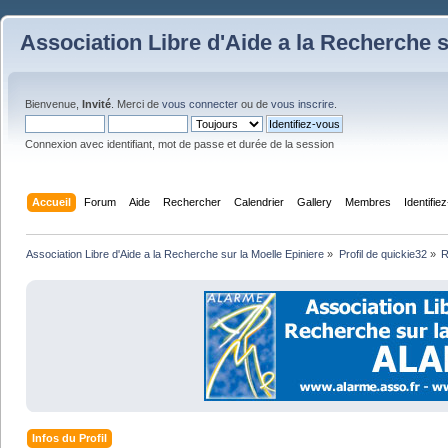
Association Libre d'Aide a la Recherche s
Bienvenue,
Invité
. Merci de
vous connecter
ou de
vous inscrire
.
Connexion avec identifiant, mot de passe et durée de la session
Accueil
Forum
Aide
Rechercher
Calendrier
Gallery
Membres
Identifie
Association Libre d'Aide a la Recherche sur la Moelle Epiniere
»
Profil de quickie32
»
R
Infos du Profil