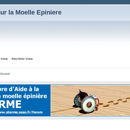
ur la Moelle Epiniere
z-vous
Inscrivez-vous
ésumé