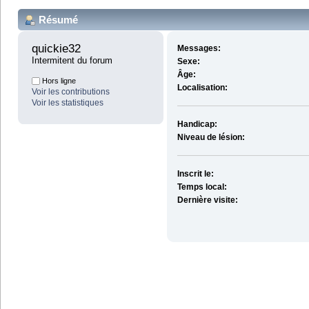
Résumé
quickie32 
Messages:
Intermitent du forum
Sexe:
Âge:
Hors ligne
Localisation:
Voir les contributions
Voir les statistiques
Handicap:
Niveau de lésion:
Inscrit le:
Temps local:
Dernière visite: