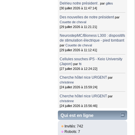
Delrieu notre président .
par
gilles
[30 juillet 2026 à 11:47:14]
Des nouvelles de notre président
par
Couette de cheval
[29 juillet 2026 à 11:21:21]
NeurostepMC/Bioness L300 : dispositifs
de stimulation électrique - pied tombant
par
Couette de cheval
[29 juillet 2026 à 11:12:41]
Cellules souches iPS - Keio University
(Japon)
par
fti
[27 juillet 2026 à 12:24:22]
Cherche hôtel nice URGENT
par
christinne
[24 juillet 2026 à 15:59:24]
Cherche hôtel nice URGENT
par
christinne
[24 juillet 2026 à 15:56:46]
Qui est en ligne
Invités: 742
Robots: 7