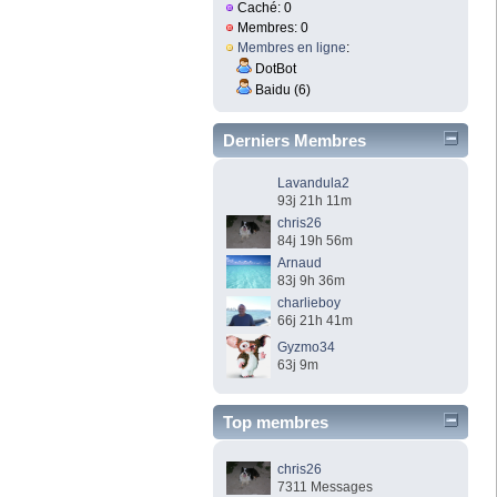
Caché: 0
Membres: 0
Membres en ligne
:
DotBot
Baidu (6)
Derniers Membres
Lavandula2
93j 21h 11m
chris26
84j 19h 56m
Arnaud
83j 9h 36m
charlieboy
66j 21h 41m
Gyzmo34
63j 9m
Top membres
chris26
7311 Messages