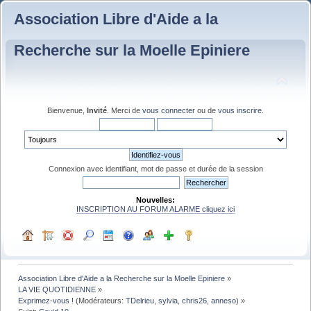
Association Libre d'Aide a la
Recherche sur la Moelle Epiniere
Bienvenue,
Invité
. Merci de
vous connecter
ou de
vous inscrire
.
Connexion avec identifiant, mot de passe et durée de la session
Nouvelles:
INSCRIPTION AU FORUM ALARME cliquez ici
Association Libre d'Aide a la Recherche sur la Moelle Epiniere
»
LA VIE QUOTIDIENNE
»
Exprimez-vous !
(Modérateurs:
TDelrieu
,
sylvia
,
chris26
,
anneso
) »