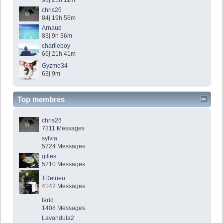
93j 21h 11m
chris26
84j 19h 56m
Arnaud
83j 9h 36m
charlieboy
66j 21h 41m
Gyzmo34
63j 9m
Top membres
chris26
7311 Messages
sylvia
5224 Messages
gilles
5210 Messages
TDelrieu
4142 Messages
farid
1408 Messages
Lavandula2