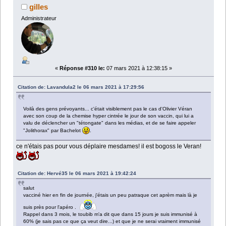
gilles
Administrateur
«
Réponse #310 le:
07 mars 2021 à 12:38:15 »
Citation de: Lavandula2 le 06 mars 2021 à 17:29:56
Voilà des gens prévoyants... c'était visiblement pas le cas d'Olivier Véran
avec son coup de la chemise hyper cintrée le jour de son vaccin, qui lui a
valu de déclencher un "tétongate" dans les médias, et de se faire appeler
"Jolithorax" par Bachelot
.
ce n'étais pas pour vous déplaire mesdames! il est bogoss le Veran!
Citation de: Hervé35 le 06 mars 2021 à 19:42:24
salut
vacciné hier en fin de journée, j'étais un peu patraque cet aprèm mais là je
suis près pour l'apéro .
Rappel dans 3 mois, le toubib m'a dit que dans 15 jours je suis immunisé à
60% (je sais pas ce que ça veut dire...) et que je ne serai vraiment immunisé