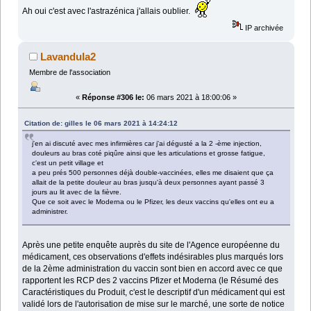
Ah oui c'est avec l'astrazénica j'allais oublier.
IP archivée
Lavandula2
Membre de l'association
«
Réponse #306 le:
06 mars 2021 à 18:00:06 »
Citation de: gilles le 06 mars 2021 à 14:24:12
j'en ai discuté avec mes infirmières car j'ai dégusté a la 2 -ème injection,
douleurs au bras coté piqûre ainsi que les articulations et grosse fatigue,
c'est un petit village et
a peu prés 500 personnes déjà double-vaccinées, elles me disaient que ça
allait de la petite douleur au bras jusqu'à deux personnes ayant passé 3
jours au lit avec de la fièvre.
Que ce soit avec le Moderna ou le Pfizer, les deux vaccins qu'elles ont eu a
administrer.
Après une petite enquête auprès du site de l'Agence européenne du
médicament, ces observations d'effets indésirables plus marqués lors
de la 2ème administration du vaccin sont bien en accord avec ce que
rapportent les RCP des 2 vaccins Pfizer et Moderna (le Résumé des
Caractéristiques du Produit, c'est le descriptif d'un médicament qui est
validé lors de l'autorisation de mise sur le marché, une sorte de notice