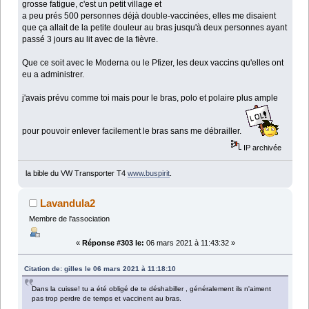
grosse fatigue, c'est un petit village et
a peu prés 500 personnes déjà double-vaccinées, elles me disaient
que ça allait de la petite douleur au bras jusqu'à deux personnes ayant
passé 3 jours au lit avec de la fièvre.
Que ce soit avec le Moderna ou le Pfizer, les deux vaccins qu'elles ont
eu a administrer.
j'avais prévu comme toi mais pour le bras, polo et polaire plus ample
pour pouvoir enlever facilement le bras sans me débrailler.
IP archivée
la bible du VW Transporter T4
www.buspirit
.
Lavandula2
Membre de l'association
«
Réponse #303 le:
06 mars 2021 à 11:43:32 »
Citation de: gilles le 06 mars 2021 à 11:18:10
Dans la cuisse! tu a été obligé de te déshabiller , généralement ils n'aiment
pas trop perdre de temps et vaccinent au bras.