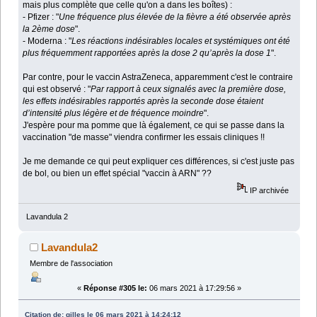
mais plus complète que celle qu'on a dans les boîtes) :
- Pfizer : "
Une fréquence plus élevée de la fièvre a été observée après
la 2ème dose
".
- Moderna : "
Les réactions indésirables locales et systémiques ont été
plus fréquemment rapportées après la dose 2 qu’après la dose 1
".
Par contre, pour le vaccin AstraZeneca, apparemment c'est le contraire
qui est observé : "
Par rapport à ceux signalés avec la première dose,
les effets indésirables rapportés après la seconde dose étaient
d’intensité plus légère et de fréquence moindre
".
J'espère pour ma pomme que là également, ce qui se passe dans la
vaccination "de masse" viendra confirmer les essais cliniques !!
Je me demande ce qui peut expliquer ces différences, si c'est juste pas
de bol, ou bien un effet spécial "vaccin à ARN" ??
IP archivée
Lavandula 2
Lavandula2
Membre de l'association
«
Réponse #305 le:
06 mars 2021 à 17:29:56 »
Citation de: gilles le 06 mars 2021 à 14:24:12