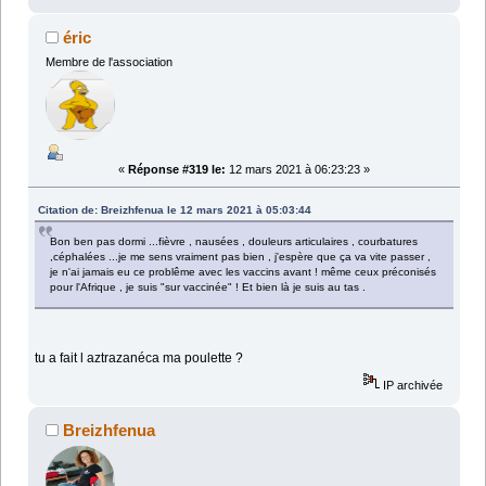
éric
Membre de l'association
«
Réponse #319 le:
12 mars 2021 à 06:23:23 »
Citation de: Breizhfenua le 12 mars 2021 à 05:03:44
Bon ben pas dormi ...fièvre , nausées , douleurs articulaires , courbatures
,céphalées ...je me sens vraiment pas bien , j'espère que ça va vite passer ,
je n'ai jamais eu ce problême avec les vaccins avant ! même ceux préconisés
pour l'Afrique , je suis "sur vaccinée" ! Et bien là je suis au tas .
tu a fait l aztrazanéca ma poulette ?
IP archivée
Breizhfenua