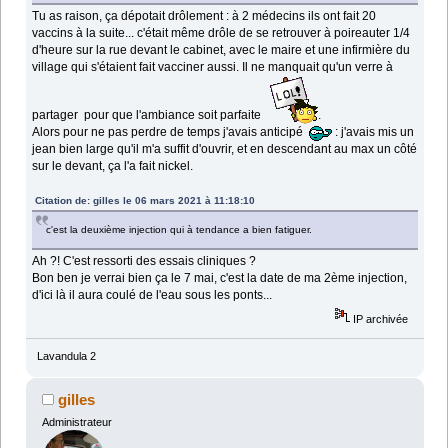
Tu as raison, ça dépotait drôlement : à 2 médecins ils ont fait 20
vaccins à la suite... c'était même drôle de se retrouver à poireauter 1/4
d'heure sur la rue devant le cabinet, avec le maire et une infirmière du
village qui s'étaient fait vacciner aussi. Il ne manquait qu'un verre à
partager pour que l'ambiance soit parfaite
.
Alors pour ne pas perdre de temps j'avais anticipé
: j'avais mis un
jean bien large qu'il m'a suffit d'ouvrir, et en descendant au max un côté
sur le devant, ça l'a fait nickel.
Citation de: gilles le 06 mars 2021 à 11:18:10
c'est la deuxième injection qui à tendance a bien fatiguer.
Ah ?! C'est ressorti des essais cliniques ?
Bon ben je verrai bien ça le 7 mai, c'est la date de ma 2ème injection,
d'ici là il aura coulé de l'eau sous les ponts...
IP archivée
Lavandula 2
gilles
Administrateur