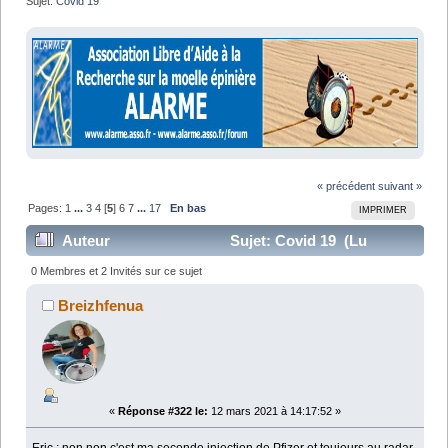
Sujet:
Covid 19
« précédent
suivant »
Pages:
1
...
3
4
[
5
]
6
7
...
17
En bas
IMPRIMER
Auteur
Sujet: Covid 19 (Lu
245999 fois)
0 Membres et 2 Invités sur ce sujet
Breizhfenua
«
Réponse #322 le:
12 mars 2021 à 14:17:52 »