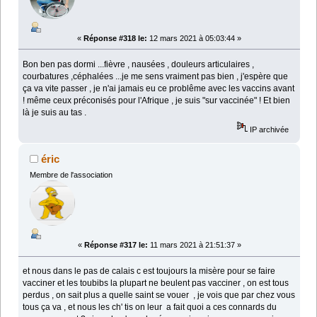
«
Réponse #318 le:
12 mars 2021 à 05:03:44 »
Bon ben pas dormi ...fièvre , nausées , douleurs articulaires ,
courbatures ,céphalées ...je me sens vraiment pas bien , j'espère que
ça va vite passer , je n'ai jamais eu ce problême avec les vaccins avant
! même ceux préconisés pour l'Afrique , je suis "sur vaccinée" ! Et bien
là je suis au tas .
IP archivée
éric
Membre de l'association
«
Réponse #317 le:
11 mars 2021 à 21:51:37 »
et nous dans le pas de calais c est toujours la misère pour se faire
vacciner et les toubibs la plupart ne beulent pas vacciner , on est tous
perdus , on sait plus a quelle saint se vouer , je vois que par chez vous
tous ça va , et nous les ch' tis on leur a fait quoi a ces connards du