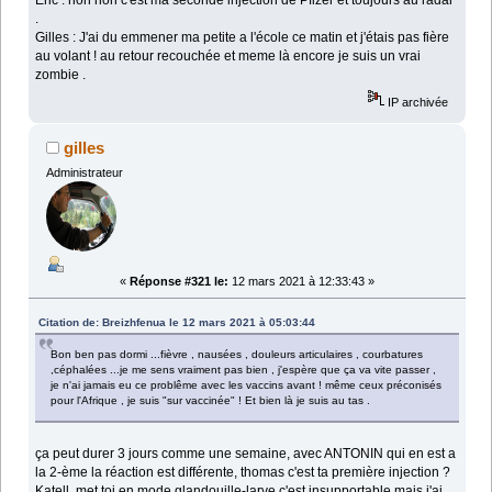
Eric : non non c'est ma seconde injection de Pfizer et toujours au radar
.
Gilles : J'ai du emmener ma petite a l'école ce matin et j'étais pas fière
au volant ! au retour recouchée et meme là encore je suis un vrai
zombie .
IP archivée
gilles
Administrateur
«
Réponse #321 le:
12 mars 2021 à 12:33:43 »
Citation de: Breizhfenua le 12 mars 2021 à 05:03:44
Bon ben pas dormi ...fièvre , nausées , douleurs articulaires , courbatures
,céphalées ...je me sens vraiment pas bien , j'espère que ça va vite passer ,
je n'ai jamais eu ce problême avec les vaccins avant ! même ceux préconisés
pour l'Afrique , je suis "sur vaccinée" ! Et bien là je suis au tas .
ça peut durer 3 jours comme une semaine, avec ANTONIN qui en est a
la 2-ème la réaction est différente, thomas c'est ta première injection ?
Katell, met toi en mode glandouille-larve c'est insupportable mais j'ai