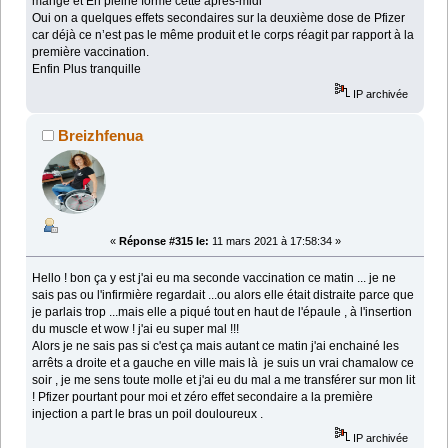
mangé et En pleine forme cette après-midi
Oui on a quelques effets secondaires sur la deuxième dose de Pfizer
car déjà ce n’est pas le même produit et le corps réagit par rapport à la
première vaccination.
Enfin Plus tranquille
IP archivée
Breizhfenua
«
Réponse #315 le:
11 mars 2021 à 17:58:34 »
Hello ! bon ça y est j'ai eu ma seconde vaccination ce matin ... je ne
sais pas ou l'infirmière regardait ...ou alors elle était distraite parce que
je parlais trop ...mais elle a piqué tout en haut de l'épaule , à l'insertion
du muscle et wow ! j'ai eu super mal !!!
Alors je ne sais pas si c'est ça mais autant ce matin j'ai enchainé les
arrêts a droite et a gauche en ville mais là je suis un vrai chamalow ce
soir , je me sens toute molle et j'ai eu du mal a me transférer sur mon lit
! Pfizer pourtant pour moi et zéro effet secondaire a la première
injection a part le bras un poil douloureux .
IP archivée