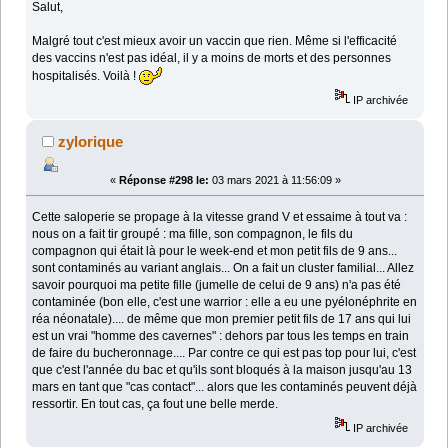
Salut,
Malgré tout c'est mieux avoir un vaccin que rien. Même si l'efficacité
des vaccins n'est pas idéal, il y a moins de morts et des personnes
hospitalisés. Voilà !
IP archivée
zylorique
«
Réponse #298 le:
03 mars 2021 à 11:56:09 »
Cette saloperie se propage à la vitesse grand V et essaime à tout va :
nous on a fait tir groupé : ma fille, son compagnon, le fils du
compagnon qui était là pour le week-end et mon petit fils de 9 ans...
sont contaminés au variant anglais... On a fait un cluster familial... Allez
savoir pourquoi ma petite fille (jumelle de celui de 9 ans) n'a pas été
contaminée (bon elle, c'est une warrior : elle a eu une pyélonéphrite en
réa néonatale).... de même que mon premier petit fils de 17 ans qui lui
est un vrai "homme des cavernes" : dehors par tous les temps en train
de faire du bucheronnage.... Par contre ce qui est pas top pour lui, c'est
que c'est l'année du bac et qu'ils sont bloqués à la maison jusqu'au 13
mars en tant que "cas contact"... alors que les contaminés peuvent déjà
ressortir. En tout cas, ça fout une belle merde.
IP archivée