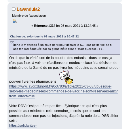
Lavandula2
Membre de l'association
«
Réponse #314 le:
08 mars 2021 à 13:24:45 »
Citation de: zylorique le 08 mars 2021 à 10:47:32
donc je m'attends à un coup de fil pour décaler le rv.... (ma petite fille de 5
ans fort mal éduquée par sa grand mère dirait : "mais quel bor... l")...
On dit que la vérité sort de la bouche des enfants... dans ce cas ça
n'est pas faux, à voir les réactions des médecins face à la décision du
ministère de la Santé de ne pas livrer les médecins cette semaine pour
pouvoir livrer les pharmaciens
https://www.lavoixdunord.fr/953783/article/2021-03-08/ubuesque-
selon-les-medecins-les-commandes-de-vaccins-sont-reservees-aux?
from_direct=true
Votre RDV n'est peut-être pas fichu Zylorique : ce qui n'est plus
possible aux médecins cette semaine, je crois que ce sont les
commandes et non pas les injections, d'après la note de la DGS d'hier
soir :
https://solidarites-