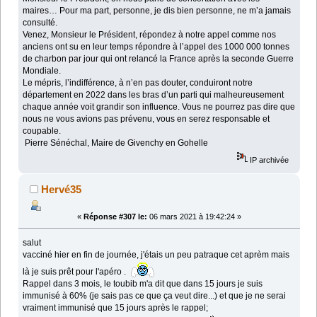
maires… Pour ma part, personne, je dis bien personne, ne m’a jamais
consulté.
Venez, Monsieur le Président, répondez à notre appel comme nos
anciens ont su en leur temps répondre à l’appel des 1000 000 tonnes
de charbon par jour qui ont relancé la France après la seconde Guerre
Mondiale.
Le mépris, l’indifférence, à n’en pas douter, conduiront notre
département en 2022 dans les bras d’un parti qui malheureusement
chaque année voit grandir son influence. Vous ne pourrez pas dire que
nous ne vous avions pas prévenu, vous en serez responsable et
coupable.
Pierre Sénéchal, Maire de Givenchy en Gohelle
IP archivée
Hervé35
«
Réponse #307 le:
06 mars 2021 à 19:42:24 »
salut
vacciné hier en fin de journée, j'étais un peu patraque cet aprèm mais
là je suis prêt pour l'apéro .
Rappel dans 3 mois, le toubib m'a dit que dans 15 jours je suis
immunisé à 60% (je sais pas ce que ça veut dire...) et que je ne serai
vraiment immunisé que 15 jours après le rappel;