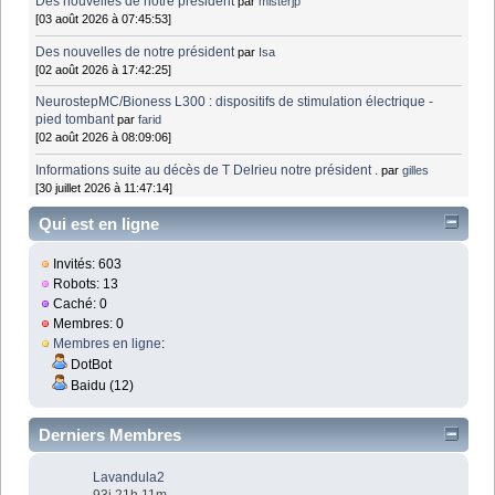
Des nouvelles de notre président
par
misterjp
[03 août 2026 à 07:45:53]
Des nouvelles de notre président
par
Isa
[02 août 2026 à 17:42:25]
NeurostepMC/Bioness L300 : dispositifs de stimulation électrique -
pied tombant
par
farid
[02 août 2026 à 08:09:06]
Informations suite au décès de T Delrieu notre président .
par
gilles
[30 juillet 2026 à 11:47:14]
Qui est en ligne
Invités: 603
Robots: 13
Caché: 0
Membres: 0
Membres en ligne
:
DotBot
Baidu (12)
Derniers Membres
Lavandula2