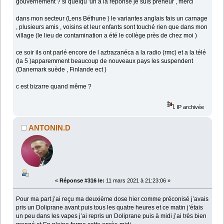
gouvernement ? si quelqu 'un a la réponse je suis preneur , merci
dans mon secteur (Lens Béthune ) le variantes anglais fais un carnage
, plusieurs amis , voisins et leur enfants sont touché rien que dans mon
village (le lieu de contamination a été le collège près de chez moi )
ce soir ils ont parlé encore de l aztrazanéca a la radio (rmc) et a la télé
(la 5 )apparemment beaucoup de nouveaux pays les suspendent
(Danemark suède , Finlande ect )
c est bizarre quand même ?
IP archivée
ANTONIN.D
«
Réponse #316 le:
11 mars 2021 à 21:23:06 »
Pour ma part j’ai reçu ma deuxième dose hier comme préconisé j’avais
pris un Doliprane avant puis tous les quatre heures et ce matin j’étais
un peu dans les vapes j’ai repris un Doliprane puis à midi j’ai très bien