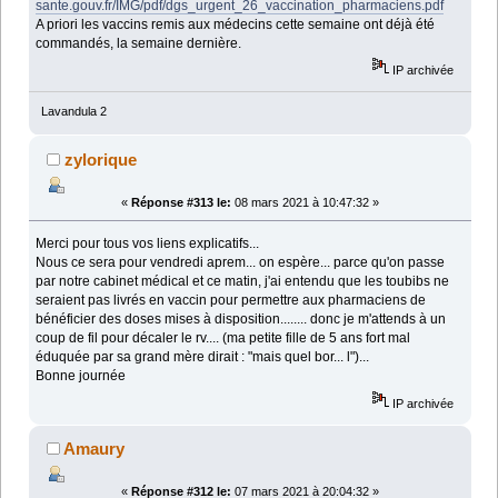
sante.gouv.fr/IMG/pdf/dgs_urgent_26_vaccination_pharmaciens.pdf
A priori les vaccins remis aux médecins cette semaine ont déjà été
commandés, la semaine dernière.
IP archivée
Lavandula 2
zylorique
«
Réponse #313 le:
08 mars 2021 à 10:47:32 »
Merci pour tous vos liens explicatifs...
Nous ce sera pour vendredi aprem... on espère... parce qu'on passe
par notre cabinet médical et ce matin, j'ai entendu que les toubibs ne
seraient pas livrés en vaccin pour permettre aux pharmaciens de
bénéficier des doses mises à disposition........ donc je m'attends à un
coup de fil pour décaler le rv.... (ma petite fille de 5 ans fort mal
éduquée par sa grand mère dirait : "mais quel bor... l")...
Bonne journée
IP archivée
Amaury
«
Réponse #312 le:
07 mars 2021 à 20:04:32 »