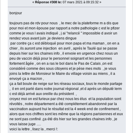
«
Réponse #308 le:
07 mars 2021 à 09:15:32 »
bonjour
toujours pas de rdv pour nous , le mec de la plateforme m a dis que
pour moi et mon épouse par rapport a notre pathologie c est le pfizer
comme je vous l avais indiqué , j ai "relancé " impossible d avoir un
rendez vous avant juin ,je deviens dingue
par contre ça c est débloqué pour mon papa et ma maman , on en a
chier , ils auront une injection en avril , aprés le Taulé qui se passe
depuis hier sur les chaines info , il envoie en urgence chez nous un
peu de vaccin déjà pour le personnel soignant et les personnes
fortement âgée , on en a ras le bol dans le Pas de Calais ,on est
considéré comme des sous citoyens et je pèse mes mots , je vous
joins la lettre de Monsieur le Maire du village voisin au miens , il a
envoyé ça a macron ,
ça a fait boule de neige sur les réseau sociaux, tous le monde partage
, il en ont parlé dans notre journal régional ,et d aprés un député lerm
c est déjà arrivé aux oreille du président ,
croyez moi on est furieux par chez nous les élus et la population sont
révoltés , notre département a été complétement abandonné par la
vaccination aujourd hui le résultat est la 4 week end de confinement ,
alors que nos chiffres sont les même que la régions parisiennes et eux
ne sont pas confiné ,ça été dis hier sur les grandes chaines info , je
vous laisse juge .....
voici la lettre , lisez la , merci !: