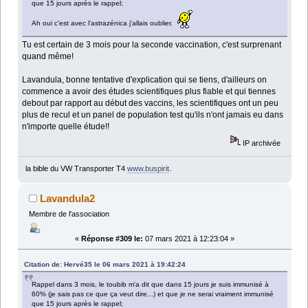
que 15 jours après le rappel;
Ah oui c'est avec l'astrazénica j'allais oublier.
Tu est certain de 3 mois pour la seconde vaccination, c'est surprenant
quand même!
Lavandula, bonne tentative d'explication qui se tiens, d'ailleurs on
commence a avoir des études scientifiques plus fiable et qui tiennes
debout par rapport au début des vaccins, les scientifiques ont un peu
plus de recul et un panel de population test qu'ils n'ont jamais eu dans
n'importe quelle étude!!
IP archivée
la bible du VW Transporter T4
www.buspirit
.
Lavandula2
Membre de l'association
«
Réponse #309 le:
07 mars 2021 à 12:23:04 »
Citation de: Hervé35 le 06 mars 2021 à 19:42:24
Rappel dans 3 mois, le toubib m'a dit que dans 15 jours je suis immunisé à
60% (je sais pas ce que ça veut dire...) et que je ne serai vraiment immunisé
que 15 jours après le rappel;