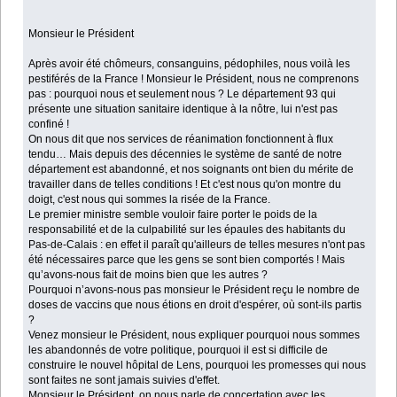
Monsieur le Président
Après avoir été chômeurs, consanguins, pédophiles, nous voilà les
pestiférés de la France ! Monsieur le Président, nous ne comprenons
pas : pourquoi nous et seulement nous ? Le département 93 qui
présente une situation sanitaire identique à la nôtre, lui n'est pas
confiné !
On nous dit que nos services de réanimation fonctionnent à flux
tendu… Mais depuis des décennies le système de santé de notre
département est abandonné, et nos soignants ont bien du mérite de
travailler dans de telles conditions ! Et c'est nous qu'on montre du
doigt, c'est nous qui sommes la risée de la France.
Le premier ministre semble vouloir faire porter le poids de la
responsabilité et de la culpabilité sur les épaules des habitants du
Pas-de-Calais : en effet il paraît qu'ailleurs de telles mesures n'ont pas
été nécessaires parce que les gens se sont bien comportés ! Mais
qu’avons-nous fait de moins bien que les autres ?
Pourquoi n’avons-nous pas monsieur le Président reçu le nombre de
doses de vaccins que nous étions en droit d'espérer, où sont-ils partis
?
Venez monsieur le Président, nous expliquer pourquoi nous sommes
les abandonnés de votre politique, pourquoi il est si difficile de
construire le nouvel hôpital de Lens, pourquoi les promesses qui nous
sont faites ne sont jamais suivies d'effet.
Monsieur le Président, on nous parle de concertation avec les