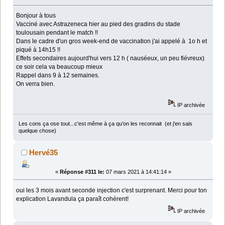
Bonjour à tous
Vacciné avec Astrazeneca hier au pied des gradins du stade
toulousain pendant le match !!
Dans le cadre d'un gros week-end de vaccination j'ai appelé à 1o h et
piqué à 14h15 !!
Effets secondaires aujourd'hui vers 12 h ( nauséeux, un peu fiévreux)
ce soir cela va beaucoup mieux
Rappel dans 9 à 12 semaines.
On verra bien.
IP archivée
Les cons ça ose tout...c'est même à ça qu'on les reconnait (et j'en sais
quelque chose)
Hervé35
«
Réponse #311 le:
07 mars 2021 à 14:41:14 »
oui les 3 mois avant seconde injection c'est surprenant. Merci pour ton
explication Lavandula ça paraît cohérent!
IP archivée