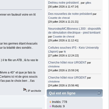
Delrieu notre président .
par
gilles
[30 juillet 2026 à 11:47:14]
Des nouvelles de notre président
par
ner en fauteuil voire en lit
Couette de cheval
[29 juillet 2026 à 11:21:21]
NeurostepMC/Bioness L300 : dispositifs
de stimulation électrique - pied tombant
par
Couette de cheval
[29 juillet 2026 à 11:12:41]
car les germes étant évacués
Cellules souches iPS - Keio University
r la totalité des sondés .
(Japon)
par
fti
[27 juillet 2026 à 12:24:22]
 te file un ATB , là tu vas te
Cherche hôtel nice URGENT
par
christinne
[24 juillet 2026 à 15:59:24]
èvre a 40° et que je fais la
Certains ici nt de gros soucis
Cherche hôtel nice URGENT
par
'as pas le choix ben ...t'as
christinne
[24 juillet 2026 à 15:56:46]
IP archivée
Qui est en ligne
Invités: 778
Robots: 9