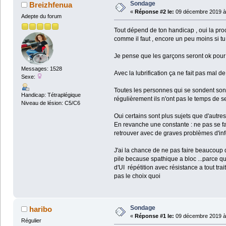
Sondage
Breizhfenua
«
Réponse #2 le:
09 décembre 2019 à 
Adepte du forum
Tout dépend de ton handicap , oui la proc
comme il faut , encore un peu moins si tu
Je pense que les garçons seront ok pou
Messages: 1528
Avec la lubrification ça ne fait pas mal de 
Sexe:
Toutes les personnes qui se sondent sont
Handicap: Tétraplégique
régulièrement ils n'ont pas le temps de s
Niveau de lésion: C5/C6
Oui certains sont plus sujets que d'autres
En revanche une constante : ne pas se fair
retrouver avec de graves problèmes d'infec
J'ai la chance de ne pas faire beaucoup d
pile because spathique a bloc ...parce que
d'UI répétition avec résistance a tout trai
pas le choix quoi
Sondage
haribo
«
Réponse #1 le:
09 décembre 2019 à 
Régulier