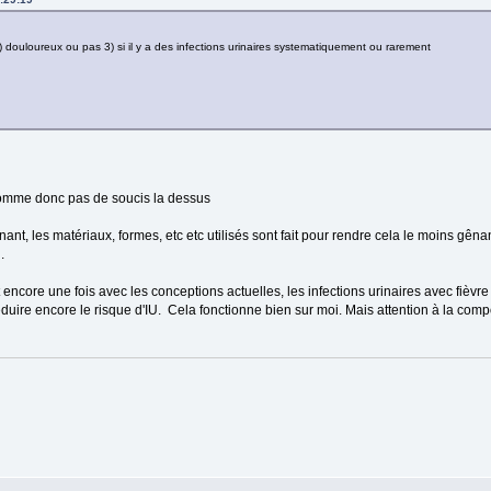
2) douloureux ou pas 3) si il y a des infections urinaires systematiquement ou rarement
 homme donc pas de soucis la dessus
nant, les matériaux, formes, etc etc utilisés sont fait pour rendre cela le moins gêna
.
t encore une fois avec les conceptions actuelles, les infections urinaires avec fièvre
uire encore le risque d'IU. Cela fonctionne bien sur moi. Mais attention à la compo