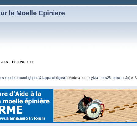
ur la Moelle Epiniere
z-vous
Inscrivez-vous
es vessies neurologiques & l'appareil digestif
(Modérateurs:
sylvia
,
chris26
,
anneso
,
Jo
) »
S