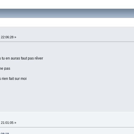
22:06:28 »
s tu en auras faut pas rêver
gne pas
 rien fait sur moi
21:01:05 »
:29:19