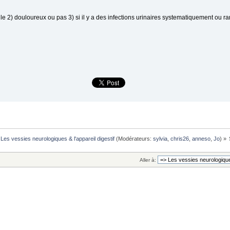
cile 2) douloureux ou pas 3) si il y a des infections urinaires systematiquement ou r
Les vessies neurologiques & l'appareil digestif
(Modérateurs:
sylvia
,
chris26
,
anneso
,
Jo
) »
Aller à: