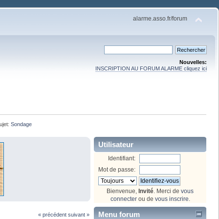
alarme.asso.fr/forum
Nouvelles:
INSCRIPTION AU FORUM ALARME cliquez ici
ujet:
Sondage
Utilisateur
Identifiant:
Mot de passe:
Bienvenue,
Invité
. Merci de
vous
connecter
ou de
vous inscrire
.
Menu forum
« précédent
suivant »