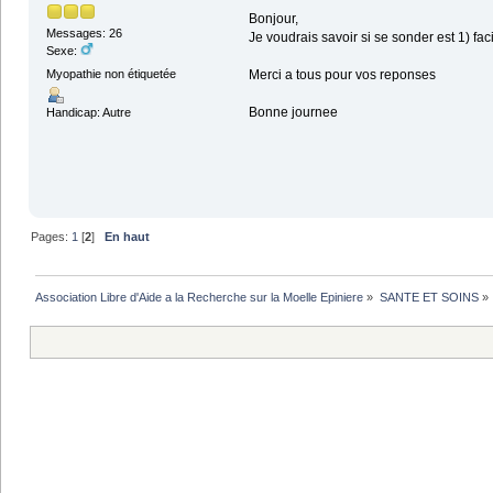
Bonjour,
Messages: 26
Je voudrais savoir si se sonder est 1) fa
Sexe:
Myopathie non étiquetée
Merci a tous pour vos reponses
Bonne journee
Handicap: Autre
Pages:
1
[
2
]
En haut
Association Libre d'Aide a la Recherche sur la Moelle Epiniere
»
SANTE ET SOINS
»