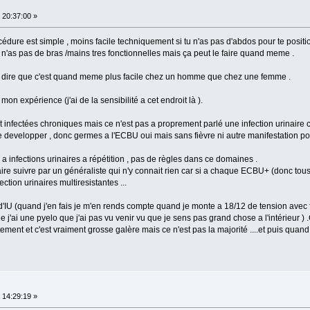
20:37:00 »
édure est simple , moins facile techniquement si tu n'as pas d'abdos pour te position
 n'as pas de bras /mains tres fonctionnelles mais ça peut le faire quand meme .
r dire que c'est quand meme plus facile chez un homme que chez une femme .
mon expérience (j'ai de la sensibilité a cet endroit là ).
 infectées chroniques mais ce n'est pas a proprement parlé une infection urinaire 
e developper , donc germes a l'ECBU oui mais sans fièvre ni autre manifestation pou
 a infections urinaires a répétition , pas de règles dans ce domaines .
e suivre par un généraliste qui n'y connait rien car si a chaque ECBU+ (donc tous ) il
tion urinaires multiresistantes ...
'IU (quand j'en fais je m'en rends compte quand je monte a 18/12 de tension avec fi
 j'ai une pyelo que j'ai pas vu venir vu que je sens pas grand chose a l'intérieur ) .
tement et c'est vraiment grosse galère mais ce n'est pas la majorité ....et puis quand t
14:29:19 »