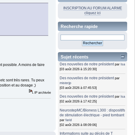
INSCRIPTION AU FORUM ALARME
cliquez ici
Recherche rapide
Sujet récents
Des nouvelles de notre président
par
Isa
nt possible. A moins de faire
[03 août 2026 à 15:20:30]
Des nouvelles de notre président
par
 etc sont très rares. Tu peux
misterjp
sition et au dosage ;)
[03 août 2026 à 07:45:53]
IP archivée
Des nouvelles de notre président
par
Isa
[02 août 2026 à 17:42:25]
NeurostepMC/Bioness L300 : dispositifs
de stimulation électrique - pied tombant
par
farid
[02 août 2026 à 08:09:06]
Informations suite au décès de T