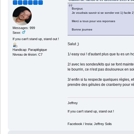
Bonjour,
Je voudrais savoir si se sonder est 1) facile 
Merci a tous pour vos reponses
Messages: 999
Bonne journee
Sexe:
If you can't stand up, stand out !
Salut ;)
Handicap: Paraplégique
1/ easy oui ! d'autant plus que tu es un
Niveau de lésion: C7
2/ avec les sondes/kits qui se font mainte
le bourrin, ce n'est pas douloureux en soi
3/ enfin si tu respecte quelques règles, e
prendre des gélules de cranberry pour réd
Jeffrey
If you can't stand up, stand out !
Facebook / Insta: Jeffrey Solis