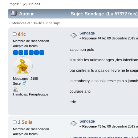
Pages:
1
[
2
]
En bas
Auteur
Sujet: Sondage (Lu 57372 fois)
0 Membres et 1 Invité sur ce sujet
Sondage
éric
«
Réponse #4 le:
09 décembre 2019 à 
Membre de l'association
Adepte du forum
salut mon pote
si tu fais les autosondages ,des infection
par contre si tu a pas de fièvre ne te soi
Messages: 2198
la cranberry et tous le reste ça n a jamais
Sexe:
courage a toi
Handicap: Paraplégique
eric
Sondage
J.Solis
«
Réponse #3 le:
09 décembre 2019 à 
Membre de l'association
Adepte du forum
Citation de: haribo le 09 décembre 2019 à 14