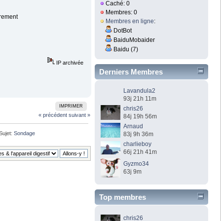
Caché: 0
Membres: 0
arement
Membres en ligne
:
DotBot
BaiduMobaider
Baidu (7)
IP archivée
Derniers Membres
Lavandula2
93j 21h 11m
IMPRIMER
chris26
« précédent
suivant »
84j 19h 56m
Arnaud
Sujet:
Sondage
83j 9h 36m
charlieboy
66j 21h 41m
Gyzmo34
63j 9m
Top membres
chris26