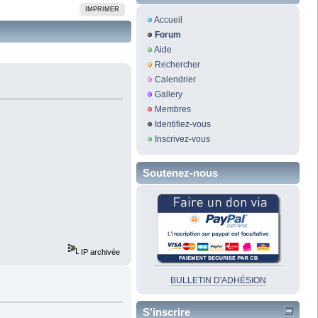
IMPRIMER
Accueil
Forum
Aide
Rechercher
Calendrier
Gallery
Membres
Identifiez-vous
Inscrivez-vous
Soutenez-nous
IP archivée
BULLETIN D'ADHÉSION
S'inscrire