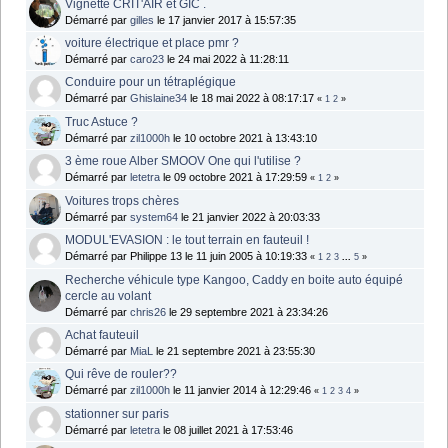
Vignette CRIT'AIR et GIC .
Démarré par
gilles
le 17 janvier 2017 à 15:57:35
voiture électrique et place pmr ?
Démarré par
caro23
le 24 mai 2022 à 11:28:11
Conduire pour un tétraplégique
Démarré par
Ghislaine34
le 18 mai 2022 à 08:17:17
«
1
2
»
Truc Astuce ?
Démarré par
zil1000h
le 10 octobre 2021 à 13:43:10
3 ème roue Alber SMOOV One qui l'utilise ?
Démarré par
letetra
le 09 octobre 2021 à 17:29:59
«
1
2
»
Voitures trops chères
Démarré par
system64
le 21 janvier 2022 à 20:03:33
MODUL'EVASION : le tout terrain en fauteuil !
Démarré par Philippe 13 le 11 juin 2005 à 10:19:33
«
1
2
3
...
5
»
Recherche véhicule type Kangoo, Caddy en boite auto équipé
cercle au volant
Démarré par
chris26
le 29 septembre 2021 à 23:34:26
Achat fauteuil
Démarré par
MiaL
le 21 septembre 2021 à 23:55:30
Qui rêve de rouler??
Démarré par
zil1000h
le 11 janvier 2014 à 12:29:46
«
1
2
3
4
»
stationner sur paris
Démarré par
letetra
le 08 juillet 2021 à 17:53:46