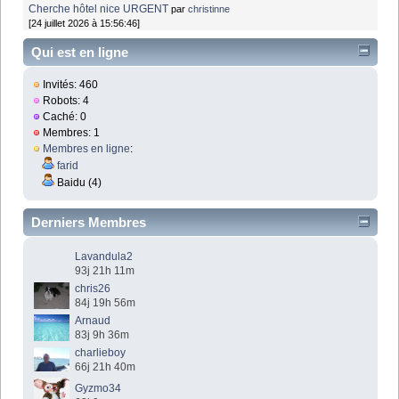
Cherche hôtel nice URGENT
par
christinne
[24 juillet 2026 à 15:56:46]
Qui est en ligne
Invités: 460
Robots: 4
Caché: 0
Membres: 1
Membres en ligne
:
farid
Baidu (4)
Derniers Membres
Lavandula2
93j 21h 11m
chris26
84j 19h 56m
Arnaud
83j 9h 36m
charlieboy
66j 21h 40m
Gyzmo34