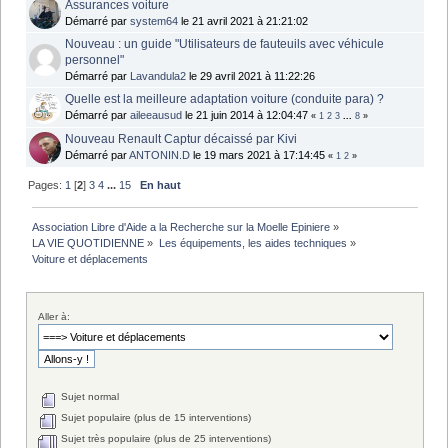
Assurances voiture
Démarré par
system64
le 21 avril 2021 à 21:21:02
Nouveau : un guide "Utilisateurs de fauteuils avec véhicule
personnel"
Démarré par
Lavandula2
le 29 avril 2021 à 11:22:26
Quelle est la meilleure adaptation voiture (conduite para) ?
Démarré par
aileeausud
le 21 juin 2014 à 12:04:47
«
1
2
3
...
8
»
Nouveau Renault Captur décaissé par Kivi
Démarré par
ANTONIN.D
le 19 mars 2021 à 17:14:45
«
1
2
»
Pages:
1
[
2
]
3
4
...
15
En haut
Association Libre d'Aide a la Recherche sur la Moelle Epiniere
»
LA VIE QUOTIDIENNE
»
Les équipements, les aides techniques
»
Voiture et déplacements
Aller à:
Sujet normal
Sujet populaire (plus de 15 interventions)
Sujet très populaire (plus de 25 interventions)