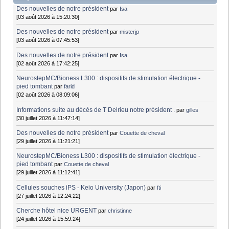
Des nouvelles de notre président
par
Isa
[03 août 2026 à 15:20:30]
Des nouvelles de notre président
par
misterjp
[03 août 2026 à 07:45:53]
Des nouvelles de notre président
par
Isa
[02 août 2026 à 17:42:25]
NeurostepMC/Bioness L300 : dispositifs de stimulation électrique -
pied tombant
par
farid
[02 août 2026 à 08:09:06]
Informations suite au décès de T Delrieu notre président .
par
gilles
[30 juillet 2026 à 11:47:14]
Des nouvelles de notre président
par
Couette de cheval
[29 juillet 2026 à 11:21:21]
NeurostepMC/Bioness L300 : dispositifs de stimulation électrique -
pied tombant
par
Couette de cheval
[29 juillet 2026 à 11:12:41]
Cellules souches iPS - Keio University (Japon)
par
fti
[27 juillet 2026 à 12:24:22]
Cherche hôtel nice URGENT
par
christinne
[24 juillet 2026 à 15:59:24]