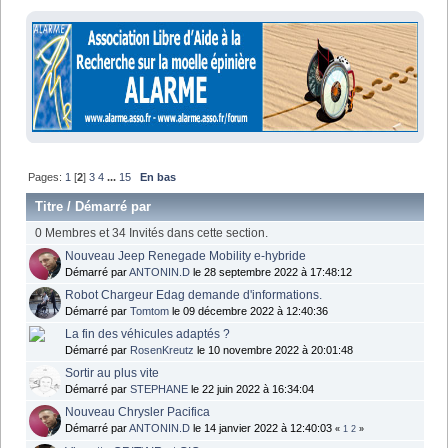
Pages:
1
[
2
]
3
4
...
15
En bas
Titre
/
Démarré par
0 Membres et 34 Invités dans cette section.
Nouveau Jeep Renegade Mobility e-hybride
Démarré par
ANTONIN.D
le 28 septembre 2022 à 17:48:12
Robot Chargeur Edag demande d'informations.
Démarré par
Tomtom
le 09 décembre 2022 à 12:40:36
La fin des véhicules adaptés ?
Démarré par
RosenKreutz
le 10 novembre 2022 à 20:01:48
Sortir au plus vite
Démarré par
STEPHANE
le 22 juin 2022 à 16:34:04
Nouveau Chrysler Pacifica
Démarré par
ANTONIN.D
le 14 janvier 2022 à 12:40:03
«
1
2
»